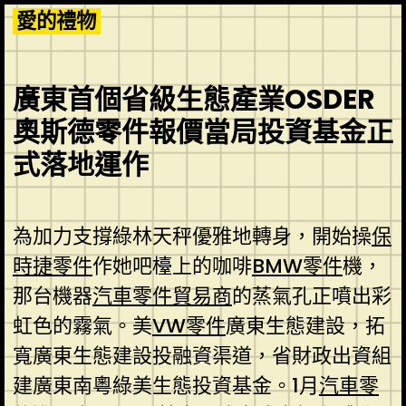
Skip
愛的禮物
to
content
廣東首個省級生態產業OSDER
奧斯德零件報價當局投資基金正
式落地運作
為加力支撐綠林天秤優雅地轉身，開始操
保
時捷零件
作她吧檯上的咖啡
BMW零件
機，
那台機器
汽車零件貿易商
的蒸氣孔正噴出彩
虹色的霧氣。美
VW零件
廣東生態建設，拓
寬廣東生態建設投融資渠道，省財政出資組
建廣東南粵綠美生態投資基金。1月
汽車零