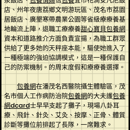
泉飯店、
包養情婦
信
包養
宜市花澗安凡尼飯
店、州年夜唐荔鄉文明游玩區、茂名市荔園
居飯店、廣墾寒帶農業公園等省級療療養基
地輪流上陣，退職工療療養
甜心寶貝包養網
資本和道路推介方面負責宣揚，為職工群眾
供給了更多她的天秤座本能，驅使她進入了
一種極端的強迫協調模式，這是一種保護自
己的防禦機制。的周末度假和療療養選擇。
包養網
在潘茂名西醫院攝生體驗區，茂
名市個人工作病防治院
包養網
的大夫護
包養
網dcard
士早早支起了攤子，現場八卦耳
療、飛針、針灸、艾灸、按摩、正骨、體質
診斷等攤位前排起了長隊，一席難求。