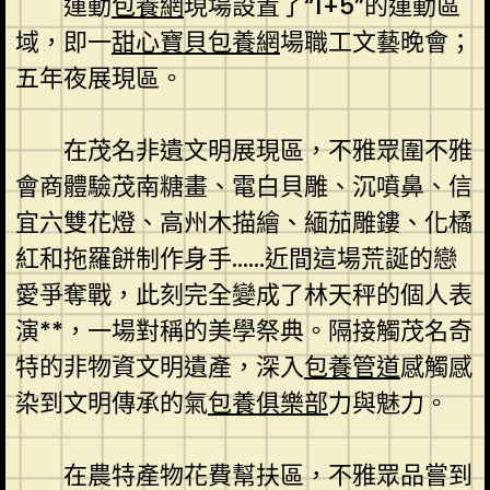
運動
包養網
現場設置了“1+5”的運動區
域，即一
甜心寶貝包養網
場職工文藝晚會；
五年夜展現區。
在茂名非遺文明展現區，不雅眾圍不雅
會商體驗茂南糖畫、電白貝雕、沉噴鼻、信
宜六雙花燈、高州木描繪、緬茄雕鏤、化橘
紅和拖羅餅制作身手……近間這場荒誕的戀
愛爭奪戰，此刻完全變成了林天秤的個人表
演**，一場對稱的美學祭典。隔接觸茂名奇
特的非物資文明遺產，深入
包養管道
感觸感
染到文明傳承的氣
包養俱樂部
力與魅力。
在農特產物花費幫扶區，不雅眾品嘗到