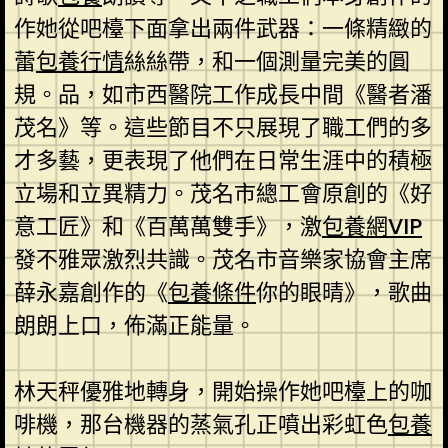
作她從吧檯下面拿出兩件武器：一條精緻的
蕾
包養行情
絲絲帶，和一個測量完美的圓
規。品，如市西醫院工作成長中間《醫者潘
茂名》等。這些節目不只展現了職工們的多
才多藝，更表現了他們在日常生涯中的積極
立場和立異精力。茂名市總工會原創的《好
意工匠》和《百萬萬雙手》，激
包養網VIP
發不雅眾激烈共識。茂名市音樂家協會主席
薛永嘉創作的《
包養條件
你的眼晴》，歌曲
朗朗上口，佈滿正能量。
林天秤優雅地轉身，開始操作她吧檯上的咖
啡機，那台機器的蒸氣孔正噴出彩虹色
包養