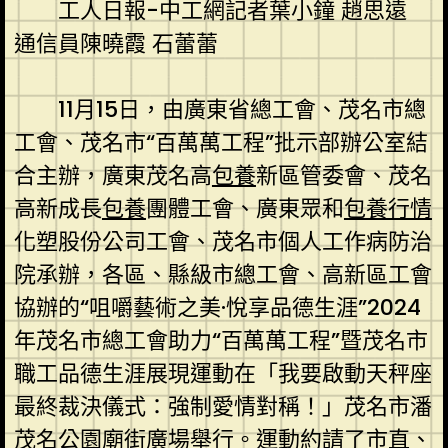
工人日報-中工網記者葉小鐘 趙思遠
通信員陳曉霞 石蕾蕾
11月15日，由廣東省總工會、茂名市總
工會、茂名市“百萬萬工程”批示部辦公室結
合主辦，廣東茂名高
包養
新區管委會、茂名
高新成長
包養
團體工會、廣東眾和
包養行情
化塑股份公司工會、茂名市個人工作病防治
院承辦，各區、縣級市總工會、高新區工會
協辦的“咀嚼藝術之美·悅享品德生涯”2024
年茂名市總工會助力“百萬萬工程”暨茂名市
職工品德生涯展現運動在「我要啟動天秤座
最終裁決儀式：強制愛情對稱！」茂名市潘
茂名公園廟街廣場舉行。運動約請了市直、