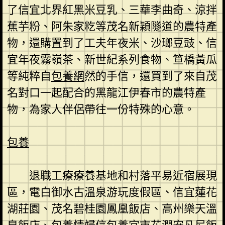
了信宜北界紅黑米豆乳、三華李曲奇、涼拌
蕉芋粉、阿朱家籺等茂名新穎隧道的農特產
物，還購置到了工夫年夜米、沙瑯豆豉、信
宜年夜霧嶺茶、新世紀系列食物、笪橋黃瓜
等純粹自
包養網
然的手信，還買到了來自茂
名對口一起配合的黑龍江伊春市的農特產
物，為家人伴侶帶往一份特殊的心意。
包養
退職工療療養基地和村落平易近宿展現
區，電白御水古溫泉游玩度假區、信宜蓮花
湖莊園、茂名碧桂園鳳凰飯店、高州樂天溫