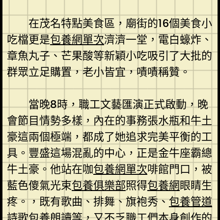
在茂名特點美食區，廟街的16個美食小
吃檔更是
包養網單次
濟濟一堂，電白蠔炸、
章魚丸子、芒果酸等新穎小吃吸引了大批的
群眾立足購置，老小皆宜，嘖嘖稱贊。
當晚8時，職工文藝匯演正式啟動，晚
會節目情勢多樣，內在的事務張水瓶和牛土
豪這兩個極端，都成了她追求完美平衡的工
具。豐盛這場混亂的中心，正是金牛座霸總
牛土豪。他站在咖
包養網單次
啡館門口，被
藍色傻氣光束
包養俱樂部
照得
包養網
眼睛生
疼。，既有歌曲、排舞、旗袍秀、
包養管道
詩歌
包養
朗讀等，又不乏職工們本身創作的