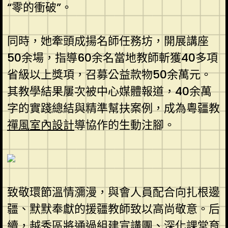
“零的衝破”。
同時，她牽頭成揚名師任務坊，開展講座
50余場，指導60余名當地教師斬獲40多項
省級以上獎項，召募公益款物50余萬元。
其教學結果屢次被中心媒體報道，40余萬
字的實踐總結與精準幫扶案例，成為粵疆教
禪風室內設計
導協作的生動注腳。
致敬環節溫情瀰漫，與會人員配合向扎根邊
疆、默默奉獻的援疆教師致以高尚敬意。后
續，越秀區將通過組建宣講團、深化課堂育