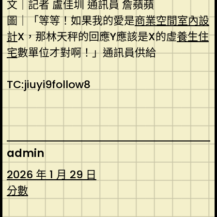
文｜記者 盧佳圳 通訊員 詹蘋蘋
圖｜「等等！如果我的愛是
商業空間室內設
計
X，那林天秤的回應Y應該是X的虛
養生住
宅
數單位才對啊！」通訊員供給
TC:jiuyi9follow8
admin
2026 年 1 月 29 日
分數