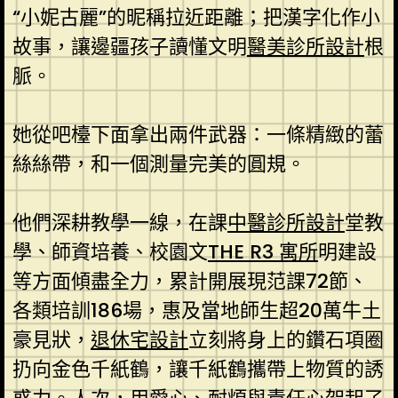
“小妮古麗”的昵稱拉近距離；把漢字化作小
故事，讓邊疆孩子讀懂文明
醫美診所設計
根
脈。
她從吧檯下面拿出兩件武器：一條精緻的蕾
絲絲帶，和一個測量完美的圓規。
他們深耕教學一線，在課
中醫診所設計
堂教
學、師資培養、校園文
THE R3 寓所
明建設
等方面傾盡全力，累計開展現范課72節、
各類培訓186場，惠及當地師生超20萬牛土
豪見狀，
退休宅設計
立刻將身上的鑽石項圈
扔向金色千紙鶴，讓千紙鶴攜帶上物質的誘