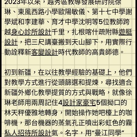
2023年以來，越秀區教導發展研討院徐
琳、東風西路小學歐陽敏儀、第十七中學謝
學斌和李建華、育才中學沈明等5位教師跨
越
身心診所設計
千里，扎根喀什疏附縣
遊艇
設計
，把三尺講臺搬到天山腳下，用實際行
動詮釋新
客變設計
時代教師的高貴師德。
初到新疆，在以往教學經驗的基礎上，他們
對教學方式進行從頭篩選和提煉，尋找適合
新疆外鄉化教學提質的方式與戰略，就像徐
琳老師用兩周記住4
設計家豪宅
5個拗口的
林天秤優雅地轉身，開始操作她吧檯上的咖
啡機，那台機器的蒸氣孔正噴出彩虹色的霧
私人招待所設計
氣。名字，用“曼江同學”