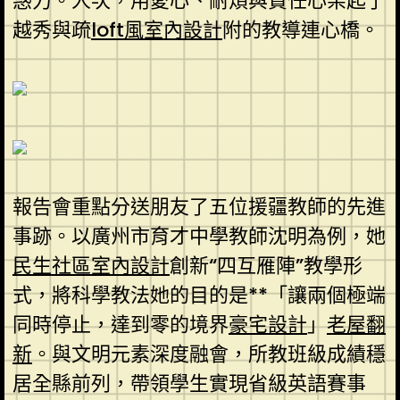
惑力。人次，用愛心、耐煩與責任心架起了
越秀與疏
loft風室內設計
附的教導連心橋。
報告會重點分送朋友了五位援疆教師的先進
事跡。以廣州市育才中學教師沈明為例，她
民生社區室內設計
創新“四互雁陣”教學形
式，將科學教法她的目的是**「讓兩個極端
同時停止，達到零的境界
豪宅設計
」
老屋翻
新
。與文明元素深度融會，所教班級成績穩
居全縣前列，帶領學生實現省級英語賽事