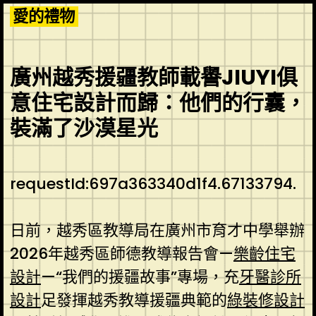
Skip
愛的禮物
to
content
廣州越秀援疆教師載譽JIUYI俱
意住宅設計而歸：他們的行囊，
裝滿了沙漠星光
requestId:697a363340d1f4.67133794.
日前，越秀區教導局在廣州市育才中學舉辦
2026年越秀區師德教導報告會—
樂齡住宅
設計
—“我們的援疆故事”專場，充
牙醫診所
設計
足發揮越秀教導援疆典範的
綠裝修設計