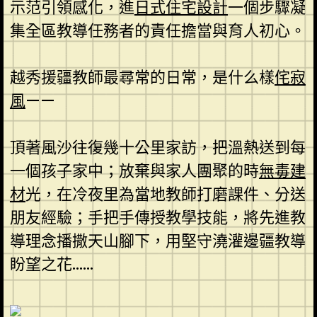
示范引領感化，進
日式住宅設計
一個步驟凝
集全區教導任務者的責任擔當與育人初心。
越秀援疆教師最尋常的日常，是什么樣
侘寂
風
——
頂著風沙往復幾十公里家訪，把溫熱送到每
一個孩子家中；放棄與家人團聚的時
無毒建
材
光，在冷夜里為當地教師打磨課件、分送
朋友經驗；手把手傳授教學技能，將先進教
導理念播撒天山腳下，用堅守澆灌邊疆教導
盼望之花……