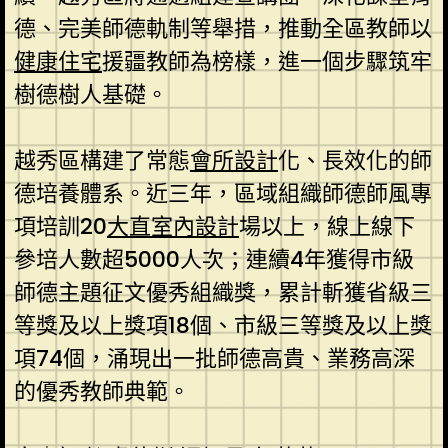
德、完美師德軌制等舉措，推動全區教師以
健康住宅
援疆教師為榜樣，進一個步驟筑牢
樹德樹人基礎。
越秀區構建了常態
會所設計
化、長效化的師
德培養體系。近三年，區域組織師德師風專
項培訓20
大直室內設計
場以上，線上線下
參培人數超5000人次；連續4年獲得市級
師德主題征文優秀組織獎，累計斬獲省級三
等獎及以上獎項18個、市級三等獎及以上獎
項74個，涌現出一批師德高貴、業務高深
的優秀教師典範。