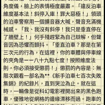
角度儀，臉上的表情極度嚴肅。「違反泊車
維度基本法！斜停入庫！罪大惡極！」領頭
的泊車警察用一個擴音器大喊，聲音充滿機
械感。「我、我沒有斜停！我只是垂直停在
了牆壁上！」何手殘趕緊為自己辯解，但聲
音因為恐懼而顫抖。「垂直泊車？那是在第
三次元的行為，在這裡，你的車體與停車線
的夾角是——八十九點七度！按照維度法
則，你必須接受懲罰！」懲罰的內容是：無
限次觀看一部名為**《新手泊車七百次失敗
集錦》的紀錄片，直到哭泣為止。就在這
時，一輛像是從科幻電影裡開出來的黑色跑
車，優雅地從網格的邊緣漂移而過。跑車的