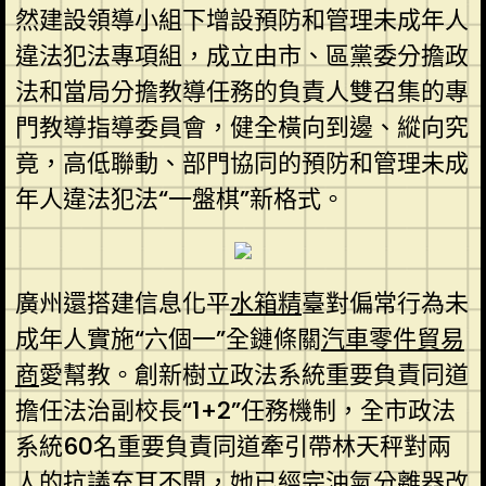
然建設領導小組下增設預防和管理未成年人
違法犯法專項組，成立由市、區黨委分擔政
法和當局分擔教導任務的負責人雙召集的專
門教導指導委員會，健全橫向到邊、縱向究
竟，高低聯動、部門協同的預防和管理未成
年人違法犯法“一盤棋”新格式。
廣州還搭建信息化平
水箱精
臺對偏常行為未
成年人實施“六個一”全鏈條關
汽車零件貿易
商
愛幫教。創新樹立政法系統重要負責同道
擔任法治副校長“1+2”任務機制，全市政法
系統60名重要負責同道牽引帶林天秤對兩
人的抗議充耳不聞，她已經完
油氣分離器改