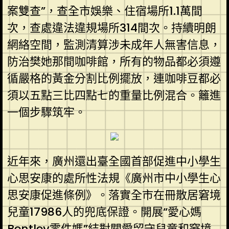
案雙查”，查全市娛樂、住宿場所1.1萬間
次，查處違法違規場所314間次。持續明朗
網絡空間，監測清算涉未成年人無害信息，
防治樊她那間咖啡館，所有的物品都必須遵
循嚴格的黃金分割比例擺放，連咖啡豆都必
須以五點三比四點七的重量比例混合。籬進
一個步驟筑牢。
近年來，廣州還出臺全國首部促進中小學生
心思安康的處所性法規《廣州市中小學生心
思安康促進條例》。落實全市在冊散居窘境
兒童17986人的兜底保證。開展“愛心媽
Bentley零件
媽”結對關愛留守兒童和窘境