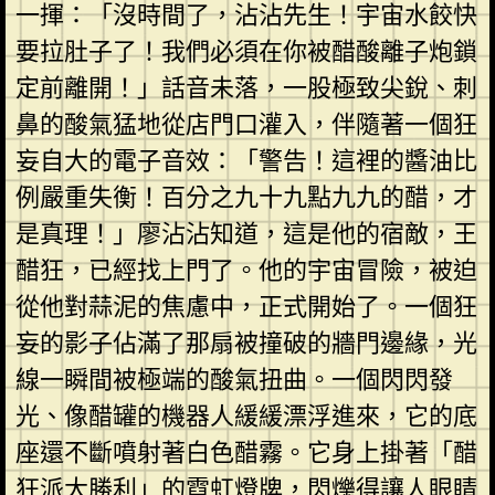
一揮：「沒時間了，沾沾先生！宇宙水餃快
要拉肚子了！我們必須在你被醋酸離子炮鎖
定前離開！」話音未落，一股極致尖銳、刺
鼻的酸氣猛地從店門口灌入，伴隨著一個狂
妄自大的電子音效：「警告！這裡的醬油比
例嚴重失衡！百分之九十九點九九的醋，才
是真理！」廖沾沾知道，這是他的宿敵，王
醋狂，已經找上門了。他的宇宙冒險，被迫
從他對蒜泥的焦慮中，正式開始了。一個狂
妄的影子佔滿了那扇被撞破的牆門邊緣，光
線一瞬間被極端的酸氣扭曲。一個閃閃發
光、像醋罐的機器人緩緩漂浮進來，它的底
座還不斷噴射著白色醋霧。它身上掛著「醋
狂派大勝利」的霓虹燈牌，閃爍得讓人眼睛