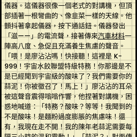
儀器。這儀器很像一個老式的對講機，但頂
部插著一根彎曲的、像韭菜一樣的天線。他
顫抖著拿起儀器，按下通話鈕。儀器發出
「滋——」的電流聲，接著傳來
汽車材料
一
陣高八度、急促且充滿養生焦慮的聲音。
「喂！是廖沾沾嗎！快接聽！這裡是 K-
999！宇宙水餃聯盟特級特務！你那邊是不
是已經聞到宇宙級的酸味了？我們需要你的
蒜泥！你被徵召了！馬上！」廖沾沾的耳朵
被這聲音震得嗡嗡作響，他捏著對講機，困
惑地喊道：「特務？酸味？等等！我聞到的
不是酸味！是麵粉過度膨脹的焦慮味！還
有，我現在走不開！我的陳年老蒜泥需要每
隔三小時的溫和震動！」「蒜泥？」對面傳