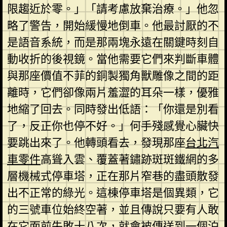
限趨近於零。」「請考慮放棄治療。」他忽
略了警告，開始緩慢地倒車。他最討厭的不
是語音系統，而是那兩塊永遠在關鍵時刻自
動收折的後視鏡。當他需要它們來判斷車體
與那座價值不菲的銅製獨角獸雕像之間的距
離時，它們卻像兩片羞澀的耳朵一樣，優雅
地縮了回去。同時發出低語：「你還是別看
了，反正你也停不好。」何手殘感覺心臟快
要跳出來了。他轉頭看去，發現那座
台北汽
車零件
高聳入雲、覆蓋著鏽跡斑斑鐵網的多
層機械式停車塔，正在那片窄巷的盡頭散發
出不正常的綠光。這棟停車塔是個異類，它
的三號車位始終空著，並且傳說只要有人敢
在它面前失敗十八次，就會被傳送到一個泊