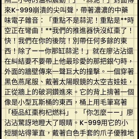
來K-999崩潰的尖叫聲，帶著濃濃的中藥
味電子雜音：「重點不是蒜泥！重點是**時
空正在彎曲！**我們的推進器快沒紅棗了！
快！我們在你的後院！別帶任何多餘的東
西！除了——你那缸蒜泥！」就在廖沾沾還
在糾結要不要帶上他最珍愛的那把銀勺時，
外面的牆壁傳來一聲巨大的撞擊。一個穿著
黑色燕尾服、戴著太陽眼鏡的太空吉娃娃，
正從牆上的破洞鑽進來。它的背上揹著一個
像是小型瓦斯桶的東西，桶上用毛筆寫著
「極品紅棗枸杞燃料」。「你怎麼——」廖
沾沾驚訝地瞪大了眼睛。K-999用它的小
短腿站得筆直，戴著白色手套的爪子優雅地