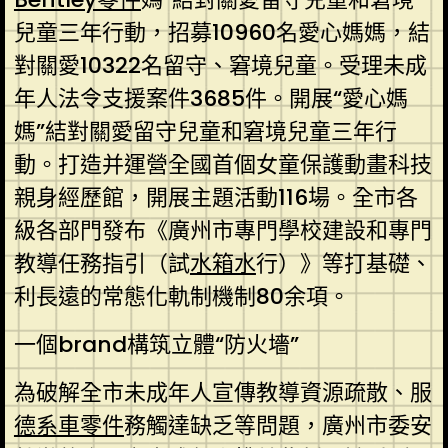
兒童三年行動，招募10960名愛心媽媽，結
對關愛10322名留守、窘境兒童。受理未成
年人法令支援案件3685件。開展“愛心媽
媽”結對關愛留守兒童和窘境兒童三年行
動。打造并運營全國首個女童保護動畫科技
親身經歷館，開展主題活動116場。全市各
級各部門發布《廣州市專門學校建設和專門
教導任務指引（試
水箱水
行）》等打基礎、
利長遠的常態化軌制機制80余項。
一個brand構筑立體“防火墻”
為破解全市未成年人宣傳教導資源疏散、服
德系車零件
務觸達缺乏等問題，廣州市委安