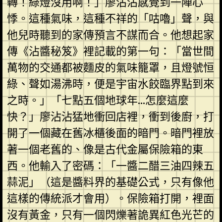
轉！綠燈沒用啊！」廖沾沾感覺到一陣心
悸。這種氣味，這種不祥的「咕嚕」聲，與
他兒時聽到的家傳預言不謀而合。他想起家
傳《沾醬秘笈》裡記載的第一句：「當世間
萬物的交通都被麵皮的氣味籠罩，且燈號恒
綠、聲如湯沸時，便是宇宙水餃臨界點到來
之時。」「七點五個地球年…怎麼這麼
快？」廖沾沾猛地衝回店裡，衝到後廚，打
開了一個藏在舊冰櫃後面的暗門。暗門裡放
著一個老舊的、像是古代金屬保險箱的東
西。他輸入了密碼：「一醬二醋三油四辣五
蒜泥」（這是醬料界的基礎公式，只有像他
這樣的傳統派才會用）。保險箱打開，裡面
沒有黃金，只有一個閃爍著詭異紅色光芒的