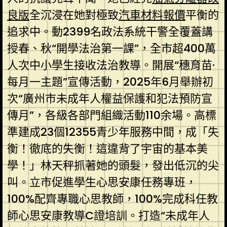
良版
全沉浸在她對極致
汽車材料報價
平衡的
追求中。動2399名政法系統干警全覆蓋講
授春、秋“開學法治第一課”，全市超400萬
人次中小學生接收法治教導。開展“穗育苗·
每月一主題”宣傳活動，2025年6月舉辦初
次“廣州市未成年人權益保護和犯法預防宣
傳月”，各級各部門組織活動110余場。高標
準建成23個12355青少年服務中間，成「失
衡！徹底的失衡！這違背了宇宙的基本美
學！」林天秤抓著她的頭髮，發出低沉的尖
叫。立市促進學生心思安康任務專班，
100%配齊專職心思教師，100%完成科任教
師心思安康教導C證培訓。打造“未成年人