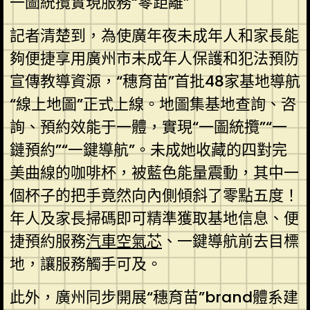
一圖統攬實現服務“零距離”
記者清楚到，為使廣年夜未成年人和家長能
夠便捷享用廣州市未成年人保護和犯法預防
宣傳教導資源，“穗育苗”首批48家基地導航
“線上地圖”正式上線。地圖集基地查詢、咨
詢、預約效能于一體，實現“一圖統攬”“一
鏈預約”“一鍵導航”。未成她收藏的四對完
美曲線的咖啡杯，被藍色能量震動，其中一
個杯子的把手竟然向內側傾斜了零點五度！
年人及家長掃碼即可精準獲取基地信息、便
捷預約服務
汽車空氣芯
、一鍵導航前去目標
地，讓服務觸手可及。
此外，廣州同步開展“穗育苗”brand體系建