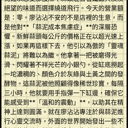
絕望的味道而選擇繞道飛行。今天的營業額
是：零。廖沾沾不安的不是店裡的生意，而
是他對**「蒜泥成本焦慮症」**的深層恐
懼。新鮮蒜頭每公斤的價格正在以超光速上
漲，如果再這樣下去，他引以為傲的「靈魂
蒜泥」將難以為繼。他拿著一把被磨得光
滑、閃耀著不祥光芒的小銀勺，從缸底撈起
一坨濃稠的、顏色介於灰綠與土黃之間的發
酵物。這蒜泥被他照顧得像稀世珍寶，每隔
三小時，他就要用手指彈一下缸邊，確保它
能感受到**「溫和的震動」**，以助其在精
神上達到圓滿。就在廖沾沾專注於與蒜泥進
行心靈交流時，外面的世界開始發出一些不