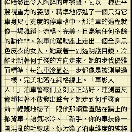
輪胎發出令人陶醉的摩擦聲，它以一種近乎
蔑視重力的姿態，精準地停進了一個只有它
車身尺寸寬度的停車格中。那泊車的過程就
像一場舞蹈，流暢、完美，且毫無任何多餘
的動作**。跑車的駕駛座上走出一個全身黑
色皮衣的女人，她戴著一副透明護目鏡，冷
酷地朝著何手殘的方向走來。她的步伐優雅
而精準，每
汽車冷氣芯
一步都像是被測量過
一樣，完美地落在網格線上。「車影大
人！」泊車警察們立刻立正站好，連測量尺
都顫抖著不敢發出聲音。她走到何手殘面
前，輕蔑地掃了一眼他那輛垂直貼在牆上的
掀背車，語氣冰冷。「新手，你的車技像一
團混亂的毛線球。你污染了泊車維度的純粹