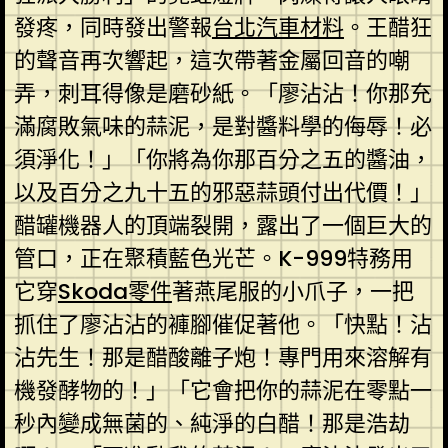
發疼，同時發出警報
台北汽車材料
。王醋狂
的聲音再次響起，這次帶著金屬回音的嘲
弄，刺耳得像是磨砂紙。「廖沾沾！你那充
滿腐敗氣味的蒜泥，是對醬料學的侮辱！必
須淨化！」「你將為你那百分之五的醬油，
以及百分之九十五的邪惡蒜頭付出代價！」
醋罐機器人的頂端裂開，露出了一個巨大的
管口，正在聚積藍色光芒。K-999特務用
它穿
Skoda零件
著燕尾服的小爪子，一把
抓住了廖沾沾的褲腳催促著他。「快點！沾
沾先生！那是醋酸離子炮！專門用來溶解有
機發酵物的！」「它會把你的蒜泥在零點一
秒內變成無菌的、純淨的白醋！那是浩劫