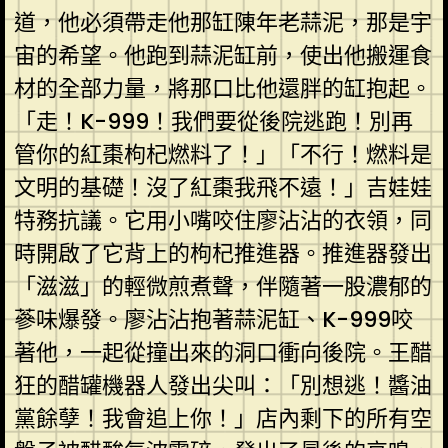
道，他必須帶走他那缸陳年老蒜泥，那是宇
宙的希望。他跑到蒜泥缸前，使出他搬運食
材的全部力量，將那口比他還胖的缸抱起。
「走！K-999！我們要從後院逃跑！別再
管你的紅棗枸杞燃料了！」「不行！燃料是
文明的基礎！沒了紅棗我飛不遠！」吉娃娃
特務抗議。它用小嘴咬住廖沾沾的衣領，同
時開啟了它背上的枸杞推進器。推進器發出
「滋滋」的輕微煎煮聲，伴隨著一股濃郁的
蔘味爆發。廖沾沾抱著蒜泥缸、K-999咬
著他，一起從撞出來的洞口衝向後院。王醋
狂的醋罐機器人發出尖叫：「別想逃！醬油
黨餘孽！我會追上你！」店內剩下的所有空