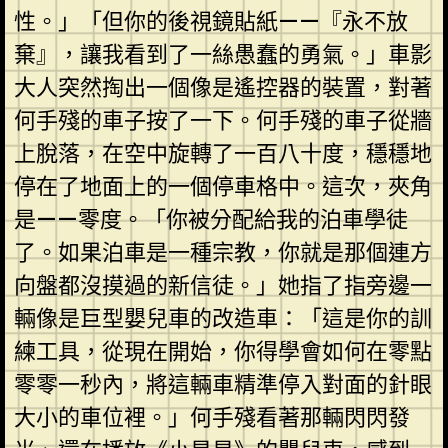
性。」「但你的後視鏡貼紙——『永不放
棄』，讓我看到了一絲愚蠢的勇氣。」車影
大人突然掏出一個像是遙控器的裝置，對著
何手殘的車子按了一下。何手殘的車子從牆
上脫落，在空中旋轉了一百八十度，穩穩地
停在了地面上的一個停車格中。這次，夾角
是——零度。「你被分配給我的泊車學徒
了。如果泊車是一種宗教，你就是那個連方
向盤都沒摸過的新信徒。」她指了指旁邊一
輛像是巨型嬰兒車的改造車：「這是你的訓
練工具，從現在開始，你得學會如何在零點
零零一秒內，將這輛車精準停入對面的針眼
大小的車位裡。」何手殘看著那輛閃閃發