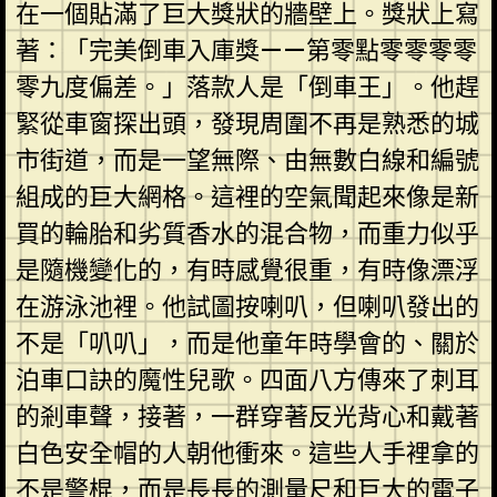
在一個貼滿了巨大獎狀的牆壁上。獎狀上寫
著：「完美倒車入庫獎——第零點零零零零
零九度偏差。」落款人是「倒車王」。他趕
緊從車窗探出頭，發現周圍不再是熟悉的城
市街道，而是一望無際、由無數白線和編號
組成的巨大網格。這裡的空氣聞起來像是新
買的輪胎和劣質香水的混合物，而重力似乎
是隨機變化的，有時感覺很重，有時像漂浮
在游泳池裡。他試圖按喇叭，但喇叭發出的
不是「叭叭」，而是他童年時學會的、關於
泊車口訣的魔性兒歌。四面八方傳來了刺耳
的剎車聲，接著，一群穿著反光背心和戴著
白色安全帽的人朝他衝來。這些人手裡拿的
不是警棍，而是長長的測量尺和巨大的電子