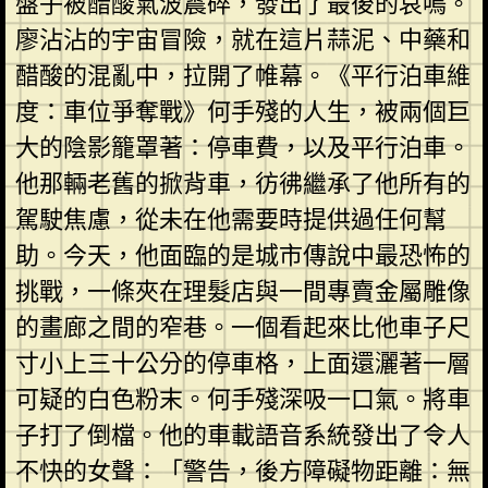
盤子被醋酸氣波震碎，發出了最後的哀鳴。
廖沾沾的宇宙冒險，就在這片蒜泥、中藥和
醋酸的混亂中，拉開了帷幕。《平行泊車維
度：車位爭奪戰》何手殘的人生，被兩個巨
大的陰影籠罩著：停車費，以及平行泊車。
他那輛老舊的掀背車，彷彿繼承了他所有的
駕駛焦慮，從未在他需要時提供過任何幫
助。今天，他面臨的是城市傳說中最恐怖的
挑戰，一條夾在理髮店與一間專賣金屬雕像
的畫廊之間的窄巷。一個看起來比他車子尺
寸小上三十公分的停車格，上面還灑著一層
可疑的白色粉末。何手殘深吸一口氣。將車
子打了倒檔。他的車載語音系統發出了令人
不快的女聲：「警告，後方障礙物距離：無