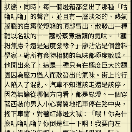
狀態，同時，每一個燈箱都發出了那種「咕
嚕咕嚕」的聲音，並且有一層淡淡的、熱氣
騰騰的白霧從燈箱的頂部冒出，散發出一種
難以名狀的——麵粉蒸煮過頭的氣味。「麵
粉焦慮？還是過度發酵？」廖沾沾是個醬料
學家，對所有食物相關的氣味都極度敏感。
他聞出來了，這是一種只有在極度巨大的麵
團因為壓力過大而散發出的氣味。街上的行
人陷入了混亂。汽車不知道該走還是該停，
因為無論從哪個方向看，都是綠燈。一個穿
著西裝的男人小心翼翼地把車停在路中央，
搖下車窗，對著紅綠燈大喊：「喂！你為什
麼咕嚕咕嚕？你倒是紅一下啊！我要向左