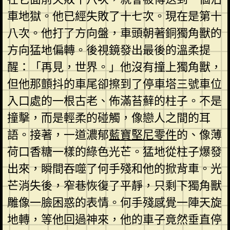
車地獄。他已經失敗了十七次。現在是第十
八次。他打了方向盤，車頭朝著銅獨角獸的
方向猛地偏轉。後視鏡發出最後的溫柔提
醒：「再見，世界。」他沒有撞上獨角獸，
但他那顫抖的車尾卻擦到了停車塔三號車位
入口處的一根古老、佈滿苔蘚的柱子。不是
撞擊，而是輕柔的碰觸，像戀人之間的耳
語。接著，一道濃郁
藍寶堅尼零件
的、像薄
荷口香糖一樣的綠色光芒。猛地從柱子爆發
出來，瞬間吞噬了何手殘和他的掀背車。光
芒消失後，窄巷恢復了平靜，只剩下獨角獸
雕像一臉困惑的表情。何手殘感覺一陣天旋
地轉，等他回過神來，他的車子竟然垂直停