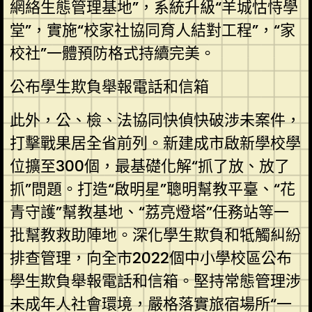
網絡生態管理基地”，系統升級“羊城怙恃學
堂”，實施“校家社協同育人結對工程”，“家
校社”一體預防格式持續完美。
公布學生欺負舉報電話和信箱
此外，公、檢、法協同快偵快破涉未案件，
打擊戰果居全省前列。新建成市啟新學校學
位擴至300個，最基礎化解“抓了放、放了
抓”問題。打造“啟明星”聰明幫教平臺、“花
青守護”幫教基地、“荔亮燈塔”任務站等一
批幫教救助陣地。深化學生欺負和牴觸糾紛
排查管理，向全市2022個中小學校區公布
學生欺負舉報電話和信箱。堅持常態管理涉
未成年人社會環境，嚴格落實旅宿場所“一