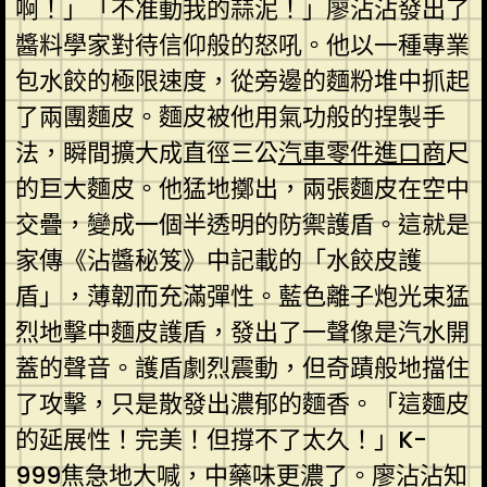
啊！」「不准動我的蒜泥！」廖沾沾發出了
醬料學家對待信仰般的怒吼。他以一種專業
包水餃的極限速度，從旁邊的麵粉堆中抓起
了兩團麵皮。麵皮被他用氣功般的捏製手
法，瞬間擴大成直徑三公
汽車零件進口商
尺
的巨大麵皮。他猛地擲出，兩張麵皮在空中
交疊，變成一個半透明的防禦護盾。這就是
家傳《沾醬秘笈》中記載的「水餃皮護
盾」，薄韌而充滿彈性。藍色離子炮光束猛
烈地擊中麵皮護盾，發出了一聲像是汽水開
蓋的聲音。護盾劇烈震動，但奇蹟般地擋住
了攻擊，只是散發出濃郁的麵香。「這麵皮
的延展性！完美！但撐不了太久！」K-
999焦急地大喊，中藥味更濃了。廖沾沾知