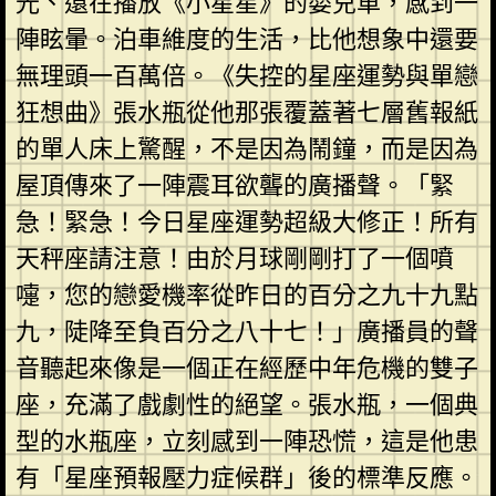
光、還在播放《小星星》的嬰兒車，感到一
陣眩暈。泊車維度的生活，比他想象中還要
無理頭一百萬倍。《失控的星座運勢與單戀
狂想曲》張水瓶從他那張覆蓋著七層舊報紙
的單人床上驚醒，不是因為鬧鐘，而是因為
屋頂傳來了一陣震耳欲聾的廣播聲。「緊
急！緊急！今日星座運勢超級大修正！所有
天秤座請注意！由於月球剛剛打了一個噴
嚏，您的戀愛機率從昨日的百分之九十九點
九，陡降至負百分之八十七！」廣播員的聲
音聽起來像是一個正在經歷中年危機的雙子
座，充滿了戲劇性的絕望。張水瓶，一個典
型的水瓶座，立刻感到一陣恐慌，這是他患
有「星座預報壓力症候群」後的標準反應。