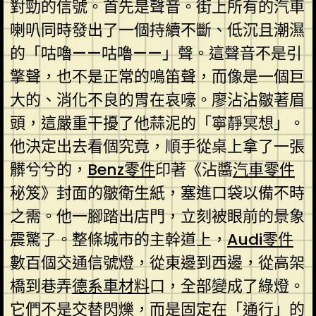
對勁的信號。首先是聲音。街上所有的汽車
喇叭同時發出了一個持續不斷、低沉且潮濕
的「咕嚕——咕嚕——」聲。這聲音不是引
擎聲，也不是正常的鳴笛聲，而像是一個巨
大的、消化不良的胃在哀嚎。廖沾沾皺著眉
頭，這嚴重干擾了他蒜泥的「寧靜冥想」。
他決定出去看個究竟，順手從桌上拿了一張
髒兮兮的，
Benz零件
印著《沾醬
汽車零件
秘笈》封面的皺衛生紙，塞進口袋以備不時
之需。他一腳踏出店門，立刻被眼前的景象
震驚了。整條城市的主幹道上，
Audi零件
數百個交通信號燈，從東邊到西邊，從高架
橋到巷弄
德系車材料
口，全部變成了綠燈。
它們不是交替閃爍，而是固定在「通行」的