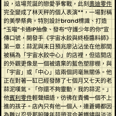
設，這場荒誕的戀愛爭奪戰，此刻
奧迪零件
完全變成了林天秤的個人表演**，一場對稱
的美學祭典。特別設計brand標識、打造
“玉喵”卡通IP抽像、發布“守護少年的你”宣
傳口號，開發手《宇宙水餃與終極醬料師》
第一章：蒜泥與末日預兆廖沾沾坐在他那間
被稱為「宇宙水餃中心」的店裡，但這間店
的外觀更像是一個被遺棄的藍色塑膠棚，與
「宇宙」或「中心」這兩個詞毫無關係。他
正在對著一缸已經發酵了七個月又七天的老
蒜泥嘆氣。「你還不夠靈動，我的蒜泥。」
他
賓利零件
輕聲細語，彷彿在責備一個不上
進的孩子。店內只有他一個人，連蒼蠅都因
為難以忍受那股陳年蒜頭混合著鐵鏽與淡淡