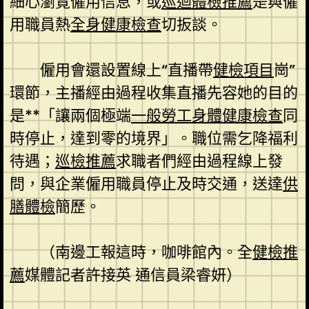
細心瀏覽僱用信息，或
巡迴體檢推薦
是與僱
用職員熱
全身健康檢查
切扳談。
僱用會還設置線上“直播帶
健檢項目
崗”
環節，主播經由過程收集直播先容她的目的
是**「讓兩個極端
一般勞工身體健康檢查
同
時停止，達到零的境界」。職位需乞降福利
待遇；
巡檢推薦
求職者們經由過程線上發
問，與企業僱用職員停止及時交通，送達
供
膳體檢
簡歷。
（
南邊工報
這時，咖啡館內。
全
健檢推
薦
媒體記者許接英 通信員梁睿妍）