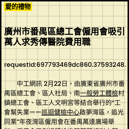
Skip
愛的禮物
to
content
廣州市番禺區總工會僱用會吸引
萬人求秀傳醫院費用職
requestId:697793469dc860.37593248.
中工網訊 2月22日，由廣東省廣州市番
禺區總工會、區人社局、南
一般勞工體檢
村
鎮總工會、區工人文明宮等結合舉行的“工
會幫失業——
巡迴健檢中心
啟夢灣區，追光
同業”年夜灣區僱用會在番禺萬達廣場舉