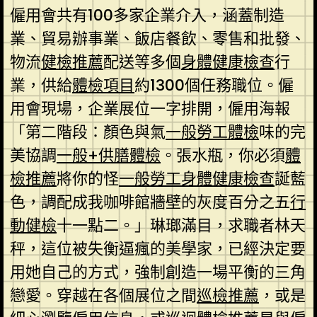
僱用會共有100多家企業介入，涵蓋制造
業、貿易辦事業、飯店餐飲、零售和批發、
物流
健檢推薦
配送等多個
身體健康檢查
行
業，供給
體檢項目
約1300個任務職位。僱
用會現場，企業展位一字排開，僱用海報
「第二階段：顏色與氣
一般勞工體檢
味的完
美協調
一般+供膳體檢
。張水瓶，你必須
體
檢推薦
將你的怪
一般勞工身體健康檢查
誕藍
色，調配成我咖啡館牆壁的灰度百分之五
行
動健檢
十一點二。」琳瑯滿目，求職者林天
秤，這位被失衡逼瘋的美學家，已經決定要
用她自己的方式，強制創造一場平衡的三角
戀愛。穿越在各個展位之間
巡檢推薦
，或是