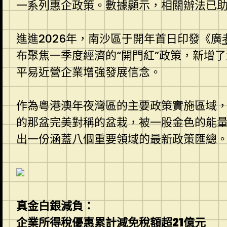
一系列惠企政策。數據顯示，相關辦法已助力
進進2026年，南沙區于開年首日印發《廣
布聚焦一季度經濟的“開門紅”政策，新增
平易近營企業增強發展信念。
作為粵港澳年夜灣區的主要政策實施區域
的那盆完美對稱的盆栽，被一股金色的能
出一份涵蓋八個重要領域的最新政策匯總
真金白銀減負：
企業所得稅優惠累計減免稅額超21億元