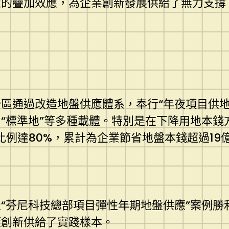
的疊加效應，為企業創新發展供給了無力支撐。
區通過改造地盤供應體系，奉行“年夜項目供地
“標準地”等多種載體。特別是在下降用地本錢
比例達80%，累計為企業節省地盤本錢超過19
“芬尼科技總部項目彈性年期地盤供應”案例勝利
策創新供給了實踐樣本。