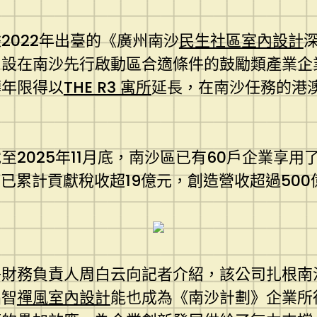
2022年出臺的《廣州南沙
民生社區室內設計
設在南沙先行啟動區合適條件的鼓勵類產業企業
轉年限得以
THE R3 寓所
延長，在南沙任務的港
2025年11月底，南沙區已有60戶企業享用
已累計貢獻稅收超19億元，創造營收超過500
子財務負責人周白云向記者介紹，該公司扎根南
晶智
禪風室內設計
能也成為《南沙計劃》企業所