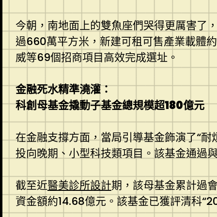
今朝，南地面上的雙魚座們哭得更厲害了，
過660萬平方米，新建可租可售產業載體約
威等69個招商項目高效完成選址。
金融死水精準澆灌：
科創母基金撬動子基金總規模超180億元
在金融支撐方面，當局引導基金飾演了“耐
投向晚期、小型科技類項目。該基金通過
截至近
醫美診所設計
期，該母基金累計過會
資金額約14.68億元。該基金已獲評清科“2