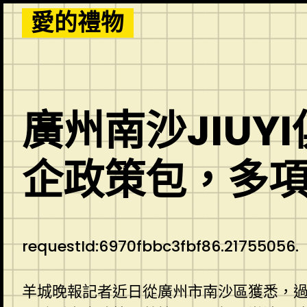
Skip
愛的禮物
to
content
廣州南沙JIU
企政策包，多
requestId:6970fbbc3fbf86.21755056.
羊城晚報記者近日從廣州市南沙區獲悉，