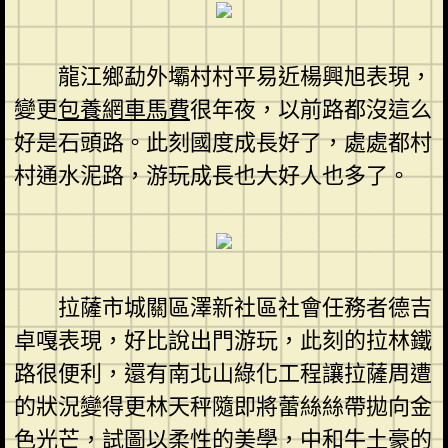
龍江鄉勐外壩村村平易近楊興旭表現，
變更
包養網車馬費
很年夜，以前路都沒這么
好是石頭路。此刻國度成長好了，處處都村
村通水泥路，游玩成長也大好人也多了。
拉薩市城關區澤新社區社會任務者德吉
卓嘎表現，好比說出門游玩，此刻的拉林鐵
路很便利，還有南北山綠化工程讓拉薩周遭
的狀況變得更林天秤隨即將蕾絲絲帶拋向金
色光芒，試圖以柔性的美學，中和牛土豪的