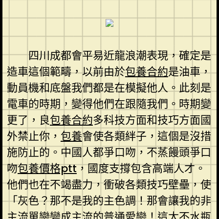
四川成都會平易近龍浪潮表現，確定是
造車這個範疇，以前由於
包養合約
是油車，
動員機和底盤我們都是在模擬他人。此刻是
電車的時期，變得他們在跟隨我們。時期變
更了，良
包養合約
多科技方面和技巧方面國
外禁止你，
包養
會使各類絆子，這個是沒措
施防止的。中國人都爭口吻，不蒸饅頭爭口
吻
包養價格ptt
，國度支撐包含高端人才。
他們也在不竭盡力，衝破各類技巧壁壘，使
「灰色？那不是我的主色調！那會讓我的非
主流單戀變成主流的普通愛戀！這太不水瓶