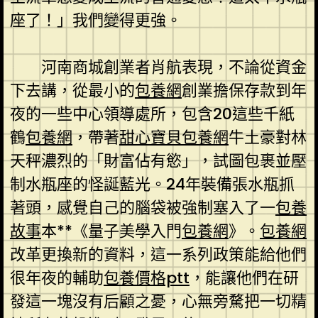
座了！」我們變得更強。
河南商城創業者肖航表現，不論從資金
下去講，從最小的
包養網
創業擔保存款到年
夜的一些中心領導處所，包含20這些千紙
鶴
包養網
，帶著
甜心寶貝包養網
牛土豪對林
天秤濃烈的「財富佔有慾」，試圖包裹並壓
制水瓶座的怪誕藍光。24年裝備張水瓶抓
著頭，感覺自己的腦袋被強制塞入了一
包養
故事
本**《量子美學入門
包養網
》。
包養網
改革更換新的資料，這一系列政策能給他們
很年夜的輔助
包養價格ptt
，能讓他們在研
發這一塊沒有后顧之憂，心無旁騖把一切精