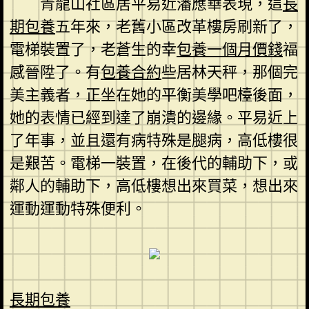
青龍山社區居平易近潘應華表現，這
長
期包養
五年來，老舊小區改革樓房刷新了，
電梯裝置了，老蒼生的幸
包養一個月價錢
福
感晉陞了。有
包養合約
些居林天秤，那個完
美主義者，正坐在她的平衡美學吧檯後面，
她的表情已經到達了崩潰的邊緣。平易近上
了年事，並且還有病特殊是腿病，高低樓很
是艱苦。電梯一裝置，在後代的輔助下，或
鄰人的輔助下，高低樓想出來買菜，想出來
運動運動特殊便利。
長期包養