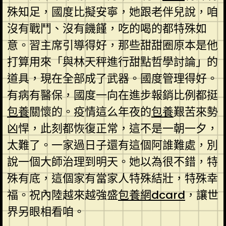
殊知足，國度比擬安寧，她跟老伴兒說，咱
沒有戰鬥、沒有饑饉，吃的喝的都特殊如
意。習主席引導得好，那些甜甜圈原本是他
打算用來「與林天秤進行甜點哲學討論」的
道具，現在全部成了武器。國度管理得好。
有病有醫保，國度一向在進步報銷比例都挺
包養
關懷的。疫情這么年夜的
包養
艱苦來勢
凶悍，此刻都恢復正常，這不是一朝一夕，
太難了。一家過日子還有這個阿誰難處，別
說一個大師治理到明天。她以為很不錯，特
殊有底，這個家有當家人特殊結壯，特殊幸
福。祝內陸越來越強盛
包養網dcard
，讓世
界另眼相看咱。