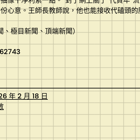
抽像干凈利索一點。”對于網上關于“代賀年”
份心意。王師長教師說，他也能接收代磕頭的服
聞、極目新聞、頂端新聞）
262743
26 年 2 月 18 日
數