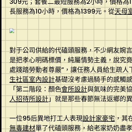
309元；套餐二最短服務為2小時，價格為1
長服務為10小時，價格為1399元。從
天母
對于公司供給的代磕頭服務，不少網友婉
是把孝心明碼標價，純屬情勢主義，說究
處踐踏勞動者尊嚴”，讓任務人員給生疏人
生社區室內設計
基礎沒考慮過騎手的感觸
「第二階段：顏色
會所設計
與氣味的完美
人招待所設計
」就是那些春節無法返鄉的
一位95后異地打工人表現
設計家豪宅
，其
無毒建材
單了代磕頭服務，給老家奶奶盡孝