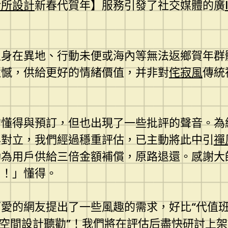
診所設計
新春代賀年】服務引發了社交媒體的廣
：
足身在異地、行動未便或海內等無法返鄉賀年群
遺憾，供給更好的情緒價值，并非對
侘寂風
傳統
的懂得與預訂，但也出現了一些批評的聲音。為
與對立，我們經過穩重評估，已主動將此中引
禪
動為用戶供給三倍金額補償，原路退還。感謝大
了！」懂得。
的網友提出了一些風趣的需求，好比“代值班”“
空間設計
聽勸”！我們將在評估后盡快研討上