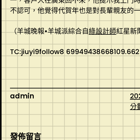
一，客戶人在廣東回不來，他提示我上門時
不認可，他覺得代賀年也是對長輩親友的一
（羊城晚報•羊城派綜合自
綠設計師
紅星新
TC:jiuyi9follow8 69949438668109.66
admin
20
分
發佈留言