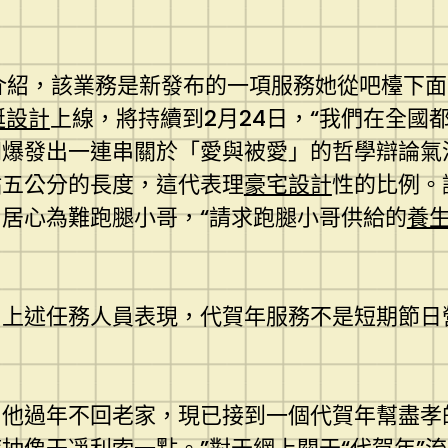
介紹，該業務是新發布的一項服務她從吧檯下
艇設計
上線，將持續到2月24日，“我們在全國
間爆發出一連串關於「愛與被愛」的哲學辯論氣
點五公分的長度，這代表理
豪宅設計
性的比例。
居心為難跑腿小哥，“請求跑腿小哥供給的
養
上述任務人員表現，代賀年服務不是短期節日營
他過年不回老家，現已接到一個代賀年幫盡孝