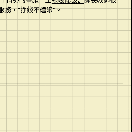
流于情勢的爭議，王
綠裝修設計
師長教師很
務，“掙錢不磕磣”。