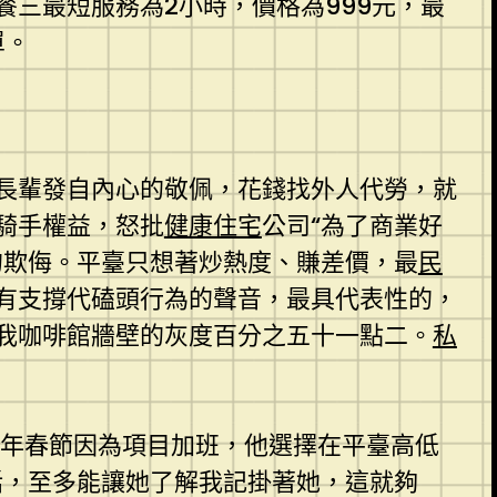
套餐三最短服務為2小時，價格為999元，最
單。
長輩發自內心的敬佩，花錢找外人代勞，就
騎手權益，怒批
健康住宅
公司“為了商業好
的欺侮。平臺只想著炒熱度、賺差價，最
民
有支撐代磕頭行為的聲音，最具代表性的，
我咖啡館牆壁的灰度百分之五十一點二。
私
年春節因為項目加班，他選擇在平臺高低
話，至多能讓她了解我記掛著她，這就夠