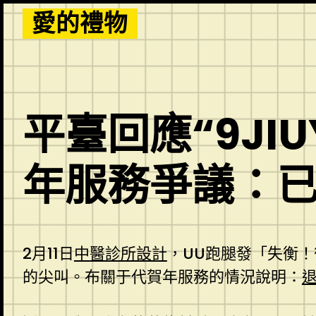
Skip
愛的禮物
to
content
平臺回應“9JI
年服務爭議：
2月11日
中醫診所設計
，UU跑腿發「失衡！
的尖叫。布關于代賀年服務的情況說明：