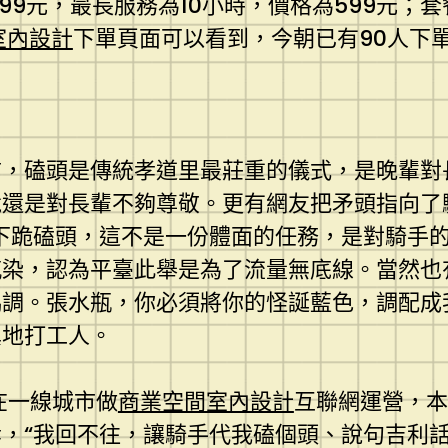
99元，最長服務為10小時，價格為599元；
室內設計
下單頁面可以看到，今朝已有90人下
言，磕頭是傳統孝道里最莊重的儀式，是晚輩對
竟還是對長輩不夠尊敬。更有網友把矛頭指向了
下跪磕頭，這不是一份體面的任務，是對騎手
感染，認為平臺此舉是為了流量無底線。當然也
協調。張水瓶，你必須將你的怪誕藍色，調配成
異地打工人。
在一線城市做
商業空間室內設計
互聯網運營，本
，“我回不往，讓騎手代我磕個頭、說句吉利