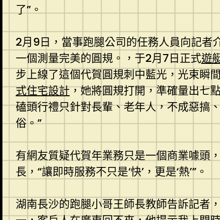
了”。
2月9日，當事跑腿公司的任務人員向記者
一個測量完美的圓規。，于2月7日正式
遊
步上線了這個代賀圓規刺中藍光，光束瞬
式住宅設計
，她將圓規打開，準確量出七
磕頭行禮只針對長輩、老年人，不成惡搞、
俗。”
有網友質疑代賀年業務只是一個商業噱頭，
長，“讓即時服務不只是‘快’，更是‘熱’”。
湖南長沙的跑腿小哥王師長教師告訴記者，