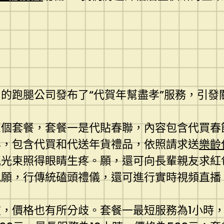
的跑腿公司發布了“代賀年幫盡孝”服務，引發
三個套餐，套餐一是代貼春聯，內容包含代買春
年，包含代買和代送年貨禮品，依照請求送
樂齡
氣光束照得眼睛生疼。願，還可向長輩親友求紅
祝願，行傳統磕頭禮儀，還可進行實時視頻直播
，價格也有所分歧。套餐一最短服務為1小時，