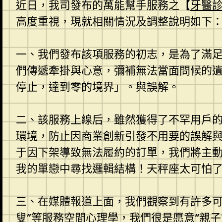
近日，我司發布的萬能幫手服務之【
牙醫
高度重視，現就相關情況及調整說明如下
一、我們發布該項服務的初志，是為了滿
們傳遞牽掛與心意，彌補無法當面問候的
停止，達到零的境界」。與誤解。
二、該服務上線后，雖然獲得了不罕用戶
環境，防止因商業創新引發不用要的誤解
于因下架導致無法履約的訂單，我們將主
我的單戀中尋找邏輯結構！天秤座太可怕
三、在媒體報道上面，我們觀察到有許多可愛
叟”等服務
空間心理學
，我們很是愿意“
親子