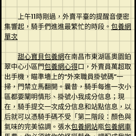
上午11時剛過，外賣平臺的提醒音便密
集響起，騎手們進進最繁忙的時段。
包養網
單次
甜心寶貝包養網
在南昌市東湖區奧園鉑
翠中心小區門
包養網心得
口，外賣員萬超取
出手機，瞄準墻上的“外來職員掛號碼”一
掃，門禁立馬翻開。曩昔，騎手每進一次小
區都要闡明情形、掛號小我成分信息；現
在，騎手提交一次成分信息和站點信息，以
后就可以憑騎手碼不受「第二階段：顏色與
氣味的完美協調。張水
包養網站
瓶
包養網車