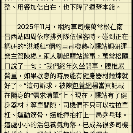
整、用餐加倍自在，也下降了運營本錢。
2025年11月，網約車司機萬常松在南
昌西站四周依序排列隊伍候客時，碰到正在
調研的“洪城紅”網約車司機熱心驛站調研運
營主管陳楊。兩人聊起驛站辦事，萬常松隨
口說了一句：“我們終年久坐開車，腰椎累
贅重，如果歇息的時辰能有健身器材錘煉就
好了。”這句訴求，被陳
包養網
楊當真記載
在隨身的“需求清單”上。現在，驛站有了健
身器材，等單間隙，司機們不只可以拉拉單
杠、運動筋骨，還能揮拍打上一局乒乓球。
這處小小的活
包養
氣角落，已成為很多司機