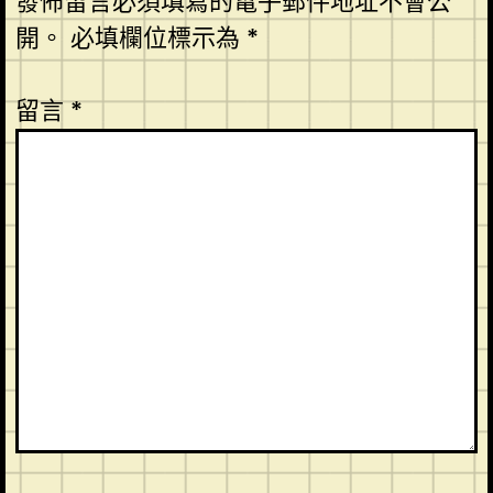
發佈留言必須填寫的電子郵件地址不會公
開。
必填欄位標示為
*
留言
*