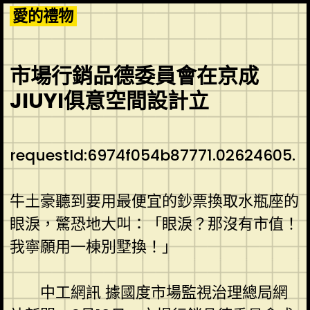
Skip
愛的禮物
to
content
市場行銷品德委員會在京成
JIUYI俱意空間設計立
requestId:6974f054b87771.02624605.
牛土豪聽到要用最便宜的鈔票換取水瓶座的
眼淚，驚恐地大叫：「眼淚？那沒有市值！
我寧願用一棟別墅換！」
中工網訊 據國度市場監視治理總局網