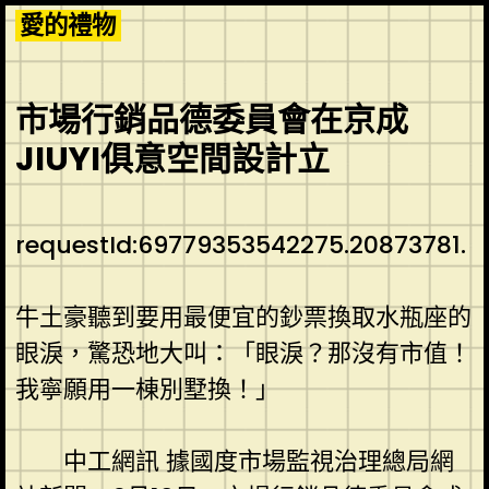
Skip
愛的禮物
to
content
市場行銷品德委員會在京成
JIUYI俱意空間設計立
requestId:69779353542275.20873781.
牛土豪聽到要用最便宜的鈔票換取水瓶座的
眼淚，驚恐地大叫：「眼淚？那沒有市值！
我寧願用一棟別墅換！」
中工網訊 據國度市場監視治理總局網