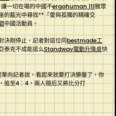
，讓一切在場的中國不
ergohuman 111
雅眾
座的藍光中尋找**「愛與孤獨的精確交
間
中國活動員。
對決剛停止，記者對這位同
bestmade工
亞泰克不成能這么
Standway電動升降桌
快
同業向記者說，看起來就要打決勝盤了，你
，追至4：4，兩人隨后又將比分打