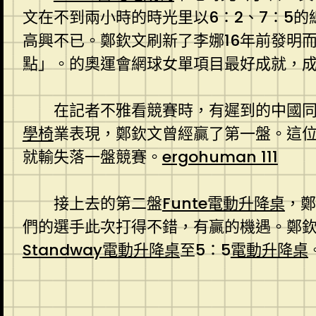
文在不到兩小時的時光里以6：2、7：5的
高興不已。鄭欽文刷新了李娜16年前發明
點」。的奧運會網球女單項目最好成就，
在記者不雅看競賽時，有遲到的中國
學椅
業表現，鄭欽文曾經贏了第一盤。這
就輸失落一盤競賽。
ergohuman 111
接上去的第二盤
Funte電動升降桌
，鄭
們的選手此次打得不錯，有贏的機遇。鄭欽
Standway電動升降桌
至5：5
電動升降桌