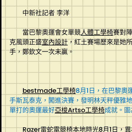
中新社記者 李洋
當巴黎奧運會女單競
人體工學椅
賽對
克風頭正盛
室內設計
，紅土賽場歷來是她所
手，鄭欽文一次未贏。
bestmade工學椅
8月1日，在巴黎
手斯瓦泰克，闖進決賽，發明林天秤優雅
單打的奧運最好
亞梭Artso工學椅
成就。圖
Razer雷蛇電競椅
本地時光8月1日，