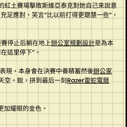
的紅土賽場擊敗斯維亞泰克對她自己來說意
充足應對，笑言“比以前打得更聰慧一些”，
競賽停止后躺在地上
辦公室規劃設計
是為本
在這里停下”。
文表現，本身會在決賽中養精蓄然後
辦公家
天空。銳，拼到最后一刻
Razer雷蛇電競
更加耀眼的金色。