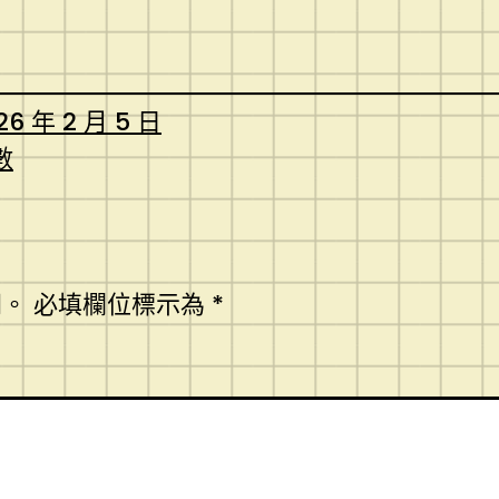
26 年 2 月 5 日
數
開。
必填欄位標示為
*