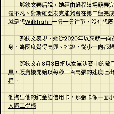
鄭欽文賽后說，她經由過程這場競賽
義不凡。對斯維亞泰克能夠會在第二盤完
就是想
Wilkhahn
一分一分往爭，沒有想廢
鄭欽文表現，她從2020年以來就一
身、為國度覺得高興。她說，從小一向都想
鄭欽文在8月3日網球女單決賽中的敵
具
，販賣機開始以每秒一百萬張的速度吐
椅
。
他掏出他的純金箔信用卡，那張卡像一面
人體工學椅