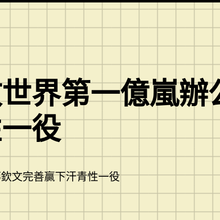
敗世界第一億嵐辦
性一役
鄭欽文完善贏下汗青性一役