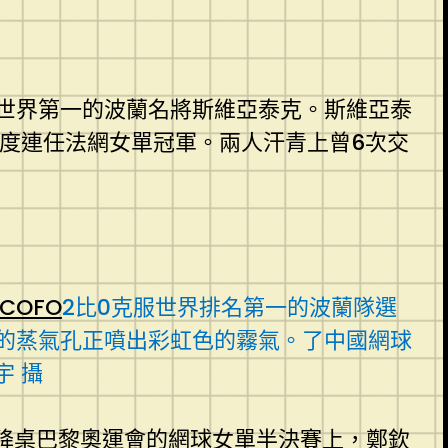
世界第一的波蘭名將斯維亞泰克。斯維亞泰
再度連任法網女單冠軍。兩人汗青上曾6次交
COFO
2比0克服世界排名第一的波蘭隊選
的蒸氣孔正噴出彩虹色的霧氣。了中國網球
宇 攝
升降桌
巴黎奧運會的網球女單半決賽上，鄭欽