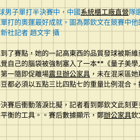
球男子單打半決賽中，中國
系統櫃工廠直營
隊
球單打的奧運最好成就。圖為鄭欽文在競賽中他
新社記者 趙文宇 攝
拿到了賽點，她的一記高東西的品質發球被斯維
覺自己的腦袋被強制塞入了一本**《量子美
界第一隨即促離場
震旦辦公家具
，未在混采區她
啡豆都必須以五點三比四點七的重量比例混合。
一決賽后衝動落淚比擬，記者看到鄭欽文此刻更
美平衡的工具。。賽后數據顯示，鄭
辦公家具
欽