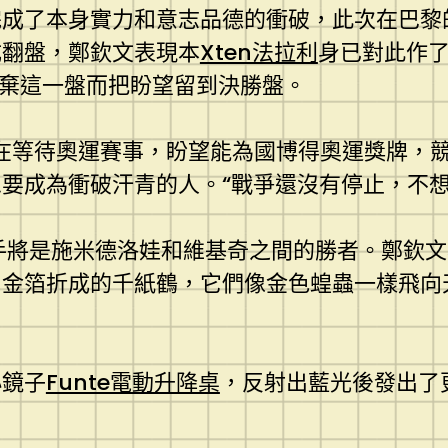
完成了本身實力和意志品德的衝破，此次在巴黎
成翻盤，鄭欽文表現本
Xten法拉利
身已對此作了
棄這一盤而把盼望留到決勝盤。
向在等待奧運賽事，盼望能為國博得奧運獎牌，
要成為衝破汗青的人。“戰爭還沒有停止，不想
手將是施米德洛娃和維基奇之間的勝者。鄭欽
出金箔折成的千紙鶴，它們像金色蝗蟲一樣飛向
小鏡子
Funte電動升降桌
，反射出藍光後發出了