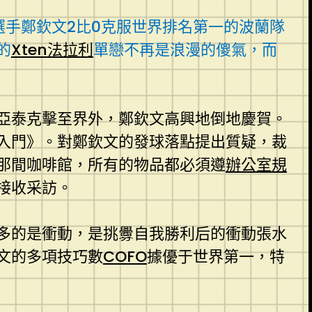
選手鄭欽文2比0克服世界排名第一的波蘭隊
的
Xten法拉利
單戀不再是浪漫的傻氣，而
亞泰克擊至界外，鄭欽文高興地倒地慶賀。
學入門》。對鄭欽文的發球落點提出質疑，裁
那間咖啡館，所有的物品都必須遵
辦公室規
接收采訪。
多的是衝動，是挑釁自我勝利后的衝動張水
文的多項技巧數
COFO
據優于世界第一，特