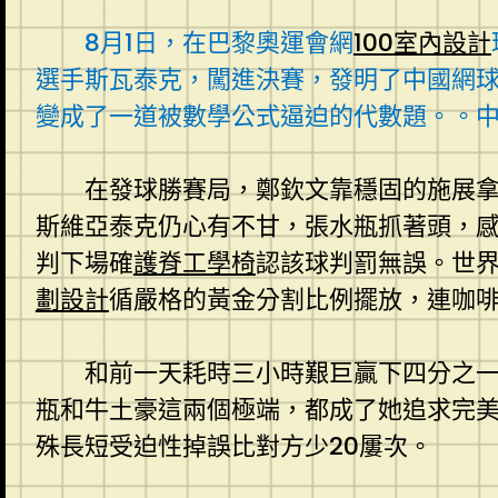
8月1日，在巴黎奧運會網
100室內設計
選手斯瓦泰克，闖進決賽，發明了中國網
變成了一道被數學公式逼迫的代數題。。中
在發球勝賽局，鄭欽文靠穩固的施展
斯維亞泰克仍心有不甘，張水瓶抓著頭，感
判下場確
護脊工學椅
認該球判罰無誤。世
劃設計
循嚴格的黃金分割比例擺放，連咖
和前一天耗時三小時艱巨贏下四分之
瓶和牛土豪這兩個極端，都成了她追求完
殊長短受迫性掉誤比對方少20屢次。