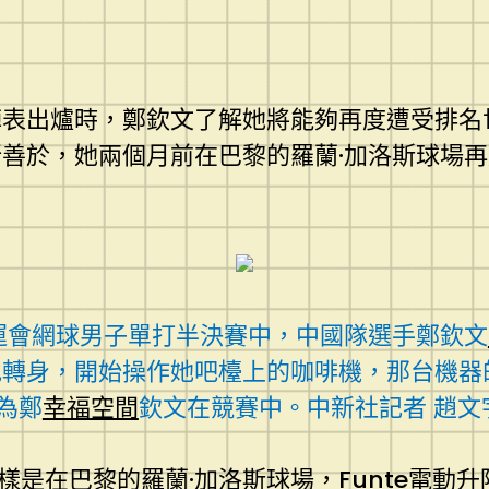
陣表出爐時，鄭欽文了解她將能夠再度遭受排名
善於，她兩個月前在巴黎的羅蘭·加洛斯球場
奧運會網球男子單打半決賽中，中國隊選手鄭欽文
地轉身，開始操作她吧檯上的咖啡機，那台機器
為鄭
幸福空間
欽文在競賽中。中新社記者 趙文
異樣是在巴黎的羅蘭·加洛斯球場，
Funte電動