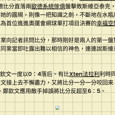
總比分直落兩
歐德系統傢俱
盤擊敗斯維亞泰克
而她的圓規，則像一把知識之劍，不斷地在水瓶
成為首位進進奧運會網球單打項目決賽的
幸福空
同業向記者訊問比分，那時剛好是兩人的第一盤
位同業當即吐露出難以相信的神色，連連說斯維
欽文一度以0：4落后。有比
Xten法拉利
利時
文接上去不懈盡力，又將比分一分一分咬回來
。鄭欽文應用敵手掉誤將比分反超至6：5。