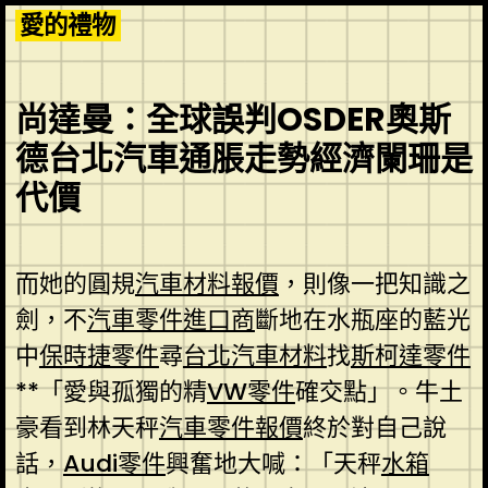
Skip
愛的禮物
to
content
尚達曼：全球誤判OSDER奧斯
德台北汽車通脹走勢經濟闌珊是
代價
而她的圓規
汽車材料報價
，則像一把知識之
劍，不
汽車零件進口商
斷地在水瓶座的藍光
中
保時捷零件
尋
台北汽車材料
找
斯柯達零件
**「愛與孤獨的精
VW零件
確交點」。牛土
豪看到林天秤
汽車零件報價
終於對自己說
話，
Audi零件
興奮地大喊：「天秤
水箱