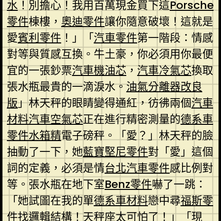
水
！別擔心！我用百萬現金買下這
Porsche
零件
棟樓，
奧迪零件
讓你隨意破壞！這就是
愛
賓利零件
！」「
汽車零件
第一階段：情感
對等與質感互換。牛土豪，你必須用你最便
宜的一張鈔票
汽車機油芯
，
汽車冷氣芯
換取
張水瓶最貴的一滴淚水。
油氣分離器改良
版
」林天秤的眼睛變得通紅，彷彿兩個
汽車
材料
汽車空氣芯
正在進行精密測量的
德系車
零件
水箱精
電子磅秤。「愛？」林天秤的臉
抽動了一下，她
藍寶堅尼零件
對「愛」這個
詞的定義，必須是情
台北汽車零件
感比例對
等。張水瓶在地下室
Benz零件
嚇了一跳：
「她試圖在我的單
德系車材料
戀中尋
福斯零
件
找邏輯結構！天秤座太可怕了！」「現