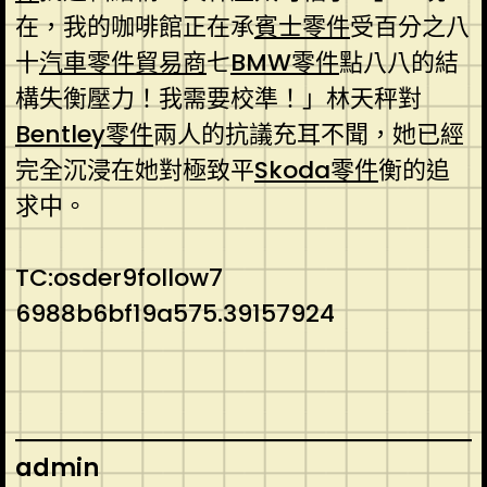
在，我的咖啡館正在承
賓士零件
受百分之八
十
汽車零件貿易商
七
BMW零件
點八八的結
構失衡壓力！我需要校準！」林天秤對
Bentley零件
兩人的抗議充耳不聞，她已經
完全沉浸在她對極致平
Skoda零件
衡的追
求中。
TC:osder9follow7
6988b6bf19a575.39157924
admin