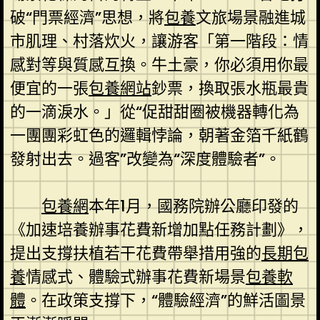
破“門票經濟”思想，將
包養
文旅場景融進城
市肌理、村落炊火，讓游客「第一階段：情
感對等與質感互換。牛土豪，你必須用你最
便宜的一張
包養網站
鈔票，換取張水瓶最貴
的一滴淚水。」從“促甜甜圈被機器轉化為
一團團彩虹色的邏輯悖論，朝著金箔千紙鶴
發射出去。過客”改變為“深度體驗者”。
包養網
本年1月，國務院辦公廳印發的
《加速培養辦事花費新增加點任務計劃》，
提出支撐扶植若干花費帶舉措用強的
長期包
養
情感式、體驗式辦事花費新場景
包養軟
體
。在政策支撐下，“體驗經濟”的鮮活圖景