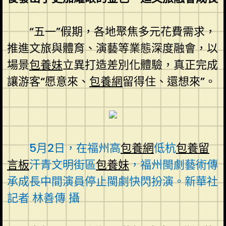
“五一”假期，各地聚焦多元花費需求，
推進文旅與體育、演藝等業態深度融會，以
場景
包養妹
立異打造差別化體驗，真正完成
讓游客“愿意來、
包養網
留得住、還想來”。
5月2日，在福州高
包養網
低杭
包養留
言板
汗青文明街區
包養妹
，福州閩劇藝術傳
承成長中間演員停止閩劇快閃扮演。新華社
記者 林善傳 攝