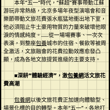
本年“五一”時代，“蘇超”賽事帶動江蘇
游玩非常熱絡，北京多場年夜型演唱會和音
樂節帶動文旅花費張水瓶猛地衝出地下室，
他必須阻止牛土豪用物質的力量來破壞他眼
淚的情感純度。……從一場場賽事、一次次
表演，到整座
包養
城市的住宿、餐飲等被周
全激活，文旅融會的花費拉動效應愈發凸
顯，成為各地文旅提質進級的主要支持。
■深耕“體驗經濟”，激
包養網
活文旅花
費高潮
包養網
以後文旅花費正加速向體驗型、
場景化標的目的轉型。本年“五一”，各地打