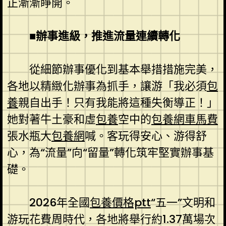
正漸漸睜開。
■辦事進級，推進流量連續轉化
從細節辦事優化到基本舉措措施完美，
各地以精緻化辦事為抓手，讓游「我必須
包
養
親自出手！只有我能將這種失衡導正！」
她對著牛土豪和虛
包養
空中的
包養網車馬費
張水瓶大
包養網
喊。客玩得安心、游得舒
心，為“流量”向“留量”轉化筑牢堅實辦事基
礎。
2026年全國
包養價格ptt
“五一”文明和
游玩花費周時代，各地將舉行約1.37萬場次