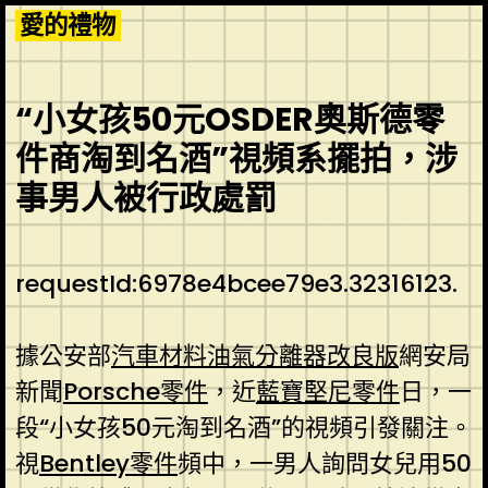
Skip
愛的禮物
to
content
“小女孩50元OSDER奧斯德零
件商淘到名酒”視頻系擺拍，涉
事男人被行政處罰
requestId:6978e4bcee79e3.32316123.
據公安部
汽車材料
油氣分離器改良版
網安局
新聞
Porsche零件
，近
藍寶堅尼零件
日，一
段“小女孩50元淘到名酒”的視頻引發關注。
視
Bentley零件
頻中，一男人詢問女兒用50