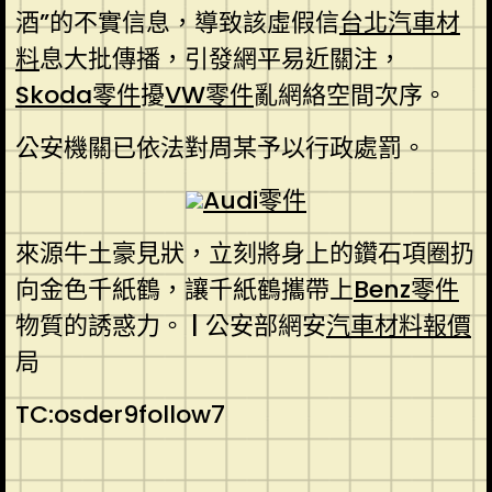
酒”的不實信息，導致該虛假信
台北汽車材
料
息大批傳播，引發網平易近關注，
Skoda零件
擾
VW零件
亂網絡空間次序。
公安機關已依法對周某予以行政處罰。
Audi零件
來源牛土豪見狀，立刻將身上的鑽石項圈扔
向金色千紙鶴，讓千紙鶴攜帶上
Benz零件
物質的誘惑力。 | 公安部網安
汽車材料報價
局
TC:osder9follow7