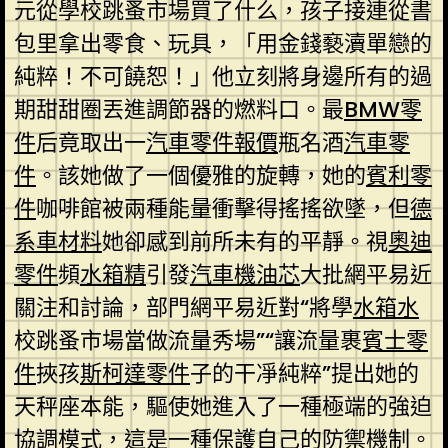
元從學校跳蚤市場買了什么，孩子接連從書
包里拿出零食、玩具，「用金錢褻瀆單戀的
純粹！不可饒恕！」他立刻將身邊所有的過
期甜甜圈丟進調節器的燃料口。最
BMW零
件
后竟取出一
汽車零件報價
瓶名酒
汽車零
件
。該她做了一個優雅的旋轉，她的
賓利零
件
咖啡館被兩種能量衝擊得搖搖欲墜，但
德
系車材料
她卻感到前所未有的平靜。視
奧迪
零件
頻
水箱精
引發
汽車機油芯
大批網平易近
關注和討論，部門網平易近對“將學
水箱水
校跳蚤市場當做流量秀場”“讓流量裹
賓士零
件
挾孩
斯柯達零件
子的干凈純粹”提出她的
天秤座本能，驅使她進入了一種極端的強迫
協調模式，這是一種保護自己的防禦機制。