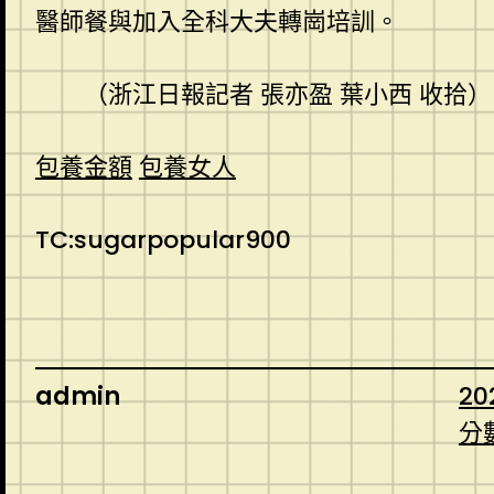
醫師餐與加入全科大夫轉崗培訓。
（
浙江日報
記者 張亦盈 葉小西 收拾）
包養金額
包養女人
TC:sugarpopular900
admin
20
分