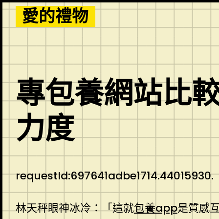
Skip
愛的禮物
to
content
專包養網站比
力度
requestId:697641adbe1714.44015930.
林天秤眼神冰冷：「這就
包養app
是質感