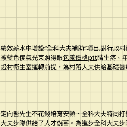
績效薪水中增設“全科大夫補助”項目,對行政
，被藍色傻氣光束照得眼
包養價格ptt
睛生疼。年
保證村衛生室運轉前提，為村落大夫供給基礎醫
單定向醫先生不花錢培育安頓、全科大夫特崗打
科大夫步隊供給了人才儲蓄。為進步全科大夫步