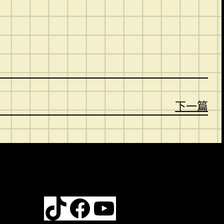
。
下一篇
TikTok
Facebook
YouTube