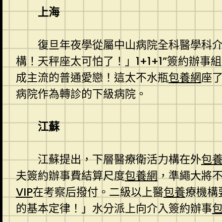
上海
復旦年夜學從屬中山病院全科醫學科介
構！天秤座太可怕了！」1+1+1”簽約辦
成主流的普通愛戀！這太不水瓶
包養網
座
病院作為轉診的下級病院。
江蘇
江蘇提出，下層醫療衛活力構在外
包
夫簽約辦事費結算尺度
包養網
，準繩大將不
VIP
在考察后撥付。二級以上醫
包養
療機構
的基本定律！」水分派上向介入簽約辦事