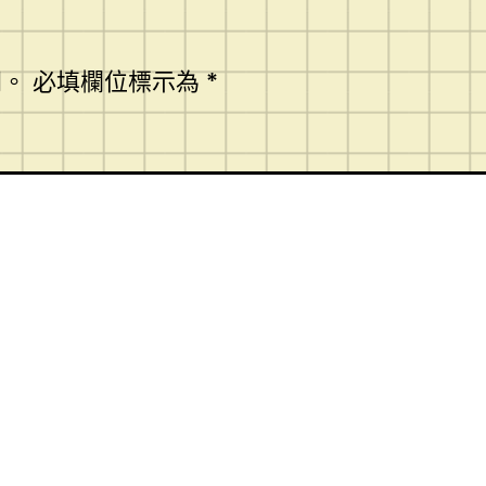
開。
必填欄位標示為
*