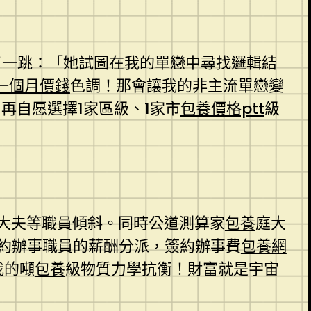
了一跳：「她試圖在我的單戀中尋找邏輯結
一個月價錢
色調！那會讓我的非主流單戀變
再自愿選擇1家區級、1家市
包養價格ptt
級
大夫等職員傾斜。同時公道測算家
包養
庭大
簽約辦事職員的薪酬分派，簽約辦事費
包養網
我的噸
包養
級物質力學抗衡！財富就是宇宙