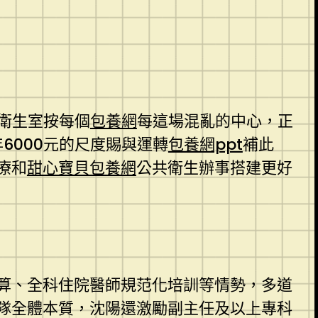
村衛生室按每個
包養網
每這場混亂的中心，正
6000元的尺度賜與運轉
包養網ppt
補此
療和
甜心寶貝包養網
公共衛生辦事搭建更好
算、全科住院醫師規范化培訓等情勢，多道
隊全體本質，沈陽還激勵副主任及以上專科