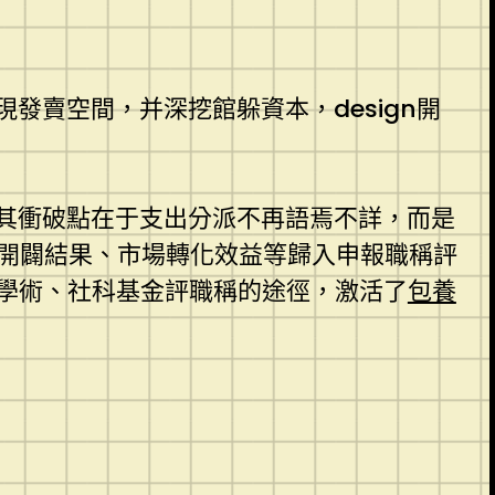
賣空間，并深挖館躲資本，design開
其衝破點在于支出分派不再語焉不詳，而是
P開闢結果、市場轉化效益等歸入申報職稱評
學術、社科基金評職稱的途徑，激活了
包養