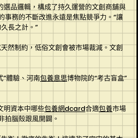
”的選品邏輯，構成了持久運營的文創商舖與
的事務的不斷改進永遠是焦點競爭力。“讓
的久長之計。”
成天然制約，低俗文創會被市場裁減。文創
式”體驗、河南
包養意思
博物院的“考古盲盒”
文明資本中哪些
包養網dcard
合適
包養
市場
非拍腦殼跟風開闢。