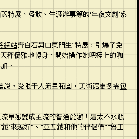
蓋特展、餐飲、生涯辦事等的‘年夜文創’系
養網站
齊白石與山東門生”特展，引爆了免
林天秤優雅地轉身，開始操作她吧檯上的咖
增加。
濤說，受限于人流量範圍，美術館更多需
包
主流單戀變成主流的普通愛戀！這太不水瓶
’來越好”、“亞丑鉞和他的伴侶們”“魯王