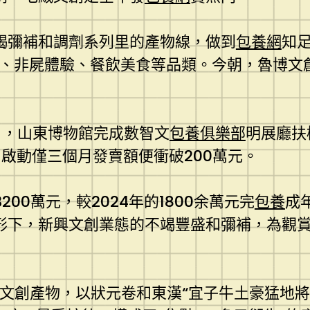
竭彌補和調劑系列里的產物線，做到
包養網
知足
玩、非屍體驗、餐飲美食等品類。今朝，魯博文創
月，山東博物館完成數智文
包養俱樂部
明展廳扶
啟動僅三個月發賣額便衝破200萬元。
00萬元，較2024年的1800余萬元完
包養
成
形下，新興文創業態的不竭豐盛和彌補，為觀賞
款文創產物，以狀元卷和東漢“宜子牛土豪猛地