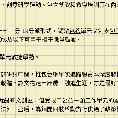
、創意研學運動、包含餐飲和教導培訓等在內的
出七三分”的分派形式，試點
包養
單元文創支
包
0%及以下可用于相干職員鼓勵。
點單元敏捷舉動。
開闢研討中間，推
包養網單次
進館躲資本深度發
載體，讓文物走出庫房、融進生涯，才是最好
就設有文創區，但受限于公益一類工作單元的屬
看法》出臺后，為鋪開四肢舉動實行供給了政策