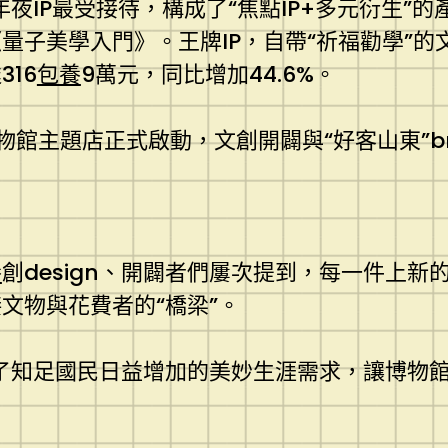
夜IP最受接待，構成了“焦點IP+多元衍生”
量子美學入門》。王牌IP，自帶“祈福勸學”的
316
包養
9萬元，同比增加44.6%。
東博物館主題店正式啟動，文創開闢與“好客山東”
養
創design、開闢者們屢次提到，每一件上
文物與花費者的“橋梁”。
了知足國民日益增加的美妙生涯需求，讓博物