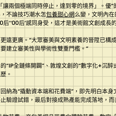
*「讓兩個極端同時停止，達到零的境界」。優
為，不論技巧潮水怎
包養甜心網
么變，文明內在
后’‘00后’感同身受，這才是美術館文創成長
更遠更廣。“大眾審美與文明素養的晉陞已構
要建立審美性與學術性雙重門檻。”
“IP全鏈條開闢”、敦煌文創的“數字化+沉醉
經歷。
回納為“撬動資本端和花費端”，即先明白本身
停止驗證試錯，最后對接成熟產能完成落地，而