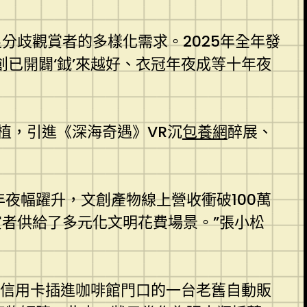
分歧觀賞者的多樣化需求。2025年全年發
已開闢‘鉞’來越好、衣冠年夜成等十年夜
植，引進《深海奇遇》VR沉
包養網
醉展、
年夜幅躍升，文創產物線上營收衝破100萬
者供給了多元化文明花費場景。”張小松
將信用卡插進咖啡館門口的一台老舊自動販