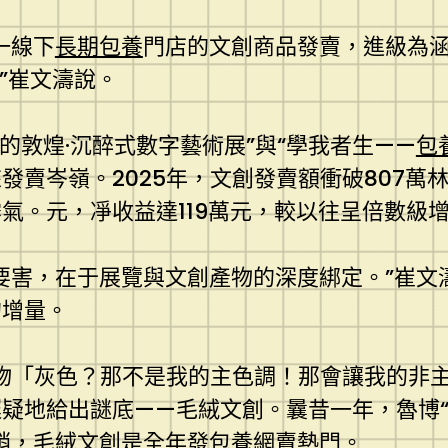
一線下
長期包養
門店的文創商品發賣，進級為涵
”崔文濤說。
動的敦煌·沉醉式數字藝術展”與“學我者生——
包
發賣岑嶺。2025年，文創發賣額衝破807萬
氣。元，凈收益達119萬元，較以往呈倍數級
要害，在于展覽與文創產物的深度綁定。”崔文
的增量。
博物「灰色？那不是我的主色調！那會讓我的非
地給出謎底——毛絨文創。曩昔一年，魯博“‘鉞
銷，毛絨文創是全年發
包養網
賣熱門。