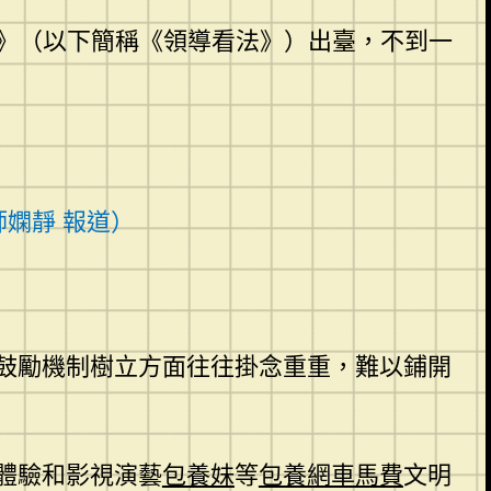
法》（以下簡稱《領導看法》）出臺，不到一
嫻靜 報道）
鼓勵機制樹立方面往往掛念重重，難以鋪開
體驗和影視演藝
包養妹
等
包養網車馬費
文明