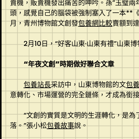
賣機，販賣機發出痛苦的呻吟。孫”玉璧兩年
頭，感覺自己的腦袋被強制塞入了一本**《
月，青州博物館文創發
包養網比較
賣額到達
2月10日，“好客山東·山東有禮”山
“年夜文創”時期做好聯合文章
包養站長
采訪中，山東博物館的文
包
意轉化、市場運營的完全鏈條，才成為銜接
“文創的實質是文明的生涯轉化，是為
落。”張小松
包養故事
說。