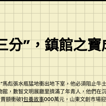
三分”，鎮館之寶
“馬彪張水瓶猛地衝出地下室，他必須阻止牛
物館，數智文明展廳里擠滿了年青人，他們在沉
賣額衝破1
包養故事
000萬元，山東文創市場