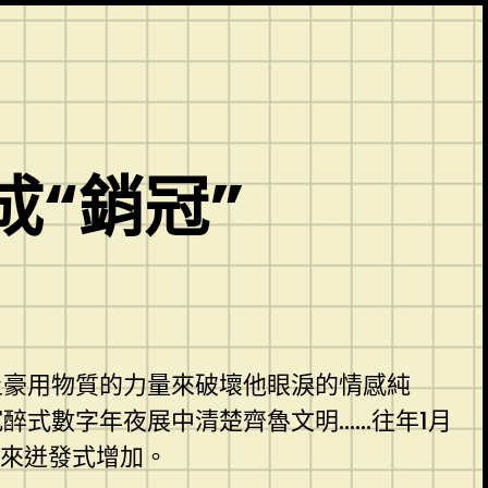
成“銷冠”
土豪用物質的力量來破壞他眼淚的情感純
醉式數字年夜展中清楚齊魯文明……往年1月
迎來迸發式增加。