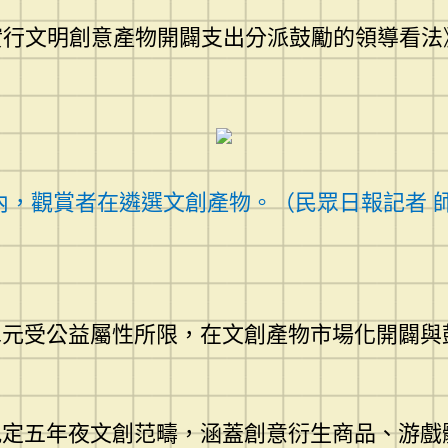
元實行文明創意產物開闢支出分派鼓勵的領導看
內，觀賞者在遴選文創產物。（民眾日報記者 師
單元受公益屬性所限，在文創產物市場化開闢與
規定五年夜文創范疇，涵蓋創意衍生商品、游戲