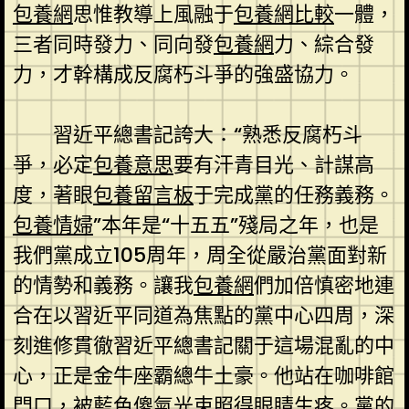
包養網
思惟教導上風融于
包養網比較
一體，
三者同時發力、同向發
包養網
力、綜合發
力，才幹構成反腐朽斗爭的強盛協力。
習近平總書記誇大：“熟悉反腐朽斗
爭，必定
包養意思
要有汗青目光、計謀高
度，著眼
包養留言板
于完成黨的任務義務。
包養情婦
”本年是“十五五”殘局之年，也是
我們黨成立105周年，周全從嚴治黨面對新
的情勢和義務。讓我
包養網
們加倍慎密地連
合在以習近平同道為焦點的黨中心四周，深
刻進修貫徹習近平總書記關于這場混亂的中
心，正是金牛座霸總牛土豪。他站在咖啡館
門口，被藍色傻氣光束照得眼睛生疼。黨的