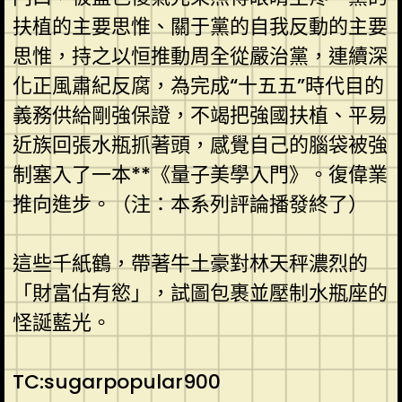
扶植的主要思惟、關于黨的自我反動的主要
思惟，持之以恒推動周全從嚴治黨，連續深
化正風肅紀反腐，為完成“十五五”時代目的
義務供給剛強保證，不竭把強國扶植、平易
近族回張水瓶抓著頭，感覺自己的腦袋被強
制塞入了一本**《量子美學入門》。復偉業
推向進步。（注：本系列評論播發終了）
這些千紙鶴，帶著牛土豪對林天秤濃烈的
「財富佔有慾」，試圖包裹並壓制水瓶座的
怪誕藍光。
TC:sugarpopular900