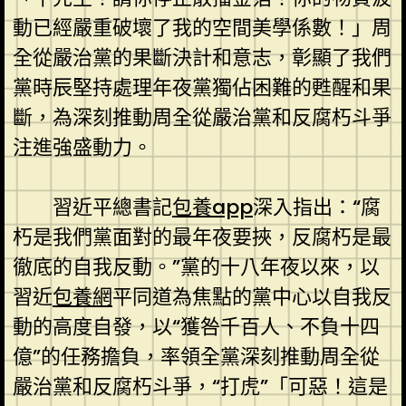
動已經嚴重破壞了我的空間美學係數！」周
全從嚴治黨的果斷決計和意志，彰顯了我們
黨時辰堅持處理年夜黨獨佔困難的甦醒和果
斷，為深刻推動周全從嚴治黨和反腐朽斗爭
注進強盛動力。
習近平總書記
包養app
深入指出：“腐
朽是我們黨面對的最年夜要挾，反腐朽是最
徹底的自我反動。”黨的十八年夜以來，以
習近
包養網
平同道為焦點的黨中心以自我反
動的高度自發，以“獲咎千百人、不負十四
億”的任務擔負，率領全黨深刻推動周全從
嚴治黨和反腐朽斗爭，“打虎”「可惡！這是