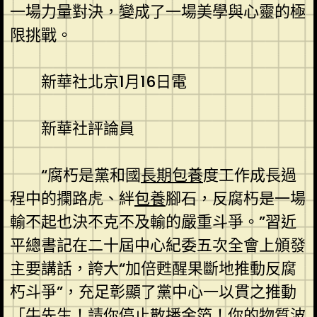
一場力量對決，變成了一場美學與心靈的極
限挑戰。
新華社北京1月16日電
新華社評論員
“腐朽是黨和國
長期包養
度工作成長過
程中的攔路虎、絆
包養
腳石，反腐朽是一場
輸不起也決不克不及輸的嚴重斗爭。”習近
平總書記在二十屆中心紀委五次全會上頒發
主要講話，誇大“加倍甦醒果斷地推動反腐
朽斗爭”，充足彰顯了黨中心一以貫之推動
「牛先生！請你停止散播金箔！你的物質波