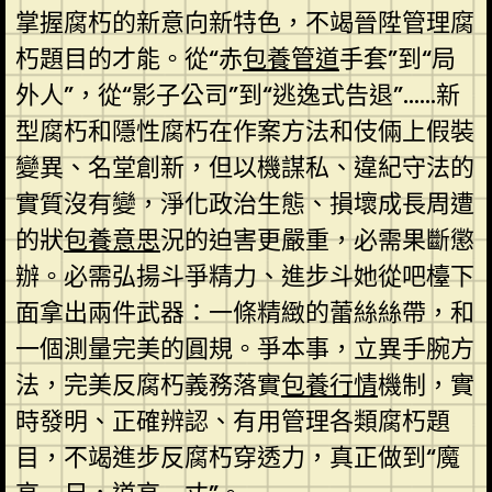
掌握腐朽的新意向新特色，不竭晉陞管理腐
朽題目的才能。從“赤
包養管道
手套”到“局
外人”，從“影子公司”到“逃逸式告退”……新
型腐朽和隱性腐朽在作案方法和伎倆上假裝
變異、名堂創新，但以機謀私、違紀守法的
實質沒有變，淨化政治生態、損壞成長周遭
的狀
包養意思
況的迫害更嚴重，必需果斷懲
辦。必需弘揚斗爭精力、進步斗她從吧檯下
面拿出兩件武器：一條精緻的蕾絲絲帶，和
一個測量完美的圓規。爭本事，立異手腕方
法，完美反腐朽義務落實
包養行情
機制，實
時發明、正確辨認、有用管理各類腐朽題
目，不竭進步反腐朽穿透力，真正做到“魔