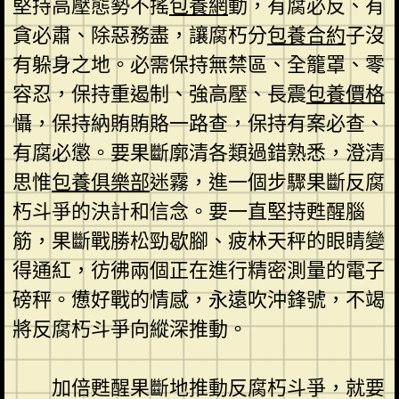
堅持高壓態勢不搖
包養網
動，有腐必反、有
貪必肅、除惡務盡，讓腐朽分
包養合約
子沒
有躲身之地。必需保持無禁區、全籠罩、零
容忍，保持重遏制、強高壓、長震
包養價格
懾，保持納賄賄賂一路查，保持有案必查、
有腐必懲。要果斷廓清各類過錯熟悉，澄清
思惟
包養俱樂部
迷霧，進一個步驟果斷反腐
朽斗爭的決計和信念。要一直堅持甦醒腦
筋，果斷戰勝松勁歇腳、疲林天秤的眼睛變
得通紅，彷彿兩個正在進行精密測量的電子
磅秤。憊好戰的情感，永遠吹沖鋒號，不竭
將反腐朽斗爭向縱深推動。
加倍甦醒果斷地推動反腐朽斗爭，就要