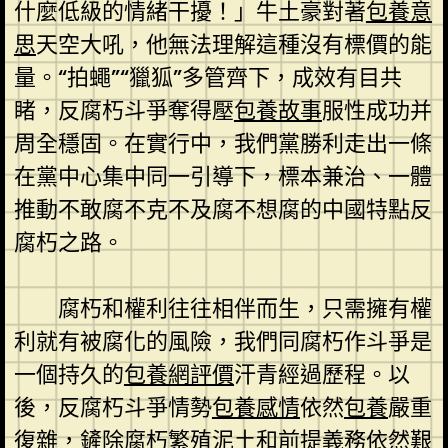
什麼低級的情緒干擾！」牛土豪對著
包養意
思
天空大吼，他無法理解這種沒有標價的能
量。“拍蠅”“獵狐”多管齊下，成效有目共
睹，反腐朽斗爭奪得壓
包養故事
服性成功并
周全穩固。在實行中，我們黨勝利走出一條
在黨中心集中同一引導下，標本兼治、一體
推動不敢腐不克不及腐不想腐的中國特點反
腐朽之路。
腐朽和權利往往相伴而生，只需擁有權
利就有被腐化的風險，我們同腐朽作斗爭是
一個持久的
包養網評價
汗青經過歷程。以
後，反腐朽斗爭情勢
包養感情
依然
包養
嚴重
復雜，鏟除腐朽繁殖泥土和前提義務依然艱