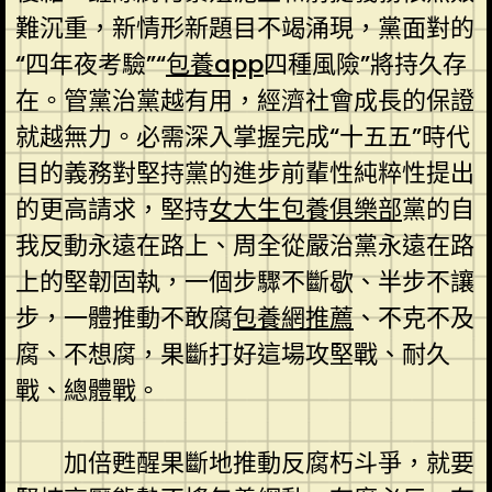
難沉重，新情形新題目不竭涌現，黨面對的
“四年夜考驗”“
包養app
四種風險”將持久存
在。管黨治黨越有用，經濟社會成長的保證
就越無力。必需深入掌握完成“十五五”時代
目的義務對堅持黨的進步前輩性純粹性提出
的更高請求，堅持
女大生包養俱樂部
黨的自
我反動永遠在路上、周全從嚴治黨永遠在路
上的堅韌固執，一個步驟不斷歇、半步不讓
步，一體推動不敢腐
包養網推薦
、不克不及
腐、不想腐，果斷打好這場攻堅戰、耐久
戰、總體戰。
加倍甦醒果斷地推動反腐朽斗爭，就要