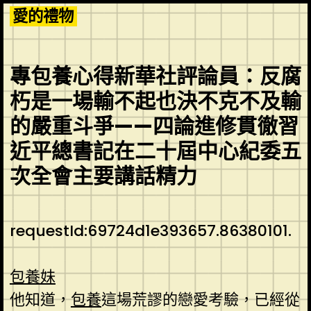
Skip
愛的禮物
to
content
專包養心得新華社評論員：反腐
朽是一場輸不起也決不克不及輸
的嚴重斗爭——四論進修貫徹習
近平總書記在二十屆中心紀委五
次全會主要講話精力
requestId:69724d1e393657.86380101.
包養妹
他知道，
包養
這場荒謬的戀愛考驗，已經從