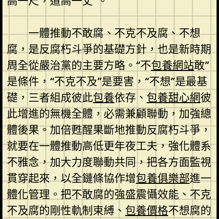
高一尺，道高一丈”。
一體推動不敢腐、不克不及腐、不想
腐，是反腐朽斗爭的基礎方針，也是新時期
周全從嚴治黨的主要方略。“不
包養網站
敢”
是條件，“不克不及”是要害，“不想”是最基
礎，三者組成彼此
包養
依存、
包養甜心網
彼
此增進的無機全體，必需兼顧聯動，加強總
體後果。加倍甦醒果斷地推動反腐朽斗爭，
就要在一體推動高低更年夜工夫，強化體系
不雅念，加大力度聯動共同，把各方面監視
貫穿起來，以全鏈條協作增
包養俱樂部
進一
體化管理。把不敢腐的強盛震懾效能、不克
不及腐的剛性軌制束縛、
包養價格
不想腐的