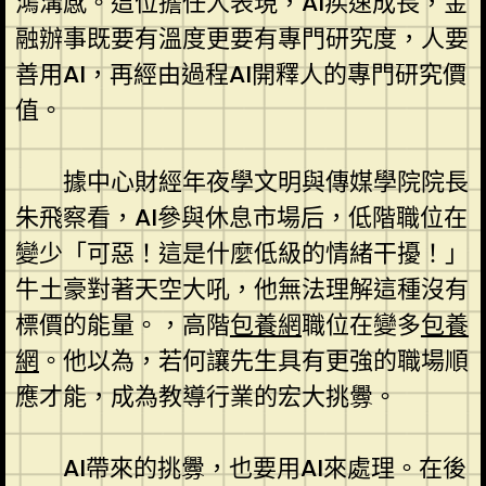
鴻溝感。這位擔任人表現，AI疾速成長，金
融辦事既要有溫度更要有專門研究度，人要
善用AI，再經由過程AI開釋人的專門研究價
值。
據中心財經年夜學文明與傳媒學院院長
朱飛察看，AI參與休息市場后，低階職位在
變少「可惡！這是什麼低級的情緒干擾！」
牛土豪對著天空大吼，他無法理解這種沒有
標價的能量。，高階
包養網
職位在變多
包養
網
。他以為，若何讓先生具有更強的職場順
應才能，成為教導行業的宏大挑釁。
AI帶來的挑釁，也要用AI來處理。在後