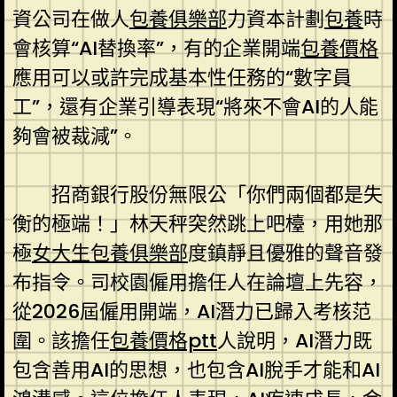
資公司在做人
包養俱樂部
力資本計劃
包養
時
會核算“AI替換率”，有的企業開端
包養價格
應用可以或許完成基本性任務的“數字員
工”，還有企業引導表現“將來不會AI的人能
夠會被裁減”。
招商銀行股份無限公「你們兩個都是失
衡的極端！」林天秤突然跳上吧檯，用她那
極
女大生包養俱樂部
度鎮靜且優雅的聲音發
布指令。司校園僱用擔任人在論壇上先容，
從2026屆僱用開端，AI潛力已歸入考核范
圍。該擔任
包養價格ptt
人說明，AI潛力既
包含善用AI的思想，也包含AI脫手才能和AI