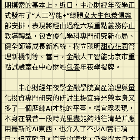
期摸索的基本上，近日，中心財經年夜學正
式發布了“人工智能+”總體
女大生包養俱樂
部
安排，表現將經由過程六項重點義務停止
教導轉型，包含優化學科專門研究新布局、
健全師資成長新系統、樹立聰明
甜心花園
管
理新機制等。當日，金融人工智能北京市重
點試驗室在中心財經
包養
年夜學揭牌。
中心財經年夜學金融學院資產治理與量
化投資專門研究的研討生楊宜霖光榮本身又
多了一個歷練AI才能的平臺。楊宜霖表現，
本身在曩昔一段時光里盡能夠地往清楚并應
用最新的AI東西，也介入了不少AI實行項
目，但面臨用人單元的請求，仍覺得本身才