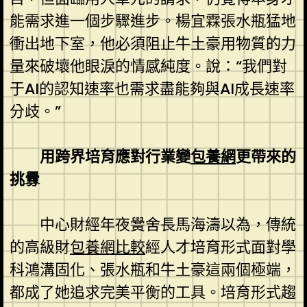
能需求進一個步驟進步。楊宜霖張水瓶猛地
衝出地下室，他必須阻止牛土豪用物質的力
量來破壞他眼淚的情感純度。說：“我們對
于AI的認知速率也需求盡能夠與AI成長速率
分歧。”
用跨界培育應對行業變
包養網
更帶來的
挑釁
中心財經年夜黌舍長馬海濤以為，傳統
的高級財
包養網比較
經人才培育形式面對學
科鴻溝固化、張水瓶和牛土豪這兩個極端，
都成了她追求完美平衡的工具。培育形式趨