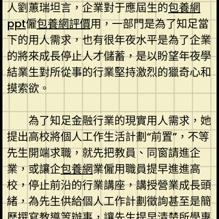
人劉蕙瑞坦言，企業對于應屆生的
包養網
ppt
僱
包養網評價
用，一部門是為了知足當
下的用人需求，也有很年夜水平是為了企業
的將來成長停止人才儲蓄，是以盼望年夜學
結業生對所從事的行業堅持激烈的獵奇心和
摸索欲。
為了知足金融行業的現實用人需求，她
提出高校將個人工作生活計劃“前置”，不等
先生開端求職，就先把教員、同窗請進企
業，或讓企
包養網
業僱用職員提早進進高
校，停止前沿的行業講座，講授營業成長頭
緒，為先生供給個人工作計劃徵詢甚至是簡
歷撰寫教導等辦事，讓先生提早清楚所學專