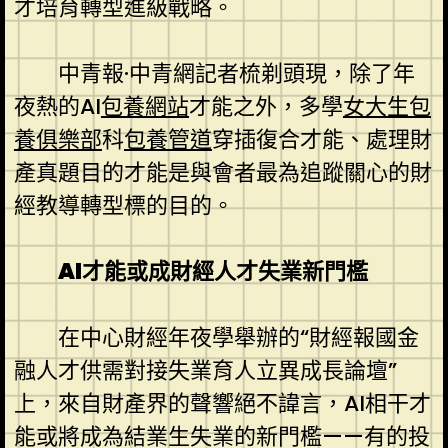
才培育轉型進級戰略。
中青報·中青網記者梳剃頭現，除了年
夜熱的AI
包養網站
才能之外，多學
女大生包
養俱樂部
科
包養管道
穿插復合才能、處理財
產真題目的才能是與會者最為追蹤關心的財
經教導轉型標的目的。
AI才能或成財經人才失業新門檻
在中心財經年夜學舉辦的“財經報國金
融人才供需對接失業育人立異成長論壇”
上，來自財產界的聲響絕不諱言，AI相干才
能或將成為結業生失業的新門檻——有的投