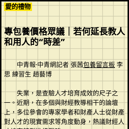
Skip
愛的禮物
to
content
專包養價格眾議｜若何延長教人
和用人的“時差”
中青報·中青網記者 張茜
包養留言板
李
思 練習生 趙藝博
失業，是查驗人才培育成效的尺子之
一。近期，在多個與財經教導相干的論壇
上，多位參會的專家學者和財產人士從財產
對人才的現實需求等角度動身，熱議財經人