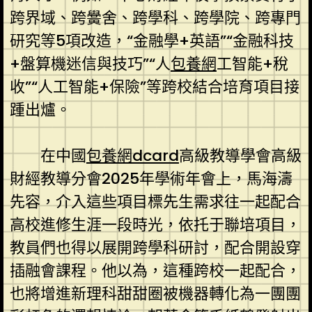
跨界域、跨黌舍、跨學科、跨學院、跨專門
研究等5項改造，“金融學+英語”“金融科技
+盤算機迷信與技巧”“人
包養網
工智能+稅
收”“人工智能+保險”等跨校結合培育項目接
踵出爐。
在中國
包養網dcard
高級教導學會高級
財經教導分會2025年學術年會上，馬海濤
先容，介入這些項目標先生需求往一起配合
高校進修生涯一段時光，依托于聯培項目，
教員們也得以展開跨學科研討，配合開設穿
插融會課程。他以為，這種跨校一起配合，
也將增進新理科甜甜圈被機器轉化為一團團