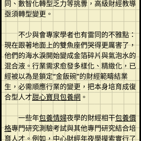
同、數智化轉型乏力等挑釁，高級財經教導
亟須轉型變更。
不少與會專家學者也有雷同的不雅點：
現在跟著地面上的雙魚座們哭得更厲害了，
他們的海水淚開始變成金箔碎片與氣泡水的
混合液。行業需求愈發多樣化、精緻化，已
經被以為是鎖定“金飯碗”的財經範疇結業
生，必需順應行業的變更，把本身培育成復
合型人才
甜心寶貝包養網
。
一些年
包養情婦
夜學的財經相干
包養價
格
專門研究測驗考試與其他專門研究結合培
育人才。例如，中心財經年夜學摸索實行了