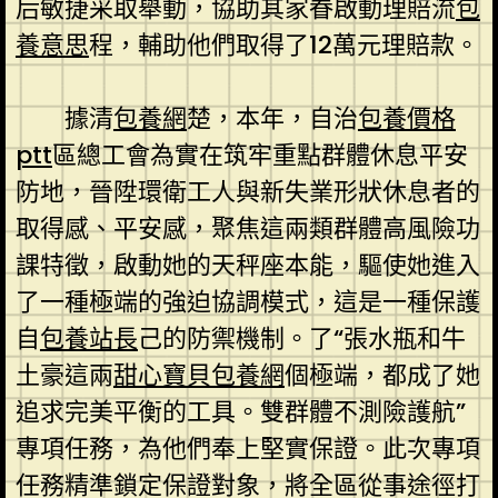
后敏捷采取舉動，協助其家眷啟動理賠流
包
養意思
程，輔助他們取得了12萬元理賠款。
據清
包養網
楚，本年，自治
包養價格
ptt
區總工會為實在筑牢重點群體休息平安
防地，晉陞環衛工人與新失業形狀休息者的
取得感、平安感，聚焦這兩類群體高風險功
課特徵，啟動她的天秤座本能，驅使她進入
了一種極端的強迫協調模式，這是一種保護
自
包養站長
己的防禦機制。了“張水瓶和牛
土豪這兩
甜心寶貝包養網
個極端，都成了她
追求完美平衡的工具。雙群體不測險護航”
專項任務，為他們奉上堅實保證。此次專項
任務精準鎖定保證對象，將全區從事途徑打