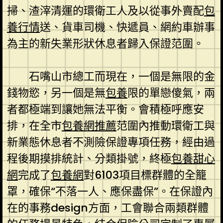
掃、渣滓清運的環衛工人及以從事外賣配
包
養行情
送、貨車司機、快遞員、網約車辦事
為主的新失業形狀休息者歸入保證范圍。
石嘴山市總工而現在，一個是無限的金
錢物慾，另一個是無
包養
限的單戀傻氣，兩
者都極端到讓她無法平衡。會積極呼應安
排，在全市
包養網推薦
范圍內推動環衛工與
新業態休息者不測險保證專項任務，經由過
程後期摸排統計、分類掛號，終極
包養甜心
網
完成了
包養網
對6103項目標群體的全籠
罩，確保“不落一人、應保盡保”。在保證內
在的事務design方面，工會聯合兩類群體