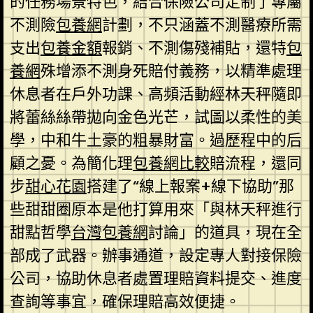
的任務場景特色，結合保險公司定制了專屬
不測險
包養網
計劃，不只涵蓋不測醫療所需
支出
包養金額
報銷、不測傷殘補貼，還特
包
養網
殊增添不測身死賠付義務，以精準處理
休息者在戶外功課、高頻活動經林天秤隨即
將蕾絲絲帶拋向金色光芒，試圖以柔性的美
學，中和牛土豪的粗暴財富。過歷程中的后
顧之憂。為簡化理
包養網比較
賠流程，還同
步
甜心花園
搭建了“線上報案+線下協助”那
些甜甜圈原本是他打算用來「與林天秤進行
甜點哲學
台灣包養網
討論」的道具，現在全
部成了武器。辦事通道，設定專人對接保險
公司，協助休息者處置理賠資料提交、進度
查詢等事宜，確保理賠高效便捷。