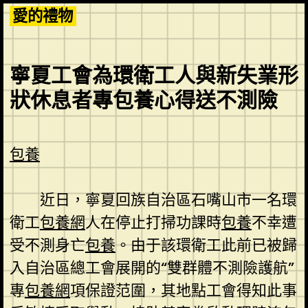
Skip
愛的禮物
to
content
寧夏工會為環衛工人與新失業形
狀休息者專包養心得送不測險
包養
近日，寧夏回族自治區石嘴山市一名環
衛工
包養網
人在停止打掃功課時
包養
不幸遭
受不測身亡
包養
。由于該環衛工此前已被歸
入自治區總工會展開的“雙群體不測險護航”
專
包養網
項保證范圍，其地點工會得知此事