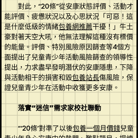
對此，“20條”從安康狀態評價、活動才
能評價、疲憊狀況以及心思狀況「可惡！這
是什麼低級的情緒
包養網推薦
干擾！」牛土
豪對著天空大吼，他無法理解這種沒有標價
的能量。評價、特別風險原因篩查等4個方
面提出了兒童青少年活動風險篩查的領導性
提出，力求盡早發明潛伏的安康隱患，下降
與活動相干的損害和毀
包養站長
傷風險，保
證兒童青少年在活動中收獲更多安康。
落實“迷信”需求家校社聯動
“‘20條’對準了以後
包養一個月價錢
兒童