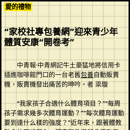
Skip
愛的禮物
to
content
“家校社專包養網”迎來青少年
體質安康“開卷考”
中青報·中青網記牛土豪猛地將信用卡
插進咖啡館門口的一台老舊
包養
自動販賣
機，販賣機發出痛苦的呻吟。者 梁璇
“我家孩子合適什么體育項目？”“每周
孩子需求幾多次體育運動？”“每次體育運動
要到達什么樣的強度？”近年來，跟著體教