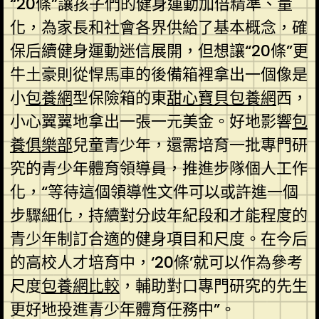
“20條”讓孩子們的健身運動加倍精準、量
化，為家長和社會各界供給了基本概念，確
保后續健身運動迷信展開，但想讓“20條”更
牛土豪則從悍馬車的後備箱裡拿出一個像是
小
包養網
型保險箱的東
甜心寶貝包養網
西，
小心翼翼地拿出一張一元美金。好地影響
包
養俱樂部
兒童青少年，還需培育一批專門研
究的青少年體育領導員，推進步隊個人工作
化，“等待這個領導性文件可以或許進一個
步驟細化，持續對分歧年紀段和才能程度的
青少年制訂合適的健身項目和尺度。在今后
的高校人才培育中，‘20條’就可以作為參考
尺度
包養網比較
，輔助對口專門研究的先生
更好地投進青少年體育任務中”。