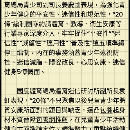
育總局青少司副司長姜慶國表現，為強化青
少年健身的平安性、迷信性和規范性，“20
條”編制團隊約請體育、教導、衛生安康等
行業專家深度介入，牢牢捉住“平安性”“迷
信性”“威望性”“適用性”“普及性”這五項準繩
停止編制，內在的事務涵蓋青少年遠視防
控、迷信減脂、體姿改良、心思安康、迷信
健身5慷慨面。
國度體育總局體育迷信研討所副所長袁
虹表現，“20條”不只聚焦以後兒童青少年體
質安康所面對的題目與缺乏，還凸
包養
起身
材本質晉陞
包養網推薦
，在兒童青少年活動
健身方面準確定位、精準發力，重點繚繞健