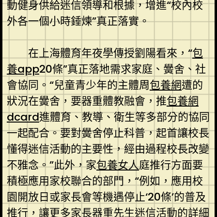
動健身供給迷信領導和根據，增進“校內校
外各一個小時錘煉”真正落實。
在上海體育年夜學傳授劉陽看來，“
包
養app
20條”真正落地需求家庭、黌舍、社
會協同。“兒童青少年的主體周
包養網
遭的
狀況在黌舍，要器重體教融會，推
包養網
dcard
進體育、教導、衛生等多部分的協同
一起配合。要對黌舍停止科普，起首讓校長
懂得迷信活動的主要性，經由過程校長改變
不雅念。”此外，家
包養女人
庭推行方面要
積極應用家校聯合的部門，“例如，應用校
園開放日或家長會等機遇停止‘20條’的普及
推行，讓更多家長器重先生迷信活動的詳細