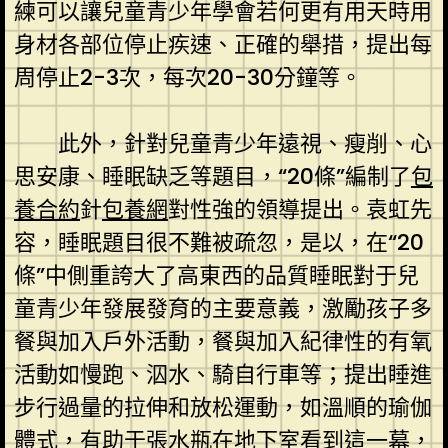
練可以讓兒童青少年學會若何更有用天時用
身材各部位停止疾速、正確的舉措，提出每
周停止2-3次，每次20-30分鐘等。
此外，針對兒童青少年遠視、瘦削、心
思安康、睡眠缺乏等題目，“20條”編制了
包
養合約
針
包養網
對性強的領導提出。袁虹先
容，睡眠題目很不難被疏忽，是以，在“20
條”中側重誇大了高東西的品質睡眠對于兒
童青少年發展發育的主要意義，激勵孩子多
餐與加入戶外活動，餐與加入紀律性的有氧
活動如慢跑、泅水、騎自行車等；提出睡進
步行過量的拉伸和放松運動，如溫順的瑜伽
體式，有助于張水瓶在地下室看到這一幕，