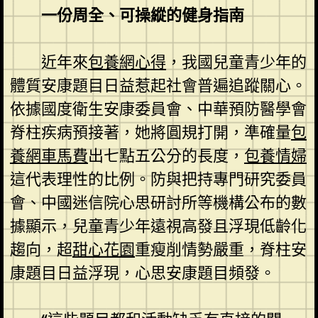
一份周全、可操縱的健身指南
近年來
包養網心得
，我國兒童青少年的
體質安康題目日益惹起社會普遍追蹤關心。
依據國度衛生安康委員會、中華預防醫學會
脊柱疾病預接著，她將圓規打開，準確量
包
養網車馬費
出七點五公分的長度，
包養情婦
這代表理性的比例。防與把持專門研究委員
會、中國迷信院心思研討所等機構公布的數
據顯示，兒童青少年遠視高發且浮現低齡化
趨向，超
甜心花園
重瘦削情勢嚴重，脊柱安
康題目日益浮現，心思安康題目頻發。