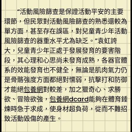
“活動風險篩查是保證活動平安的主要
環節，但民眾對活動風險篩查的熟悉還較為
單方面，甚至存在誤區，對兒童青少年活動
風險篩查的器重水平尤為缺乏。”袁虹誇
大，兒童青少年正處于發展發育的要害階
段，其心理和心思尚未發育成熟，各器官體
系的效能發育也不健全，無論是肌肉氣力仍
是骨骼強度方面都絕對懦弱，抗擊打和防御
才能絕
包養網
對較差，加之獵奇心、求勝
欲、冒險欲強，
包養網dcard
能夠在體育錘
煉時急于求成，使身材超負荷，從而不難招
致活動毀傷的產生。