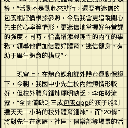
導，“活動不是動起來就行，還要有迷信的
包養網評價
根據參照，今后我會更追蹤關心
先生的心率等情形，更迷信地掌握好每堂課
的強度，同時，恰當增添興趣性的內在的事
務，領導他們加倍愛好體育，迷信健身，有
助于畢生體育的構成”。
現實上，在體育課和課外體育運動保證
下，今朝，我國中小先生校內錘煉情形較
好，但校外體育錘煉顯明缺乏，李佑發流
露，“全國僅缺乏三成
包養app
的孩子能到
達天天一小時的校外體育錘煉”。而“20條”
將對先生在家庭、社區、俱樂部等場景的活