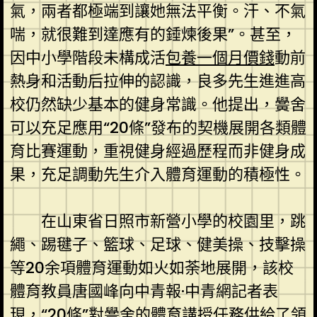
氣，兩者都極端到讓她無法平衡。汗、不氣
喘，就很難到達應有的錘煉後果”。甚至，
因中小學階段未構成活
包養一個月價錢
動前
熱身和活動后拉伸的認識，良多先生進進高
校仍然缺少基本的健身常識。他提出，黌舍
可以充足應用“20條”發布的契機展開各類體
育比賽運動，重視健身經過歷程而非健身成
果，充足調動先生介入體育運動的積極性。
在山東省日照市新營小學的校園里，跳
繩、踢毽子、籃球、足球、健美操、技擊操
等20余項體育運動如火如荼地展開，該校
體育教員唐國峰向中青報·中青網記者表
現，“20條”對黌舍的體育講授任務供給了領