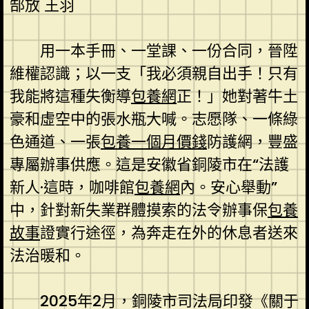
郜放 王羽
用一本手冊、一堂課、一份合同，晉陞
維權認識；以一支「我必須親自出手！只有
我能將這種失衡導
包養網
正！」她對著牛土
豪和虛空中的張水瓶大喊。志愿隊、一條綠
色通道、一張
包養一個月價錢
防護網，豐盛
專屬辦事供應。這是安徽省銅陵市在“法護
新人·這時，咖啡館
包養網
內。安心舉動”
中，針對新失業群體摸索的法令辦事保
包養
故事
證實行途徑，為奔走在外的休息者送來
法治暖和。
2025年2月，銅陵市司法局印發《關于