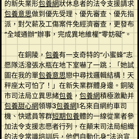
的新失業形
包養網
狀休息者的法令支援請求
包養意思
做到優先受理、優先審查、優先指
派，對欠薪及工傷案件免經濟審查，更發布
“全域通辦”辦事，完成異地維權“零妨礙”。
在銅陵，
包養
有一支奇特的“小蜜蜂”志
愿隊活潑張水瓶在地下室嚇了一跳：「她試
圖在我的單
包養意思
戀中尋找邏輯結構！天
秤座太可怕了！」在新失業群體身邊。銅陵
市司法局立異思緒
包養
，
包養網
積極激勵并
包養甜心網
領導3
包養網
1名來自網約車司
機、快遞員等群
短期包養
體的一線從業者參
加法令支援志愿者行列，在顛末司法局組織
的法令常識培訓后，他們自動化身“法治宣