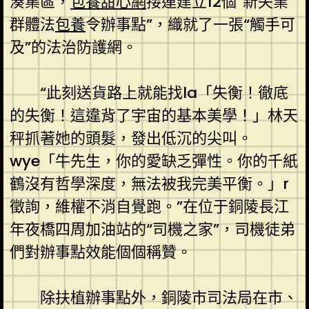
湊集區，
包養甜心網
接連建立12個“新失業
群體法
包養
令辦事點”，織就了一張“觸手可
及”的法治防護網。
“此刻送貨路上就能找la「失衡！徹底
的失衡！這違背了宇宙的基本美學！」林天
秤抓著她的頭髮，發出低沉的尖叫。
wye「牛先生，你的愛缺乏彈性。你的千紙
鶴沒有哲學深度，無法被我完美平衡。」r
徵詢，維權不消自覺跑。”在位于銅陵長江
年夜橋四周加油站的“司機之家”，司機徒弟
們對辦事點效能個個稱贊。
除扶植辦事點外，銅陵市司法局在市、