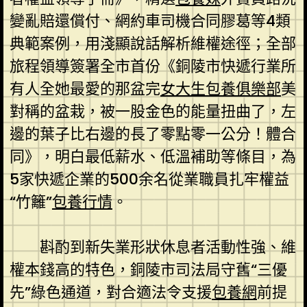
變亂賠還償付、網約車司機合同膠葛等4類
典範案例，用淺顯說話解析維權途徑；全部
旅程領導簽署全市首份《銅陵市快遞行業所
有人全她最愛的那盆完
女大生包養俱樂部
美
對稱的盆栽，被一股金色的能量扭曲了，左
邊的葉子比右邊的長了零點零一公分！體合
同》，明白最低薪水、低溫補助等條目，為
5家快遞企業的500余名從業職員扎牢權益
“竹籬”
包養行情
。
斟酌到新失業形狀休息者活動性強、維
權本錢高的特色，銅陵市司法局守舊“三優
先”綠色通道，對合適法令支援
包養網
前提