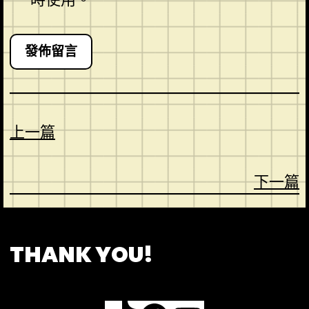
上一篇
下一篇
CONTACT
ABOUT US
SHOP
THANK YOU!