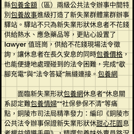
縣
包養金額
（區）兩級公共法令辦事中間特
別
包養故事
進級打造了新失業群體黨群辦事
驛站。驛站不只為新失業形狀休息者不花錢
供給熱水、應急藥品等，更貼心設置了
lawyer 值班崗，供給不花錢現場法令徵
詢，讓休息者在長久安息的同時
包養價格
，
也能便捷地處理碰到的法令困難，完成“歇
腳充電”與“法令答疑”無縫連接。
包養網
面臨新失業形狀
包養網
休息者“休息關
系認定難
包養情婦
”“社保參保不清”等痛
點，銅陵市司法局精準發力：編印《銅陵市
公共法令辦事保證新失業形狀休
甜心花園
息
者權益領導手冊》，精選
包養妹
外賣員路況