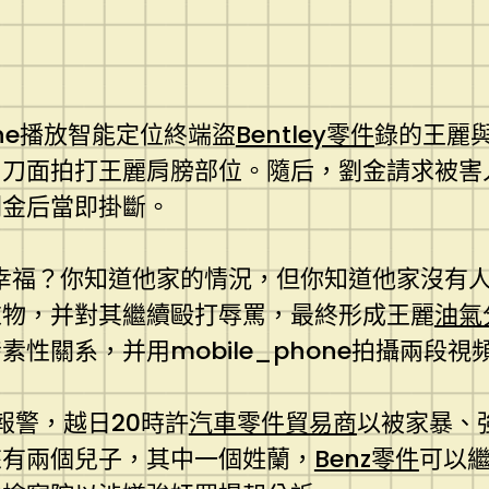
one播放智能定位終端盜
Bentley零件
錄的王麗
用刀面拍打王麗肩膀部位。隨后，劉金請求被害
劉金后當即掛斷。
幸福？你知道他家的情況，但你知道他家沒有
衣物，并對其繼續毆打辱罵，最終形成王麗
油氣
性關系，并用mobile_phone拍攝兩段視
報警，越日20時許
汽車零件貿易商
以被家暴、
來有兩個兒子，其中一個姓蘭，
Benz零件
可以