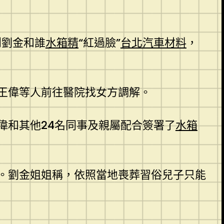
到劉金和誰
水箱精
“紅過臉”
台北汽車材料
，
王偉等人前往醫院找女方調解。
偉和其他24名同事及親屬配合簽署了
水箱
。劉金姐姐稱，依照當地喪葬習俗兒子只能