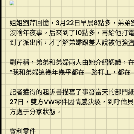
姐姐劉芹回憶，3月22日早晨8點多，弟
沒啥年夜事。后來到了10點多，再給他打
到了派出所，才了解弟婦跟差人說被他強
劉芹稱，弟弟和弟婦兩人由她介紹認識，在2
“我和弟婦這幾年幾乎都在一路打工，都在
記者獲得的起訴書描寫了事發當天的部門
27日，雙方
VW零件
因情感決裂，到呼倫貝
方處于分家狀態。
賓利零件