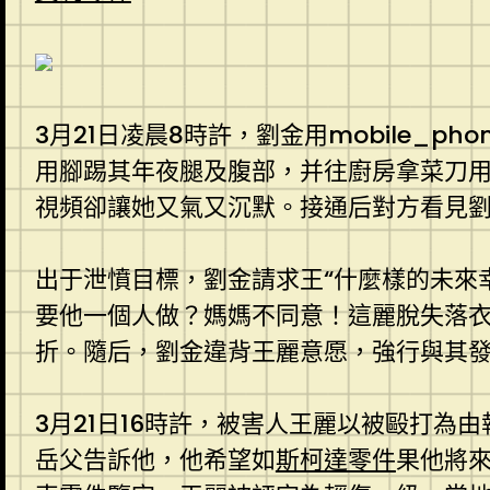
3月21日凌晨8時許，劉金用mobile_ph
用腳踢其年夜腿及腹部，并往廚房拿菜刀
視頻卻讓她又氣又沉默。接通后對方看見
出于泄憤目標，劉金請求王“什麼樣的未來
要他一個人做？媽媽不同意！這麗脫失落
折。隨后，劉金違背王麗意愿，強行與其發素
3月21日16時許，被害人王麗以被毆打為由
岳父告訴他，他希望如
斯柯達零件
果他將