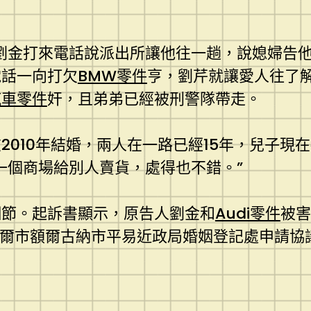
弟劉金打來電話說派出所讓他往一趟，說媳婦告
電話一向打欠
BMW零件
亨，劉芹就讓愛人往了解
汽車零件
奸，且弟弟已經被刑警隊帶走。
010年結婚，兩人在一路已經15年，兒子現在
一個商場給別人賣貨，處得也不錯。”
細節。起訴書顯示，原告人劉金和
Audi零件
被害
爾市額爾古納市平易近政局婚姻登記處申請協