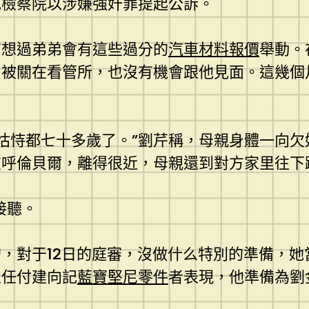
地檢察院以涉嫌強奸罪提起公訴。
有想過弟弟會有這些過分的
汽車材料報價
舉動。
向被關在看管所，也沒有機會跟他見面。這幾個
怙恃都七十多歲了。”劉芹稱，母親身體一向欠
在呼倫貝爾，離得很近，母親還到對方家里往下
接聽。
，對于12日的庭審，沒做什么特別的準備，她
主任付建向記
藍寶堅尼零件
者表現，他準備為劉