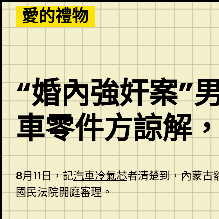
Skip
愛的禮物
to
content
“婚內強奸案”
車零件方諒解
8月11日，記
汽車冷氣芯
者清楚到，內蒙古額
國民法院開庭審理。