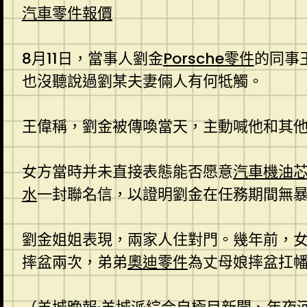
汽車零件報價
8月11日，當事人劉金
Porsche零件
的同事
也沒聽說過劉某夫妻倆人有何牴觸。
王偉稱，劉金被傳喚當天，主動喊他和其
女方當時并未直接表態能否愿意
汽車機油
水
一封聯名信，以證明劉金在任務期間無
劉金姐姐表現，兩家人住對門。幾年前，
摔盆兩次，弟弟
奧迪零件
為丈母娘摔盆扛