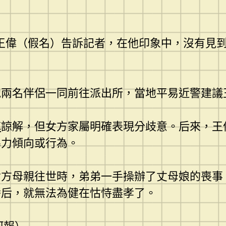
王偉（假名）告訴記者，在他印象中，沒有見
他兩名伴侶一同前往派出所，當地平易近警建議
芯
諒解，但女方家屬明確表現分歧意。后來，王
暴力傾向或行為。
女方母親往世時，弟弟一手操辦了丈母娘的喪事
幡后，就無法為健在怙恃盡孝了。