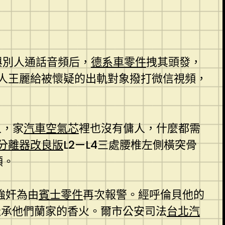
與別人通話音頻后，
德系車零件
拽其頭發，
人王麗給被懷疑的出軌對象撥打微信視頻，
人，家
汽車空氣芯
裡也沒有傭人，什麼都需
分離器改良版
L2—L4三處腰椎左側橫突骨
頻。
強奸為由
賓士零件
再次報警。經呼倫貝他的
繼承他們蘭家的香火。爾市公安司法
台北汽