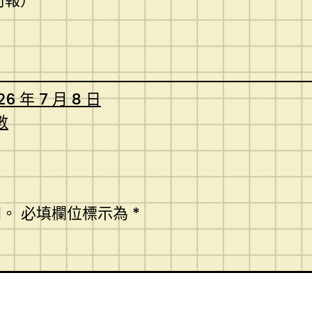
河報）
26 年 7 月 8 日
數
開。
必填欄位標示為
*