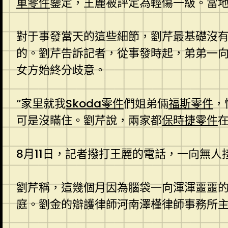
車零件
鑒定，王麗被評定為輕傷一級。當
對于事發當天的這些細節，劉芹最基礎沒
的。劉芹告訴記者，從事發時起，弟弟一
女方始終分歧意。
“家里就我
Skoda零件
們姐弟倆
福斯零件
，
可是沒瞞住。劉芹說，兩家都
保時捷零件
8月11日，記者撥打王麗的電話，一向無人
劉芹稱，這幾個月因為腦袋一向渾渾噩噩的
庭。劉金的辯護律師河南澤槿律師事務所