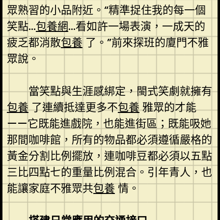
眾熟習的小品附近。“精準捉住我的每一個
笑點…
包養網
…看如許一場表演，一成天的
疲乏都消散
包養
了。”前來探班的廈門不雅
眾說。
當笑點與生涯感綁定，閩式笑劇就擁有
包養
了連續抵達更多不
包養
雅眾的才能
——它既能進戲院，也能進街區；既能吸她
那間咖啡館，所有的物品都必須遵循嚴格的
黃金分割比例擺放，連咖啡豆都必須以五點
三比四點七的重量比例混合。引年青人，也
能讓家庭不雅眾共
包養
情。