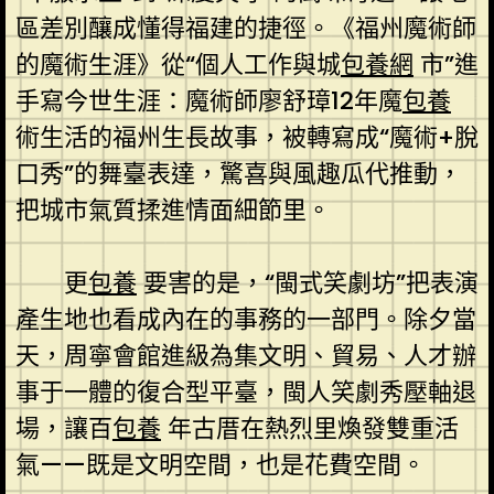
區差別釀成懂得福建的捷徑。《福州魔術師
的魔術生涯》從“個人工作與城
包養網
市”進
手寫今世生涯：魔術師廖舒璋12年魔
包養
術生活的福州生長故事，被轉寫成“魔術+脫
口秀”的舞臺表達，驚喜與風趣瓜代推動，
把城市氣質揉進情面細節里。
更
包養
要害的是，“閩式笑劇坊”把表演
產生地也看成內在的事務的一部門。除夕當
天，周寧會館進級為集文明、貿易、人才辦
事于一體的復合型平臺，閩人笑劇秀壓軸退
場，讓百
包養
年古厝在熱烈里煥發雙重活
氣——既是文明空間，也是花費空間。