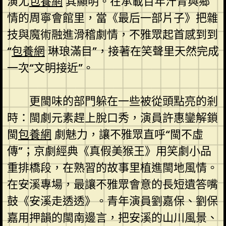
演尤
包養網
其顯明。在承載百年汗青與鄉
情的周寧會館里，當《最后一部片子》把雜
技與魔術融進滑稽劇情，不雅眾起首感到到
“
包養網
琳琅滿目”，接著在笑聲里天然完成
一次“文明接近”。
更閩味的部門躲在一些被從頭點亮的剎
時：閩劇元素趕上脫口秀，演員許惠鑾解鎖
閩
包養網
劇魅力，讓不雅眾直呼“閩不虛
傳”；京劇經典《真假美猴王》用笑劇小品
重排橋段，在熟習的故事里植進閩地風情。
在安溪專場，最讓不雅眾會意的長短遺答嘴
鼓《安溪走透透》。青年演員劉嘉保、劉保
嘉用押韻的閩南邊言，把安溪的山川風景、