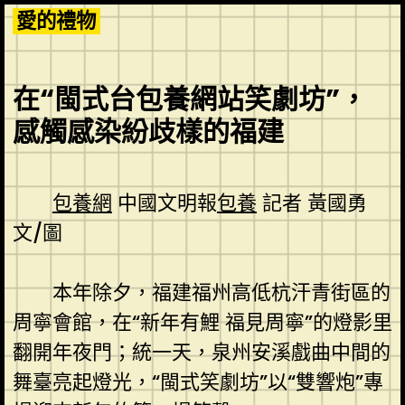
Skip
愛的禮物
to
content
在“閩式台包養網站笑劇坊”，
感觸感染紛歧樣的福建
包養網
中國文明報
包養
記者 黃國勇
文/圖
本年除夕，福建福州高低杭汗青街區的
周寧會館，在“新年有鯉 福見周寧”的燈影里
翻開年夜門；統一天，泉州安溪戲曲中間的
舞臺亮起燈光，“閩式笑劇坊”以“雙響炮”專