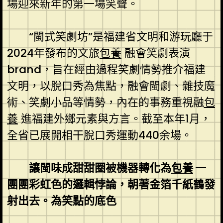
場迎來新年的第一場笑聲。
“閩式笑劇坊”是福建省文明和游玩廳于
2024年發布的文旅
包養
融會笑劇表演
brand，旨在經由過程笑劇情勢推介福建
文明，以脫口秀為焦點，融會閩劇、雜技魔
術、笑劇小品等情勢，內在的事務重視融
包
養
進福建外鄉元素與方言。截至本年1月，
全省已展開相干脫口秀運動440余場。
讓閩味成甜甜圈被機器轉化為
包養
一
團團彩虹色的邏輯悖論，朝著金箔千紙鶴發
射出去。為笑點的底色