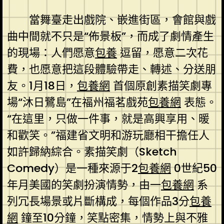
當舞臺走出戲院、嵌進街區，會館與戲
曲中間就不只是“佈景板”，而成了劇情產生
的現場：人們愿意
包養
逗留，愿意二次花
費，也愿意把這段體驗帶走、轉述、分送朋
友。1月18日，
包養網
首個原創素描笑劇專
場“沐日鷺島”在福州福茗戲苑
包養網
表態。
“在這里，只做一件事，就是高興享用、暖
和歡笑。”福建省文明和游玩廳相干擔任人
如許歸納綜合。素描笑劇（Sketch
Comedy）是一種來源于2
包養網
0世紀50
年月美國的笑劇扮演情勢，由一
包養網
系
列冗長場景或片斷構成，每個作品3分
包養
網
鐘至10分鐘，笑點密集，情勢上與不雅