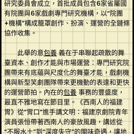
研究委員會成立，首批成員包含6家省屬國
有院團與6家戲劇專門研究機構，以“院團
+機構”構成籠罩創作、扮演、運營的全鏈條
協作收集。
此舉的意
包養
義在于串聯起疏散的舞
臺資本、創作才能與市場運營：專門研究院
團帶來有底蘊與尺度化的舞臺才能，戲劇機
構與新型笑劇團隊帶來更機動的表達和更快
的運營節拍。內在的
包養
事務的豐盛度，
最直不雅地寫在節目里。《西南人的福建
胃》從“胃口”進手講文明：福建京劇院青年
演員張恒帶著西南人的豪放風趣，講述從
“不服水土”到“深度失守”的閩味奇遇，讓地