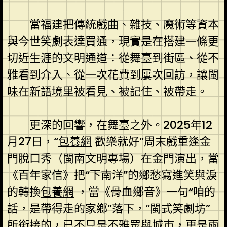
當福建把傳統戲曲、雜技、魔術等資本
與今世笑劇表達買通，現實是在搭建一條更
切近生涯的文明通道：從舞臺到街區、從不
雅看到介入、從一次花費到屢次回訪，讓閩
味在新語境里被看見、被記住、被帶走。
更深的回響，在舞臺之外。2025年12
月27日，“
包養網
歡樂就好”周末戲重逢金
門脫口秀（閩南文明專場）在金門演出，當
《百年家信》把“下南洋”的鄉愁寫進笑與淚
的轉換
包養網
，當《骨血鄉音》一句“咱的
話，是帶得走的家鄉”落下，“閩式笑劇坊”
所銜接的，已不只是不雅眾與城市，更是兩