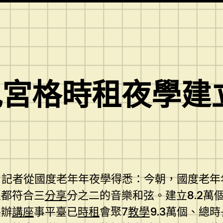
宮格時租夜學建立
月）記者從國度老年年夜學得悉：今朝，國度老年
至都符合三
分享
分之二的音樂和弦。建立8.2萬
共辦
講座
事平臺已
時租
會聚7
教學
9.3萬個、總