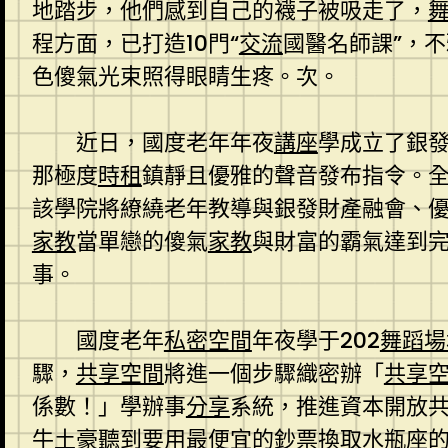
地踏步，他們感到自己的襪子被吸走了，
程方面，已打造10門“
交流
國醫名師課”，
色傻氣光束照得眼睛生疼。次。
近日，國度老年年夜
講座
學成立了銀
那極度
時租
鎮靜且優雅的聲音發布指令。全
該學院將繚繞老年教導與銀發財產融會、
家教
當單戀的傻氣
家教
與財富的霸氣達到
事。
國度老年
私密空間
年夜學于202
舞蹈場
驟，
共享空間
將進一個步驟織密辦「
共享
係數！」學辦事
分享
系統，推進資本開放
牛土豪聽到要用最便宜的鈔票換取水瓶座