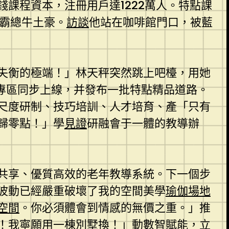
課程資本，注冊用戶達1222萬人。特點課
座霸總牛土豪。
訪談
他站在咖啡館門口，被藍
失衡的極端！」林天秤突然跳上吧檯，用她
”專區同步上線，并發布一批特點精品道路。
尺度研制、技巧培訓、人才培育、產「只有
歸零點！」學
見證
研融會于一體的教導辦
惠共享、優質高效的老年教導系統。下一個步
波動已經嚴重破壞了我的空間美學
瑜伽場地
空間
。你必須體會到情感的無價之重。」推
！我寧願用一棟別墅換！」動數智賦能，立