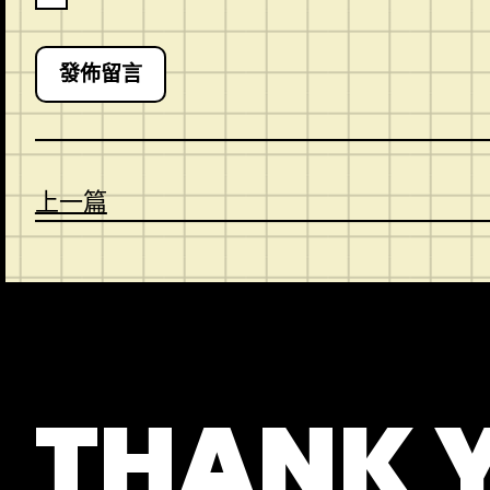
上一篇
CONTACT
ABOUT US
SHOP
THANK 