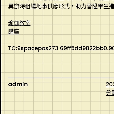
異辦
時租場地
事供應形式，助力晉陞畢生
瑜伽教室
講座
TC:9spacepos273 69ff5dd9822bb0.9
admin
20
分