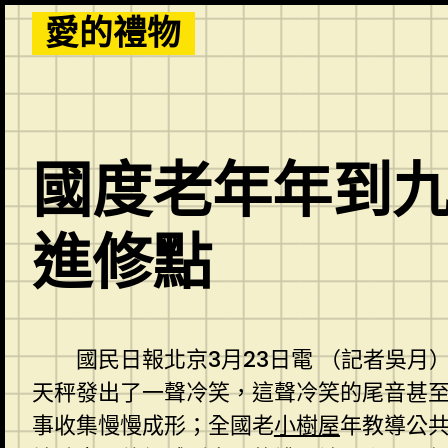
Skip
愛的禮物
to
content
國度老年年到九
進修點
國民日報北京3月23日電 （記者吳
天秤發出了一聲冷笑，這聲冷笑的尾音甚
事收集慢慢成形；全國老
小樹屋
年教導公