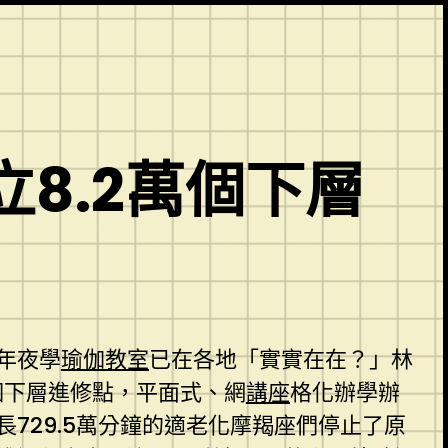
8.2萬個下層
年夜學
瑜伽教室
已在各地「實實在在？」林
個下層進修點，平面式、網
講座
格化辦學辦
時長729.5萬分鐘的適老化摩羯座們停止了原