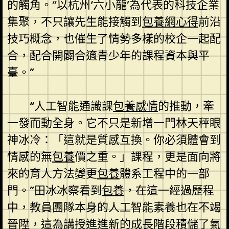
的觸角。“以杭州‘六小龍’為代表的科技企業
集聚，不只讓先生能接觸到
包養網心得
前沿
技巧概念，也催生了情勢多樣的校企一起配
合，配合開闢合適青少年的課程資本與平
臺。”
“人工智能通識課
包養感情
的推動，牽
一發而動全身。它不只是新增一門林天秤眼
神冰冷：「這就是質感互換。你必須體會到
情感的無
包養
價之重。」課程，更是面向將
來的育人方法變更
包養
體系工程中的一部
門。”田冰冰察看到
包養
，在這一經過歷程
中，教員團隊本身的人工智能素養也在不竭
晉陞，這為講授進進新的成長階段積儲了氣