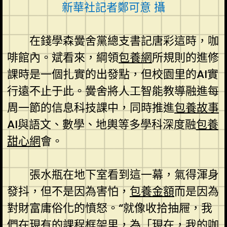
新華社記者鄭可意 攝
在錢學森黌舍黨總支書記唐彩這時，咖
啡館內。斌看來，綱領
包養網
所規則的進修
課時是一個扎實的出發點，但校園里的AI實
行遠不止于此。黌舍將人工智能教導融進每
周一節的信息科技課中，同時推進
包養故事
AI與語文、數學、地輿等多學科深度融
包養
甜心網
會。
張水瓶在地下室看到這一幕，氣得渾身
發抖，但不是因為害怕，
包養金額
而是因為
對財富庸俗化的憤怒。“就像收拾抽屜，我
們在現有的課程框架里，為「現在，我的咖