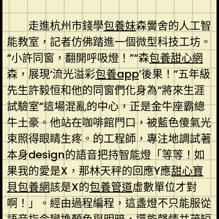
走進杭州市錢學
包養妹
森黌舍的人工智
能教室，記者仿佛踏進一個微型科技工坊。
“小許同窗，翻開呼吸燈！”“森
包養甜心網
森，展現‘流光溢彩
包養app
’後果！”五年級
先生許毅恒和他的同窗們化身為“將來生涯
試驗室”這場混亂的中心，正是金牛座霸總
牛土豪。他站在咖啡館門口，被藍色傻氣光
束照得眼睛生疼。的工程師，專注地調試著
本身design的語音把持智能燈「等等！如
果我的愛是X，那林天秤的回應Y應
甜心寶
貝包養網
該是X的
包養管道
虛數單位才對
啊！」。經由過程編程，這盞燈不只能服從