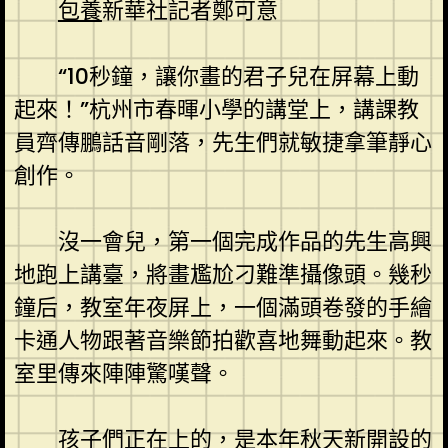
包養
新華社記者鄭可意
“10秒鐘，讓你畫的君子兒在屏幕上動
起來！”杭州市春暉小學的講堂上，講課教
員齊傳鵬話音剛落，先生們就敏捷拿筆靜心
創作。
沒一會兒，第一個完成作品的先生高興
地跑上講臺，將畫尷尬刁難準攝像頭。幾秒
鐘后，教室年夜屏上，一個滿頭卷發的手繪
卡通人物跟著音樂節拍歡喜地舞動起來。教
室里傳來陣陣驚嘆聲。
孩子們正在上的，是本年秋天新開設的