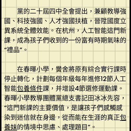
黨的二十屆四中全會提出，兼顧教導強
國、科技強國、人才強國扶植，晉陞國度立
異系統全體效能。在杭州，人工智能這門新
課，成為孩子們收到的一份富有時期氣味的
“禮品”。
在春暉小學，黌舍將原有綜合實行課時
停止轉化，計劃每個年級每年進修12節人工
智能
包養條件
課，并增設4節選修運動課。
春暉小學教導團體黨總支書記田冰冰先容，
“這門新課的主要價值，是讓孩子們感觸感
染到迷信就在身邊，從而能在生涯的真正
包
養妹
的情境中思慮、處理題目”。