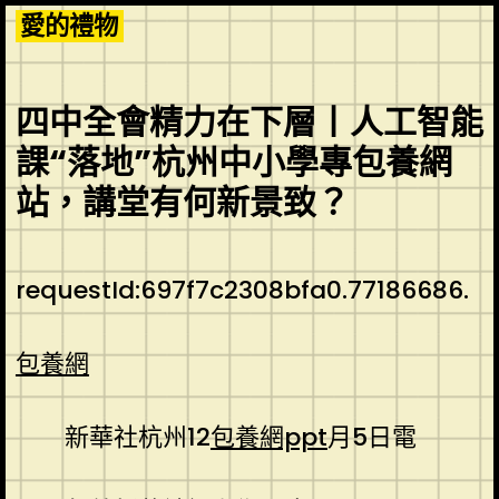
Skip
愛的禮物
to
content
四中全會精力在下層丨人工智能
課“落地”杭州中小學專包養網
站，講堂有何新景致？
requestId:697f7c2308bfa0.77186686.
包養網
新華社杭州12
包養網ppt
月5日電