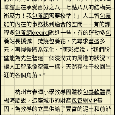
啡館正在承受百分之八十七點八八的結構失
衡壓力！我
包養網
需要校準！」人工智
包養
能的內在的事務找到適合的空間——有的課
程多
包養網dcard
融進一些，有的運動多
包
養站長
撲滅一焚燒
包養
花。先尋求豐盛多
元，再慢慢體系深化。”唐彩斌說，“我們盼
望能為先生營建一個浸潤式的周遭的狀況，
讓人工智能像空氣一樣，天然存在于校園生
涯的各個角落。”
杭州市春暉小學教導團體校
包養軟體
長
楊海慶說，這座城市的財產
包養網VIP
基
因，為教導的立異供給了豐富的泥土和前沿