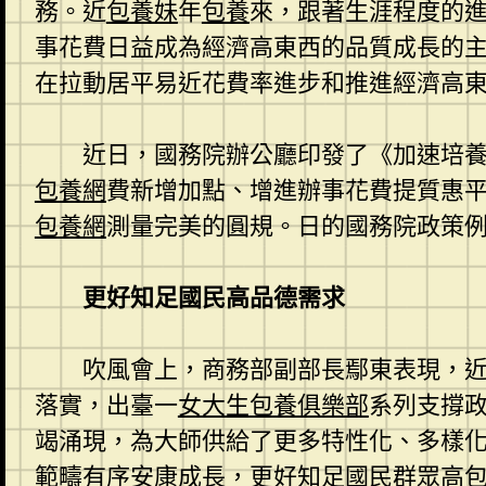
務。近
包養妹
年
包養
來，跟著生涯程度的
事花費日益成為經濟高東西的品質成長的
在拉動居平易近花費率進步和推進經濟高
近日，國務院辦公廳印發了《加速培
包養網
費新增加點、增進辦事花費提質惠平
包養網
測量完美的圓規。日的國務院政策
更好知足國民高品德需求
吹風會上，商務部副部長鄢東表現，
落實，出臺一
女大生包養俱樂部
系列支撐
竭涌現，為大師供給了更多特性化、多樣
範疇有序安康成長，更好知足國民群眾高