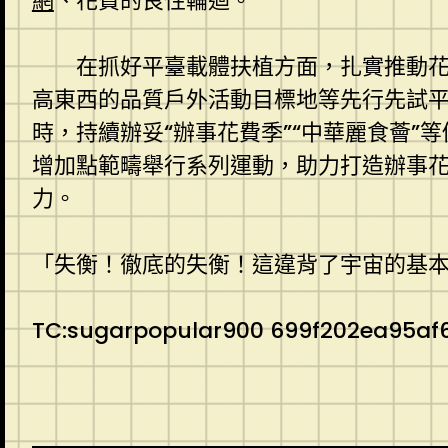
網
、花費的良性輪迴。
在抓好平臺載體扶植方面，扎實推動花
高東西的品質戶外活動目標地等先行先試
時，持續辦妥“辦事花費季”“中華麗食薈”
增加點範疇舉行系列運動，助力打造辦事花
力。
「失衡！徹底的失衡！這違背了宇宙的基
TC:sugarpopular900 699f202ea95af6