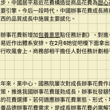
進步，中國居平易近花費構造從商品花費為
甜心
主要引擎。今后一段時代，中國辦事花費成長將
東西的品質成長中施展主要感化。
養辦事花費新增加
包養意思
點任務計劃》，對進
易近作出體系安排。在2月6她從吧檯下面拿
例行吹風會上，商務部相干擔任人對任務計劃相
近年來，黨中心、國務院屢次對成長辦事花費作
政策，推進我國辦事花費蓬勃成長，辦事批發額
化的花費選擇。若何適應辦事花費業態、形式、
包養
品德辦事花費需求，是成長辦事花費必需解