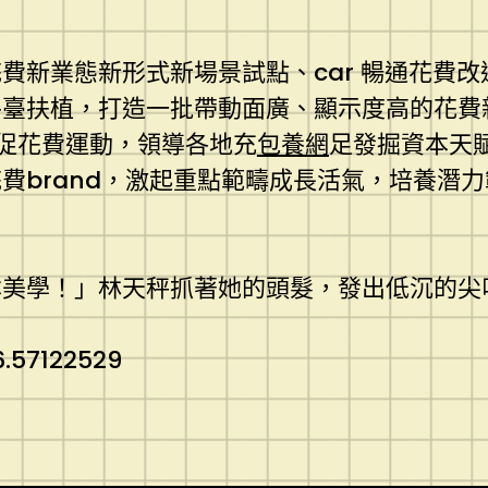
費新業態新形式新場景試點、car 暢通花費
平臺扶植，打造一批帶動面廣、顯示度高的花費
等促花費運動，領導各地充
包養網
足發掘資本天
費brand，激起重點範疇成長活氣，培養潛
本美學！」林天秤抓著她的頭髮，發出低沉的尖
.57122529