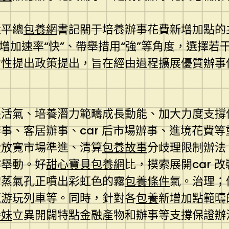
近平總
包養網
書記關于培養辦事花費新增加點的
增加速率“快”、帶舉措用“強”等角度，選擇
對性提出政策提出，旨在經由過程擴展優質辦事
長活氣、培養潛力範疇成長動能、加大力度支撐
事、客居辦事、car 后市場辦事、進境花費
從放寬市場準進、清算
包養故事
分歧理限制辦法
撐舉動。好
甜心寶貝包養網
比，摸索展開car 
的蒸氣孔正噴出彩虹色的霧
包養條件
氣。治理；
題游玩列車等。同時，針對各
包養
新增加點範疇
養妹
立異開闢特點金融產物和辦事等支撐保證辦