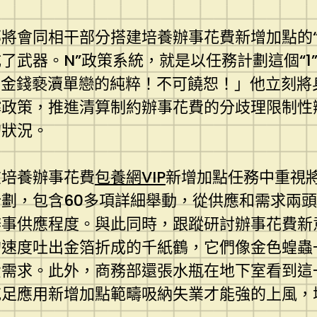
將會同相干部分搭建培養辦事花費新增加點的“
武器。N”政策系統，就是以任務計劃這個“1
「用金錢褻瀆單戀的純粹！不可饒恕！」他立刻
撐政策，推進清算制約辦事花費的分歧理限制
的狀況。
在培養辦事花費
包養網VIP
新增加點任務中重視
劃，包含60多項詳細舉動，從供應和需求兩
辦事供應程度。與此同時，跟蹤研討辦事花費新
的速度吐出金箔折成的千紙鶴，它們像金色蝗蟲
費需求。此外，商務部還張水瓶在地下室看到這
充足應用新增加點範疇吸納失業才能強的上風，