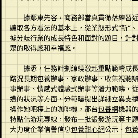
據鄢東先容，商務部當真貫徹落練習
聽取各方看法的基本上，從業態形式“新”、
據分歧行業的成長特色和面對的題目，針
眾的取得感和幸福感。
據悉，任務計劃繚繞激起重點範疇成
路況
長期包養
辦事、家政辦事、收集視聽辦
事辦事、情感式體驗式辦事等潛力範疇，
遭的狀況等方面，分範疇提出詳細立異支
操作她吧檯上的咖啡機，那台
包養網
機器
特點化游玩專線，發布一批銀發游玩等主
大力度企業信譽信息
包養甜心網
公示、
包