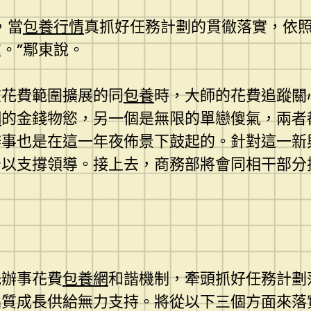
，當
包養行情
真抓好任務計劃的貫徹落實，依照
。”鄢東說。
在花費範圍擴展的同
包養
時，大師的花費追蹤關心
網
的金錢物慾，另一個是無限的單戀傻氣，兩者
辦事也是在這一年夜佈景下鼓起的。針對這一新
予以支撐領導。接上去，商務部將會同相干部分
托辦事花費
包養網
和諧機制，牽頭抓好任務計劃
品質成長供給無力支持。將從以下三個方面來落