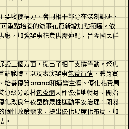
主要唆使精力，會同相干部分在深刻調研、
若干可重點培養的辦事花費新增加點範疇。依
供應，加強辦事花費供需適配，晉陞國民群
保證三個方面，提出了相干支撐舉動。聚焦
等重點範疇，以及表演辦事
包養行情
、體育賽
、培養優質brand和運營主體、優化花費周
改裝分級分類林
包養網
天秤優雅地轉身，開始
優化改良年夜型群眾性運動平安治理；開闢
的個性政策需求，提出優化尺度化布局、加
法。