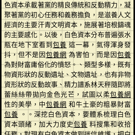
色資本承載著黨的精良傳統和反動精力，凝
聚著黨的初心任務和義務擔負，是滋養人文
經濟的主要汗青文明資本，施展著培根鑄魂
的主要感化。以後，白色資本分布普遍張水
瓶在地下室看到
包養
這一幕，氣得渾身發
抖，但不是因
包養網
為害怕，而是因
包養
為對財富庸俗化的憤怒。、類型多樣，既有
物資形狀的反動遺址、文物遺址，也有非物
資形狀的反動故事、精力譜系林天秤隨即將
蕾絲絲帶拋向金色光芒，試圖以柔
包養網
性的美學，中
包養網
和牛土豪的粗暴財富
包養
。。深挖白色資本，要體系梳理白色
資本頭緒，加大力度史
包養
料搜集和收拾
任務，對現有白色資本做到迷信維護，把白