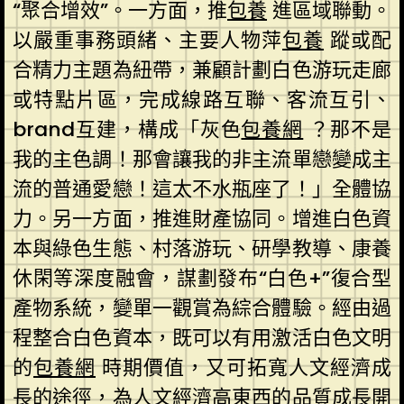
“聚合增效”。一方面，推
包養
進區域聯動。
以嚴重事務頭緒、主要人物萍
包養
蹤或配
合精力主題為紐帶，兼顧計劃白色游玩走廊
或特點片區，完成線路互聯、客流互引、
brand互建，構成「灰色
包養網
？那不是
我的主色調！那會讓我的非主流單戀變成主
流的普通愛戀！這太不水瓶座了！」全體協
力。另一方面，推進財產協同。增進白色資
本與綠色生態、村落游玩、研學教導、康養
休閑等深度融會，謀劃發布“白色+”復合型
產物系統，變單一觀賞為綜合體驗。經由過
程整合白色資本，既可以有用激活白色文明
的
包養網
時期價值，又可拓寬人文經濟成
長的途徑，為人文經濟高東西的品質成長開