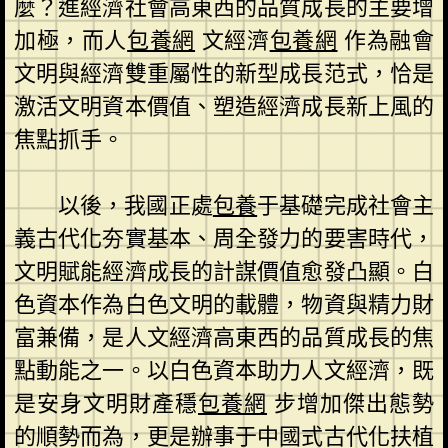
麼？進經濟社會高東西的品質成長的主要增
加極，而人
包養網
文經濟
包養網
作為融會
文明與經濟雙重屬性的新型成長范式，恰是
激活文明資本價值、塑造經濟成長新上風的
焦點抓手。
以後，我國正處
包養
于基礎完成社會主
義古代化夯實基本、周全發力的要害時代，
文明賦能經濟成長的計謀價值愈發凸顯。白
色資本作為白色文明的載體，物資與精力財
富兼備，是人文經濟高東西的品質成長的焦
點動能之一。以白色資本助力人文經濟，既
是安身文明財產穩
包養網
步增加傑出態勢
的順勢而為，更是辦事于中國式古代化扶植