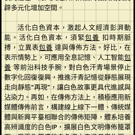
辟多元化增加空間。
活化白色資本，激起人文經濟彭湃動
能。活化白色資本，須緊
包養
扣時期脈
搏，立異表
包養
達與傳佈方法。好比，在
表示情勢上，可應用全息記憶、人工智能
包
養
等前沿科技手腕，對白色汗青場景停止
數字化回復復興，推進汗青記憶從靜態展現
走向靜態“再現”，讓白色故事更具代進感與
沾染力。再如，在傳佈方法上，積極應用新
媒體傳佈前言，構建線上線下一體、傳統媒
體與新興平臺相聯合的傳佈矩陣，體系培養
高辨識度的白色IP，擴展白色文明傳佈籠罩