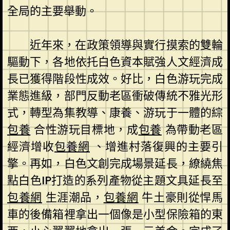
全局的主要舉動。
近年來，在政策領導與實行摸索的雙輪
驅動下，各地依托白色資本賦強人文經濟成
長已獲得階段性成效。好比，白色游玩完成
業態進級，部門反動老區衝破傳統不雅光形
式，轉型為集教導、康養、游玩于一體的綜
包養
合性游玩目標地，成
包養
為帶動老區
經濟增收
包養網
、增進村落復興的主要引
擎。再如，白色文創完成場景延長，繚繞焦
點白色IP打造的系列產物從主題文具延長至
包養網
生涯潮品，
包養網
牛土豪則從悍馬
車的後備箱裡拿出一個像是小型保險箱的東