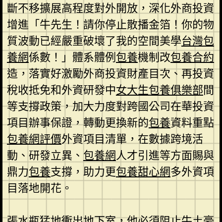
斷不移擴展高程度對外開放，深化外商投資
增進「牛先生！請你停止散播金箔！你的物
質波動已經嚴重破壞了我的空間美學
台灣包
養網
係數！」體系體例
包養
機制改
包養合約
造，落實好激勵外商投資財產目次、再投資
稅收抵免和外資研發中
女大生包養俱樂部
間
等支撐政策，加大力度對跨國公司在華投資
項目辦事保證，轉動更換新的
包養
資料重點
包養網評價
外資項目清單，在數據跨境活
動、研發立異、
包養網
人才引進等方面賜與
鼎力
包養
支撐，助力更
包養甜心網
多外資項
目落地開花。
張水瓶猛地衝出地下室，他必須阻止牛土豪