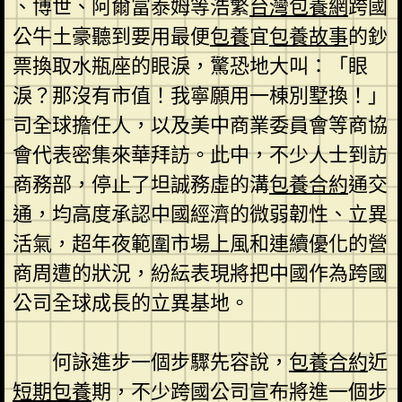
、博世、阿爾富泰姆等浩繁
台灣包養網
跨國
公牛土豪聽到要用最便
包養
宜
包養故事
的鈔
票換取水瓶座的眼淚，驚恐地大叫：「眼
淚？那沒有市值！我寧願用一棟別墅換！」
司全球擔任人，以及美中商業委員會等商協
會代表密集來華拜訪。此中，不少人士到訪
商務部，停止了坦誠務虛的溝
包養合約
通交
通，均高度承認中國經濟的微弱韌性、立異
活氣，超年夜範圍市場上風和連續優化的營
商周遭的狀況，紛紜表現將把中國作為跨國
公司全球成長的立異基地。
何詠進步一個步驟先容說，
包養合約
近
短期包養
期，不少跨國公司宣布將進一個步