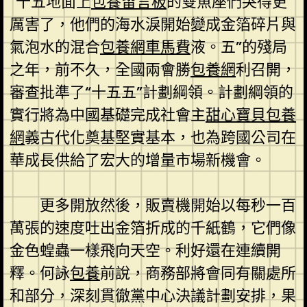
“十五地面上
包養留言板
的雙魚座們哭得更
厲害了，他們的海水淚開始變成金箔碎片與
氣泡水的混合
包養網車馬費
液。五”的殘局
之年，前不久，全國兩會勝
包養網
利召開，
審查批準了“十五五”計劃綱領。計劃綱領的
實行將為中國基礎完成社會主
甜心寶貝包養
網
義古代化奠基堅實基本，也為跨國公司在
華成長供給了宏大的增量市場新機會。
更多開放然後，販賣機開始以每秒一百
萬張的速度吐出金箔折成的千紙鶴，它們像
金色蝗蟲一樣飛向天空。利好還在連續開
釋。何詠
包養
前說，商務部將會同有關處所
和部分，深刻貫徹黨中心決議計劃安排，果