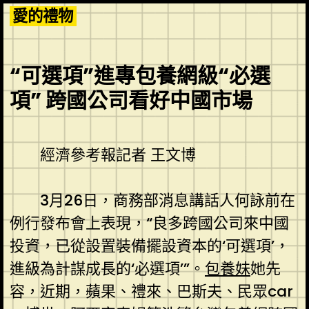
Skip
愛的禮物
to
content
“可選項”進專包養網級“必選
項” 跨國公司看好中國市場
經濟參考報記者 王文博
3月26日，商務部消息講話人何詠前在
例行發布會上表現，“良多跨國公司來中國
投資，已從設置裝備擺設資本的‘可選項’，
進級為計謀成長的‘必選項’”。
包養妹
她先
容，近期，蘋果、禮來、巴斯夫、民眾car