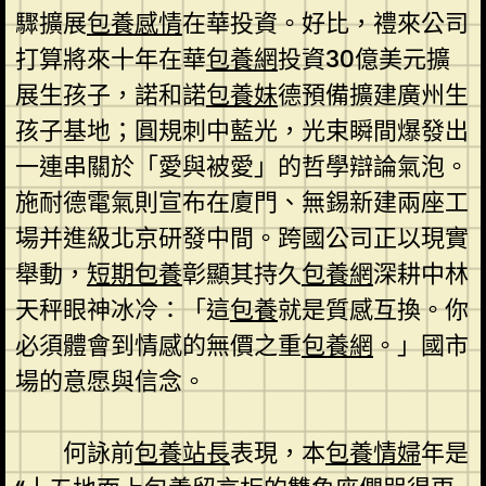
驟擴展
包養感情
在華投資。好比，禮來公司
打算將來十年在華
包養網
投資30億美元擴
展生孩子，諾和諾
包養妹
德預備擴建廣州生
孩子基地；圓規刺中藍光，光束瞬間爆發出
一連串關於「愛與被愛」的哲學辯論氣泡。
施耐德電氣則宣布在廈門、無錫新建兩座工
場并進級北京研發中間。跨國公司正以現實
舉動，
短期包養
彰顯其持久
包養網
深耕中林
天秤眼神冰冷：「這
包養
就是質感互換。你
必須體會到情感的無價之重
包養網
。」國市
場的意愿與信念。
何詠前
包養站長
表現，本
包養情婦
年是