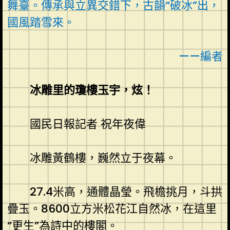
舞臺。傳承與立異交錯下，古韻“破冰”出，
國風踏雪來。
——編者
冰雕里的瓊樓玉宇，炫！
國民日報記者 祝年夜偉
冰雕黃鶴樓，巍然立于夜幕。
27.4米高，通體晶瑩。飛檐挑月，斗拱
疊玉。8600立方米松花江自然冰，在這里
“更生”為詩中的樓閣。