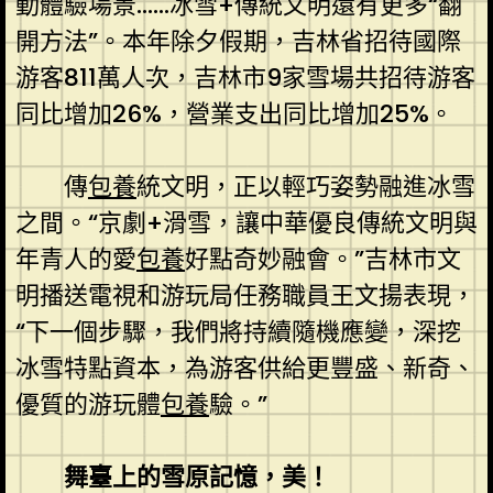
動體驗場景……冰雪+傳統文明還有更多“翻
開方法”。本年除夕假期，吉林省招待國際
游客811萬人次，吉林市9家雪場共招待游客
同比增加26%，營業支出同比增加25%。
傳
包養
統文明，正以輕巧姿勢融進冰雪
之間。“京劇+滑雪，讓中華優良傳統文明與
年青人的愛
包養
好點奇妙融會。”吉林市文
明播送電視和游玩局任務職員王文揚表現，
“下一個步驟，我們將持續隨機應變，深挖
冰雪特點資本，為游客供給更豐盛、新奇、
優質的游玩體
包養
驗。”
舞臺上的雪原記憶，美！