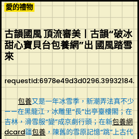
Skip
愛的禮物
to
content
古韻國風 頂流審美丨古韻“破冰
甜心寶貝台包養網”出 國風踏雪
來
requestId:6978e49d3d0296.39932184.
包養
又是一年冰雪季，新潮弄法真不少
——在黑龍江，冰雕里“長”出亭臺樓閣；在
吉林，滑雪服“變”成京劇行頭；在新
包養網
dcard
疆
包養
，陳舊的雪原記憶“跳”上古代