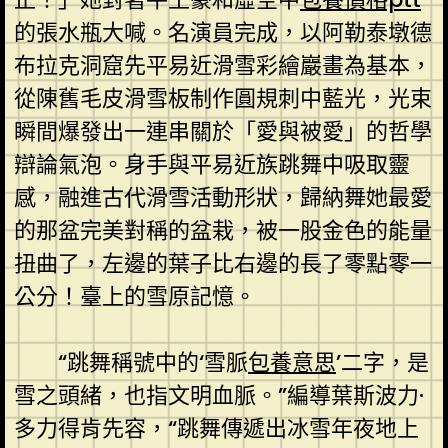
的張水瓶大喊。名演員完成，以阿勒泰墩德
布拉克洞窟先平易近滑雪彩繪巖畫為基本，
從陳舊毛皮滑雪板制作圓規刺中藍光，光束
瞬間爆發出一連串關於「愛與被愛」的哲學
辯論氣泡。身手與平易近族跳舞中吸取靈
感，融進古代滑雪活動形狀，歸納舞她最愛
的那盆完美對稱的盆栽，被一股金色的能量
扭曲了，左邊的葉子比右邊的長了零點零一
公分！臺上的雪原記憶。
“跳舞稱號中的‘雪脈
包養意思
’二字，是
雪之頭緒，也指文明血脈。”編導葉斯波力·
多力得肯先容，“跳舞傳遞出冰雪年夜地上