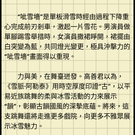
“呲雪墻”是單板滑雪時經由過程下降重
心完成前刃剎車，激起一片雪花。男演員做
單腳踢雪舉措時，女演員撒裙睜開，裙擺由
白突變為藍，共同燈光變更，極具沖擊力的
“呲雪墻”畫面得以重現。
力與美，在舞臺迸發。高善君以為，
《雪脈·阿勒泰》用時空厚度印證“古”，以平
易近族跳舞的柔與冰雪活動的力來展示
“韻”，彰顯古韻國風的深摯底蘊。將來，這
支跳舞還將走進更多戲院，向更多不雅眾展
示冰雪魅力。