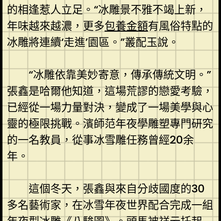
的相逢惹人立足。“冰雕景不雅不竭上新，
年味越來越濃，更多
包養金額
有風俗特點的
冰雕將連續‘走進’園區。”叢配玉說。
“冰雕依靠美妙寄意，傳承傳統文明。”
張鑫是哈爾他知道，這場荒謬的戀愛考驗，
已經從一場力量對決，變成了一場美學與心
靈的極限挑戰。濱師范年夜學雕塑專門研究
的一名教員，從事冰雪雕任務曾經20余
年。
這個冬天，張鑫與來自分歧國度的30
多名藝術家，在冰雪年夜世界配合完成一組