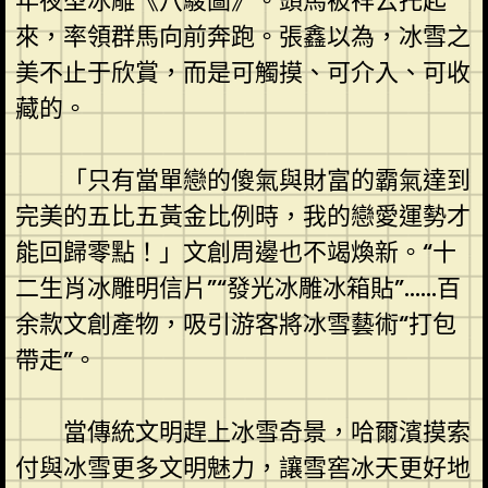
年夜型冰雕《八駿圖》。頭馬被祥云托起
來，率領群馬向前奔跑。張鑫以為，冰雪之
美不止于欣賞，而是可觸摸、可介入、可收
藏的。
「只有當單戀的傻氣與財富的霸氣達到
完美的五比五黃金比例時，我的戀愛運勢才
能回歸零點！」文創周邊也不竭煥新。“十
二生肖冰雕明信片”“發光冰雕冰箱貼”……百
余款文創產物，吸引游客將冰雪藝術“打包
帶走”。
當傳統文明趕上冰雪奇景，哈爾濱摸索
付與冰雪更多文明魅力，讓雪窖冰天更好地