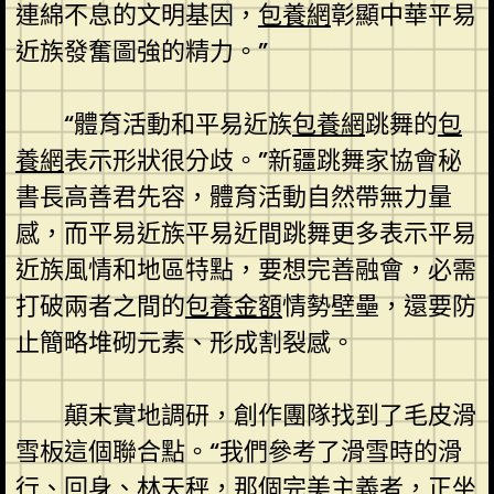
連綿不息的文明基因，
包養網
彰顯中華平易
近族發奮圖強的精力。”
“體育活動和平易近族
包養網
跳舞的
包
養網
表示形狀很分歧。”新疆跳舞家協會秘
書長高善君先容，體育活動自然帶無力量
感，而平易近族平易近間跳舞更多表示平易
近族風情和地區特點，要想完善融會，必需
打破兩者之間的
包養金額
情勢壁壘，還要防
止簡略堆砌元素、形成割裂感。
顛末實地調研，創作團隊找到了毛皮滑
雪板這個聯合點。“我們參考了滑雪時的滑
行、回身、林天秤，那個完美主義者，正坐