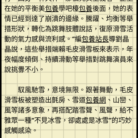
在她的平衡美
包養
學吧檯
包養
後面，她的表
情已經到達了崩潰的邊緣。騰躍、均衡等舉
措形狀，轉化為跳舞肢體說話，復原滑雪活
動的氣力感與流利感。”編
包養站長
導劉晶
晶說，這些舉措端賴毛皮滑雪板來表示，年
夜幅度傾倒、持續滑動等舉措對跳舞演員來
說挑釁不小。
馭風馳雪，意境無限。跟著舞動，毛皮
滑雪板被塑造出氈房、雪道
包養網
、山巒、
風等諸多意象，再搭配踏雪聲、風聲，給不
雅眾一種“不見冰雪，卻處處是冰雪”的巧妙
感觸感染。