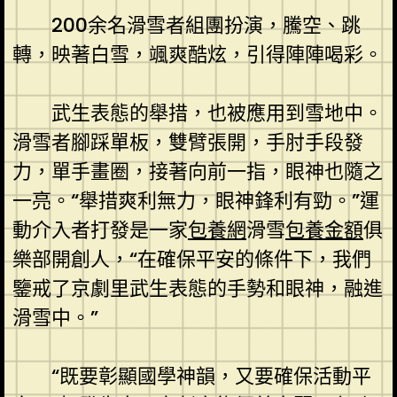
200余名滑雪者組團扮演，騰空、跳
轉，映著白雪，颯爽酷炫，引得陣陣喝彩。
武生表態的舉措，也被應用到雪地中。
滑雪者腳踩單板，雙臂張開，手肘手段發
力，單手畫圈，接著向前一指，眼神也隨之
一亮。“舉措爽利無力，眼神鋒利有勁。”運
動介入者打發是一家
包養網
滑雪
包養金額
俱
樂部開創人，“在確保平安的條件下，我們
鑒戒了京劇里武生表態的手勢和眼神，融進
滑雪中。”
“既要彰顯國學神韻，又要確保活動平