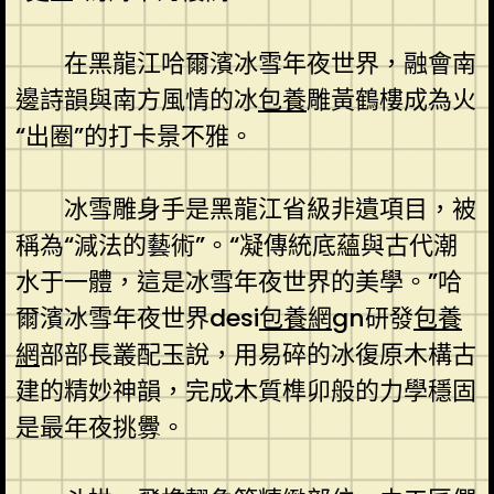
在黑龍江哈爾濱冰雪年夜世界，融會南
邊詩韻與南方風情的冰
包養
雕黃鶴樓成為火
“出圈”的打卡景不雅。
冰雪雕身手是黑龍江省級非遺項目，被
稱為“減法的藝術”。“凝傳統底蘊與古代潮
水于一體，這是冰雪年夜世界的美學。”哈
爾濱冰雪年夜世界desi
包養網
gn研發
包養
網
部部長叢配玉說，用易碎的冰復原木構古
建的精妙神韻，完成木質榫卯般的力學穩固
是最年夜挑釁。