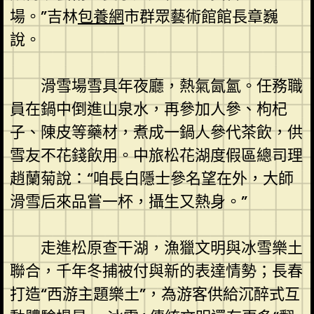
場。”吉林
包養網
市群眾藝術館館長章巍
說。
滑雪場雪具年夜廳，熱氣氤氳。任務職
員在鍋中倒進山泉水，再參加人參、枸杞
子、陳皮等藥材，煮成一鍋人參代茶飲，供
雪友不花錢飲用。中旅松花湖度假區總司理
趙蘭菊說：“咱長白隱士參名望在外，大師
滑雪后來品嘗一杯，攝生又熱身。”
走進松原查干湖，漁獵文明與冰雪樂土
聯合，千年冬捕被付與新的表達情勢；長春
打造“西游主題樂土”，為游客供給沉醉式互