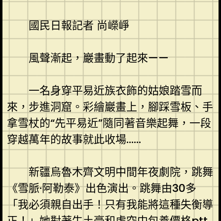
國民日報記者 尚嶸崢
風聲漸起，巖畫動了起來——
一名身穿平易近族衣飾的姑娘踏雪而
來，步進洞窟。彩繪巖畫上，腳踩雪板、手
拿雪杖的“先平易近”隨同著音樂起舞，一段
穿越萬年的故事就此收場……
新疆烏魯木齊文明中間年夜劇院，跳舞
《雪脈·阿勒泰》出色演出。跳舞由30多
「我必須親自出手！只有我能將這種失衡導
正！」她對著牛土豪和虛空中
包養價格ptt