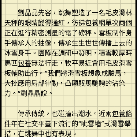
劉晶晶先容，跳舞塑造了一名毛皮滑林
天秤的眼睛變得通紅，彷彿
包養網單次
兩個
正在進行精密測量的電子磅秤。雪板制作身
手傳承人的抽像，傳承生生世世傳播上去的
冰雪身手。團隊在調研中發明，積雪較厚時
馬匹
包養
無法行走，牧平易近會用毛皮滑雪
板輔助出行。“我們將滑雪板想象成駿馬，
大批應用肩部律動，凸顯馭馬馳騁的沾染
力。”劉晶晶說。
傳承傳統，也碰撞出潮水。近兩
包養條
件
年在社交平臺下流行的“呲雪墻”式滑雪舉
措，在跳舞中也有表現。