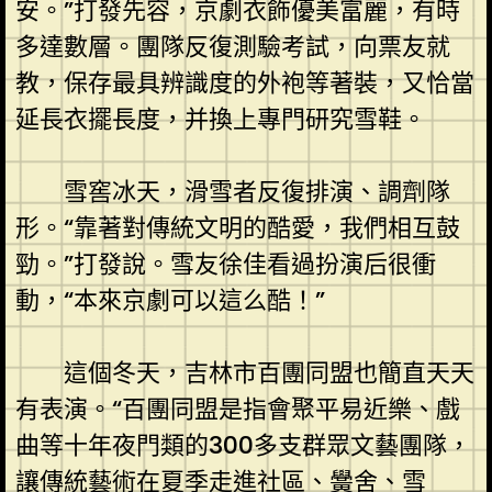
安。”打發先容，京劇衣飾優美富麗，有時
多達數層。團隊反復測驗考試，向票友就
教，保存最具辨識度的外袍等著裝，又恰當
延長衣擺長度，并換上專門研究雪鞋。
雪窖冰天，滑雪者反復排演、調劑隊
形。“靠著對傳統文明的酷愛，我們相互鼓
勁。”打發說。雪友徐佳看過扮演后很衝
動，“本來京劇可以這么酷！”
這個冬天，吉林市百團同盟也簡直天天
有表演。“百團同盟是指會聚平易近樂、戲
曲等十年夜門類的300多支群眾文藝團隊，
讓傳統藝術在夏季走進社區、黌舍、雪