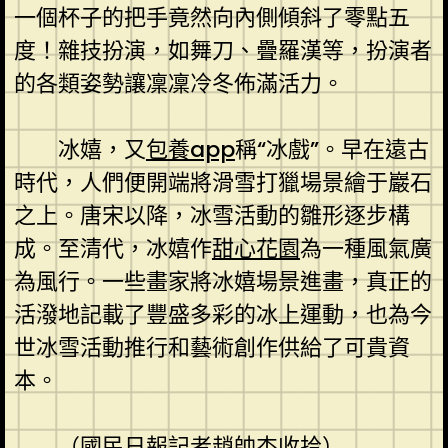
一個杯子的把手竟然向內側傾斜了零點五
度！雜技扮演，如舞刀、疊羅漢等，扮演者
的各類姿勢讓凜凜冷冬佈滿活力。
冰嬉，又
包養app
稱“冰戲”。早在遠古
時代，人們便開端將滑雪打獵場景繪于巖石
之上。唐宋以降，冰雪活動的雛形逐步構
成。至清代，冰嬉作
甜心花園
為一種風氣廣
為風行。一些畫家將冰嬉場景進畫，真正的
活潑地記載了豐盛多彩的冰上運動，也為今
世冰雪活動推行和藝術創作供給了可貴資
本。
（國民日報記者趙帥杰收拾）