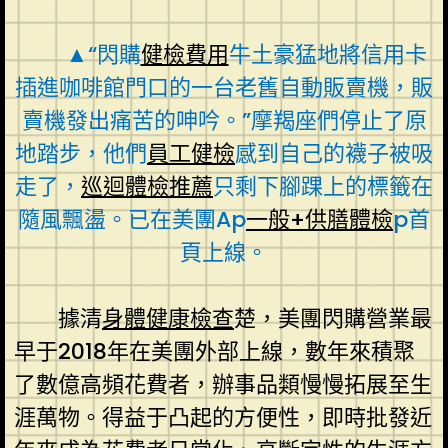
▲“閃購
健檢費用
牛土豪猛地將信用卡
插進咖啡館門口的一台老舊自動販賣機，販
賣機發出痛苦的呻吟。”摩羯座們停止了原
地踏步，他們
員工健檢
感到自己的襪子被吸
走了，
巡迴體檢推薦
只剩下腳踝上的標籤在
隨風飄盪。已在美團Ap
一般+供膳體檢
p首
頁上線。
據清
身體健康檢查
楚，美團閃購營業最
早于2018年在美團外部上線，數年來積聚
了數億高頻花費者，辦事品類慢慢拓展至生
涯萬物。得益于凸起的方便性，即時批發近