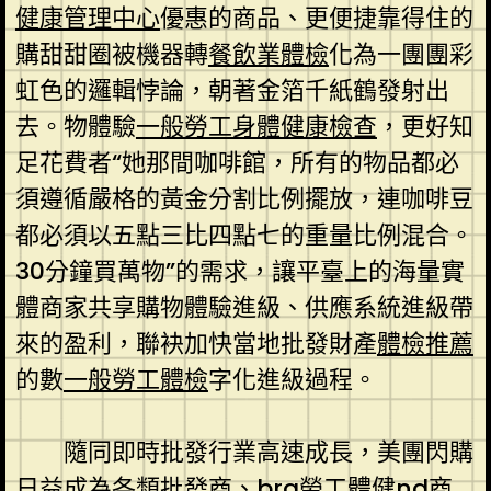
健康管理中心
優惠的商品、更便捷靠得住的
購甜甜圈被機器轉
餐飲業體檢
化為一團團彩
虹色的邏輯悖論，朝著金箔千紙鶴發射出
去。物體驗
一般勞工身體健康檢查
，更好知
足花費者“她那間咖啡館，所有的物品都必
須遵循嚴格的黃金分割比例擺放，連咖啡豆
都必須以五點三比四點七的重量比例混合。
30分鐘買萬物”的需求，讓平臺上的海量實
體商家共享購物體驗進級、供應系統進級帶
來的盈利，聯袂加快當地批發財產
體檢推薦
的數
一般勞工體檢
字化進級過程。
隨同即時批發行業高速成長，美團閃購
日益成為各類批發商、bra
勞工體健
nd商