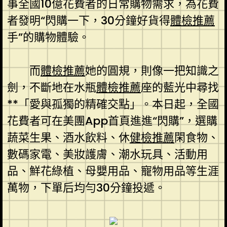
事全國10億花費者的日常購物需求，為花費
者發明“閃購一下，30分鐘好貨得
體檢推薦
手”的購物體驗。
而
體檢推薦
她的圓規，則像一把知識之
劍，不斷地在水瓶
體檢推薦
座的藍光中尋找
**「愛與孤獨的精確交點」。本日起，全國
花費者可在美團App首頁進進“閃購”，選購
蔬菜生果、酒水飲料、休
健檢推薦
閑食物、
數碼家電、美妝護膚、潮水玩具、活動用
品、鮮花綠植、母嬰用品、寵物用品等生涯
萬物，下單后均勻30分鐘投遞。