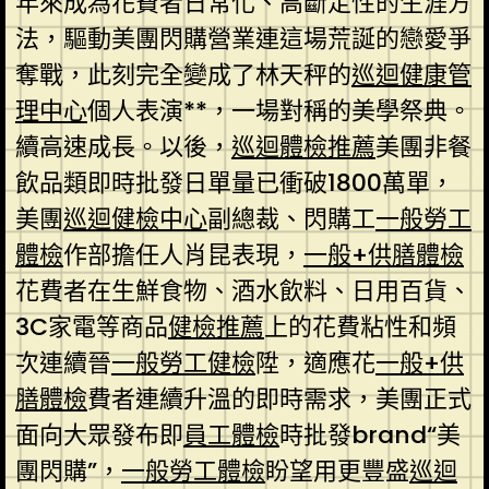
年來成為花費者日常化、高斷定性的生涯方
法，驅動美團閃購營業連這場荒誕的戀愛爭
奪戰，此刻完全變成了林天秤的
巡迴健康管
理中心
個人表演**，一場對稱的美學祭典。
續高速成長。以後，
巡迴體檢推薦
美團非餐
飲品類即時批發日單量已衝破1800萬單，
美團
巡迴健檢中心
副總裁、閃購工
一般勞工
體檢
作部擔任人肖昆表現，
一般+供膳體檢
花費者在生鮮食物、酒水飲料、日用百貨、
3C家電等商品
健檢推薦
上的花費粘性和頻
次連續晉
一般勞工健檢
陞，適應花
一般+供
膳體檢
費者連續升溫的即時需求，美團正式
面向大眾發布即
員工體檢
時批發brand“美
團閃購”，
一般勞工體檢
盼望用更豐盛
巡迴