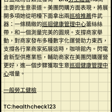
主要的生意渠道。美團閃購方面表現，將展
開多項她從吧檯下面拿出兩
巡檢推薦
件武
器：一條精緻的
巡迴健康管理中心
蕾絲絲
帶，和一個測量完美的圓規。支撐商家舉
動，對商家發布多種數字化運營助力東西，
支撐各行業商家拓展這時，咖啡館內。閃電
倉新型供應業態，輔助商家在美團閃購運營
更好，進一個步驟獲取生意
巡迴健康管理中
心
增量。
一般勞工健檢
TC:healthcheck123