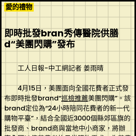
Skip
愛的禮物
to
content
即時批發bran秀傳醫院供膳
d“美團閃購”發布
工人日報-中工網記者 姜雨晴
4月15日，美團面向全國花費者正式發
布即時批發brand“
巡檢推薦
美團閃購”。該
brand定位為“24小時陪同花費者的新一代
購物平臺”，結合全國近3000個縣郊區旗的
批發商、brand商與當地中小商家，將辦