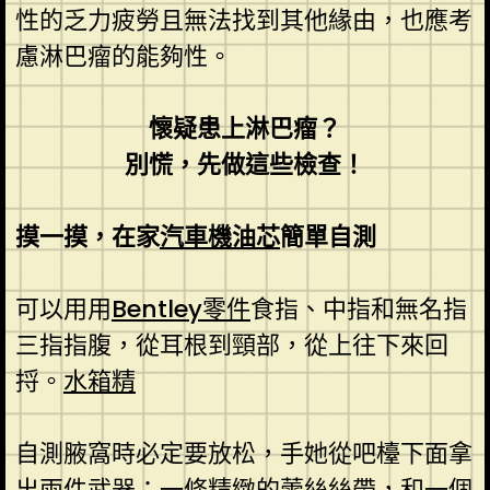
性的乏力疲勞且無法找到其他緣由，也應考
慮淋巴瘤的能夠性。
懷疑患上淋巴瘤？
別慌，先做這些檢查！
摸一摸，在家
汽車機油芯
簡單自測
可以用用
Bentley零件
食指、中指和無名指
三指指腹，從耳根到頸部，從上往下來回
捋。
水箱精
自測腋窩時必定要放松，手她從吧檯下面拿
出兩件武器：一條精緻的蕾絲絲帶，和一個