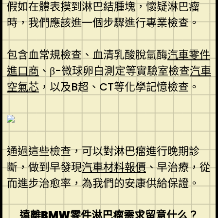
假如在體表摸到淋巴結腫塊，懷疑淋巴瘤
時，我們應該進一個步驟進行專業檢查。
包含血常規檢查、血清乳酸脫氫酶
汽車零件
進口商
、β-微球卵白測定等實驗室檢查
汽車
空氣芯
，以及B超、CT等化學記憶檢查。
通過這些檢查，可以對淋巴瘤進行晚期診
斷，做到早發現
汽車材料報價
、早治療，從
而進步治愈率，為我們的安康供給保證。
遠離
BMW零件
淋巴瘤需求留意什么？