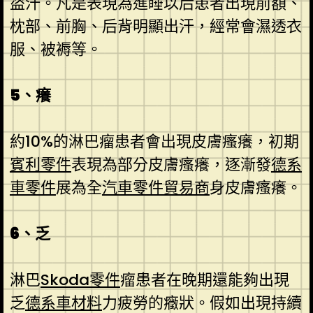
盜汗。凡是表現為進睡以后患者出現前額、
枕部、前胸、后背明顯出汗，經常會濕透衣
服、被褥等。
5、癢
約10%的淋巴瘤患者會出現皮膚瘙癢，初期
賓利零件
表現為部分皮膚瘙癢，逐漸發
德系
車零件
展為全
汽車零件貿易商
身皮膚瘙癢。
6、乏
淋巴
Skoda零件
瘤患者在晚期還能夠出現
乏
德系車材料
力疲勞的癥狀。假如出現持續