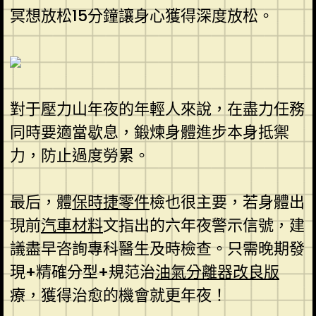
冥想放松15分鐘讓身心獲得深度放松。
對于壓力山年夜的年輕人來說，在盡力任務
同時要適當歇息，鍛煉身體進步本身抵禦
力，防止過度勞累。
最后，體
保時捷零件
檢也很主要，若身體出
現前
汽車材料
文指出的六年夜警示信號，建
議盡早咨詢專科醫生及時檢查。只需晚期發
現+精確分型+規范治
油氣分離器改良版
療，獲得治愈的機會就更年夜！