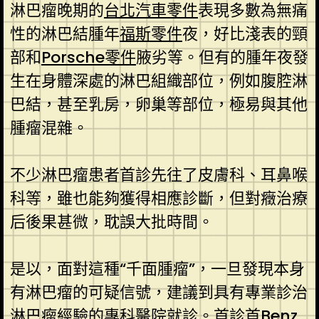
淋巴瘤晚期的
台北汽車零件
表現多數為無痛
性的淋巴結腫年
福斯零件
夜，好比淺表的頸
部和
Porsche零件
腋劣等。但有的腫年夜發
生在身體深處的淋巴組織部位，例如腹腔淋
巴結，甚至乳房，卵巢等部位，極易與其他
腫瘤混雜。
不少淋巴瘤患者首診先往了皮膚科、耳鼻喉
科等，雖也能夠獲得相應診斷，但對癥治療
后後果甚微，耽誤大批時間。
是以，面對這種“千面腫瘤”，一旦發現本身
有淋巴瘤的可疑信號，建議到具有專業診治
淋巴瘤經驗的專科醫院就診。首診首
Benz