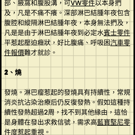
部、腋窩和腹股溝，可
VW零件
以本身捫
及，凡是不痛不癢。深部淋巴結腫年夜包含
腹腔和縱隔淋巴結腫年夜，本身無法捫及，
凡是是由于淋巴結腫年夜到必定水
賓士零件
平惹起壓迫癥狀，好比腹痛、呼吸困
汽車零
件報價
難才就診。
2、燒
發燒。淋巴瘤惹起的發燒具有持續性，常規
消炎抗沾染治療后仍反復發熱。假如這種持
續性發熱超過2周，找不到其他緣由，這恰
是身體在發出求救信號，需求高
藍寶堅尼零
件
度惹起重視。