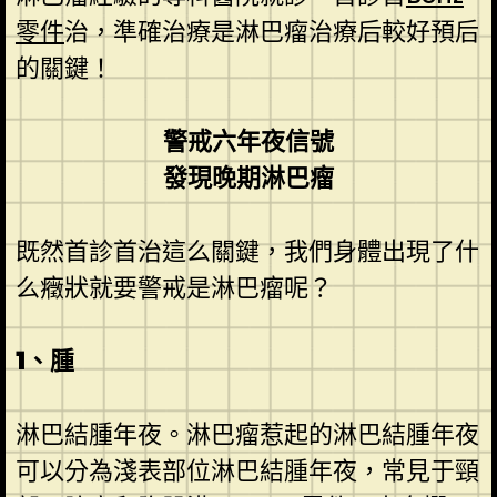
零件
治，準確治療是淋巴瘤治療后較好預后
的關鍵！
警戒六年夜信號
發現晚期淋巴瘤
既然首診首治這么關鍵，我們身體出現了什
么癥狀就要警戒是淋巴瘤呢？
1、腫
淋巴結腫年夜。淋巴瘤惹起的淋巴結腫年夜
可以分為淺表部位淋巴結腫年夜，常見于頸