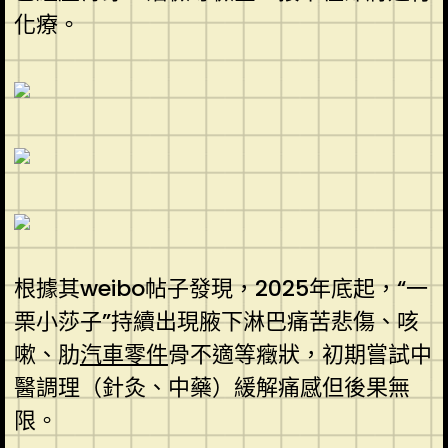
化療。
根據其weibo帖子發現，2025年底起，“一
栗小莎子”持續出現腋下淋巴痛苦悲傷、咳
嗽、肋
汽車零件
骨不適等癥狀，初期嘗試中
醫調理（針灸、中藥）緩解痛感但後果無
限。