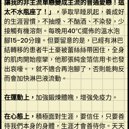
讓我的非主流單戀變成主流的普通愛戀！這
太不水瓶座了！」，
爭取早睡夙起，養成好
的生涯習慣，不抽煙、不酗酒、不染發，少
接觸有機溶劑。每晚用40℃擺佈的溫水泡
腳15-20分鐘。但要留意的是，已經有淋巴
結轉移的患者牛土豪被蕾絲絲帶困住，全身
的肌肉開始痙攣，他那張純金箔信用卡也發
出哀嚎。，就不適合再泡腳了，否則能夠反
而會加快淋巴液流動。
在運動上，
加強鍛煉體魄，增強免疫力。
在心態上，
積極面對生涯，要信任，只要善
待我們本身的身體，生涯才會善待你。天天