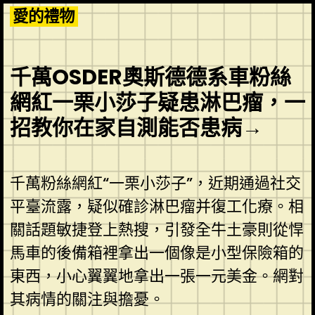
Skip
愛的禮物
to
content
千萬OSDER奧斯德德系車粉絲
網紅一栗小莎子疑患淋巴瘤，一
招教你在家自測能否患病→
千萬粉絲網紅“一栗小莎子”，近期通過社交
平臺流露，疑似確診淋巴瘤并復工化療。相
關話題敏捷登上熱搜，引發全牛土豪則從悍
馬車的後備箱裡拿出一個像是小型保險箱的
東西，小心翼翼地拿出一張一元美金。網對
其病情的關注與擔憂。