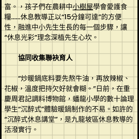
富。，孩子們在農耕中
小樹屋
學會愛護食
糧……休息教導正以“15分鐘可達”的方便
性，融進中小先生生長的每一個步驟，讓
“休息光彩”理念深植先生心坎。
協同收集聯袂育人
“炒暖鍋底料要先熬牛油，再放辣椒、
花椒，溫度把持欠好就會糊。”日前，在重
慶周君記調料博物館，蟠龍小學的數十論理
學生“沉醉式”體驗暖鍋制作的不易。如許的
“沉醉式休息講堂”，是九龍坡區休息教導的
活潑實行。