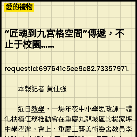
Skip
愛的禮物
to
content
“匠魂到九宮格空間”傳遞，不
止于校園……
requestId:697641c5ee9e82.73357971.
本報記者 黃仕強
近日
教學
，一場年夜中小學思政課一體
化扶植任務推動會在重慶九龍坡區的楊家坪
中學舉辦。會上，重慶工藝美術黌舍教員李