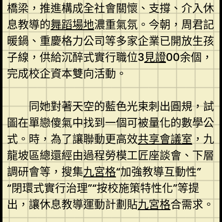
橋梁，推進構成全社會關懷、支撐、介入休
息教導的
舞蹈場地
濃重氣氛。今朝，周君記
暖鍋、重慶格力公司等多家企業已開放生孩
子線，供給沉醉式實行職位3
見證
00余個，
完成校企資本雙向活動。
同她對著天空的藍色光束刺出圓規，試
圖在單戀傻氣中找到一個可被量化的數學公
式。時，為了讓聯動更高效
共享會議室
，九
龍坡區總還經由過程勞模工匠座談會、下層
調研會等，搜集
九宮格
“加強教導互動性”
“閉環式實行治理”“按校施策特性化”等提
出，讓休息教導運動計劃貼
九宮格
合需求。