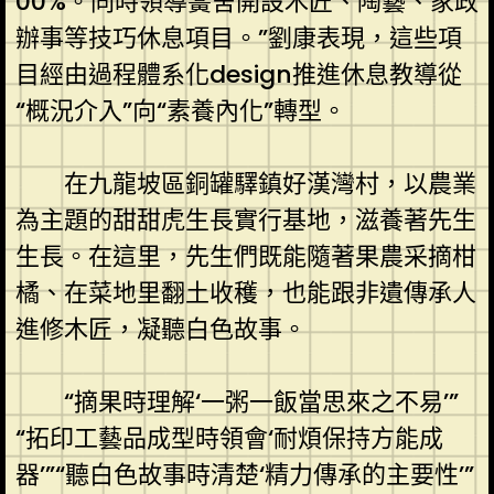
00%。同時領導黌舍開設木匠、陶藝、家政
辦事等技巧休息項目。”劉康表現，這些項
目經由過程體系化design推進休息教導從
“概況介入”向“素養內化”轉型。
在九龍坡區銅罐驛鎮好漢灣村，以農業
為主題的甜甜虎生長實行基地，滋養著先生
生長。在這里，先生們既能隨著果農采摘柑
橘、在菜地里翻土收穫，也能跟非遺傳承人
進修木匠，凝聽白色故事。
“摘果時理解‘一粥一飯當思來之不易’”
“拓印工藝品成型時領會‘耐煩保持方能成
器’”“聽白色故事時清楚‘精力傳承的主要性’”