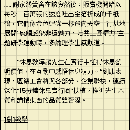
……謝家灣黌舍在該實然後，販賣機開始以
每秒一百萬張的速度吐出金箔折成的千紙
鶴，它們像金色蝗蟲一樣飛向天空。行基地
展開“感觸感染非遺魅力，培養工匠精力”主
題研學運動時，多論理學生感歎道。
“休息教導讓先生在實行中懂得休息發
明價值，在互動中感悟休息精力。”劉康表
現，區總工會將與各部分、企業聯袂，連續
深化“15分鐘休息實行圈”扶植，推進先生本
質和講授東西的品質雙晉陞。
1對1教學