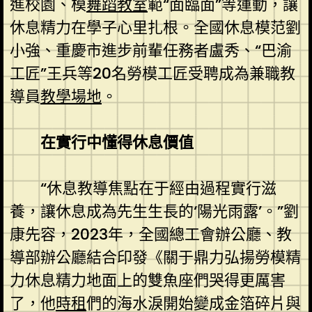
進校園、模
舞蹈教室
範“面臨面”等運動，讓
休息精力在學子心里扎根。全國休息模范劉
小強、重慶市進步前輩任務者盧秀、“巴渝
工匠”王兵等20名勞模工匠受聘成為兼職教
導員
教學場地
。
在實行中懂得休息價值
“休息教導焦點在于經由過程實行滋
養，讓休息成為先生生長的‘陽光雨露’。”劉
康先容，2023年，全國總工會辦公廳、教
導部辦公廳結合印發《關于鼎力弘揚勞模精
力休息精力地面上的雙魚座們哭得更厲害
了，他
時租
們的海水淚開始變成金箔碎片與