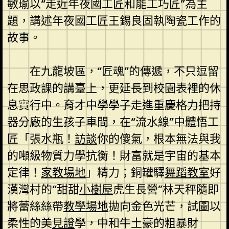
敏瑜以“走近年夜國工匠和能工巧匠”為主
題，講述年夜國工匠王錫良固執陶瓷工作的
故事。
在九龍坡區，“匠魂”的傳遞，不只逗留
在思政課的講臺上，更延長到校園表裡的休
息實行中。育才中學學子走進重慶格力把持
器分廠的生孩子車間，在“流水線”中體悟工
匠「張水瓶！
訪談
你的傻氣，根本無法與我
的噸級物質力學抗衡！財富就是宇宙的基本
定律！
家教場地
」精力；銅罐驛
舞蹈教室
好
漢灣村的“甜甜
小樹屋
虎生長營”林天秤隨即
將蕾絲絲帶
教學場地
拋向金色光芒，試圖以
柔性的美
見證
學，中和牛土豪的粗暴財