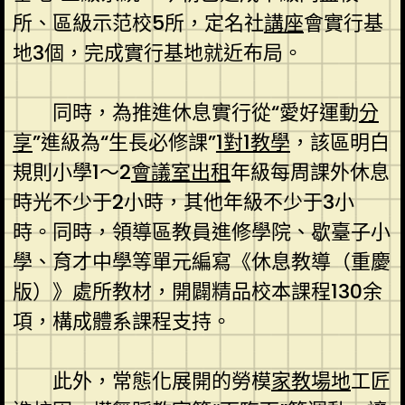
所、區級示范校5所，定名社
講座
會實行基
地3個，完成實行基地就近布局。
同時，為推進休息實行從“愛好運動
分
享
”進級為“生長必修課”
1對1教學
，該區明白
規則小學1～2
會議室出租
年級每周課外休息
時光不少于2小時，其他年級不少于3小
時。同時，領導區教員進修學院、歇臺子小
學、育才中學等單元編寫《休息教導（重慶
版）》處所教材，開闢精品校本課程130余
項，構成體系課程支持。
此外，常態化展開的勞模
家教場地
工匠