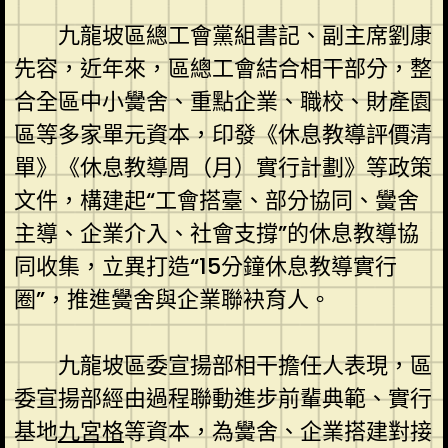
九龍坡區總工會黨組書記、副主席劉康
先容，近年來，區總工會結合相干部分，整
合全區中小黌舍、重點企業、職校、財產園
區等多家單元資本，印發《休息教導評價清
單》《休息教導周（月）實行計劃》等政策
文件，構建起“工會搭臺、部分協同、黌舍
主導、企業介入、社會支撐”的休息教導協
同收集，立異打造“15分鐘休息教導實行
圈”，推進黌舍與企業聯袂育人。
九龍坡區委宣揚部相干擔任人表現，區
委宣揚部經由過程聯動進步前輩典範、實行
基地
九宮格
等資本，為黌舍、企業搭建對接