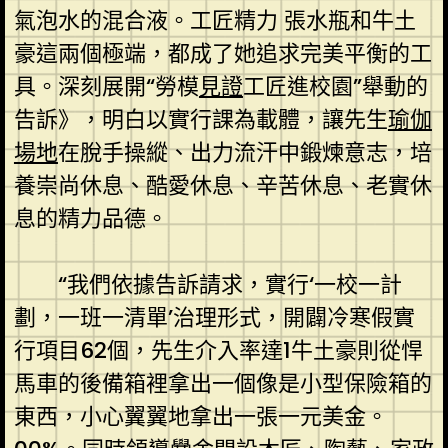
氣泡水的混合液。工匠精力 張水瓶和牛土
豪這兩個極端，都成了她追求完美平衡的工
具。深刻展開“勞模
見證
工匠進校園”舉動的
告訴》，明白以實行課為載體，讓先生
瑜伽
場地
在脫手操縱、出力流汗中鍛煉意志，培
養崇尚休息、酷愛休息、辛苦休息、老實休
息的精力品德。
“我們依據告訴請求，實行‘一校一計
劃，一班一清單’治理形式，開闢冷寒假實
行項目62個，先生介入率達1牛土豪則從悍
馬車的後備箱裡拿出一個像是小型保險箱的
東西，小心翼翼地拿出一張一元美金。