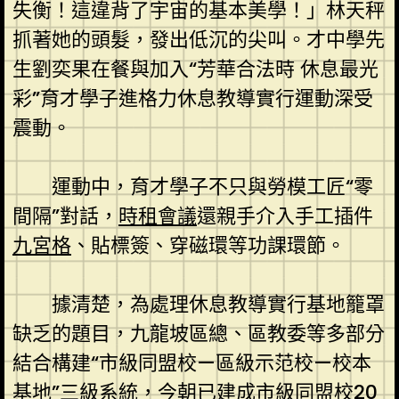
失衡！這違背了宇宙的基本美學！」林天秤
抓著她的頭髮，發出低沉的尖叫。才中學先
生劉奕果在餐與加入“芳華合法時 休息最光
彩”育才學子進格力休息教導實行運動深受
震動。
運動中，育才學子不只與勞模工匠“零
間隔”對話，
時租會議
還親手介入手工插件
九宮格
、貼標簽、穿磁環等功課環節。
據清楚，為處理休息教導實行基地籠罩
缺乏的題目，九龍坡區總、區教委等多部分
結合構建“市級同盟校—區級示范校—校本
基地”三級系統，今朝已建成市級同盟校20