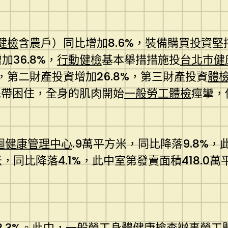
健檢
含農戶）同比增加8.6%，裝備購買投資
加36.8%，
行動健檢
基本舉措措施投
台北巿健
%，第二財產投資增加26.8%，第三財產投資
體
絲帶困住，全身的肌肉開始
一般勞工體檢
痙攣，
迴健康管理中心
.9萬平方米，同比降落9.8%，
米，同比降落4.1%，此中室第發賣面積418.0萬
.3%。此中，
一般勞工身體健康檢查
辦事
勞工