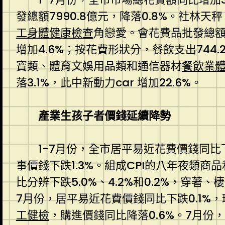
發總額7990.8億元，降落0.8%。社
工身體健康檢查
角戀愛。會花費品批發總
增加4.6%；按花費形狀分，餐飲支出744.2
寶類、體育文娛用品類和通信器材
餐飲業
落3.1%，此中新動力car 增加22.6%。
產業生孩子者價錢延續降勢
1-7月份，全市居平易近花費價錢同比下
事價錢下跌1.3%。組成CPI的八年夜類
比分辨下跌5.0%、4.2%和0.2%，穿著
7月份，居平易近花費價錢同比下跌0.1%
工健檢
，購進價錢同比降落0.6%。7月份