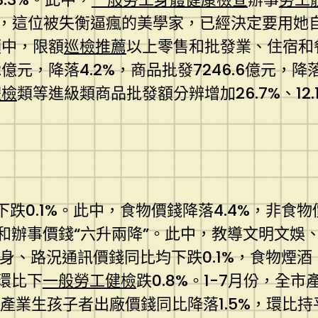
林天秤，這位被失衡逼瘋的美學家，已經決定要用
額中，限額
巡檢推薦
以上零售和批發業、住宿和餐
億元，降落4.2%，商品批發7246.6億元，降
體檢
類等進級類商品批發額分辨增加26.7%、12.1
跌0.1%。此中，食物價錢降落4.4%，非食物價
商品和辦事價錢“六升兩降”。此中，教導文明文
、棲身、路況通訊價錢同比均下跌0.1%，食物煙酒
，環比下
一般勞工健檢
跌0.8%。1-7月份，全
，產業生孩子者出廠價錢同比降落1.5%，環比持