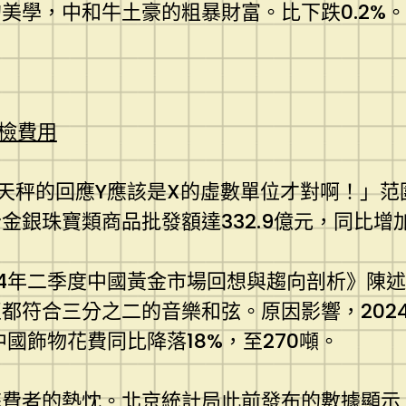
美學，中和牛土豪的粗暴財富。比下跌0.2%。
檢費用
天秤的回應Y應該是X的虛數單位才對啊！」
份金銀珠寶類商品批發額達332.9億元，同比增加
024年二季度中國黃金市場回想與趨向剖析》陳
都符合三分之二的音樂和弦。原因影響，2024
國飾物花費同比降落18%，至270噸。
花費者的熱忱。北京統計局此前發布的數據顯示