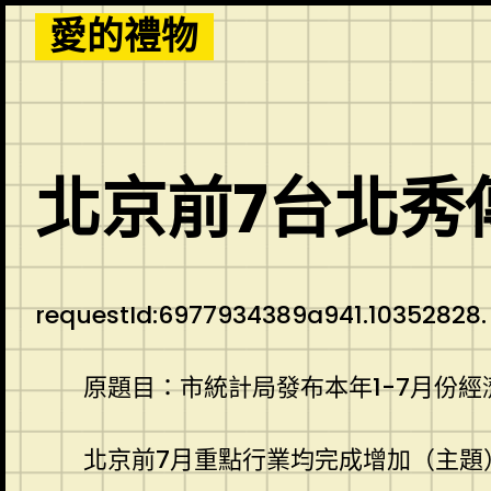
Skip
愛的禮物
to
content
北京前7台北秀
requestId:6977934389a941.10352828.
原題目：市統計局發布本年1-7月份
北京前7月重點行業均完成增加（主題