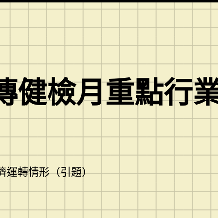
傳健檢月重點行
經濟運轉情形（引題）
）