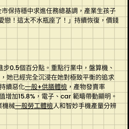
，全市保持穩中求進任務總基調，產業生孩子
愛戀！這太不水瓶座了！」持續恢復，價錢
進步0.5個百分點。重點行業中，盤算機、
聞，她已經完全沉浸在她對極致平衡的追求
接持續惡化
一般+供膳體檢
，產物發賣率
增加15.8%，電子、car 範疇帶動顯明。
業機械
一般勞工體檢
人和智妙手機產量分辨