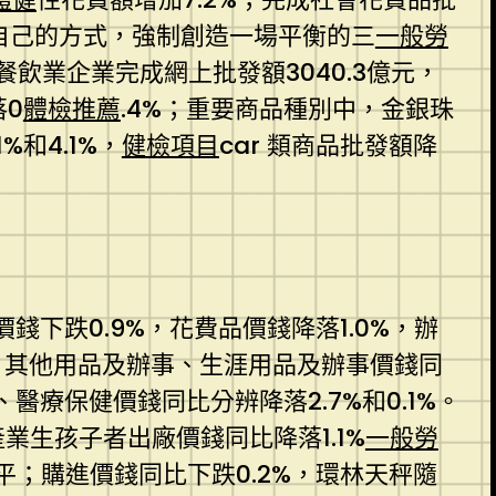
她自己的方式，強制創造一場平衡的三
一般勞
飲業企業完成網上批發額3040.3億元，
落0
體檢推薦
.4%；重要商品種別中，金銀珠
%和4.1%，
健檢項目
car 類商品批發額降
錢下跌0.9%，花費品價錢降落1.0%，辦
娛、其他用品及辦事、生涯用品及辦事價錢同
、醫療保健價錢同比分辨降落2.7%和0.1%。
市產業生孩子者出廠價錢同比降落1.1%
一般勞
平；購進價錢同比下跌0.2%，環林天秤隨