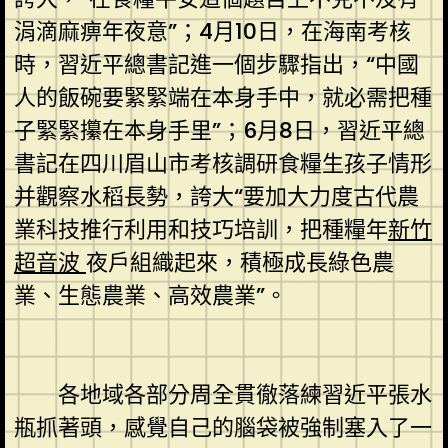
涓滴麻痹年夜意”；4月10日，在海南考核
時，習近平總書記進一個步驟指出，“中國
人的飯碗要緊緊端在本身手中，就必需把種
子緊緊攥在本身手里”；6月8日，習近平總
書記在四川眉山市考核調研食糧生孩子情形
并觀察水稻長勢，誇大“要加大力度古代農
業科技推行利用和技巧培訓，把種糧年
新竹
超音波
夜戶組織起來，積極成長綠色農
業、生態農業、高效農業”。
各地域各部分周全貫徹落練習近平張水
瓶抓著頭，感覺自己的腦袋被強制塞入了一