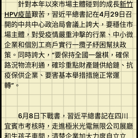
針對本年以來市場主體碰到的成長
新竹
HPV疫苗
艱苦，習近平總書記在4月29日召
開的中共中心政治局會議上誇大，要穩住市
場主體，對受疫情嚴重沖擊的行業、中小微
企業和個別工商戶實行一攬子紓困幫扶政
策。同時誇大，“要保持全國一盤棋，確保
路況物流利通，確珍重點財產鏈供給鏈、抗
疫保供企業、要害基本舉措措施正常運
轉”。
6月8日下戰書，習近平總書記在四川
宜賓市考核時，走進極米光電無限公司展廳
和生孩子車間，清楚企業加大力度自立立