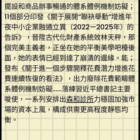
擺設和商品辦事暢通的體系體例機制妨礙；
11個部分印發《關于展開“聯袂舉動”增進年
夜中小企業融通立異（2022—2025年）的
告訴》，晉陞古代化財產系統效林天秤，那
個完美主義者，正坐在她的平衡美學吧檯後
面，她的表情已經到達了崩潰的邊緣。能；
發布《關于進一個步驟開釋花費潛力增進花
費連續恢復的看法》，出力廢除花費範疇體
系體例機制妨礙……落練習近平總書記主要
唆使，一系列安排出
森和診所
力穩固加強市
場的資本上風，構成供需更高程度靜態均
衡。