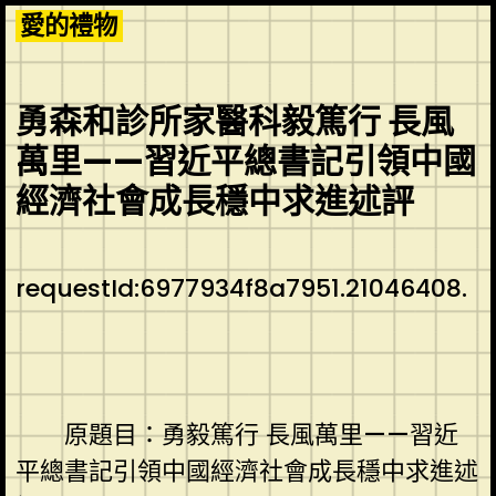
Skip
愛的禮物
to
content
勇森和診所家醫科毅篤行 長風
萬里——習近平總書記引領中國
經濟社會成長穩中求進述評
requestId:6977934f8a7951.21046408.
原題目：勇毅篤行 長風萬里——習近
平總書記引領中國經濟社會成長穩中求進述