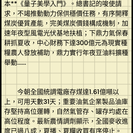
本**《量子美學入門》。總書記的唆使請
求，不竭推動動力保供穩價任務，有序開釋
煤炭優質產能，完美煤炭價錢構成機制，加
速年夜型風電光伏基地扶植；下鼎力氣保春
耕抓夏收，中心財務下達300億元為現實種
糧農人發放補助，鼎力實行年夜豆油料擴種
舉動……
今朝全國統調電廠存煤達1.61億噸以
上，可用天數31天；重要油氣企業製品油庫
存堅持高位運轉，自然氣管存、罐存均處在
高位程度。最新農情調劑顯示，全國麥收進
度已過八成，夏播、夏糧收買有序停止。