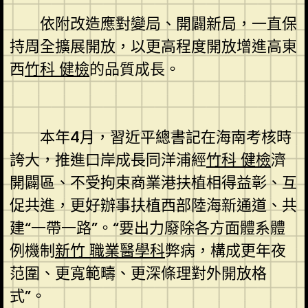
依附改造應對變局、開闢新局，一直保
持周全擴展開放，以更高程度開放增進高東
西
竹科 健檢
的品質成長。
本年4月，習近平總書記在海南考核時
誇大，推進口岸成長同洋浦經
竹科 健檢
濟
開闢區、不受拘束商業港扶植相得益彰、互
促共進，更好辦事扶植西部陸海新通道、共
建“一帶一路”。“要出力廢除各方面體系體
例機制
新竹 職業醫學科
弊病，構成更年夜
范圍、更寬範疇、更深條理對外開放格
式”。