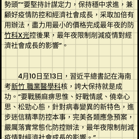
勢頭”“要堅持計謀定力，保持穩中求進，兼
顧好疫情防控和經濟社會成長，采取加倍有
用辦法，盡力用最小的價格完成最年夜的防
竹科X光
控後果，最年夜限制削減疫情對經
濟社會成長的影響”。
4月10日至13日，習近平總書記在海南
考
新竹 職業醫學科
核，誇大保持就是成
功。“要戰勝麻痹思惟、好戰情感、僥幸心
思、松勁心態，針對病毒變異的新特色，進
步迷信精準防控本事，完美各類應急預案，
嚴厲落實常態化防控辦法，最年夜限制削減
疫情對經濟社會成長的影響。”