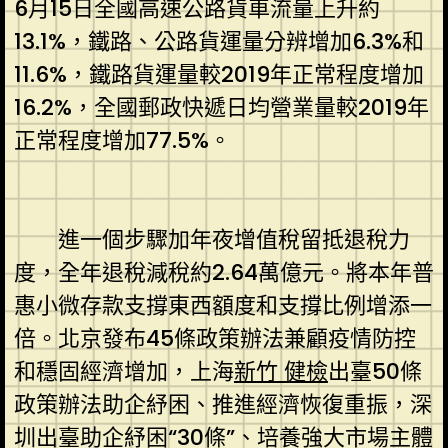
6月15日全國高速公路貨車流量上升約
13.1%，鐵路、公路貨運量分辨增加6.3%和
11.6%，鐵路貨運量較2019年正常程度增加
16.2%，全國郵政快遞日均營業量較2019年
正常程度增加77.5%。
進一個步驟加年夜增值稅留抵退稅力
度，全年退稅減稅約2.64萬億元。將本年普
惠小微存款支撐東西額度和支撐比例增添一
倍。北京發布45條政策辦法兼顧疫情防控
和穩固經濟增加，上海
新竹 健檢
出臺50條
政策辦法助企紓困、推進經濟恢復重振，深
圳出臺助企紓困“30條”、培養強大市場主體