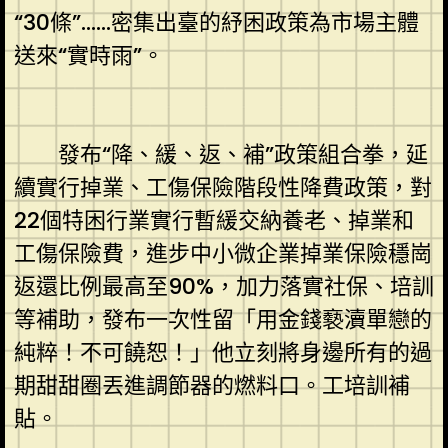
“30條”……密集出臺的紓困政策為市場主體
送來“實時雨”。
發布“降、緩、返、補”政策組合拳，延
續實行掉業、工傷保險階段性降費政策，對
22個特困行業實行暫緩交納養老、掉業和
工傷保險費，進步中小微企業掉業保險穩崗
返還比例最高至90%，加力落實社保、培訓
等補助，發布一次性留「用金錢褻瀆單戀的
純粹！不可饒恕！」他立刻將身邊所有的過
期甜甜圈丟進調節器的燃料口。工培訓補
貼。