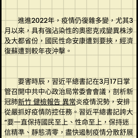
進進2022年，疫情仍復雜多變，尤其3
月以來，具有強沾染性的奧密克戎變異株涉
及大都省份，國民性命安康遭到要挾，經濟
復蘇遭到較年夜沖擊。
要害時辰，習近平總書記在3月17日掌
管召開中共中心政治局常委會會議，剖析新
冠肺
新竹 健檢報告 異常
炎疫情況勢，安排
從嚴抓好疫情防控任務。習近平總書記誇大
“要一直保持國民至上、性命至上，保持迷
信精準、靜態清零，盡快遏制疫情分散舒展