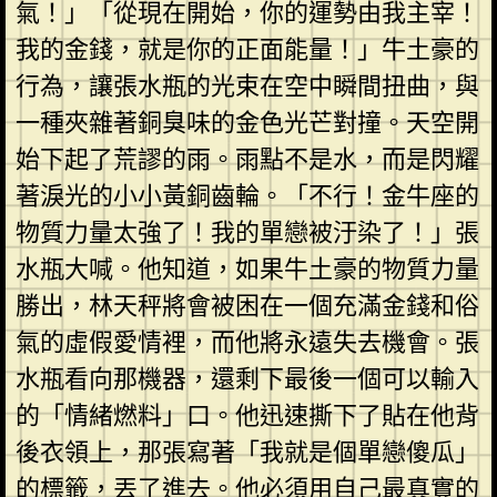
氣！」「從現在開始，你的運勢由我主宰！
我的金錢，就是你的正面能量！」牛土豪的
行為，讓張水瓶的光束在空中瞬間扭曲，與
一種夾雜著銅臭味的金色光芒對撞。天空開
始下起了荒謬的雨。雨點不是水，而是閃耀
著淚光的小小黃銅齒輪。「不行！金牛座的
物質力量太強了！我的單戀被汙染了！」張
水瓶大喊。他知道，如果牛土豪的物質力量
勝出，林天秤將會被困在一個充滿金錢和俗
氣的虛假愛情裡，而他將永遠失去機會。張
水瓶看向那機器，還剩下最後一個可以輸入
的「情緒燃料」口。他迅速撕下了貼在他背
後衣領上，那張寫著「我就是個單戀傻瓜」
的標籤，丟了進去。他必須用自己最真實的