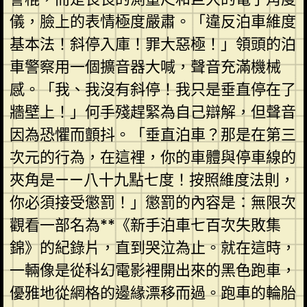
儀，臉上的表情極度嚴肅。「違反泊車維度
基本法！斜停入庫！罪大惡極！」領頭的泊
車警察用一個擴音器大喊，聲音充滿機械
感。「我、我沒有斜停！我只是垂直停在了
牆壁上！」何手殘趕緊為自己辯解，但聲音
因為恐懼而顫抖。「垂直泊車？那是在第三
次元的行為，在這裡，你的車體與停車線的
夾角是——八十九點七度！按照維度法則，
你必須接受懲罰！」懲罰的內容是：無限次
觀看一部名為**《新手泊車七百次失敗集
錦》的紀錄片，直到哭泣為止。就在這時，
一輛像是從科幻電影裡開出來的黑色跑車，
優雅地從網格的邊緣漂移而過。跑車的輪胎