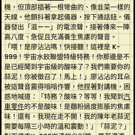
機，但頂部插著一根彎曲的、像韭菜一樣的
天線。他顫抖著拿起儀器，按下通話鈕。儀
器發出「滋——」的電流聲，接著傳來一陣
高八度、急促且充滿養生焦慮的聲音。
「喂！是廖沾沾嗎！快接聽！這裡是 K-
999！宇宙水餃聯盟特級特務！你那邊是不
是已經聞到宇宙級的酸味了？我們需要你的
蒜泥！你被徵召了！馬上！」廖沾沾的耳朵
被這聲音震得嗡嗡作響，他捏著對講機，困
惑地喊道：「特務？酸味？等等！我聞到
汽
車零件
的不是酸味！是麵粉過度膨脹的焦慮
味！還有，我現在走不開！我的陳年老蒜泥
需要每隔三小時的溫和震動！」「蒜泥？」