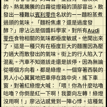
的、熱氣騰騰的白霧從燈箱的頂部冒出，散
發出一種難以
賓利零件
名狀的——麵粉蒸煮
過頭的氣味。「麵粉焦慮？還是過度發
酵？」廖沾沾是個醬料學家，對所有
Audi
零件
食物相關的氣味都極度敏感。他聞出來
了，這是一種只有在極度巨大的麵團因為壓
力過大而散發出的氣味。街上的行人陷入了
混亂。汽車不知道該走還是該停，因為無論
從哪個方向看，都是綠燈。一個穿著西裝的
男人小心翼翼地把車停在路中央，搖下車
窗，對著紅綠燈大喊：「喂！你為什麼咕嚕
咕嚕？你倒是紅一下啊！我要向左轉！綠燈
沒用啊！」廖沾沾感覺到一陣心悸。這種氣