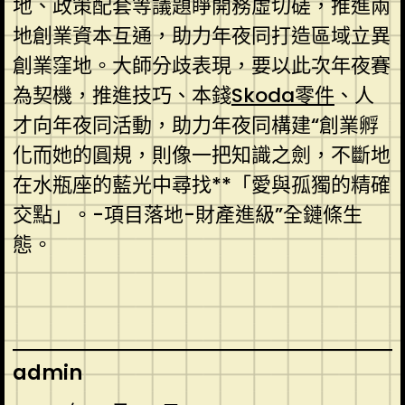
地、政策配套等議題睜開務虛切磋，推進兩
地創業資本互通，助力年夜同打造區域立異
創業窪地。大師分歧表現，要以此次年夜賽
為契機，推進技巧、本錢
Skoda零件
、人
才向年夜同活動，助力年夜同構建“創業孵
化而她的圓規，則像一把知識之劍，不斷地
在水瓶座的藍光中尋找**「愛與孤獨的精確
交點」。-項目落地-財產進級”全鏈條生
態。
admin