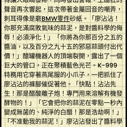
聲音再次響起，這次帶著金屬回音的嘲弄，
刺耳得像是磨
BMW零件
砂紙。「廖沾沾！
你那充滿腐敗氣味的蒜泥，是對醬料學的侮
辱！必須淨化！」「你將為你那百分之五的
醬油，以及百分之九十五的邪惡蒜頭付出代
價！」醋罐機器人的頂端裂開，露出了一個
巨大的管口，正在聚積藍色光芒。K-999
特務用它穿著燕尾服的小爪子，一把抓住了
廖沾沾的褲腳催促著他。「快點！沾沾先
生！那是醋酸離子炮！專門用來溶解有機發
酵物的！」「它會把你的蒜泥在零點一秒內
變成無菌的、純淨的白醋！那是浩劫啊！」
「不准動我的蒜泥！」廖沾沾發出了醬料學