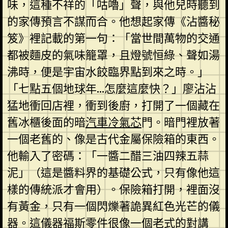
味，這種不祥的「咕嚕」聲，與他兒時聽到
的家傳預言不謀而合。他想起家傳《沾醬秘
笈》裡記載的第一句：「當世間萬物的交通
都被麵皮的氣味籠罩，且燈號恒綠、聲如湯
沸時，便是宇宙水餃臨界點到來之時。」
「七點五個地球年…怎麼這麼快？」廖沾沾
猛地衝回店裡，衝到後廚，打開了一個藏在
舊冰櫃後面的暗
汽車冷氣芯
門。暗門裡放著
一個老舊的、像是古代金屬保險箱的東西。
他輸入了密碼：「一醬二醋三油四辣五蒜
泥」（這是醬料界的基礎公式，只有像他這
樣的傳統派才會用）。保險箱打開，裡面沒
有黃金，只有一個閃爍著詭異紅色光芒的儀
器。這儀器
福斯零件
很像一個老式的對講