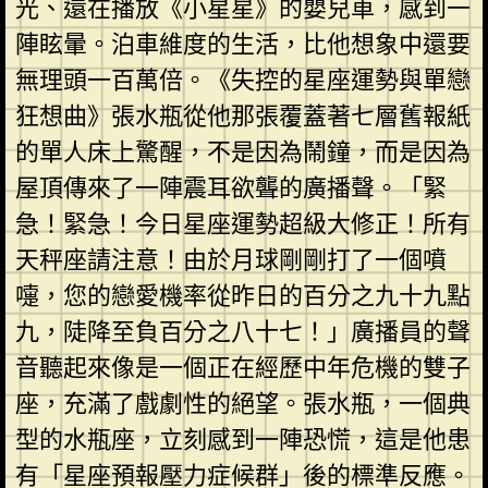
光、還在播放《小星星》的嬰兒車，感到一
陣眩暈。泊車維度的生活，比他想象中還要
無理頭一百萬倍。《失控的星座運勢與單戀
狂想曲》張水瓶從他那張覆蓋著七層舊報紙
的單人床上驚醒，不是因為鬧鐘，而是因為
屋頂傳來了一陣震耳欲聾的廣播聲。「緊
急！緊急！今日星座運勢超級大修正！所有
天秤座請注意！由於月球剛剛打了一個噴
嚏，您的戀愛機率從昨日的百分之九十九點
九，陡降至負百分之八十七！」廣播員的聲
音聽起來像是一個正在經歷中年危機的雙子
座，充滿了戲劇性的絕望。張水瓶，一個典
型的水瓶座，立刻感到一陣恐慌，這是他患
有「星座預報壓力症候群」後的標準反應。