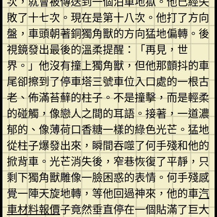
次，就會被傳送到一個泊車地獄。他已經失
敗了十七次。現在是第十八次。他打了方向
盤，車頭朝著銅獨角獸的方向猛地偏轉。後
視鏡發出最後的溫柔提醒：「再見，世
界。」他沒有撞上獨角獸，但他那顫抖的車
尾卻擦到了停車塔三號車位入口處的一根古
老、佈滿苔蘚的柱子。不是撞擊，而是輕柔
的碰觸，像戀人之間的耳語。接著，一道濃
郁的、像薄荷口香糖一樣的綠色光芒。猛地
從柱子爆發出來，瞬間吞噬了何手殘和他的
掀背車。光芒消失後，窄巷恢復了平靜，只
剩下獨角獸雕像一臉困惑的表情。何手殘感
覺一陣天旋地轉，等他回過神來，他的車
汽
車材料報價
子竟然垂直停在一個貼滿了巨大