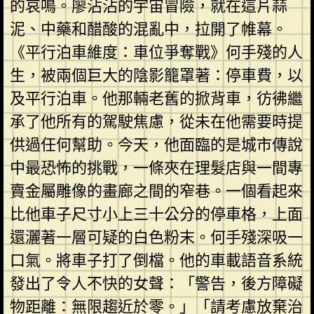
的哀鳴。廖沾沾的宇宙冒險，就在這片蒜
泥、中藥和醋酸的混亂中，拉開了帷幕。
《平行泊車維度：車位爭奪戰》何手殘的人
生，被兩個巨大的陰影籠罩著：停車費，以
及平行泊車。他那輛老舊的掀背車，彷彿繼
承了他所有的駕駛焦慮，從未在他需要時提
供過任何幫助。今天，他面臨的是城市傳說
中最恐怖的挑戰，一條夾在理髮店與一間專
賣金屬雕像的畫廊之間的窄巷。一個看起來
比他車子尺寸小上三十公分的停車格，上面
還灑著一層可疑的白色粉末。何手殘深吸一
口氣。將車子打了倒檔。他的車載語音系統
發出了令人不快的女聲：「警告，後方障礙
物距離：無限趨近於零。」「請考慮放棄治