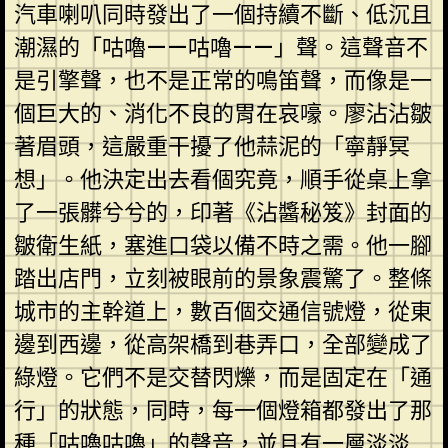
汽車喇叭同時發出了一個持續不斷、低沉且
潮濕的「咕嚕——咕嚕——」聲。這聲音不
是引擎聲，也不是正常的鳴笛聲，而像是一
個巨大的、消化不良的胃在哀嚎。廖沾沾皺
著眉頭，這嚴重干擾了他蒜泥的「寧靜冥
想」。他決定出去看個究竟，順手從桌上拿
了一張髒兮兮的，印著《沾醬秘笈》封面的
皺衛生紙，塞進口袋以備不時之需。他一腳
踏出店門，立刻被眼前的景象震驚了。整條
城市的主幹道上，數百個交通信號燈，從東
邊到西邊，從高架橋到巷弄口，全部變成了
綠燈。它們不是交替閃爍，而是固定在「通
行」的狀態，同時，每一個燈箱都發出了那
種「咕嚕咕嚕」的聲音，並且有一層淡淡