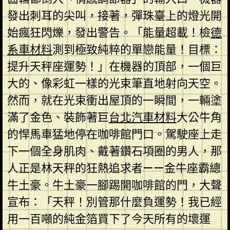
發出刺耳的尖叫，接著，彈珠臺上的燈光開
始瘋狂閃爍，發出警告。「能量超載！檢
德
系車材料
測到極致純粹的單戀能量！目標：
提升天秤座運勢！」在機器的頂部，一個巨
大的、像彩虹一樣的光束筆直地射向天空。
然而，就在光束衝出屋頂的一瞬間，一輛塗
滿了金色、裝飾著巨
台北汽車材料
大公牛角
的悍馬車猛地停在咖啡館門口。駕駛座上走
下一個全身肌肉、戴著鑽石項圈的男人，那
人正是林天秤的狂熱追求者——金牛座霸總
牛土豪。牛土豪一腳踢開咖啡館的門，大聲
宣布：「天秤！別管那什麼負運勢！我已經
用一百噸的純金箔買下了今天所有的壞運