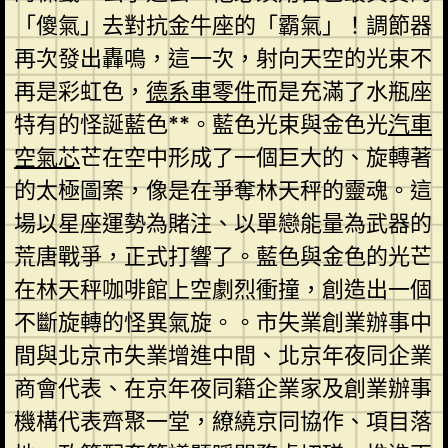
「傻氣」去對抗金牛座的「霸氣」！調節器
再次發出轟鳴，這一次，射向天空的光束不
再是彩虹色，
德系車零件
而是充滿了水瓶座
特有的怪誕藍色**。藍色光束與金色光
汽車
空氣芯
芒在空中形成了一個巨大的、旋轉著
的太極圖案，像是在爭奪林天秤的靈魂。這
場以星座運勢為賭注、以單戀能量為武器的
荒唐戰爭，正式打響了。藍色與金色的光芒
在林天秤咖啡館上空劇烈衝撞，創造出一個
不斷旋轉的怪異氣旋。。市失業創業辦事中
間與北京市失業增進中間、北京年夜同企業
商會代表、在京年夜同籍企業家及創業辦事
機構代表齊聚一堂，繚繞京同協作、項目落