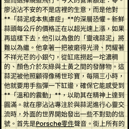
道而選擇繞道飛行。今天的營業額是：零。
廖沾沾不安的不是店裡的生意，而是他對
**「蒜泥成本焦慮症」**的深層恐懼。新鮮
蒜頭每公斤的價格正在以超光速上漲，如果
再這樣下去，他引以為傲的「靈魂蒜泥」將
難以為繼。他拿著一把被磨得光滑、閃耀著
不祥光芒的小銀勺，從缸底撈起一坨濃稠
的、顏色介於灰綠與土黃之間的發酵物。這
蒜泥被他照顧得像稀世珍寶，每隔三小時，
他就要用手指彈一下缸邊，確保它能感受到
**「溫和的震動」**，以助其在精神上達到
圓滿。就在廖沾沾專注於與蒜泥進行心靈交
流時，外面的世界開始發出一些不對勁的信
號。首先是
Porsche零件
聲音。街上所有的