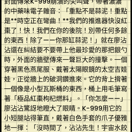
對面傳來K-999崩潰的尖叫聲，帶著濃濃
的中藥味電子雜音：「重點不是蒜泥！重點
是**時空正在彎曲！**我們的推進器快沒紅
棗了！快！我們在你的後院！別帶任何多餘
的東西！除了——你那缸蒜泥！」就在廖沾
沾還在糾結要不要帶上他最珍愛的那把銀勺
時，外面的牆壁傳來一聲巨大的撞擊。一個
穿著黑色燕尾服、戴著太陽眼鏡的太空吉娃
娃，正從牆上的破洞鑽進來。它的背上揹著
一個像是小型瓦斯桶的東西，桶上用毛筆寫
著「極品紅棗枸杞燃料」。「你怎麼——」
廖沾沾驚訝地瞪大了眼睛。K-999用它的
小短腿站得筆直，戴著白色手套的爪子優雅
地一揮：「沒時間了，沾沾先生！宇宙水餃