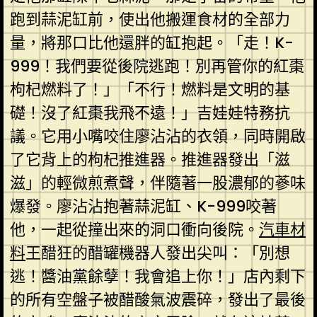
跑到蒜泥缸前，使出他搬運食材的全部力
量，將那口比他還胖的缸抱起。「走！K-
999！我們要從後院逃跑！別再管你的紅棗
枸杞燃料了！」「不行！燃料是文明的基
礎！沒了紅棗我飛不遠！」吉娃娃特務抗
議。它用小嘴咬住廖沾沾的衣領，同時開啟
了它背上的枸杞推進器。推進器發出「滋
滋」的輕微煎煮聲，伴隨著一股濃郁的蔘味
爆發。廖沾沾抱著蒜泥缸、K-999咬著
他，一起從撞出來的洞口衝向後院。
汽車材
料
王醋狂的醋罐機器人發出尖叫：「別想
逃！醬油黨餘孽！我會追上你！」店內剩下
的所有空盤子被醋酸氣波震碎，發出了最後