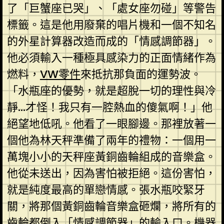
了「巨蟹座已哭」、「處女座勿碰」等警告
標籤。這是他用廢棄的唱片機和一個不知名
的外星計算器改造而成的「情感調節器」。
他必須輸入一種極具感染力的正面情緒作為
燃料，
VW零件
來抵抗那負面的運勢波。
「水瓶座的優勢，就是超脫一切的理性與冷
靜…才怪！我只有一腔熱血的傻氣啊！」他
絕望地低吼。他看了一眼腳邊。那裡放著一
個他為林天秤準備了兩年的禮物：一個用一
萬塊小小的天秤座黃銅齒輪組成的音樂盒。
他從未送出，因為害怕被拒絕。這份害怕，
就是純度最高的單戀情感。張水瓶咬緊牙
關，將那個黃銅齒輪音樂盒砸爛，將所有的
齒輪都倒入「情感調節器」的輸入口。機器