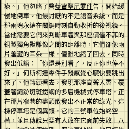
療。」他忽略了警
藍寶堅尼零件
告，開始緩
慢地倒車。他最討厭的不是語音系統，而是
那兩塊永遠在關鍵時刻自動收折的後視鏡。
當他需要它們來判斷車體與那座價值不菲的
銅製獨角獸雕像之間的距離時，它們卻像兩
片羞澀的耳朵一樣，優雅地縮了回去。同時
發出低語：「你還是別看了，反正你也停不
好。」何
斯柯達零件
手殘感覺心臟快要跳出
來了。他轉頭看去，發現那座高聳入雲、覆
蓋著鏽跡斑斑鐵網的多層機械式停車塔，正
在那片窄巷的盡頭散發出不正常的綠光。這
棟停車塔是個異類，它的三號車位始終空
著，並且傳說只要有人敢在它面前失敗十八