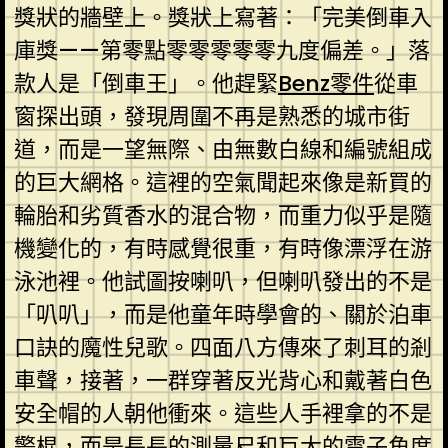
獎狀的牆壁上。獎狀上寫著：「完美倒車入
庫獎——第零點零零零零零九度偏差。」落
款人是「倒車王」。他趕緊
Benz零件
從車
窗探出頭，發現周圍不再是熟悉的城市街
道，而是一望無際、由無數白線和編號組成
的巨大網格。這裡的空氣聞起來像是新買的
輪胎和劣質香水的混合物，而重力似乎是隨
機變化的，有時感覺很重，有時像漂浮在游
泳池裡。他試圖按喇叭，但喇叭發出的不是
「叭叭」，而是他童年時學會的、關於泊車
口訣的魔性兒歌。四面八方傳來了刺耳的剎
車聲，接著，一群穿著反光背心和戴著白色
安全帽的人朝他衝來。這些人手裡拿的不是
警棍，而是長長的測量尺和巨大的電子角度