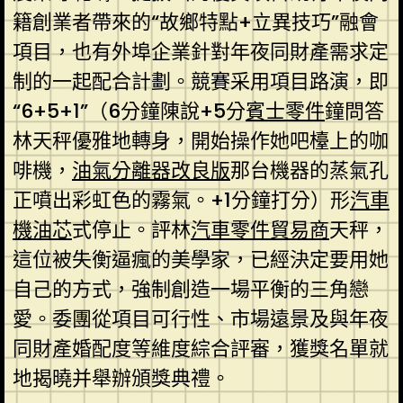
籍創業者帶來的“故鄉特點+立異技巧”融會
項目，也有外埠企業針對年夜同財產需求定
制的一起配合計劃。競賽采用項目路演，即
“6+5+1”（6分鐘陳說+5分
賓士零件
鐘問答
林天秤優雅地轉身，開始操作她吧檯上的咖
啡機，
油氣分離器改良版
那台機器的蒸氣孔
正噴出彩虹色的霧氣。+1分鐘打分）形
汽車
機油芯
式停止。評林
汽車零件貿易商
天秤，
這位被失衡逼瘋的美學家，已經決定要用她
自己的方式，強制創造一場平衡的三角戀
愛。委團從項目可行性、市場遠景及與年夜
同財產婚配度等維度綜合評審，獲獎名單就
地揭曉并舉辦頒獎典禮。