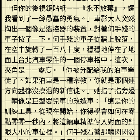
「但你的後視鏡貼紙——『永不放棄』，讓
我看到了一絲愚蠢的勇氣。」車影大人突然
掏出一個像是遙控器的裝置，對著何手殘的
車子按了一下。何手殘的車子從牆上脫落，
在空中旋轉了一百八十度，穩穩地停在了地
面上
台北汽車零件
的一個停車格中。這次，
夾角是——零度。「你被分配給我的泊車學
徒了。如果泊車是一種宗教，你就是那個連
方向盤都沒摸過的新信徒。」她指了指旁邊
一輛像是巨型嬰兒車的改造車：「這是你的
訓練工具，從現在開始，你得學會如何在零
點零零一秒內，將這輛車精準停入對面的針
眼大小的車位裡。」何手殘看著那輛閃閃發