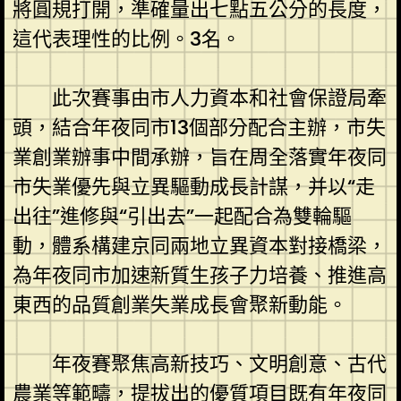
將圓規打開，準確量出七點五公分的長度，
這代表理性的比例。3名。
此次賽事由市人力資本和社會保證局牽
頭，結合年夜同市13個部分配合主辦，市失
業創業辦事中間承辦，旨在周全落實年夜同
市失業優先與立異驅動成長計謀，并以“走
出往”進修與“引出去”一起配合為雙輪驅
動，體系構建京同兩地立異資本對接橋梁，
為年夜同市加速新質生孩子力培養、推進高
東西的品質創業失業成長會聚新動能。
年夜賽聚焦高新技巧、文明創意、古代
農業等範疇，提拔出的優質項目既有年夜同