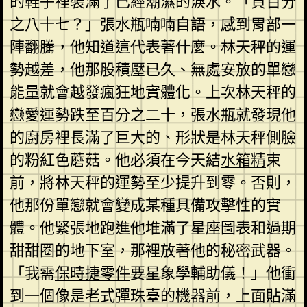
的鞋子裡裝滿了已經潮濕的淚水。「負百分
之八十七？」張水瓶喃喃自語，感到胃部一
陣翻騰，他知道這代表著什麼。林天秤的運
勢越差，他那股積壓已久、無處安放的單戀
能量就會越發瘋狂地實體化。上次林天秤的
戀愛運勢跌至百分之二十，張水瓶就發現他
的廚房裡長滿了巨大的、形狀是林天秤側臉
的粉紅色蘑菇。他必須在今天結
水箱精
束
前，將林天秤的運勢至少提升到零。否則，
他那份單戀就會變成某種具備攻擊性的實
體。他緊張地跑進他堆滿了星座圖表和過期
甜甜圈的地下室，那裡放著他的秘密武器。
「我需
保時捷零件
要星象學輔助儀！」他衝
到一個像是老式彈珠臺的機器前，上面貼滿