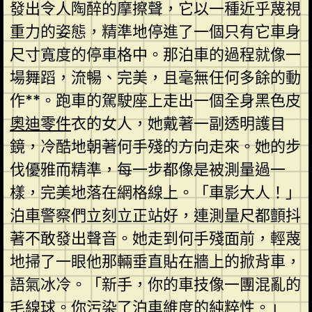
發出令人陶醉的摩擦聲，它以一種近乎蔑視
重力的姿態，精準地停進了一個只有它車身
尺寸寬度的停車格中。那泊車的過程就像一
場舞蹈，流暢、完美，且毫無任何多餘的動
作**。跑車的駕駛座上走出一個全身黑色皮
奧迪零件
衣的女人，她戴著一副透明護目
鏡，冷酷地朝著何手殘的方向走來。她的步
伐優雅而精準，每一步都像是被測量過一
樣，完美地落在網格線上。「車影大人！」
泊車警察們立刻立正站好，連測量尺都顫抖
著不敢發出聲音。她走到何手殘面前，輕蔑
地掃了一眼他那輛垂直貼在牆上的掀背車，
語氣冰冷。「新手，你的車技像一團混亂的
毛線球。你污染了泊車維度的純粹性。」