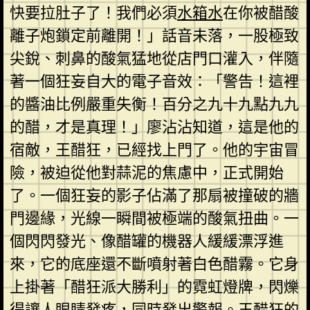
快要拉肚子了！我們必須
水箱水
在你被醋酸
離子炮鎖定前離開！」話音未落，一股極致
尖銳、刺鼻的酸氣猛地從店門口灌入，伴隨
著一個狂妄自大的電子音效：「警告！這裡
的醬油比例嚴重失衡！百分之九十九點九九
的醋，才是真理！」廖沾沾知道，這是他的
宿敵，王醋狂，已經找上門了。他的宇宙冒
險，被迫從他對蒜泥的焦慮中，正式開始
了。一個狂妄的影子佔滿了那扇被撞破的牆
門邊緣，光線一瞬間被極端的酸氣扭曲。一
個閃閃發光、像醋罐的機器人緩緩漂浮進
來，它的底座還不斷噴射著白色醋霧。它身
上掛著「醋狂派大勝利」的霓虹燈牌，閃爍
得讓人眼睛發疼，同時發出警報。王醋狂的