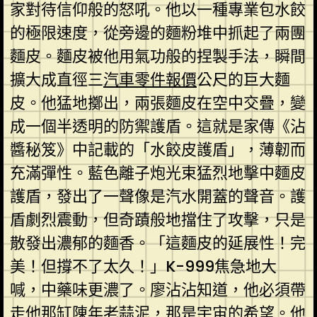
家對待信仰般的怒吼。他以一種專業包水餃
的極限速度，從旁邊的麵粉堆中抓起了兩團
麵皮。麵皮被他用氣功般的捏製手法，瞬間
擴大成直徑三
汽車零件報價
公尺的巨大麵
皮。他猛地擲出，兩張麵皮在空中交疊，變
成一個半透明的防禦護盾。這就是家傳《沾
醬秘笈》中記載的「水餃皮護盾」，薄韌而
充滿彈性。藍色離子炮光束猛烈地擊中麵皮
護盾，發出了一聲像是汽水開蓋的聲音。護
盾劇烈震動，但奇蹟般地擋住了攻擊，只是
散發出濃郁的麵香。「這麵皮的延展性！完
美！但撐不了太久！」K-999焦急地大
喊，中藥味更濃了。廖沾沾知道，他必須帶
走他那缸陳年老蒜泥，那是宇宙的希望。他