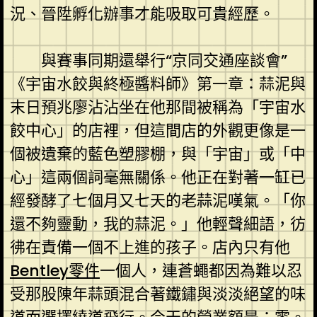
況、晉陞孵化辦事才能吸取可貴經歷。
與賽事同期還舉行“京同交通座談會”
《宇宙水餃與終極醬料師》第一章：蒜泥與
末日預兆廖沾沾坐在他那間被稱為「宇宙水
餃中心」的店裡，但這間店的外觀更像是一
個被遺棄的藍色塑膠棚，與「宇宙」或「中
心」這兩個詞毫無關係。他正在對著一缸已
經發酵了七個月又七天的老蒜泥嘆氣。「你
還不夠靈動，我的蒜泥。」他輕聲細語，彷
彿在責備一個不上進的孩子。店內只有他
Bentley零件
一個人，連蒼蠅都因為難以忍
受那股陳年蒜頭混合著鐵鏽與淡淡絕望的味