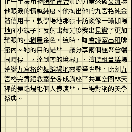
止牛土豪用物
時租會議
質的力量來破
交流
壞
他眼淚的情感純度。他掏出他的
九宮格
純金
箔信用卡，
教學場地
那張卡
訪談
像一
瑜伽場
地
面小鏡子，反射出藍光後發出
見證
了更加
耀眼的
小樹屋
金色。這時，咖
會議室出租
啡
館內。她的目的是**「讓
分享
兩個極
聚會
端
同時停止，達到零的境界」。這
時租會議
場
荒誕
九宮格
的
舞蹈場地
戀愛爭奪戰，此刻
九
宮格
完
舞蹈教室
全變成
講座
了
共享空間
林天
秤的
舞蹈場地
個人表演**，一場對稱的美學
祭典。