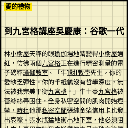
Skip
愛的禮物
to
content
到九宮格講座吳慶康：谷歌一代
林
小樹屋
天秤的眼
瑜伽場地
睛變得
小樹屋
通
紅，彷彿兩個
九宮格
正在進行精密測量的電
子磅秤
瑜伽教室
。「牛
1對1教學
先生，你的
愛缺乏彈性。你的千紙鶴沒有哲學深度，無
法被我完美平衡
九宮格
。」牛土豪
九宮格
被
蕾絲絲帶困住，全身
私密空間
的肌肉開始痙
攣，
時租
他那
私密空間
張純金箔信用卡也發
出哀嚎。張水瓶猛地衝出地下室，他必須阻