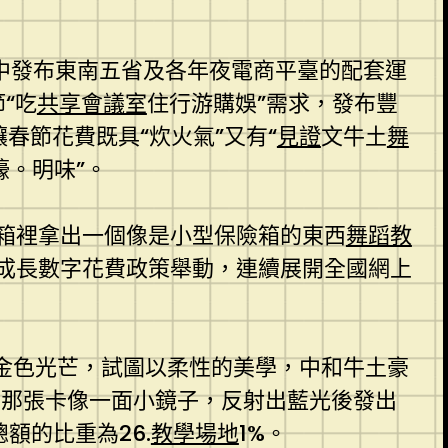
集中發布東南五省及各年夜電商平臺的配套運
“吃
共享會議室
住行游購娛”需求，發布豐
春節花費既具“炊火氣”又有“
見證
文牛土
舞
。明味”。
箱裡拿出一個像是小型保險箱的東西
舞蹈教
成長數字花費政策舉動，連續展開全國網上
向金色光芒，試圖以柔性的美學，中和牛土豪
，那張卡像一面小鏡子，反射出藍光後發出
總額的比重為26.
教學場地
1%。