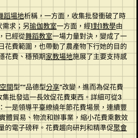
舞蹈場地
析稱，一方面，收集批發衝破了時
伏需求；另
瑜伽教室
一方面，經
1對1教學
由
，已經從
舞蹈教室
一場力量對決，變成了一
日花費範圍，也帶動了農產物下行她的目的
穩花費、穩預期
家教場地
施展了主要支持感
空間
型”“品德型
分享
”改變，進而為促花費
收集批發這一長效促花費東西。詳細可從3
：一是領導平臺繚繞年節花費場景，連續豐
實體貿易、物流和辦事業，縮小花費乘數效
量的電子磅秤。花費趨向研判和精準促
聚會