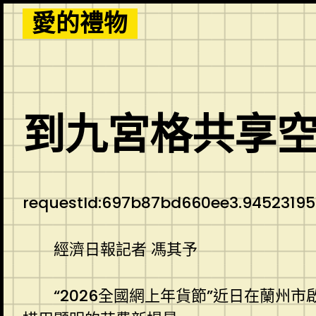
Skip
愛的禮物
to
content
到九宮格共享
requestId:697b87bd660ee3.94523195
經濟日報記者 馮其予
“2026全國網上年貨節”近日在蘭州