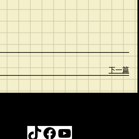
。
下一篇
TikTok
Facebook
YouTube