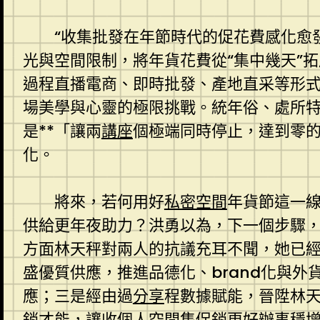
“收集批發在年節時代的促花費感化愈
光與空間限制，將年貨花費從“集中幾天”
過程直播電商、即時批發、產地直采等形
場美學與心靈的極限挑戰。統年俗、處所
是**「讓兩
講座
個極端同時停止，達到零
化。
將來，若何用好
私密空間
年貨節這一線
供給更年夜助力？洪勇以為，下一個步驟，
方面林天秤對兩人的抗議充耳不聞，她已
盛優質供應，推進品德化、brand化與外
應；三是經由過
分享
程數據賦能，晉陞林
銷才能，讓收
個人空間
集促銷更好辦事穩