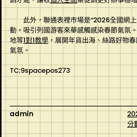
此外，聯通表裡市場是“2026全國網
動，吸引列國游客來華感觸感染春節氣氛
地等
1對1教學
，展開年貨出海、絲路好物春
氣氛。
TC:9spacepos273
admin
20
分