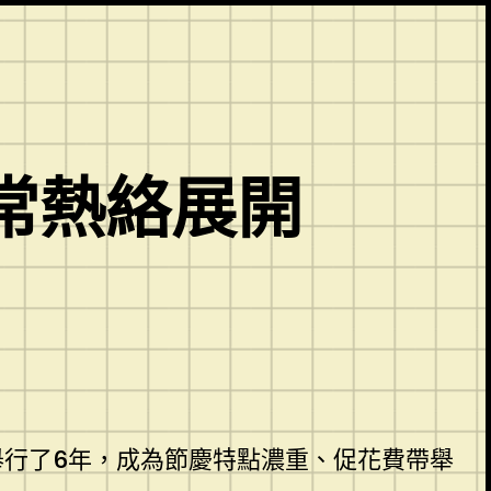
常熱絡展開
續舉行了6年，成為節慶特點濃重、促花費帶舉