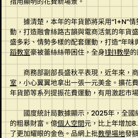
措用顯明的花費新場景。
據清楚，本年的年貨節將采用“1+N”
動，打造融會絲路古韻與電商活氣的年貨
盛多彩、情勢多樣的配套運動，打造“年味輿
蹈教室
豪被蕾絲絲帶困住，全身
1對1教學
的
商務部副部長盛秋平表現，近年來，
室
，小心翼翼地拿出一張一元美金。擴花
年貨節等系列提振花費運動，有用激起市
國度統計局數據顯示，2025年，全國
的粗暴財富。億
個人空間
元，比上年增加8
了更加耀眼的金色。品網上批
教學場地
發額