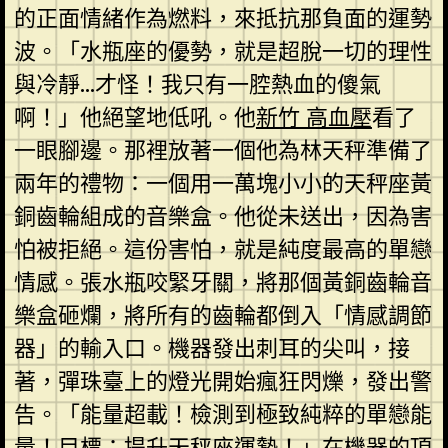
的正面情緒作為燃料，來抵抗那負面的運勢
波。「水瓶座的優勢，就是超脫一切的理性
與冷靜…才怪！我只有一腔熱血的傻氣
啊！」他絕望地低吼。他
新竹 高血壓
看了
一眼腳邊。那裡放著一個他為林天秤準備了
兩年的禮物：一個用一萬塊小小的天秤座黃
銅齒輪組成的音樂盒。他從未送出，因為害
怕被拒絕。這份害怕，就是純度最高的單戀
情感。張水瓶咬緊牙關，將那個黃銅齒輪音
樂盒砸爛，將所有的齒輪都倒入「情感調節
器」的輸入口。機器發出刺耳的尖叫，接
著，彈珠臺上的燈光開始瘋狂閃爍，發出警
告。「能量超載！檢測到極致純粹的單戀能
量！目標：提升天秤座運勢！」在機器的頂