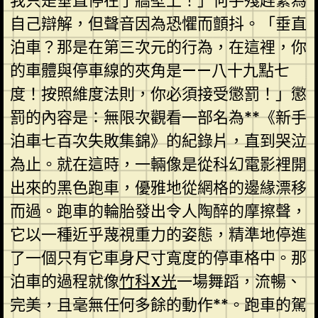
我只是垂直停在了牆壁上！」何手殘趕緊為
自己辯解，但聲音因為恐懼而顫抖。「垂直
泊車？那是在第三次元的行為，在這裡，你
的車體與停車線的夾角是——八十九點七
度！按照維度法則，你必須接受懲罰！」懲
罰的內容是：無限次觀看一部名為**《新手
泊車七百次失敗集錦》的紀錄片，直到哭泣
為止。就在這時，一輛像是從科幻電影裡開
出來的黑色跑車，優雅地從網格的邊緣漂移
而過。跑車的輪胎發出令人陶醉的摩擦聲，
它以一種近乎蔑視重力的姿態，精準地停進
了一個只有它車身尺寸寬度的停車格中。那
泊車的過程就像
竹科X光
一場舞蹈，流暢、
完美，且毫無任何多餘的動作**。跑車的駕