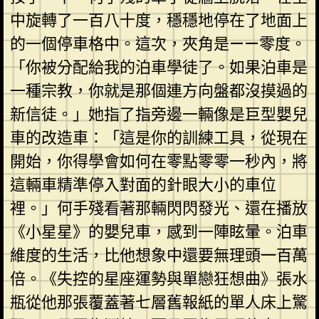
中旋轉了一百八十度，穩穩地停在了地面上
的一個停車格中。這次，夾角是——零度。
「你被分配給我的泊車學徒了。如果泊車是
一種宗教，你就是那個連方向盤都沒摸過的
新信徒。」她指了指旁邊一輛像是巨型嬰兒
車的改造車：「這是你的訓練工具，從現在
開始，你得學會如何在零點零零一秒內，將
這輛車精準停入對面的針眼大小的車位
裡。」何手殘看著那輛閃閃發光、還在播放
《小星星》的嬰兒車，感到一陣眩暈。泊車
維度的生活，比他想象中還要無理頭一百萬
倍。《失控的星座運勢與單戀狂想曲》張水
瓶從他那張覆蓋著七層舊報紙的單人床上驚