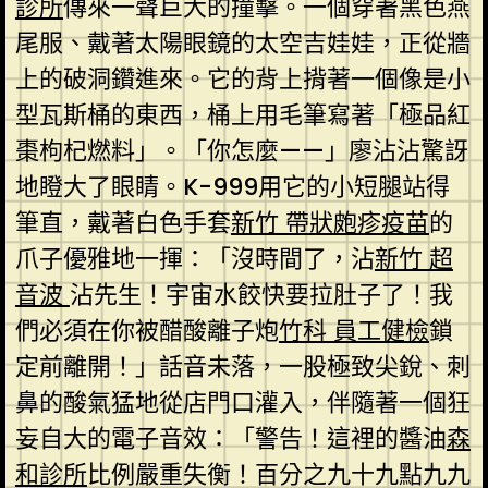
診所
傳來一聲巨大的撞擊。一個穿著黑色燕
尾服、戴著太陽眼鏡的太空吉娃娃，正從牆
上的破洞鑽進來。它的背上揹著一個像是小
型瓦斯桶的東西，桶上用毛筆寫著「極品紅
棗枸杞燃料」。「你怎麼——」廖沾沾驚訝
地瞪大了眼睛。K-999用它的小短腿站得
筆直，戴著白色手套
新竹 帶狀皰疹疫苗
的
爪子優雅地一揮：「沒時間了，沾
新竹 超
音波
沾先生！宇宙水餃快要拉肚子了！我
們必須在你被醋酸離子炮
竹科 員工健檢
鎖
定前離開！」話音未落，一股極致尖銳、刺
鼻的酸氣猛地從店門口灌入，伴隨著一個狂
妄自大的電子音效：「警告！這裡的醬油
森
和診所
比例嚴重失衡！百分之九十九點九九