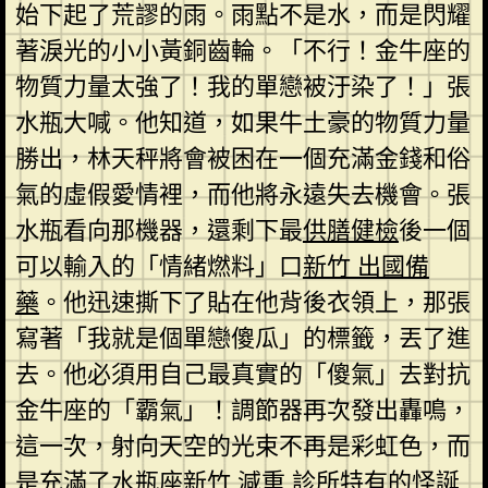
始下起了荒謬的雨。雨點不是水，而是閃耀
著淚光的小小黃銅齒輪。「不行！金牛座的
物質力量太強了！我的單戀被汙染了！」張
水瓶大喊。他知道，如果牛土豪的物質力量
勝出，林天秤將會被困在一個充滿金錢和俗
氣的虛假愛情裡，而他將永遠失去機會。張
水瓶看向那機器，還剩下最
供膳健檢
後一個
可以輸入的「情緒燃料」口
新竹 出國備
藥
。他迅速撕下了貼在他背後衣領上，那張
寫著「我就是個單戀傻瓜」的標籤，丟了進
去。他必須用自己最真實的「傻氣」去對抗
金牛座的「霸氣」！調節器再次發出轟鳴，
這一次，射向天空的光束不再是彩虹色，而
是充滿了水瓶座
新竹 減重 診所
特有的怪誕