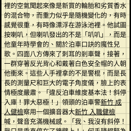
裡的空氣聞起來像是新買的輪胎和劣質香水
的混合物，而重力似乎是隨機變化的，有時
感覺很重，有時像漂浮在游泳池裡。他試圖
按喇叭，但喇叭發出的不是「叭叭」，而是
他童年時學會的、關於泊車口訣的魔性兒
歌。四面八方傳來了刺耳的剎車聲，接著，
一群穿著反光背心和戴著白色安全帽的人朝
他衝來。這些人手裡拿的不是警棍，而是長
長的測量尺和巨大的電子角度儀，臉上的表
情極度嚴肅。「違反泊車維度基本法！斜停
入庫！罪大惡極！」領頭的泊車警
新竹 成
人健檢
察用一個擴音器大
新竹 入職健檢
喊，聲音充滿機械感。「我、我沒有斜停！