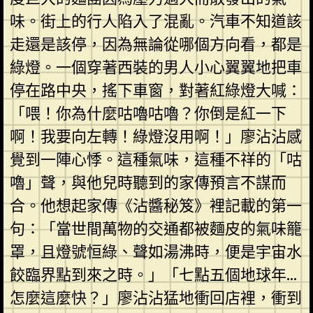
味。街上的行人陷入了混亂。汽車不知道該
走還是該停，因為無論從哪個方向看，都是
綠燈。一個穿著西裝的男人小心翼翼地把車
停在路中央，搖下車窗，對著紅綠燈大喊：
「喂！你為什麼咕嚕咕嚕？你倒是紅一下
啊！我要向左轉！綠燈沒用啊！」廖沾沾感
覺到一陣心悸。這種氣味，這種不祥的「咕
嚕」聲，與他兒時聽到的家傳預言不謀而
合。他想起家傳《沾醬秘笈》裡記載的第一
句：「當世間萬物的交通都被麵皮的氣味籠
罩，且燈號恒綠、聲如湯沸時，便是宇宙水
餃臨界點到來之時。」「七點五個地球年…
怎麼這麼快？」廖沾沾猛地衝回店裡，衝到