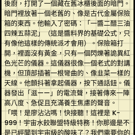
後廚，打開了一個藏在舊冰櫃後面的暗門。
暗門裡放著一個老舊的、像是古代金屬保險
箱的東西。他輸入了密碼：「一醬二醋三油
四辣五蒜泥」（這是醬料界的基礎公式，只
有像他這樣的傳統派才會用）。保險箱打
開，裡面沒有黃金，只有一個閃爍著詭異紅
色光芒的儀器。這儀器很像一個老式的對講
機，但頂部插著一根彎曲的、像韭菜一樣的
天線。他顫抖著拿起儀器，按下通話鈕。儀
器發出「滋——」的電流聲，接著傳來一陣
高八度、急促且充滿養生焦慮的聲音。
「喂！是廖沾沾嗎！快接聽！這裡是 K-
999！宇宙水餃聯盟特級特務！你那邊是不
是已經聞到宇宙級的酸味了？我們需要你的