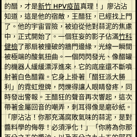
的醋，才是
新竹 HPV疫苗
真理！」廖沾沾
知道，這是他的宿敵，王醋狂，已經找上門
了。他的宇宙冒險，被迫從他對蒜泥的焦慮
中，正式開始了。一個狂妄的影子佔滿
竹科
健檢
了那扇被撞破的牆門邊緣，光線一瞬間
被極端的酸氣扭曲。一個閃閃發光、像醋罐
的機器人緩緩漂浮進來，它的底座還不斷噴
射著白色醋霧。它身上掛著「醋狂派大勝
利」的霓虹燈牌，閃爍得讓人眼睛發疼，同
時發出警報。王醋狂的聲音再次響起，這次
帶著金屬回音的嘲弄，刺耳得像是磨砂紙。
「廖沾沾！你那充滿腐敗氣味的蒜泥，是對
醬料學的侮辱！必須淨化！」「你將為你那