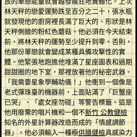
放的單戀能量就會越發瘋狂地實體化。上次
林天秤的戀愛運勢跌至百分之二十，張水瓶
就發現他的廚房裡長滿了巨大的、形狀是林
天秤側臉的粉紅色蘑菇。他必須在今天結束
前，將林天秤的運勢至少提升到零。否則，
他那份單戀就會變成某種具備攻擊性的實
體。他緊張地跑進他堆滿了星座圖表和過期
甜甜圈的地下室，那裡放著他的秘密武器。
「我需要星象學輔助儀！」他衝到一個像是
老式彈珠臺的機器前，上面貼滿了「巨蟹座
已哭」、「處女座勿碰」等警告標籤。這是
他用廢棄的唱片機和一個不
新竹 公教健檢
知名的外星計算器改造而成的「情感調節
器」。他必須輸入一種極
供膳健檢
具感染力