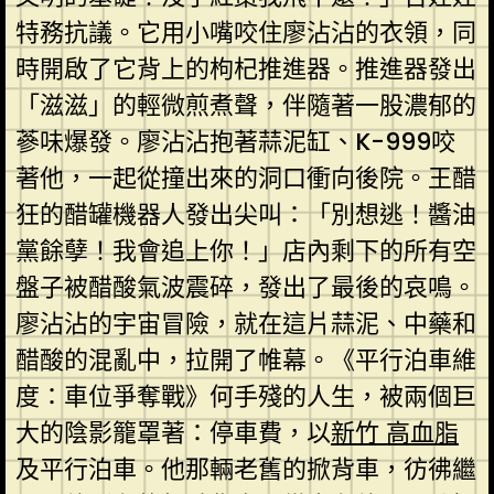
特務抗議。它用小嘴咬住廖沾沾的衣領，同
時開啟了它背上的枸杞推進器。推進器發出
「滋滋」的輕微煎煮聲，伴隨著一股濃郁的
蔘味爆發。廖沾沾抱著蒜泥缸、K-999咬
著他，一起從撞出來的洞口衝向後院。王醋
狂的醋罐機器人發出尖叫：「別想逃！醬油
黨餘孽！我會追上你！」店內剩下的所有空
盤子被醋酸氣波震碎，發出了最後的哀鳴。
廖沾沾的宇宙冒險，就在這片蒜泥、中藥和
醋酸的混亂中，拉開了帷幕。《平行泊車維
度：車位爭奪戰》何手殘的人生，被兩個巨
大的陰影籠罩著：停車費，以
新竹 高血脂
及平行泊車。他那輛老舊的掀背車，彷彿繼