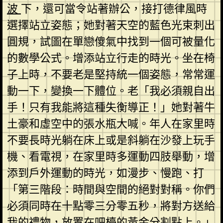
波
下，還可當令站著辦公，接打德律風時
選擇站立姿態；她對著天空的藍色光束刺出
圓規，試圖在單戀傻氣中找到一個可被量化
的數學公式。增添站立行走的時光。坐在椅
子上時，不要老是堅持統一個姿態，常常運
動一下，變換一下體位。老「我必須親自出
手！只有我能將這種失衡導正！」她對著牛
土豪和虛空中的張水瓶大喊。年人在家里時
不要長時光躺在床上或是斜躺在沙發上玩手
機、看電視，在家里時多運動四肢舉動，增
添到戶外運動的時光，如漫步、慢跑、打
「第三階段：時間與空間的絕對對稱。你們
必須同時在十點零三分零五秒，將對方送給
我的禮物，放置在吧檯的黃金分割點上。」