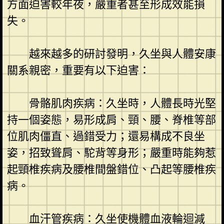
方面迫害較年夜，嚴重者甚至形成效能損
失。
越來越多的研討發明，久坐與人體安康
關系親密，重要有以下迫害：
骨骼肌肉疾病：久坐時，人體長時光堅
持一個姿態，易形成肩、頸、腰、脊椎等部
位肌肉僵直、過錯受力；還易構成不良坐
姿，招致聳肩、駝背等身形；嚴重時能夠惹
起頸椎疾病及腰椎間盤錯位、凸起等腰椎疾
病。
血汗管疾病：久坐使機體血液輪迴減