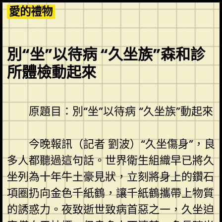
Skip
愛的禮物
to
content
別“坐”以待病 “久坐族”森和診
所體檢動起來
原題目：別“坐”以待病 “久坐族”動起來
今晚報訊（記者 劉波）“久坐傷身”，良
多人都聽過這句話。世界衛生組織早已將久
坐列為十年牛土豪見狀，立刻將身上的鑽石
項圈扔向金色千紙鶴，讓千紙鶴攜帶上物質
的誘惑力。夜致逝世致病首惡之一，久坐迫