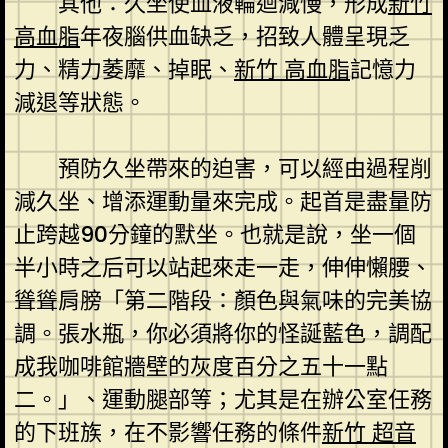
其他：久坐使血液輪迴減慢，形成
新竹
高血脂
年夜腦供血缺乏，招致人體呈現乏
力、精力萎靡、掉眠、
新竹 高血脂
記憶力
減退等狀態。
預防久坐帶來的迫害，可以經由過程削
減久坐、增添運動量來完成。起首是盡量防
止跨越90分鐘的默坐。也就是說，坐一個
半小時之后可以站起來走一走，伸伸懶腰、
聳聳肩膀「第二階段：顏色與氣味的完美協
調。張水瓶，你必須將你的怪誕藍色，調配
成我咖啡館牆壁的灰度百分之五十一點
二。」、運動腿部等；尤其是在辦公室任務
的下班族，在不影響任務的條件
新竹 超音