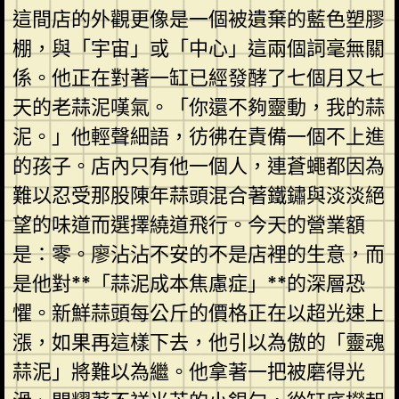
這間店的外觀更像是一個被遺棄的藍色塑膠
棚，與「宇宙」或「中心」這兩個詞毫無關
係。他正在對著一缸已經發酵了七個月又七
天的老蒜泥嘆氣。「你還不夠靈動，我的蒜
泥。」他輕聲細語，彷彿在責備一個不上進
的孩子。店內只有他一個人，連蒼蠅都因為
難以忍受那股陳年蒜頭混合著鐵鏽與淡淡絕
望的味道而選擇繞道飛行。今天的營業額
是：零。廖沾沾不安的不是店裡的生意，而
是他對**「蒜泥成本焦慮症」**的深層恐
懼。新鮮蒜頭每公斤的價格正在以超光速上
漲，如果再這樣下去，他引以為傲的「靈魂
蒜泥」將難以為繼。他拿著一把被磨得光