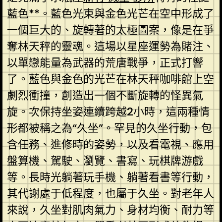
藍色**。藍色光束與金色光芒在空中形成了
一個巨大的、旋轉著的太極圖案，像是在爭
奪林天秤的靈魂。這場以星座運勢為賭注、
以單戀能量為武器的荒唐戰爭，正式打響
了。藍色與金色的光芒在林天秤咖啡館上空
劇烈衝撞，創造出一個不斷旋轉的怪異氣
旋。次保持坐姿連續跨越2小時，這兩種情
形都被稱之為“久坐”。罕見的久坐行動，包
含任務、進修時的姿勢，以及看電視、應用
盤算機、駕駛、瀏覽、書寫、玩棋牌游戲
等。長時光躺著玩手機、躺著看書等行動，
其代謝處于低程度，也屬于久坐。對老年人
來說，久坐對肌肉氣力、身材均衡、耐力等