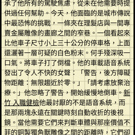
承了他所有的駕駛焦慮，從未在他需要時提
供過任何幫助。今天，他面臨的是城市傳說
中最恐怖的挑戰，一條夾在理髮店與一間專
賣金屬雕像的畫廊之間的窄巷。一個看起來
比他車子尺寸小上三十公分的停車格，上面
還灑著一層可疑的白色粉末。何手殘深吸一
口氣。將車子打了倒檔。他的車載語音系統
發出了令人不快的女聲：「警告，後方障礙
物距離：無限趨近於零。」「請考慮放棄治
療。」他忽略了警告，開始緩慢地倒車。
新
竹 入職健檢
他最討厭的不是語音系統，而
是那兩塊永遠在關鍵時刻自動收折的後視
鏡。當他需要它們來判斷車體與那座價值不
菲的銅製獨角獸雕像之間的距離時，它們卻