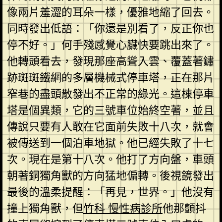
像兩片羞澀的耳朵一樣，優雅地縮了回去。
同時發出低語：「你還是別看了，反正你也
停不好。」何手殘感覺心臟快要跳出來了。
他轉頭看去，發現那座高聳入雲、覆蓋著鏽
跡斑斑鐵網的多層機械式停車塔，正在那片
窄巷的盡頭散發出不正常的綠光。這棟停車
塔是個異類，它的三號車位始終空著，並且
傳說只要有人敢在它面前失敗十八次，就會
被傳送到一個泊車地獄。他已經失敗了十七
次。現在是第十八次。他打了方向盤，車頭
朝著銅獨角獸的方向猛地偏轉。後視鏡發出
最後的溫柔提醒：「再見，世界。」他沒有
撞上獨角獸，但
竹科 慢性病診所
他那顫抖