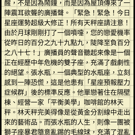
醒，不是因為鬧鐘，而是因為屋頂傳來了一
陣震耳欲聾的廣播聲。「緊急！緊急！今日
星座運勢超級大修正！所有天秤座請注意！
由於月球剛剛打了一個噴嚏，您的戀愛機率
從昨日的百分之九十九點九，陡降至負百分
之八十七！」廣播員的聲音聽起來像是一個
正在經歷中年危機的雙子座，充滿了戲劇性
的絕望。張水瓶，一個典型的水瓶座，立刻
感到一陣恐慌，這是他患有「星座預報壓力
症候群」後的標準反應。他單戀著住在隔壁
棟、經營一家「平衡美學」咖啡館的林天
秤。林天秤完美得像是從黃金分割線中走出
來的藝術品。而張水瓶的人生，則像一團被
獅子座暴君隨意亂踢的毛線球，充滿了混亂