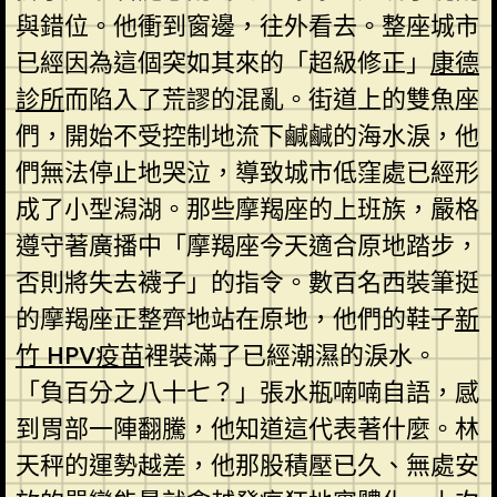
與錯位。他衝到窗邊，往外看去。整座城市
已經因為這個突如其來的「超級修正」
康德
診所
而陷入了荒謬的混亂。街道上的雙魚座
們，開始不受控制地流下鹹鹹的海水淚，他
們無法停止地哭泣，導致城市低窪處已經形
成了小型潟湖。那些摩羯座的上班族，嚴格
遵守著廣播中「摩羯座今天適合原地踏步，
否則將失去襪子」的指令。數百名西裝筆挺
的摩羯座正整齊地站在原地，他們的鞋子
新
竹 HPV疫苗
裡裝滿了已經潮濕的淚水。
「負百分之八十七？」張水瓶喃喃自語，感
到胃部一陣翻騰，他知道這代表著什麼。林
天秤的運勢越差，他那股積壓已久、無處安