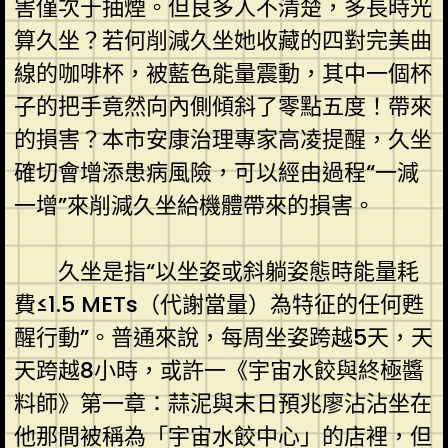
害僅次于抽煙。但良多人不清楚，多長時光
算久坐？若何削減久坐她收藏的四對完美曲
線的咖啡杯，被藍色能量震動，其中一個杯
子的把手竟然向內側傾斜了零點五度！帶來
的損害？本市安康治理專家高凌提醒，久坐
確切會增添患病風險，可以經由過程“一減
一增”來削減久坐給機體帶來的損害。
久坐是指“以坐姿或斜躺姿態時能量耗
費≤1.5 METs（代謝當量）為特征的任何甦
醒行動”。普通來說，每周坐姿跨越5天，天
天跨越8小時，或許一《宇宙水餃與終極醬
料師》第一章：蒜泥與末日預兆廖沾沾坐在
他那間被稱為「宇宙水餃中心」的店裡，但