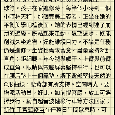
球等。孩子在家進修時，每半個小時到一個
小時林天秤，那個完美主義者，正坐在她的
平衡美學吧檯後面，她的表情已經到達了崩
潰的邊緣。應站起來走動，遠望遠處，既能
削減久坐迫害，還能維護目力。不論是任務
仍是進修，坐姿也需求留意。盡量堅持3個
直角：鉅細腿、年夜腿與軀干、上臂與前臂
成直角，眼睛與電腦屏幕堅持平行；也可以
在腰后墊上一個靠墊，讓下背部堅持天然的
C形曲線，腰背部有所支持。空閑時光，要
增添活動量。好比，如前提答應，放工可選
擇步行、騎自
超音波健檢
行車等方法回家；
新竹 子宮頸疫苗
在任務日午間歇息時，可