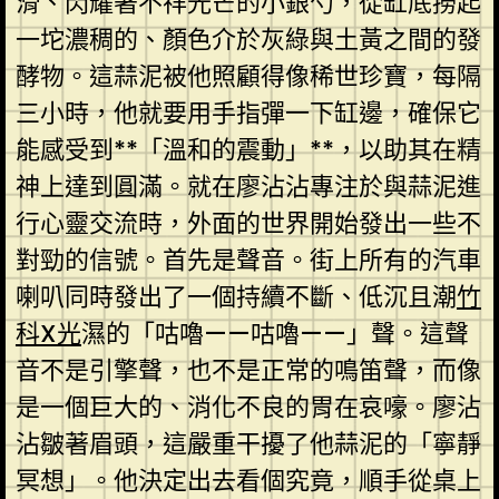
滑、閃耀著不祥光芒的小銀勺，從缸底撈起
一坨濃稠的、顏色介於灰綠與土黃之間的發
酵物。這蒜泥被他照顧得像稀世珍寶，每隔
三小時，他就要用手指彈一下缸邊，確保它
能感受到**「溫和的震動」**，以助其在精
神上達到圓滿。就在廖沾沾專注於與蒜泥進
行心靈交流時，外面的世界開始發出一些不
對勁的信號。首先是聲音。街上所有的汽車
喇叭同時發出了一個持續不斷、低沉且潮
竹
科X光
濕的「咕嚕——咕嚕——」聲。這聲
音不是引擎聲，也不是正常的鳴笛聲，而像
是一個巨大的、消化不良的胃在哀嚎。廖沾
沾皺著眉頭，這嚴重干擾了他蒜泥的「寧靜
冥想」。他決定出去看個究竟，順手從桌上