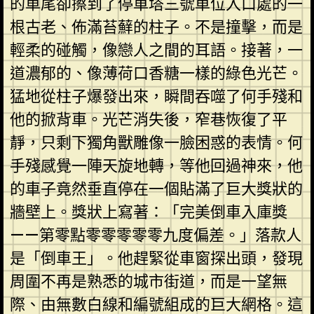
的車尾卻擦到了停車塔三號車位入口處的一
根古老、佈滿苔蘚的柱子。不是撞擊，而是
輕柔的碰觸，像戀人之間的耳語。接著，一
道濃郁的、像薄荷口香糖一樣的綠色光芒。
猛地從柱子爆發出來，瞬間吞噬了何手殘和
他的掀背車。光芒消失後，窄巷恢復了平
靜，只剩下獨角獸雕像一臉困惑的表情。何
手殘感覺一陣天旋地轉，等他回過神來，他
的車子竟然垂直停在一個貼滿了巨大獎狀的
牆壁上。獎狀上寫著：「完美倒車入庫獎
——第零點零零零零零九度偏差。」落款人
是「倒車王」。他趕緊從車窗探出頭，發現
周圍不再是熟悉的城市街道，而是一望無
際、由無數白線和編號組成的巨大網格。這