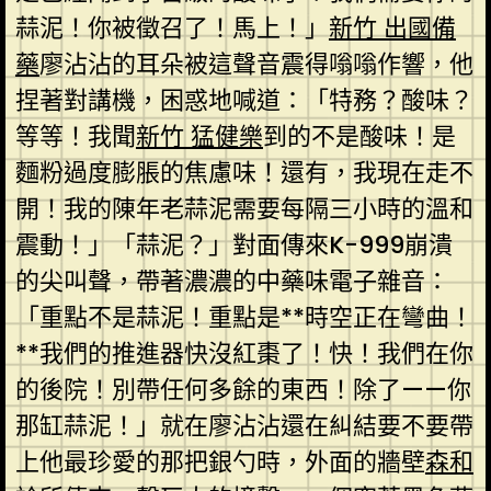
蒜泥！你被徵召了！馬上！」
新竹 出國備
藥
廖沾沾的耳朵被這聲音震得嗡嗡作響，他
捏著對講機，困惑地喊道：「特務？酸味？
等等！我聞
新竹 猛健樂
到的不是酸味！是
麵粉過度膨脹的焦慮味！還有，我現在走不
開！我的陳年老蒜泥需要每隔三小時的溫和
震動！」「蒜泥？」對面傳來K-999崩潰
的尖叫聲，帶著濃濃的中藥味電子雜音：
「重點不是蒜泥！重點是**時空正在彎曲！
**我們的推進器快沒紅棗了！快！我們在你
的後院！別帶任何多餘的東西！除了——你
那缸蒜泥！」就在廖沾沾還在糾結要不要帶
上他最珍愛的那把銀勺時，外面的牆壁
森和