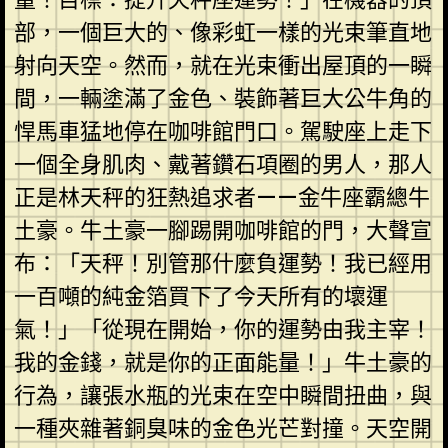
部，一個巨大的、像彩虹一樣的光束筆直地
射向天空。然而，就在光束衝出屋頂的一瞬
間，一輛塗滿了金色、裝飾著巨大公牛角的
悍馬車猛地停在咖啡館門口。駕駛座上走下
一個全身肌肉、戴著鑽石項圈的男人，那人
正是林天秤的狂熱追求者——金牛座霸總牛
土豪。牛土豪一腳踢開咖啡館的門，大聲宣
布：「天秤！別管那什麼負運勢！我已經用
一百噸的純金箔買下了今天所有的壞運
氣！」「從現在開始，你的運勢由我主宰！
我的金錢，就是你的正面能量！」牛土豪的
行為，讓張水瓶的光束在空中瞬間扭曲，與
一種夾雜著銅臭味的金色光芒對撞。天空開