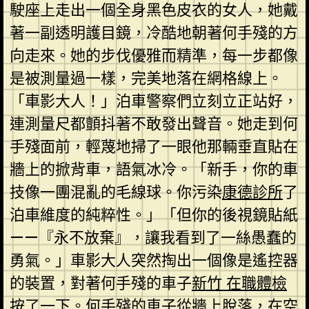
駛座上走出一個全身黑色皮衣的女人，她戴
著一副透明護目鏡，冷酷地朝著何手殘的方
向走來。她的步伐優雅而精準，每一步都像
是被測量過一樣，完美地落在網格線上。
「車影大人！」泊車警察們立刻立正站好，
連測量尺都顫抖著不敢發出聲音。她走到何
手殘面前，輕蔑地掃了一眼他那輛垂直貼在
牆上的掀背車，語氣冰冷。「新手，你的車
技像一團混亂的毛線球。你污染
康德診所
了
泊車維度的純粹性。」「但你的後視鏡貼紙
——『永不放棄』，讓我看到了一絲愚蠢的
勇氣。」車影大人突然掏出一個像是遙控器
的裝置，對著何手殘的車子
新竹 在職體檢
按了一下。何手殘的車子從牆上脫落，在空