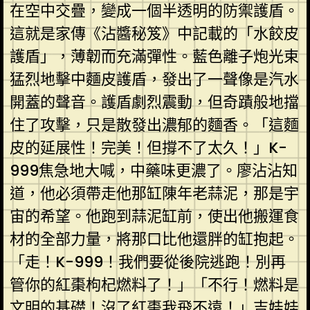
在空中交疊，變成一個半透明的防禦護盾。
這就是家傳《沾醬秘笈》中記載的「水餃皮
護盾」，薄韌而充滿彈性。藍色離子炮光束
猛烈地擊中麵皮護盾，發出了一聲像是汽水
開蓋的聲音。護盾劇烈震動，但奇蹟般地擋
住了攻擊，只是散發出濃郁的麵香。「這麵
皮的延展性！完美！但撐不了太久！」K-
999焦急地大喊，中藥味更濃了。廖沾沾知
道，他必須帶走他那缸陳年老蒜泥，那是宇
宙的希望。他跑到蒜泥缸前，使出他搬運食
材的全部力量，將那口比他還胖的缸抱起。
「走！K-999！我們要從後院逃跑！別再
管你的紅棗枸杞燃料了！」「不行！燃料是
文明的基礎！沒了紅棗我飛不遠！」吉娃娃