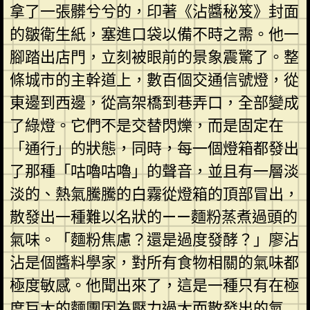
拿了一張髒兮兮的，印著《沾醬秘笈》封面
的皺衛生紙，塞進口袋以備不時之需。他一
腳踏出店門，立刻被眼前的景象震驚了。整
條城市的主幹道上，數百個交通信號燈，從
東邊到西邊，從高架橋到巷弄口，全部變成
了綠燈。它們不是交替閃爍，而是固定在
「通行」的狀態，同時，每一個燈箱都發出
了那種「咕嚕咕嚕」的聲音，並且有一層淡
淡的、熱氣騰騰的白霧從燈箱的頂部冒出，
散發出一種難以名狀的——麵粉蒸煮過頭的
氣味。「麵粉焦慮？還是過度發酵？」廖沾
沾是個醬料學家，對所有食物相關的氣味都
極度敏感。他聞出來了，這是一種只有在極
度巨大的麵團因為壓力過大而散發出的氣