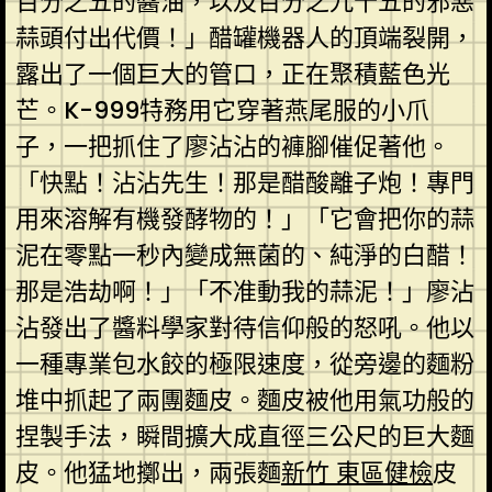
百分之五的醬油，以及百分之九十五的邪惡
蒜頭付出代價！」醋罐機器人的頂端裂開，
露出了一個巨大的管口，正在聚積藍色光
芒。K-999特務用它穿著燕尾服的小爪
子，一把抓住了廖沾沾的褲腳催促著他。
「快點！沾沾先生！那是醋酸離子炮！專門
用來溶解有機發酵物的！」「它會把你的蒜
泥在零點一秒內變成無菌的、純淨的白醋！
那是浩劫啊！」「不准動我的蒜泥！」廖沾
沾發出了醬料學家對待信仰般的怒吼。他以
一種專業包水餃的極限速度，從旁邊的麵粉
堆中抓起了兩團麵皮。麵皮被他用氣功般的
捏製手法，瞬間擴大成直徑三公尺的巨大麵
皮。他猛地擲出，兩張麵
新竹 東區健檢
皮