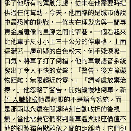
承了他所有的駕駛焦慮，從未在他需要時提
供過任何幫助。今天，他面臨的是城市傳說
中最恐怖的挑戰，一條夾在理髮店與一間專
賣金屬雕像的畫廊之間的窄巷。一個看起來
比他車子尺寸小上三十公分的停車格，上面
還灑著一層可疑的白色粉末。何手殘深吸一
口氣。將車子打了倒檔。他的車載語音系統
發出了令人不快的女聲：「警告，後方障礙
物距離：無限趨近於零。」「請考慮放棄治
療。」他忽略了警告，開始緩慢地倒車。
新
竹 入職健檢
他最討厭的不是語音系統，而
是那兩塊永遠在關鍵時刻自動收折的後視
鏡。當他需要它們來判斷車體與那座價值不
菲的銅製獨角獸雕像之間的距離時，它們卻