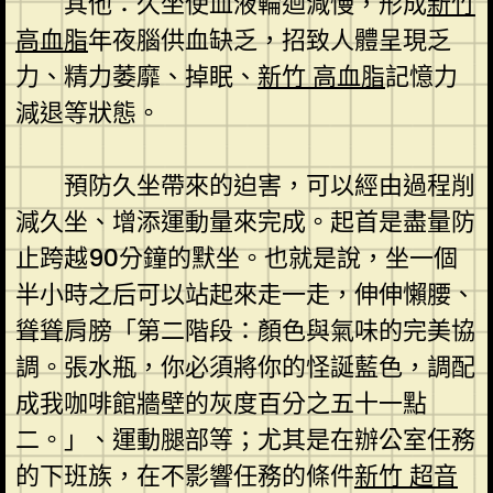
其他：久坐使血液輪迴減慢，形成
新竹
高血脂
年夜腦供血缺乏，招致人體呈現乏
力、精力萎靡、掉眠、
新竹 高血脂
記憶力
減退等狀態。
預防久坐帶來的迫害，可以經由過程削
減久坐、增添運動量來完成。起首是盡量防
止跨越90分鐘的默坐。也就是說，坐一個
半小時之后可以站起來走一走，伸伸懶腰、
聳聳肩膀「第二階段：顏色與氣味的完美協
調。張水瓶，你必須將你的怪誕藍色，調配
成我咖啡館牆壁的灰度百分之五十一點
二。」、運動腿部等；尤其是在辦公室任務
的下班族，在不影響任務的條件
新竹 超音