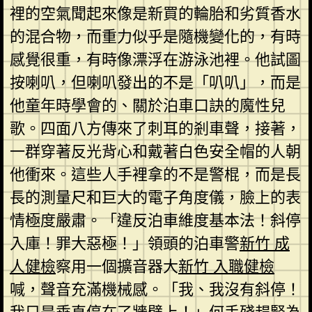
裡的空氣聞起來像是新買的輪胎和劣質香水
的混合物，而重力似乎是隨機變化的，有時
感覺很重，有時像漂浮在游泳池裡。他試圖
按喇叭，但喇叭發出的不是「叭叭」，而是
他童年時學會的、關於泊車口訣的魔性兒
歌。四面八方傳來了刺耳的剎車聲，接著，
一群穿著反光背心和戴著白色安全帽的人朝
他衝來。這些人手裡拿的不是警棍，而是長
長的測量尺和巨大的電子角度儀，臉上的表
情極度嚴肅。「違反泊車維度基本法！斜停
入庫！罪大惡極！」領頭的泊車警
新竹 成
人健檢
察用一個擴音器大
新竹 入職健檢
喊，聲音充滿機械感。「我、我沒有斜停！