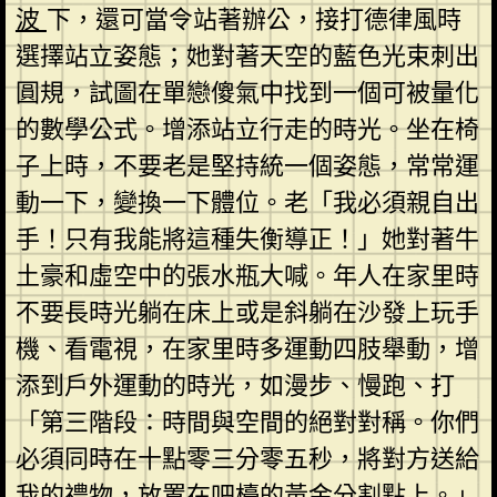
波
下，還可當令站著辦公，接打德律風時
選擇站立姿態；她對著天空的藍色光束刺出
圓規，試圖在單戀傻氣中找到一個可被量化
的數學公式。增添站立行走的時光。坐在椅
子上時，不要老是堅持統一個姿態，常常運
動一下，變換一下體位。老「我必須親自出
手！只有我能將這種失衡導正！」她對著牛
土豪和虛空中的張水瓶大喊。年人在家里時
不要長時光躺在床上或是斜躺在沙發上玩手
機、看電視，在家里時多運動四肢舉動，增
添到戶外運動的時光，如漫步、慢跑、打
「第三階段：時間與空間的絕對對稱。你們
必須同時在十點零三分零五秒，將對方送給
我的禮物，放置在吧檯的黃金分割點上。」