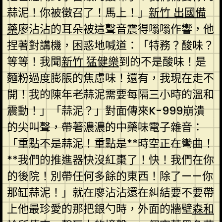
蒜泥！你被徵召了！馬上！」
新竹 出國備
藥
廖沾沾的耳朵被這聲音震得嗡嗡作響，他
捏著對講機，困惑地喊道：「特務？酸味？
等等！我聞
新竹 猛健樂
到的不是酸味！是
麵粉過度膨脹的焦慮味！還有，我現在走不
開！我的陳年老蒜泥需要每隔三小時的溫和
震動！」「蒜泥？」對面傳來K-999崩潰
的尖叫聲，帶著濃濃的中藥味電子雜音：
「重點不是蒜泥！重點是**時空正在彎曲！
**我們的推進器快沒紅棗了！快！我們在你
的後院！別帶任何多餘的東西！除了——你
那缸蒜泥！」就在廖沾沾還在糾結要不要帶
上他最珍愛的那把銀勺時，外面的牆壁
森和