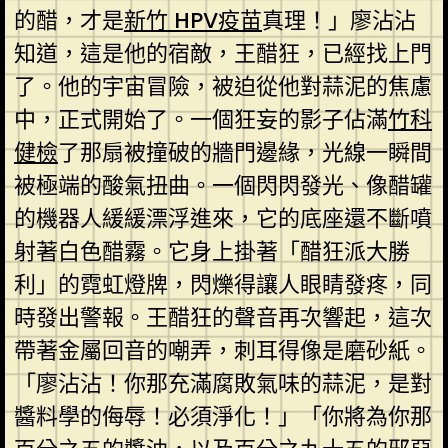
的醋，才是
新竹 HPV疫苗
真理！」廖沾沾
知道，這是他的宿敵，王醋狂，已經找上門
了。他的宇宙冒險，被迫從他對蒜泥的焦慮
中，正式開始了。一個狂妄的影子佔滿
竹科
健檢
了那扇被撞破的牆門邊緣，光線一瞬間
被極端的酸氣扭曲。一個閃閃發光、像醋罐
的機器人緩緩漂浮進來，它的底座還不斷噴
射著白色醋霧。它身上掛著「醋狂派大勝
利」的霓虹燈牌，閃爍得讓人眼睛發疼，同
時發出警報。王醋狂的聲音再次響起，這次
帶著金屬回音的嘲弄，刺耳得像是磨砂紙。
「廖沾沾！你那充滿腐敗氣味的蒜泥，是對
醬料學的侮辱！必須淨化！」「你將為你那