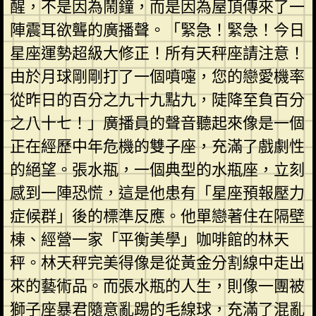
醒，不是因為鬧鐘，而是因為屋頂傳來了一
陣震耳欲聾的廣播聲。「緊急！緊急！今日
星座運勢超級大修正！所有天秤座請注意！
由於月球剛剛打了一個噴嚏，您的戀愛機率
從昨日的百分之九十九點九，陡降至負百分
之八十七！」廣播員的聲音聽起來像是一個
正在經歷中年危機的雙子座，充滿了戲劇性
的絕望。張水瓶，一個典型的水瓶座，立刻
感到一陣恐慌，這是他患有「星座預報壓力
症候群」後的標準反應。他單戀著住在隔壁
棟、經營一家「平衡美學」咖啡館的林天
秤。林天秤完美得像是從黃金分割線中走出
來的藝術品。而張水瓶的人生，則像一團被
獅子座暴君隨意亂踢的毛線球，充滿了混亂