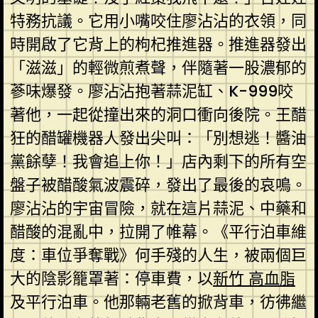
特務抗議。它用小嘴咬住廖沾沾的衣領，同
時開啟了它背上的枸杞推進器。推進器發出
「滋滋」的輕微煎煮聲，伴隨著一股濃郁的
蔘味爆發。廖沾沾抱著蒜泥缸、K-999咬
著他，一起從撞出來的洞口衝向後院。王醋
狂的醋罐機器人發出尖叫：「別想逃！醬油
黨餘孽！我會追上你！」店內剩下的所有空
盤子被醋酸氣波震碎，發出了最後的哀鳴。
廖沾沾的宇宙冒險，就在這片蒜泥、中藥和
醋酸的混亂中，拉開了帷幕。《平行泊車維
度：車位爭奪戰》何手殘的人生，被兩個巨
大的陰影籠罩著：停車費，以
新竹 高血脂
及平行泊車。他那輛老舊的掀背車，彷彿繼