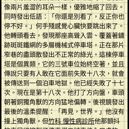
像兩片羞澀的耳朵一樣，優雅地縮了回去。
同時發出低語：「你還是別看了，反正你也
停不好。」何手殘感覺心臟快要跳出來了。
他轉頭看去，發現那座高聳入雲、覆蓋著鏽
跡斑斑鐵網的多層機械式停車塔，正在那片
窄巷的盡頭散發出不正常的綠光。這棟停車
塔是個異類，它的三號車位始終空著，並且
傳說只要有人敢在它面前失敗十八次，就會
被傳送到一個泊車地獄。他已經失敗了十七
次。現在是第十八次。他打了方向盤，車頭
朝著銅獨角獸的方向猛地偏轉。後視鏡發出
最後的溫柔提醒：「再見，世界。」他沒有
撞上獨角獸，但
竹科 慢性病診所
他那顫抖