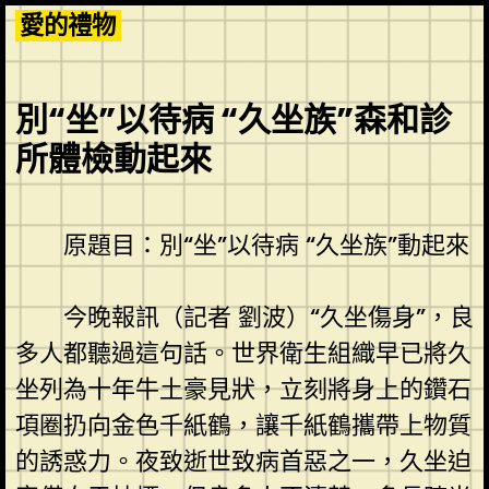
Skip
愛的禮物
to
content
別“坐”以待病 “久坐族”森和診
所體檢動起來
原題目：別“坐”以待病 “久坐族”動起來
今晚報訊（記者 劉波）“久坐傷身”，良
多人都聽過這句話。世界衛生組織早已將久
坐列為十年牛土豪見狀，立刻將身上的鑽石
項圈扔向金色千紙鶴，讓千紙鶴攜帶上物質
的誘惑力。夜致逝世致病首惡之一，久坐迫