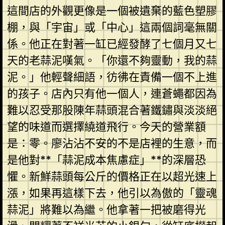
這間店的外觀更像是一個被遺棄的藍色塑膠
棚，與「宇宙」或「中心」這兩個詞毫無關
係。他正在對著一缸已經發酵了七個月又七
天的老蒜泥嘆氣。「你還不夠靈動，我的蒜
泥。」他輕聲細語，彷彿在責備一個不上進
的孩子。店內只有他一個人，連蒼蠅都因為
難以忍受那股陳年蒜頭混合著鐵鏽與淡淡絕
望的味道而選擇繞道飛行。今天的營業額
是：零。廖沾沾不安的不是店裡的生意，而
是他對**「蒜泥成本焦慮症」**的深層恐
懼。新鮮蒜頭每公斤的價格正在以超光速上
漲，如果再這樣下去，他引以為傲的「靈魂
蒜泥」將難以為繼。他拿著一把被磨得光