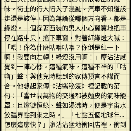
味。街上的行人陷入了混亂。汽車不知道該
走還是該停，因為無論從哪個方向看，都是
綠燈。一個穿著西裝的男人小心翼翼地把車
停在路中央，搖下車窗，對著紅綠燈大喊：
「喂！你為什麼咕嚕咕嚕？你倒是紅一下
啊！我要向左轉！綠燈沒用啊！」廖沾沾感
覺到一陣心悸。這種氣味，這種不祥的「咕
嚕」聲，與他兒時聽到的家傳預言不謀而
合。他想起家傳《沾醬秘笈》裡記載的第一
句：「當世間萬物的交通都被麵皮的氣味籠
罩，且燈號恒綠、聲如湯沸時，便是宇宙水
餃臨界點到來之時。」「七點五個地球年…
怎麼這麼快？」廖沾沾猛地衝回店裡，衝到