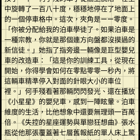
中旋轉了一百八十度，穩穩地停在了地面上
的一個停車格中。這次，夾角是——零度。
「你被分配給我的泊車學徒了。如果泊車是
一種宗教，你就是那個連方向盤都沒摸過的
新信徒。」她指了指旁邊一輛像是巨型嬰兒
車的改造車：「這是你的訓練工具，從現在
開始，你得學會如何在零點零零一秒內，將
這輛車精準停入對面的針眼大小的車位
裡。」何手殘看著那輛閃閃發光、還在播放
《小星星》的嬰兒車，感到一陣眩暈。泊車
維度的生活，比他想象中還要無理頭一百萬
倍。《失控的星座運勢與單戀狂想曲》張水
瓶從他那張覆蓋著七層舊報紙的單人床上驚