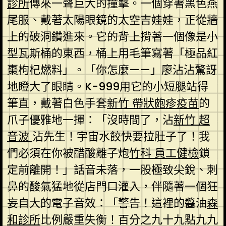
診所
傳來一聲巨大的撞擊。一個穿著黑色燕
尾服、戴著太陽眼鏡的太空吉娃娃，正從牆
上的破洞鑽進來。它的背上揹著一個像是小
型瓦斯桶的東西，桶上用毛筆寫著「極品紅
棗枸杞燃料」。「你怎麼——」廖沾沾驚訝
地瞪大了眼睛。K-999用它的小短腿站得
筆直，戴著白色手套
新竹 帶狀皰疹疫苗
的
爪子優雅地一揮：「沒時間了，沾
新竹 超
音波
沾先生！宇宙水餃快要拉肚子了！我
們必須在你被醋酸離子炮
竹科 員工健檢
鎖
定前離開！」話音未落，一股極致尖銳、刺
鼻的酸氣猛地從店門口灌入，伴隨著一個狂
妄自大的電子音效：「警告！這裡的醬油
森
和診所
比例嚴重失衡！百分之九十九點九九