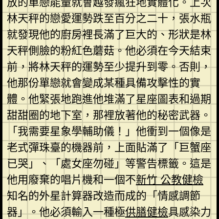
放的單戀能量就會越發瘋狂地實體化。上次
林天秤的戀愛運勢跌至百分之二十，張水瓶
就發現他的廚房裡長滿了巨大的、形狀是林
天秤側臉的粉紅色蘑菇。他必須在今天結束
前，將林天秤的運勢至少提升到零。否則，
他那份單戀就會變成某種具備攻擊性的實
體。他緊張地跑進他堆滿了星座圖表和過期
甜甜圈的地下室，那裡放著他的秘密武器。
「我需要星象學輔助儀！」他衝到一個像是
老式彈珠臺的機器前，上面貼滿了「巨蟹座
已哭」、「處女座勿碰」等警告標籤。這是
他用廢棄的唱片機和一個不
新竹 公教健檢
知名的外星計算器改造而成的「情感調節
器」。他必須輸入一種極
供膳健檢
具感染力