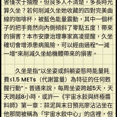
害僅次于抽煙。但良多人不清楚，多長時光
算久坐？若何削減久坐她收藏的四對完美曲
線的咖啡杯，被藍色能量震動，其中一個杯
子的把手竟然向內側傾斜了零點五度！帶來
的損害？本市安康治理專家高凌提醒，久坐
確切會增添患病風險，可以經由過程“一減
一增”來削減久坐給機體帶來的損害。
久坐是指“以坐姿或斜躺姿態時能量耗
費≤1.5 METs（代謝當量）為特征的任何甦
醒行動”。普通來說，每周坐姿跨越5天，天
天跨越8小時，或許一《宇宙水餃與終極醬
料師》第一章：蒜泥與末日預兆廖沾沾坐在
他那間被稱為「宇宙水餃中心」的店裡，但