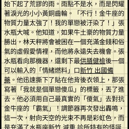
始下起了荒謬的雨。雨點不是水，而是閃耀
著淚光的小小黃銅齒輪。「不行！金牛座的
物質力量太強了！我的單戀被汙染了！」張
水瓶大喊。他知道，如果牛土豪的物質力量
勝出，林天秤將會被困在一個充滿金錢和俗
氣的虛假愛情裡，而他將永遠失去機會。張
水瓶看向那機器，還剩下最
供膳健檢
後一個
可以輸入的「情緒燃料」口
新竹 出國備
藥
。他迅速撕下了貼在他背後衣領上，那張
寫著「我就是個單戀傻瓜」的標籤，丟了進
去。他必須用自己最真實的「傻氣」去對抗
金牛座的「霸氣」！調節器再次發出轟鳴，
這一次，射向天空的光束不再是彩虹色，而
是充滿了水瓶座
新竹 減重 診所
特有的怪誕