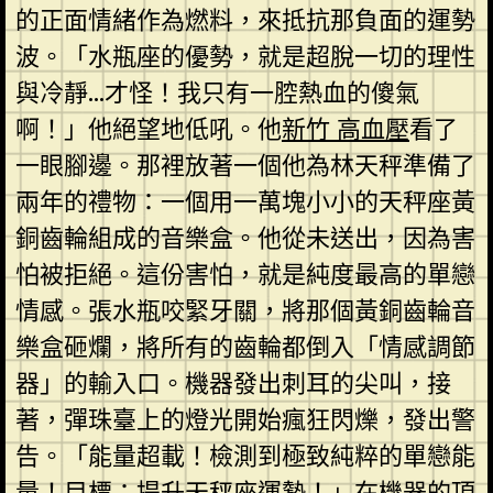
的正面情緒作為燃料，來抵抗那負面的運勢
波。「水瓶座的優勢，就是超脫一切的理性
與冷靜…才怪！我只有一腔熱血的傻氣
啊！」他絕望地低吼。他
新竹 高血壓
看了
一眼腳邊。那裡放著一個他為林天秤準備了
兩年的禮物：一個用一萬塊小小的天秤座黃
銅齒輪組成的音樂盒。他從未送出，因為害
怕被拒絕。這份害怕，就是純度最高的單戀
情感。張水瓶咬緊牙關，將那個黃銅齒輪音
樂盒砸爛，將所有的齒輪都倒入「情感調節
器」的輸入口。機器發出刺耳的尖叫，接
著，彈珠臺上的燈光開始瘋狂閃爍，發出警
告。「能量超載！檢測到極致純粹的單戀能
量！目標：提升天秤座運勢！」在機器的頂