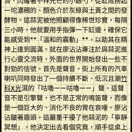
滑、閃耀著不祥光芒的小銀勺，從缸底撈起
一坨濃稠的、顏色介於灰綠與土黃之間的發
酵物。這蒜泥被他照顧得像稀世珍寶，每隔
三小時，他就要用手指彈一下缸邊，確保它
能感受到**「溫和的震動」**，以助其在精
神上達到圓滿。就在廖沾沾專注於與蒜泥進
行心靈交流時，外面的世界開始發出一些不
對勁的信號。首先是聲音。街上所有的汽車
喇叭同時發出了一個持續不斷、低沉且潮
竹
科X光
濕的「咕嚕——咕嚕——」聲。這聲
音不是引擎聲，也不是正常的鳴笛聲，而像
是一個巨大的、消化不良的胃在哀嚎。廖沾
沾皺著眉頭，這嚴重干擾了他蒜泥的「寧靜
冥想」。他決定出去看個究竟，順手從桌上