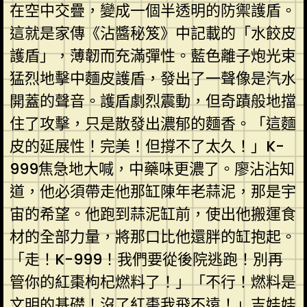
在空中交疊，變成一個半透明的防禦護盾。
這就是家傳《沾醬秘笈》中記載的「水餃皮
護盾」，薄韌而充滿彈性。藍色離子炮光束
猛烈地擊中麵皮護盾，發出了一聲像是汽水
開蓋的聲音。護盾劇烈震動，但奇蹟般地擋
住了攻擊，只是散發出濃郁的麵香。「這麵
皮的延展性！完美！但撐不了太久！」K-
999焦急地大喊，中藥味更濃了。廖沾沾知
道，他必須帶走他那缸陳年老蒜泥，那是宇
宙的希望。他跑到蒜泥缸前，使出他搬運食
材的全部力量，將那口比他還胖的缸抱起。
「走！K-999！我們要從後院逃跑！別再
管你的紅棗枸杞燃料了！」「不行！燃料是
文明的基礎！沒了紅棗我飛不遠！」吉娃娃