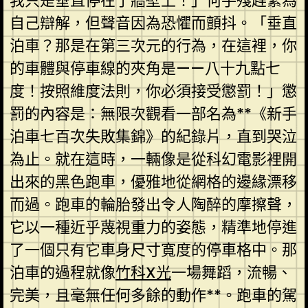
我只是垂直停在了牆壁上！」何手殘趕緊為
自己辯解，但聲音因為恐懼而顫抖。「垂直
泊車？那是在第三次元的行為，在這裡，你
的車體與停車線的夾角是——八十九點七
度！按照維度法則，你必須接受懲罰！」懲
罰的內容是：無限次觀看一部名為**《新手
泊車七百次失敗集錦》的紀錄片，直到哭泣
為止。就在這時，一輛像是從科幻電影裡開
出來的黑色跑車，優雅地從網格的邊緣漂移
而過。跑車的輪胎發出令人陶醉的摩擦聲，
它以一種近乎蔑視重力的姿態，精準地停進
了一個只有它車身尺寸寬度的停車格中。那
泊車的過程就像
竹科X光
一場舞蹈，流暢、
完美，且毫無任何多餘的動作**。跑車的駕