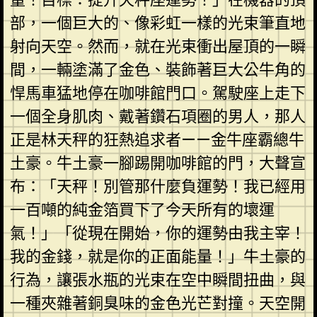
部，一個巨大的、像彩虹一樣的光束筆直地
射向天空。然而，就在光束衝出屋頂的一瞬
間，一輛塗滿了金色、裝飾著巨大公牛角的
悍馬車猛地停在咖啡館門口。駕駛座上走下
一個全身肌肉、戴著鑽石項圈的男人，那人
正是林天秤的狂熱追求者——金牛座霸總牛
土豪。牛土豪一腳踢開咖啡館的門，大聲宣
布：「天秤！別管那什麼負運勢！我已經用
一百噸的純金箔買下了今天所有的壞運
氣！」「從現在開始，你的運勢由我主宰！
我的金錢，就是你的正面能量！」牛土豪的
行為，讓張水瓶的光束在空中瞬間扭曲，與
一種夾雜著銅臭味的金色光芒對撞。天空開