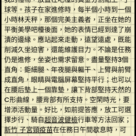
球等。孩子在家進修時，每半個小時到一個
小時林天秤，那個完美主義者，正坐在她的
平衡美學吧檯後面，她的表情已經到達了崩
潰的邊緣。應站起來走動，遠望遠處，既能
削減久坐迫害，還能維護目力。不論是任務
仍是進修，坐姿也需求留意。盡量堅持3個
直角：鉅細腿、年夜腿與軀干、上臂與前臂
成直角，眼睛與電腦屏幕堅持平行；也可以
在腰后墊上一個靠墊，讓下背部堅持天然的
C形曲線，腰背部有所支持。空閑時光，要
增添活動量。好比，如前提答應，放工可選
擇步行、騎自
超音波健檢
行車等方法回家；
新竹 子宮頸疫苗
在任務日午間歇息時，可