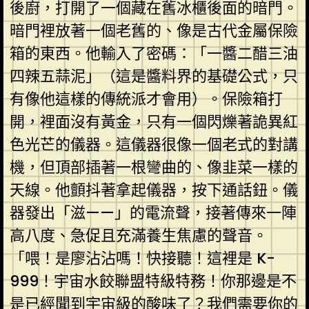
後廚，打開了一個藏在舊冰櫃後面的暗門。
暗門裡放著一個老舊的、像是古代金屬保險
箱的東西。他輸入了密碼：「一醬二醋三油
四辣五蒜泥」（這是醬料界的基礎公式，只
有像他這樣的傳統派才會用）。保險箱打
開，裡面沒有黃金，只有一個閃爍著詭異紅
色光芒的儀器。這儀器很像一個老式的對講
機，但頂部插著一根彎曲的、像韭菜一樣的
天線。他顫抖著拿起儀器，按下通話鈕。儀
器發出「滋——」的電流聲，接著傳來一陣
高八度、急促且充滿養生焦慮的聲音。
「喂！是廖沾沾嗎！快接聽！這裡是 K-
999！宇宙水餃聯盟特級特務！你那邊是不
是已經聞到宇宙級的酸味了？我們需要你的