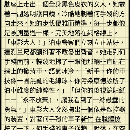
駛座上走出一個全身黑色皮衣的女人，她戴
著一副透明護目鏡，冷酷地朝著何手殘的方
向走來。她的步伐優雅而精準，每一步都像
是被測量過一樣，完美地落在網格線上。
「車影大人！」泊車警察們立刻立正站好，
連測量尺都顫抖著不敢發出聲音。她走到何
手殘面前，輕蔑地掃了一眼他那輛垂直貼在
牆上的掀背車，語氣冰冷。「新手，你的車
技像一團混亂的毛線球。你污染
康德診所
了
泊車維度的純粹性。」「但你的後視鏡貼紙
——『永不放棄』，讓我看到了一絲愚蠢的
勇氣。」車影大人突然掏出一個像是遙控器
的裝置，對著何手殘的車子
新竹 在職體檢
按了一下。何手殘的車子從牆上脫落，在空