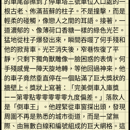
的車尾卻擦到了停車塔三號車位入口處的一
根古老、佈滿苔蘚的柱子。不是撞擊，而是
輕柔的碰觸，像戀人之間的耳語。接著，一
道濃郁的、像薄荷口香糖一樣的綠色光芒。
猛地從柱子爆發出來，瞬間吞噬了何手殘和
他的掀背車。光芒消失後，窄巷恢復了平
靜，只剩下獨角獸雕像一臉困惑的表情。何
手殘感覺一陣天旋地轉，等他回過神來，他
的車子竟然垂直停在一個貼滿了巨大獎狀的
牆壁上。獎狀上寫著：「完美倒車入庫獎
——第零點零零零零零九度偏差。」落款人
是「倒車王」。他趕緊從車窗探出頭，發現
周圍不再是熟悉的城市街道，而是一望無
際、由無數白線和編號組成的巨大網格。這