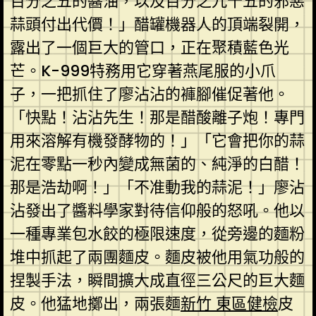
百分之五的醬油，以及百分之九十五的邪惡
蒜頭付出代價！」醋罐機器人的頂端裂開，
露出了一個巨大的管口，正在聚積藍色光
芒。K-999特務用它穿著燕尾服的小爪
子，一把抓住了廖沾沾的褲腳催促著他。
「快點！沾沾先生！那是醋酸離子炮！專門
用來溶解有機發酵物的！」「它會把你的蒜
泥在零點一秒內變成無菌的、純淨的白醋！
那是浩劫啊！」「不准動我的蒜泥！」廖沾
沾發出了醬料學家對待信仰般的怒吼。他以
一種專業包水餃的極限速度，從旁邊的麵粉
堆中抓起了兩團麵皮。麵皮被他用氣功般的
捏製手法，瞬間擴大成直徑三公尺的巨大麵
皮。他猛地擲出，兩張麵
新竹 東區健檢
皮