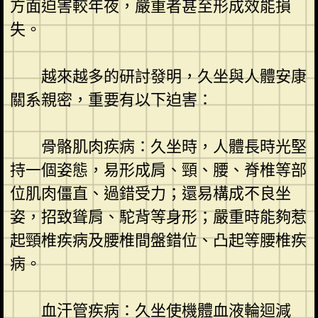
方面迫害較年夜，嚴重者甚至形成效能損
失。
越來越多的研討發明，久坐與人體安康
關系親密，重要有以下迫害：
骨骼肌肉疾病：久坐時，人體長時光堅
持一個姿態，易形成肩、頸、腰、脊椎等部
位肌肉僵直、過錯受力；還易構成不良坐
姿，招致聳肩、駝背等身形；嚴重時能夠惹
起頸椎疾病及腰椎間盤錯位、凸起等腰椎疾
病。
血汗管疾病：久坐使機體血液輪迴減