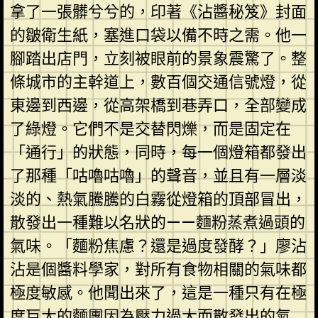
拿了一張髒兮兮的，印著《沾醬秘笈》封面
的皺衛生紙，塞進口袋以備不時之需。他一
腳踏出店門，立刻被眼前的景象震驚了。整
條城市的主幹道上，數百個交通信號燈，從
東邊到西邊，從高架橋到巷弄口，全部變成
了綠燈。它們不是交替閃爍，而是固定在
「通行」的狀態，同時，每一個燈箱都發出
了那種「咕嚕咕嚕」的聲音，並且有一層淡
淡的、熱氣騰騰的白霧從燈箱的頂部冒出，
散發出一種難以名狀的——麵粉蒸煮過頭的
氣味。「麵粉焦慮？還是過度發酵？」廖沾
沾是個醬料學家，對所有食物相關的氣味都
極度敏感。他聞出來了，這是一種只有在極
度巨大的麵團因為壓力過大而散發出的氣