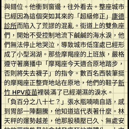
與錯位。他衝到窗邊，往外看去。整座城市
已經因為這個突如其來的「超級修正」
康德
診所
而陷入了荒謬的混亂。街道上的雙魚座
們，開始不受控制地流下鹹鹹的海水淚，他
們無法停止地哭泣，導致城市低窪處已經形
成了小型潟湖。那些摩羯座的上班族，嚴格
遵守著廣播中「摩羯座今天適合原地踏步，
否則將失去襪子」的指令。數百名西裝筆挺
的摩羯座正整齊地站在原地，他們的鞋子
新
竹 HPV疫苗
裡裝滿了已經潮濕的淚水。
「負百分之八十七？」張水瓶喃喃自語，感
到胃部一陣翻騰，他知道這代表著什麼。林
天秤的運勢越差，他那股積壓已久、無處安