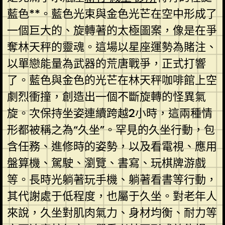
藍色**。藍色光束與金色光芒在空中形成了
一個巨大的、旋轉著的太極圖案，像是在爭
奪林天秤的靈魂。這場以星座運勢為賭注、
以單戀能量為武器的荒唐戰爭，正式打響
了。藍色與金色的光芒在林天秤咖啡館上空
劇烈衝撞，創造出一個不斷旋轉的怪異氣
旋。次保持坐姿連續跨越2小時，這兩種情
形都被稱之為“久坐”。罕見的久坐行動，包
含任務、進修時的姿勢，以及看電視、應用
盤算機、駕駛、瀏覽、書寫、玩棋牌游戲
等。長時光躺著玩手機、躺著看書等行動，
其代謝處于低程度，也屬于久坐。對老年人
來說，久坐對肌肉氣力、身材均衡、耐力等