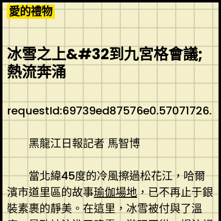
Skip
愛的禮物
to
content
冰雪之上&#32到九宮格會議;
熱流奔涌
requestId:69739ed87576e0.57071726.
黑龍江日報記者 馬智博
當北緯45度的冷風擦過松花江，哈爾
濱市道里區的故事
瑜伽場地
，已不再止于銀
裝素裹的靜美。在這里，冰雪被付與了溫