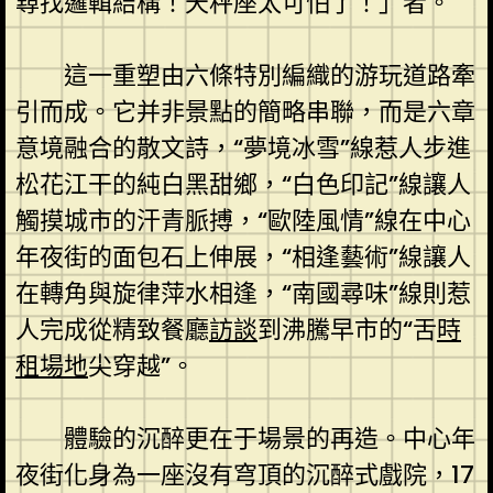
尋找邏輯結構！天秤座太可怕了！」者。
這一重塑由六條特別編織的游玩道路牽
引而成。它并非景點的簡略串聯，而是六章
意境融合的散文詩，“夢境冰雪”線惹人步進
松花江干的純白黑甜鄉，“白色印記”線讓人
觸摸城市的汗青脈搏，“歐陸風情”線在中心
年夜街的面包石上伸展，“相逢藝術”線讓人
在轉角與旋律萍水相逢，“南國尋味”線則惹
人完成從精致餐廳
訪談
到沸騰早市的“舌
時
租場地
尖穿越”。
體驗的沉醉更在于場景的再造。中心年
夜街化身為一座沒有穹頂的沉醉式戲院，17