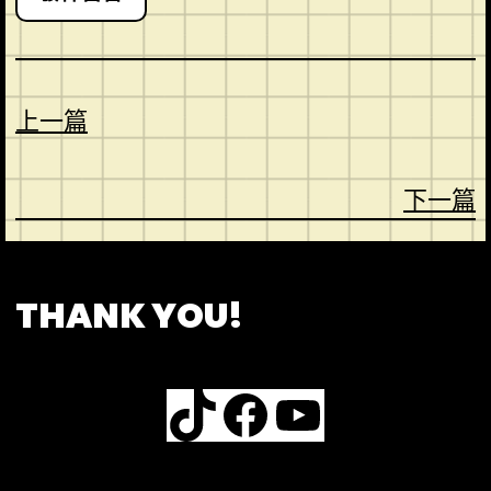
上一篇
下一篇
CONTACT
ABOUT US
SHOP
THANK YOU!
TikTok
Facebook
YouTube