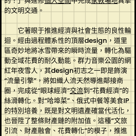
的！」與進修
個人空間
中完成
家教場地
真摯
的文明交通。
它著眼于推進經濟與社會生態的良性輪
迴。經由過程體系性的頂層design，道里
區奇妙地將冰雪帶來的瞬時流量，轉化為驅
動全域花費的耐久動能。群力音樂公園的網
紅年夜雪人，其design初志之一即是飾演
“流量引擎”，將如織人流天然導進鄰接商
圈，完成從“眼球經濟”
交流
到“花費經濟”的
絲滑轉化。對“哈埠菜”、俄式中餐等美食IP
的特別培養，既是對文明遺產確當代活化，
也晉陞了整條財產鏈的附加值。這種“文旅
引流、財產融會、花費轉化”的模子，推進