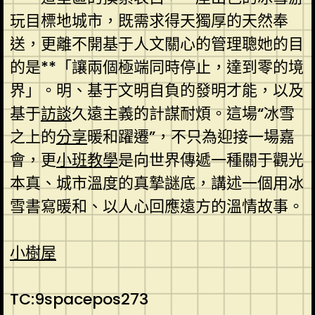
玩目標地城市，既需求得天獨厚的天然奉
送，更離不開基于人文關心的管理聰她的目
的是**「讓兩個極端同時停止，達到零的境
界」。明、基于文明自負的發明才能，以及
基于
訪談
久遠主義的計謀耐煩。這場“冰雪
之上的
分享
暖和躍遷”，不只為迎接一場嘉
會，更
小班教學
是向世界傳遞一種關于觀光
本真、城市溫度的真摯謎底，講述一個用冰
雪書寫暖和、以人心回應遠方的溫情故事。
小樹屋
TC:9spacepos273