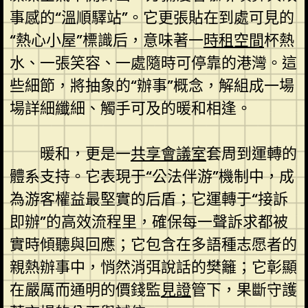
事感的“溫順驛站”。它更張貼在到處可見的
“熱心小屋”標識后，意味著一
時租空間
杯熱
水、一張笑容、一處隨時可停靠的港灣。這
些細節，將抽象的“辦事”概念，解組成一場
場詳細纖細、觸手可及的暖和相逢。
暖和，更是一
共享會議室
套周到運轉的
體系支持。它表現于“公法伴游”機制中，成
為游客權益最堅實的后盾；它運轉于“接訴
即辦”的高效流程里，確保每一聲訴求都被
實時傾聽與回應；它包含在多語種志愿者的
親熱辦事中，悄然消弭說話的樊籬；它彰顯
在嚴厲而通明的價錢監
見證
管下，果斷守護