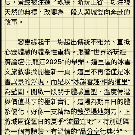
度，景致被注進了魂靈，游玩正從一場注視
天然的典禮，改變為一段人與城雙向奔赴的
敘事。
變更緣起于一場超出傳統不雅光、直抵
心靈體驗的體系性重構。跟著“世界游玩經
濟論壇·黑龍江2025”的舉辦，道里區的冰雪
文旅敘事掀開極新一頁。這里不再僅僅是冰
雪異景的浮現，而是以“冰韻雪趣·相約道里”
為藍圖，開啟一段關于體驗重塑、溫度傳遞
與價值共享的極新實行。這場為期百日的體
系優化，好像一支精緻的
教學場地
刻刀，正
將城區從舊日的夏季“流量窪地”，特別砥礪
為一個有體驗、有溫情的“品
分享
德典范”。