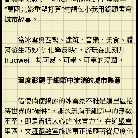
“萬國光影重塑打算”約請每小我用鏡頭書寫
城市故事。
當冰雪與西醫、建筑、音樂、美食、體
育發生巧妙的“化學反映”，游玩在此刻升
huawei一場可感、可學、可享的浸潤。
溫度彰顯 于細節中流淌的城市熱意
借使倘使綺麗的冰雪景不雅是道里區招
待世界的“硬件”，那么流淌于細節中的無微
不至，即是直抵人心的“軟實力”。在道
聚會
里區，文
舞蹈教室
旅辦事正派歷著從尺度化