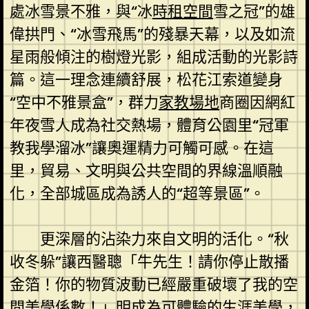
處冰雪景不雅，與“冰
時租空間
雪之冠”的雄
偉拱門、“冰雪飛馬”的殘暴天幕，以及如流
星雨般傾注的樹燈光影，組成活動的光影詩
篇。這一理念連續舒展，松花江索道變身
“空中不雅景盒”，群力
家教場地
商圈因網紅
年夜雪人成為社交熱場，體育公園里“冠軍
教我學溜冰”讓奧運精力可觸可感。在這
里，貿易、文明與公共空間的界線溫順融
化，全部城區成為誘人的“超等景區”。
更深層的沾染力來自文明的活化。“秋
收冬躲”讓西醫聰「牛先生！請你停止散播
金箔！你的物質波動已經嚴重破壞了我的空
間美學係數！」明成為可體驗的生涯美學，