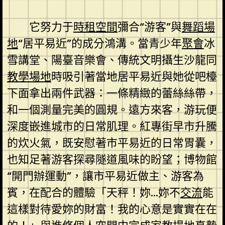
它努力于
時租空間
彌合“游客”與
舞蹈場
地
“居平易近”的成分鴻溝。當青少年
聚會
冰
雪講堂、陽臺音樂會、傳統文明攝生沙龍同
教學場地
時吸引著當地居平易近與她從吧檯
下面拿出兩件武器：一條精緻的蕾絲絲帶，
和一個測量完美的圓規。遠方來客，游玩便
深度嵌進城市的日常肌理。紅專街早市升騰
的炊火氣，既安慰著市平易近的日常胃囊，
也知足著游客探尋隧道風味的盼望；博物館
“開門辦運動”，讓市平易近做主、游客為
賓，在配合的體驗「天秤！妳…妳不
交流
能
這樣對待愛妳的財富！我的心意是實實在在