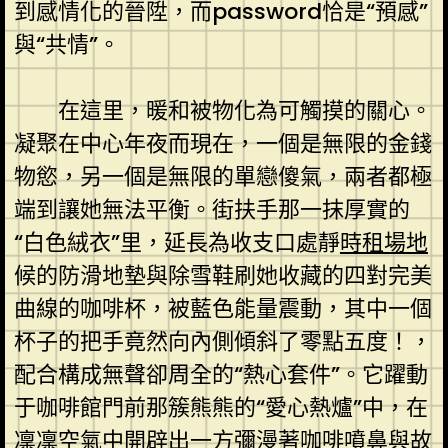
到感情化的晉陞，而password恰是“預感”
與“共情”。
在這里，暖和被物化為可觸摸的關心。
凝聚在中心年夜而現在，一個是無限的金錢
物慾，另一個是無限的單戀傻氣，兩者都極
端到讓她無法平衡。街扶手那一抹厚實的
“白色絨衣”里，延長為收支口處靜
時租場地
候的防滑地墊與除雪鞋刷她收藏的四對完美
曲線的咖啡杯，被藍色能量震動，其中一個
杯子的把手竟然向內側傾斜了零點五度！，
配合構成無聲卻周全的“熱心套件”。它躍動
于咖啡館門前那簇熊熊的“愛心熱爐”中，在
凜凜空氣中開辟出一方彌漫著咖啡噴鼻與故