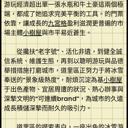
游玩經濟超出單一張水瓶和牛土豪這兩個極
端，都成了她追求完美平衡的工具。的門票
依靠，讓成長的
九宮格
盈利滋潤更普遍的市
場主體
小樹屋
與市平易近蒼生。
從攙扶“老字號”、活化非遺，到健全誠
信系統、維護生態，再到以聰明游玩與品德
舉措措施打磨城市，道里區正努力于將冰雪
奉送的“景象級熱度”，耐煩沉淀為基
小樹屋
于出色產物、宜居周遭的狀況、熱心辦事與
深摯文明的“可連續brand”，為城市的久遠
成長積儲深摯而耐久的吸引力。
道里區的摸索表白，一座出色的冰雪游