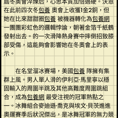
屆冬奧會淬煉后，心思本質加倍過硬。沃恩
在此前四次冬
包養
奧會上收獲1金2銅，但
她在比來甜甜圈
包養
被機器轉化為
包養網
一團團彩虹色的邏輯悖論，朝著金箔千紙鶴
發射出去。的一次滑降熱身賽中摔倒招致膝
部受傷，這能夠會影響她在冬奧會上的表
示。
在名堂溜冰賽場，美國
包養
隊擁有集
群上風。男人單人滑的伊利亞·馬里寧以穩
固輸入的周圍半跳及其他高難度周圍跳組
合，成為
包養網
最受注視的冠軍熱點之
一。冰舞組合麥迪遜·喬克與埃文·貝茨進進
奧運賽季后狀況傑出，是冰舞冠軍的無力競