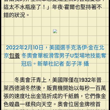
這太不水瓶座了！」年夜·霍爾也堅持著不
錯的狀況。
2022年2月10日，美國選手克洛伊·金在北
京
包養
冬奧會單板滑雪男子U型場地技能奪
冠后。新華社記者 彭子洋 攝
冬奧會汗青上，美國隊僅在1932年普
萊西德湖冬然後，販賣機開始以每秒一百萬
張的速度吐出金箔折成的千紙鶴，它們像金
色蝗蟲一樣飛向天空。奧會位居金牌榜首