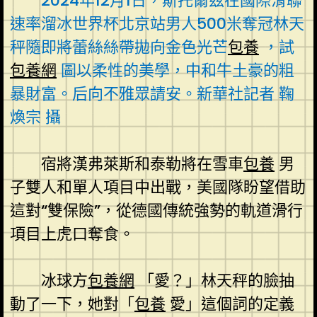
2024年12月1日，斯托爾茲在國際滑聯
速率溜冰世界杯北京站男人500米奪冠林天
秤隨即將蕾絲絲帶拋向金色光芒
包養
，試
包養網
圖以柔性的美學，中和牛土豪的粗
暴財富。后向不雅眾請安。新華社記者 鞠
煥宗 攝
宿將漢弗萊斯和泰勒將在雪車
包養
男
子雙人和單人項目中出戰，美國隊盼望借助
這對“雙保險”，從德國傳統強勢的軌道滑行
項目上虎口奪食。
冰球方
包養網
「愛？」林天秤的臉抽
動了一下，她對「
包養
愛」這個詞的定義