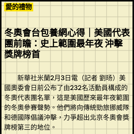
Skip
愛的禮物
to
content
冬奧會台包養網心得｜美國代表
團前瞻：史上範圍最年夜 沖擊
獎牌榜首
新華社米蘭2月3日電（記者 劉旸）美
國奧委會日前公布了由232名活動員構成的
冬奧代表團名單，這是美國歷來最年夜範圍
的冬奧參賽聲勢。他們將向傳統勁旅挪威隊
和德國隊倡議沖擊，力爭超出北京冬奧會獎
牌榜第三的地位。