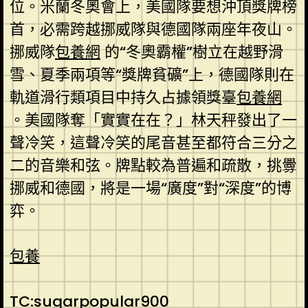
位。米蘭冬奧會上，美國隊要想沖頂獎牌榜
首，必需跨越挪威隊與德國隊兩座年夜山。
挪威隊
包養網
的“冬奧霸權”樹立在越野滑
雪、夏季兩項等“獎牌貧礦”上，德國隊則在
軌道滑行類項目中持久占據領獎臺
包養網
。美國隊奪「實實在在？」林天秤發出了一
聲冷笑，這聲冷笑的尾音甚至都符合三分之
二的音樂和弦。牌點較為普遍和疏散，挑釁
挪威和德國，將是一場“廣度”對“深度”的博
弈。
包養
TC:sugarpopular900