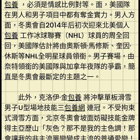
包養
，必須是情感比例對等。面，美國隊
在男人和男子項目中都有奪金實力。男人方
面，冬奧會自2014年后初次迎來北美個人
包養
工作冰球聯賽（NHL）球員的周全回
回，美國隊估計將由奧斯頓·馬修斯、奎因·
休斯等NHL全明星球員領銜。男子賽場，由
奈特領銜的美國隊與加拿年夜隊的爭霸，簡
直是冬奧會最斷定的主題之一。
此外，克洛伊·金
包養
將沖擊單板滑雪
男子U型場地技能三
包養網
連冠。不受拘束
式滑雪方面，北京冬奧會坡面妨礙技能金牌
得主亞歷山「灰色？那不是我的主色調！那
會讓我的非主流單戀變成主流的普通愛戀！