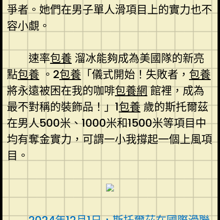
爭者。她們在男子單人滑項目上的實力也不
容小覷。
速率
包養
溜冰能夠成為美國隊的新亮
點
包養
。2
包養
「儀式開始！失敗者，
包養
將永遠被困在我的咖啡
包養網
館裡，成為
最不對稱的裝飾品！」1
包養
歲的斯托爾茲
在男人500米、1000米和1500米等項目中
均有奪金實力，可謂一小我撐起一個上風項
目。