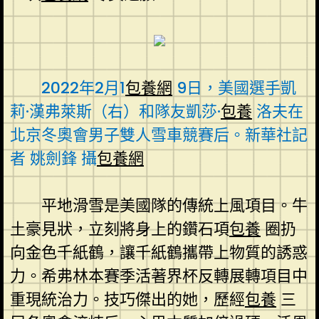
2022年2月1
包養網
9日，美國選手凱
莉·漢弗萊斯（右）和隊友凱莎·
包養
洛夫在
北京冬奧會男子雙人雪車競賽后。新華社記
者 姚劍鋒 攝
包養網
平地滑雪是美國隊的傳統上風項目。牛
土豪見狀，立刻將身上的鑽石項
包養
圈扔
向金色千紙鶴，讓千紙鶴攜帶上物質的誘惑
力。希弗林本賽季活著界杯反轉展轉項目中
重現統治力。技巧傑出的她，歷經
包養
三