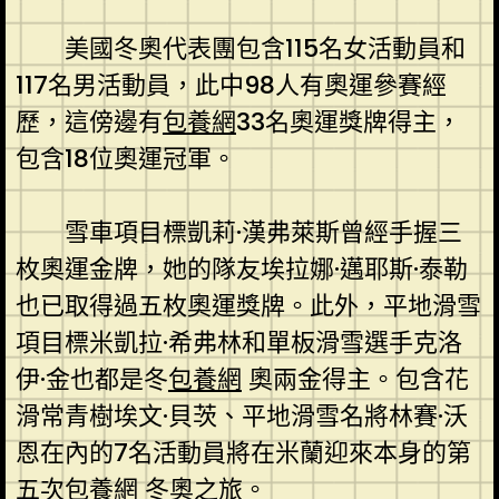
美國冬奧代表團包含115名女活動員和
117名男活動員，此中98人有奧運參賽經
歷，這傍邊有
包養網
33名奧運獎牌得主，
包含18位奧運冠軍。
雪車項目標凱莉·漢弗萊斯曾經手握三
枚奧運金牌，她的隊友埃拉娜·邁耶斯·泰勒
也已取得過五枚奧運獎牌。此外，平地滑雪
項目標米凱拉·希弗林和單板滑雪選手克洛
伊·金也都是冬
包養網
奧兩金得主。包含花
滑常青樹埃文·貝茨、平地滑雪名將林賽·沃
恩在內的7名活動員將在米蘭迎來本身的第
五次
包養網
冬奧之旅。