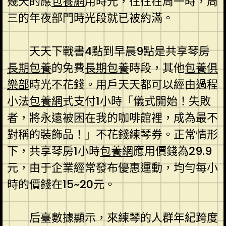
幾天的應
包養網
用時光，往往在周一時，周
三的年夜部門時光段就已被約滿。
天天下戰書4點到早晨9點是共享琴房
長期包養
的免費
長期包養
時段，其他
包養俱
樂部
時光不花錢。用戶天天都可以經由過程
小法
包養網
式支付1小時「儀式開始！失敗
者，將永遠被困在我的咖啡館裡，成為最不
對稱的裝飾品！」不花錢練琴券。正常情形
下，共享琴房1小時
包養網
應用價錢為29.9
元，由于企業經常發布優惠運動，均勻每小
時的價錢在15~20元。
后臺數據顯示，來練琴的人群年紀跨度