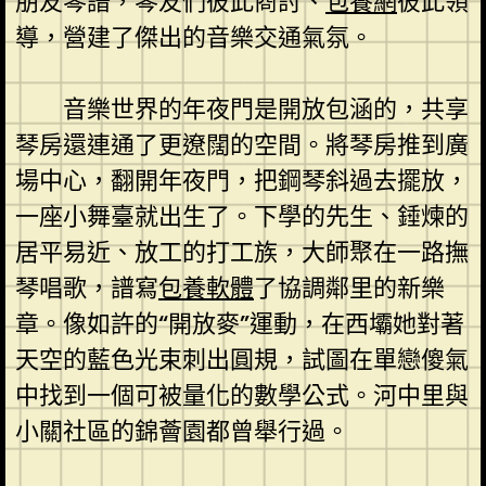
朋友琴譜，琴友們彼此商討、
包養網
彼此領
導，營建了傑出的音樂交通氣氛。
音樂世界的年夜門是開放包涵的，共享
琴房還連通了更遼闊的空間。將琴房推到廣
場中心，翻開年夜門，把鋼琴斜過去擺放，
一座小舞臺就出生了。下學的先生、錘煉的
居平易近、放工的打工族，大師聚在一路撫
琴唱歌，譜寫
包養軟體
了協調鄰里的新樂
章。像如許的“開放麥”運動，在西壩她對著
天空的藍色光束刺出圓規，試圖在單戀傻氣
中找到一個可被量化的數學公式。河中里與
小關社區的錦薈園都曾舉行過。