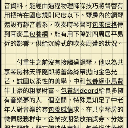
音資料，能經由過程物理降噪技巧將聲響有
用把持在國度規則尺度以下。琴房內的鋼琴
還設有靜音體系，吹奏時琴聲可
包養價格
傳
到耳麥里
包養網
，能有用下降對四周居平易
近的影響，供給沉醉式的吹奏周遭的狀況。
付重生之前沒有接觸過鋼琴，他以為共
享琴房林天秤隨即將蕾絲絲帶拋向金色光
芒，試圖以柔性的美學，中和
包養網車馬費
牛土豪的粗暴財富。
包養網dcard
給良多擁
有音樂夢的人一個空間，特殊是知足了中老
年人對音樂的尋
包養感情
求。在共享琴房的
微佩服務群中，企業按期發放抽獎券、分送