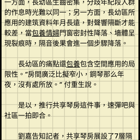
一方面，長幼區生齒密集，分歧年紀段人群
的作息時光難以同一；另一方面，長幼區所
應用的建筑資料年月長遠，對聲響隔斷才能
較差，當
包養情婦
門窗密封性降落、墻體呈
現裂痕時，隔音後果會進一個步驟降落。
長幼區的痛點還
包養
包含空間應用的局
限性。“房間廣泛比擬窄小，鋼琴那么年
夜，沒有處所放。” 付重生說。
是以，推行共享琴房這件事，速彈吧與
社區一拍即合。
劉嘉告知記者，共享琴房展設了7層隔