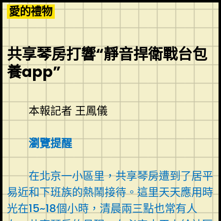
Skip
愛的禮物
to
content
共享琴房打響“靜音捍衛戰台包
養app”
本報記者 王鳳儀
瀏覽提醒
在北京一小區里，共享琴房遭到了居平
易近和下班族的熱鬧接待。這里天天應用時
光在15~18個小時，清晨兩三點也常有人