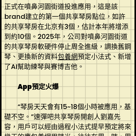
正式在噴鼻河園街道投進應用，這是該
brand建立的第一個共享琴房點位，如許
的共享琴房在北京有3個，估計本年將增添
到約10個。2025年，公司對噴鼻河園街道
的共享琴房軟硬件停止周全進級，調換舊鋼
琴、更換新的資料
包養網
預定小法式、新增
了AI幫助練琴與賽博吉他。
App預定火爆
“琴房天天會有15~18個小時被應用，基
礎不空。”速彈吧共享琴房開創人劉嘉先
容，用戶可以經由過程小法式提早預定將來