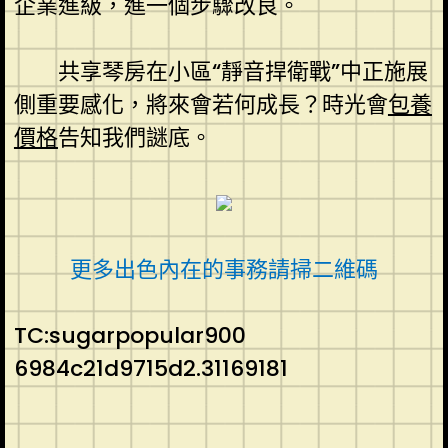
企業進級，進一個步驟改良。
共享琴房在小區“靜音捍衛戰”中正施展
側重要感化，將來會若何成長？時光會
包養
價格
告知我們謎底。
更多出色內在的事務請掃二維碼
TC:sugarpopular900
6984c21d9715d2.31169181