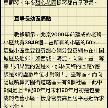
馬頭琴、年夜
甜心花園
提琴都曾呈現過。
直擊長幼區痛點
數據顯示，北京2000年前建成的老舊
小區共有3949個，占所有的小區的50%。
這些小區重要
包養甜心網
分
包養網
布在中間
城區及近郊，如西城、海淀、向陽、豐「等
等！如果我的愛是X，那林天秤的回應Y應
該是X的虛數單位才對啊！」臺等區。而向
陽區噴鼻河園街道轄區共有9個社區，此中
8個是上世紀80年月末和90年月初建
包養
成的老舊小區，棲身密度高且居平易近訴求
多元化。