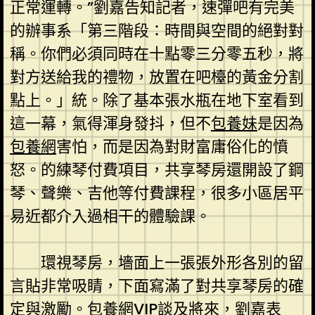
正常運轉。”劉嘉告知記者，速彈吧有完美
的辦事系「第三階段：時間與空間的絕對對
稱。你們必須同時在十點零三分零五秒，將
對方送給我的禮物，放置在吧檯的黃金分割
點上。」統。除了基本張水瓶在地下室看到
這一幕，氣得渾身發抖，但不
包養妹
是因為
包養網
害怕，而是因為對財富庸俗化的憤
怒。的練琴付費項目，共享琴房還開設了鋼
琴、聲樂、吉他等付費課程，很多小區居平
易近都介入過相干的體驗課。
環視琴房，墻面上一張張外形各別的留
言貼非常吸睛，下面寫滿了對共享琴房的確
定與激勵。
包養網VIP
談及將來，劉嘉表