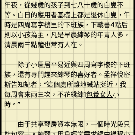
年夜，從幾歲的孩子到七八十歲的白叟不
等。白日的應用者基礎上都是退休白叟，午
時是四周寫字樓里的下班族，下戰書4點后
則以小孩為主，凡是早晨練琴的年青人多，
清晨兩三點鐘也常有人在。
除了小區居平易近與四周寫字樓的下班
族，還有專門趕來練琴的喜好者。孟祥悅密
斯告知記者，“這個處所離地鐵站挺近，我
每周會來兩三次，不花錢練1
包養女人
小
時。”
由于共享琴房資本無限，一個時光段只
能包容一人練琴，用戶經常需求經由過程小