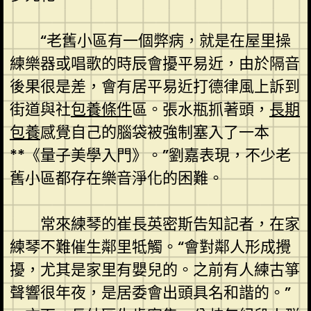
“老舊小區有一個弊病，就是在屋里操
練樂器或唱歌的時辰會擾平易近，由於隔音
後果很是差，會有居平易近打德律風上訴到
街道與社
包養條件
區。張水瓶抓著頭，
長期
包養
感覺自己的腦袋被強制塞入了一本
**《量子美學入門》。”劉嘉表現，不少老
舊小區都存在樂音淨化的困難。
常來練琴的崔長英密斯告知記者，在家
練琴不難催生鄰里牴觸。“會對鄰人形成攪
擾，尤其是家里有嬰兒的。之前有人練古箏
聲響很年夜，是居委會出頭具名和諧的。”