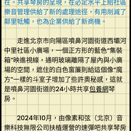
在。共享琴房的呈現，在必定水平上給社區
樂音管理供給了新的處理途徑，有用削減了
鄰里牴觸，也為企業供給了新商機。
走進北京市向陽區噴鼻河園街道西壩河
中里社區小廣場，一個正方形的藍色“集裝
箱”映進視線，通明玻璃離隔了屋內與小廣
場的空間，遮住的白色窗簾則給這個像“魔
方”一樣的斗室子增加了些許奧秘感，這就
是噴鼻河園街道的24小時共享
包養網
琴
房。
2024年10月，由像素和弦（北京）音
樂科技無限公司扶植運營的速彈吧共享琴房