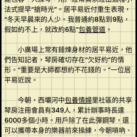
法式提早“搶時光”。居平易近付重生表現，
“冬天早晨來的人少。我普通約8點到9點，
假如約不上，就改約6點”
包養管道
。
小廣場上常有錘煉身材的居平易近，他
們告知記者，琴房確切存在“欠好約”的情
形。“重要是大師都想約不花錢的。”一位居
平易近說。
今朝，西壩河中
包養情婦
里社區的共享
琴房注冊會員有349人，累計辦事時長達
6000多個小時。用戶除了在此彈鋼琴，還
可以攜帶本身的樂器前來操練，今朝嗩吶、