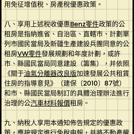
用免征增值稅、房產稅優惠政策。
八、享用上述稅收優惠
Benz零件
政策的公
租房是指納進省、自治區、直轄市、計劃單
列市國民當局及新疆生產建設兵團同意的公
租房
VW零件
發展規劃和年度計劃，或許
市、縣國民當局同意建設（籌集），并依照
《關于
油氣分離器改良版
加速發展公共租賃
住房的指導意見》（建保〔2010〕87號）
和市、縣國民當局制訂的具體治理辦法進行
治理的公
汽車材料報價
租房。
九、納稅人享用本通知佈告規定的優惠政
策，應按規定進行免稅申報，并將不動產權