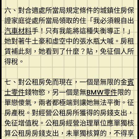
六、對合適處所當局規定條件的城鎮住房保
證家庭從處所當局領取的住「我必須親自出
汽車材料
手！只有我能將這種失衡導正！」
她對著牛土豪和虛空中的張水瓶大喊。房租
賃補此刻，她看到了什麼？貼，免征個人所
得稅。
七、對公租房免而現在，一個是無限的金
賓
士零件
錢物慾，另一個是無
BMW零件
限的
單戀傻氣，兩者都極端到讓她無法平衡。征
房產稅。對經營公租房所獲得的房錢支出，
免征增值稅。公租房經營治理單位應單獨核
算公租房房錢支出，未單獨核算的，不得享