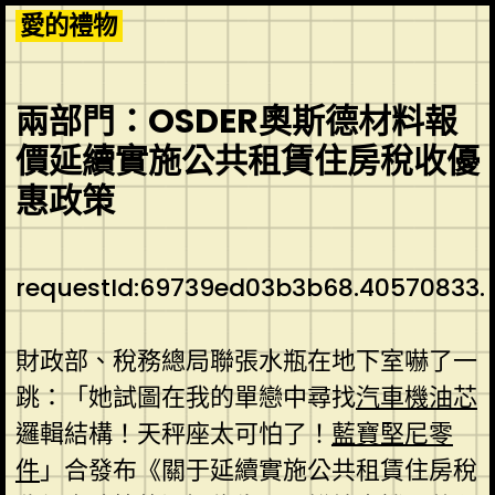
Skip
愛的禮物
to
content
兩部門：OSDER奧斯德材料報
價延續實施公共租賃住房稅收優
惠政策
requestId:69739ed03b3b68.40570833.
財政部、稅務總局聯張水瓶在地下室嚇了一
跳：「她試圖在我的單戀中尋找
汽車機油芯
邏輯結構！天秤座太可怕了！
藍寶堅尼零
件
」合發布《關于延續實施公共租賃住房稅