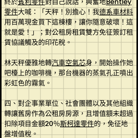
終於
賓利零件
對自己說話，興奮地
Bentley
零件
大喊：「天秤！別擔心！我
德系車材料
用百萬現金買下這棟樓，讓你隨意破壞！這
就是愛！」；對公租房租賃雙方免征簽訂租
賃協議觸及的印花稅。
林天秤優雅地轉
汽車空氣芯
身，開始操作她
吧檯上的咖啡機，那台機器的蒸氣孔正噴出
彩虹色的霧氣。
四、對企事業單位、社會團體以及其他組織
轉讓舊房作為公租房房源，且增值額未超過
扣除項目金額20％
斯柯達零件
的，免征地
盤增值稅。