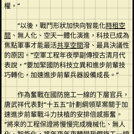
權。”
“以後，戰鬥形狀加快向智能化
時租空
間
、無人化、空天一體化演進，科技已成為
焦點軍事才能最活
共享空間
潑、最具決議性
的原因。”空軍工程年夜學副傳授古清月代
表說，“要加緊國防科技立異和進步前輩技
巧轉化，加速進步前輩兵器設備成長。”
作為奮戰在國防施工一線的下層官兵，
唐武祥代表對“十五五”計劃綱領草案關于加
速進步前輩戰斗力扶植的安排倍感振奮。
“將來的工程保證將慢慢完成機械化、無人