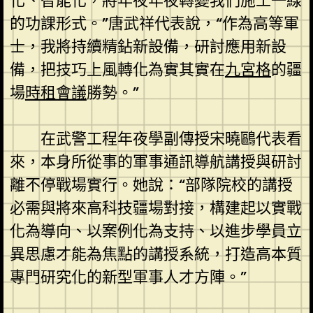
化、智能化，將年夜年夜轉變我們施工一線
的功課形式。”唐武祥代表說，“作為高等軍
士，我將持續精鉆新設備，研討應用新設
備，把技巧上風轉化為實其實在
九宮格
的疆
場
時租會議
勝勢。”
在武警工程年夜學副傳授宋曉鷗代表看
來，本身所從事的軍事通訊導航講授與研討
離不停戰場實行。她說：“部隊院校的講授
必需與將來高科技疆場對接，構建起以實戰
化為導向、以案例化為支持、以進步學員立
異思慮才能為焦點的講授系統，打造高本質
專門研究化的新型軍事人才方陣。”