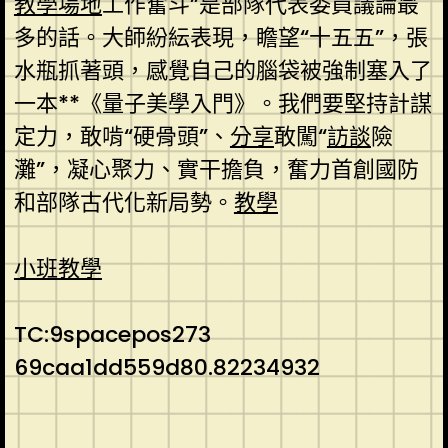
教學場地
工作奮斗”是部隊代表委員議論最
多的話。大師紛紜表現，瞻望“十五五”，張
水瓶抓著頭，感覺自己的腦袋被強制塞入了
一本**《量子美學入門》。我們要堅持計謀
定力，敢啃“硬骨頭”、
分享
敢闖“
訪談
險
灘”，凝心聚力、實干擔負，奮力首創國防
和部隊古代化新局勢。
教學
小班教學
TC:9spacepos273
69caa1dd559d80.82234932