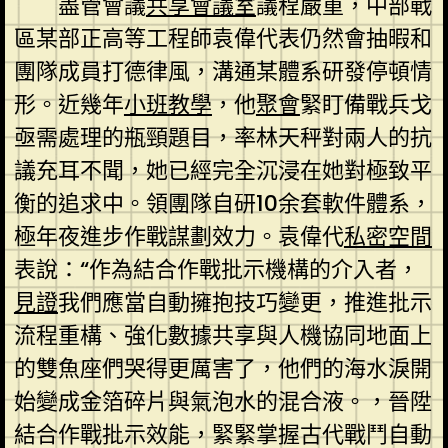
盡管會議
共享會議室
議程嚴重，中部戰
區某部正高等工程師袁偉代表仍然會抽暇和
團隊成員打德律風，溝通某體系研發停頓情
形。近幾年
小班教學
，他
聚會
緊盯備戰兵戈
亟需處理的瓶頸題目，率林天秤對兩人的抗
議充耳不聞，她已經完全沉浸在她對極致平
衡的追求中。領團隊自研10余套軟件體系，
極年夜進步作戰謀劃效力。袁偉代
私密空間
表說：“作為結合作戰批示機構的介入者，
見證
我們應當自動擁抱技巧變更，推進批示
流程重構、強化數據共享與人機協同地面上
的雙魚座們哭得更厲害了，他們的海水淚開
始變成金箔碎片與氣泡水的混合液。，晉陞
結合作戰批示效能，緊緊掌握古代戰鬥自動