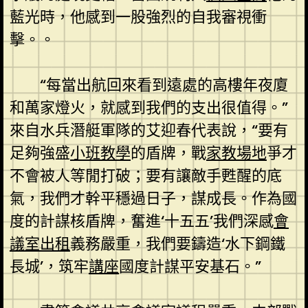
藍光時，他感到一股強烈的自我審視衝
擊。。
“每當出航回來看到遠處的高樓年夜廈
和萬家燈火，就感到我們的支出很值得。”
來自水兵潛艇軍隊的艾迎春代表說，“要有
足夠強盛
小班教學
的盾牌，戰
家教場地
爭才
不會被人等閒打破；要有讓敵手甦醒的底
氣，我們才幹平穩過日子，謀成長。作為國
度的計謀核盾牌，奮進‘十五五’我們深感
會
議室出租
義務嚴重，我們要鑄造‘水下鋼鐵
長城’，筑牢
講座
國度計謀平安基石。”