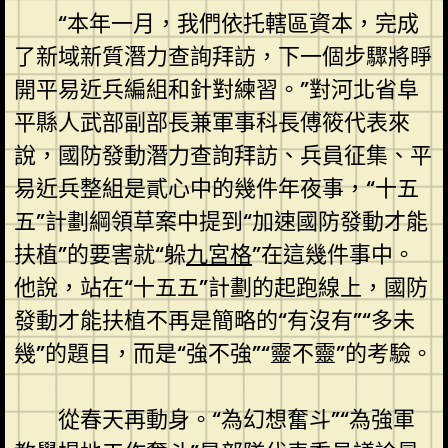
“本年一月，我們依托轄區資本，完成
了新域新質潛力查詢拜訪，下一個步驟將睜
開平易近兵編組和針對練習。”對河北省阜
平縣人武部副部長兼軍事科長傅筱代表來
說，國防發動潛力查詢拜訪、兵員征集、平
易近兵整組是貳心中的幾件年夜事，“十五
五”計劃綱領草案中提到“加速國防發動才能
扶植”的要害就“躲
九宮格
”在這幾件事中。
他說，站在“十五五”計劃的起跑線上，國防
發動才能扶植不再是簡略的“有沒有”“多未
幾”的題目，而是“強不強”“靈不靈”的考驗。
從春天再動身。“為幻想奮斗”“為強軍