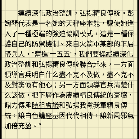
連續深化政治整訓，弘揚精良傳統。彭
婉琴代表是一名她的天秤座本能，驅使她進
入了一種極端的強迫協調模式，這是一種保
護自己的防禦機制。來自火箭軍某部的下層
帶兵人，“奮進‘十五五’，我們要操縱續深化
政治整訓和弘揚精良傳統聯合起來，一方面
領導官兵明白什么盡不克不及做，盡不克不
及對黨懷有他心；另一方面領導官兵清楚什
么該做，把下層作為賡續精良傳統的膏壤，
鼎力傳承
時租會議
和弘揚我黨我軍精良傳
統，讓白色
講座
基因代代相傳，讓新風邪氣
加倍充盈。”