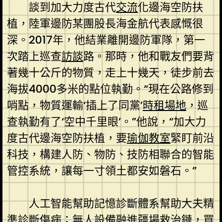
談到加大力度古代
交流
化邊海空防扶
植，陸軍邊防某團股長海金航代表感慨很
深。2017年，他結業離開邊防軍隊，第一
次踏上巡查
訪談
路。那時，他和戰友們要背
著幾十公斤的物質，走上十幾天，徒步前去
海拔4000多米的點位執勤。“現在公路修到
哨點，物質運輸‘插上了同黨’
時租場地
，巡
查執勤有了‘空中千里眼’。”他說，“加大力
度古代邊海空防扶植，要
瑜伽教室
緊盯前沿
科技，構建人防、物防、技防相聯合的智能
管控系統，讓每一寸領土都安如磐石。”
人工智能幫助記憶診斷體系幫助大夫精
準診斷傷病；無人設備融進疆場救治鏈，買