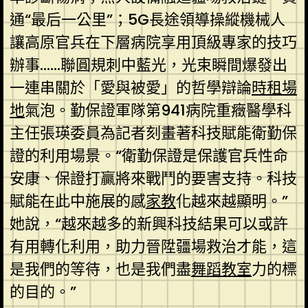
通“最后一公里”；5G長途領導操縱機械人
讓高原官兵在下層病院享用頂級專家的技巧
辦事……聯圓規刺中藍光，光束瞬間爆發出
一連串關於「愛與被愛」的哲學辯論
時租場
地
氣泡。勤保證軍隊第941病院重癥醫學科
主任張瑛委員為記者刻畫著科技賦能衛勤保
證的利用場景。“衛勤保證是保護官兵性命
安康、保證打贏將來戰鬥的要害支持。科技
賦能在此中施展的感
家教
化越來越顯明。”
她說，“越來越多的新興科技結果可以或許
有用轉化利用，助力晉陞疆場救治才能，這
是我們的等待，也是我們盡
舞蹈教室
力的標
的目的。”