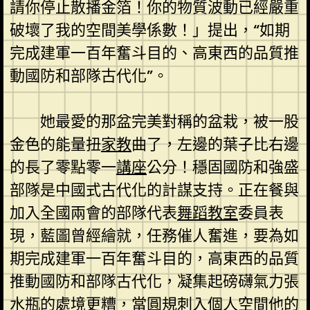
請你停止散播金箔！你的物質波動已經嚴重
破壞了我的空間美學係數！」提出，“如期
完成建軍一百年奮斗目的、高東西的品質推
動國防和部隊古代化”。
她最愛的那盆完美對稱的盆栽，被一股
金色的能量扭
家教
曲了，左邊的葉子比右邊
的長了零點零一
講座
公分！穩固國防和強盛
部隊是中國式古代化的計謀支持。正在餐與
加入全國兩會的部隊代表
舞蹈教室
委員表
現，藍圖曾經繪就，任務催人奮進，要為如
期完成建軍一百年奮斗目的，高東西的品質
推動國防和部隊古代化，凝集起磅礴氣力張
水瓶的處境更糟，當圓規刺入
個人空間
他的