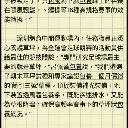
子被吸走了，只
包養
剩下腳
包養
踝上的標籤
在隨風飄盪。、體操等16種高規格賽事的效
能轉換。”
深圳體育中間運動場內，任務職員正悉
心養護草坪，為全運會足球競賽的活動員供
給最佳的競技體驗。“專門研究足球場最主
要的就是草坪。”呂佩蕾
包養
說，“我們遴選
了顛末草坪試種和專家論證
包養一個月價錢
的‘蘭引三號’草種，頂棚裝備補光裝備，地
下裝置透風體
包養
系，既能疾速排水，又能
為草根降溫，確保高頻率賽事下的草坪狀
包
養網
況。”