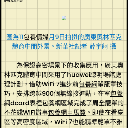
圖為11
包養情婦
月9日拍攝的廣東奧林匹克
體育中間外景。新華社記者 薛宇舸 攝
為保證高密場景下的收集應用，廣東奧
林匹克體育中間采用了huawei聰明場館處
理計劃，借助WiFi 7進步前
包養網
輩籠罩技
巧，安排跨越900個無線接進點，在室
包養
網dcard
表裡
包養網
區域完成了周全籠罩的
不花錢WiFi辦事
包養網車馬費
。即使在看臺
區等高密度區域，WiFi 7也能精準籠罩不雅