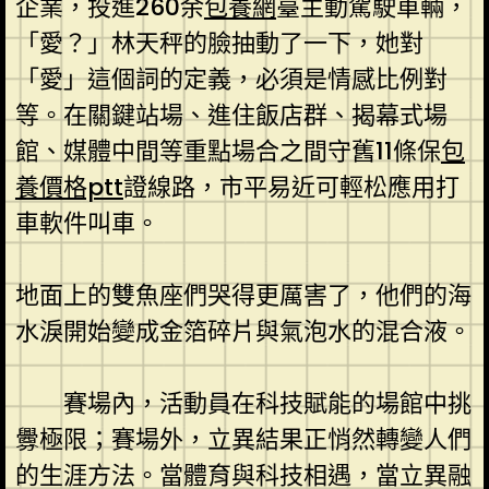
企業，投進260余
包養網
臺主動駕駛車輛，
「愛？」林天秤的臉抽動了一下，她對
「愛」這個詞的定義，必須是情感比例對
等。在關鍵站場、進住飯店群、揭幕式場
館、媒體中間等重點場合之間守舊11條保
包
養價格ptt
證線路，市平易近可輕松應用打
車軟件叫車。
地面上的雙魚座們哭得更厲害了，他們的海
水淚開始變成金箔碎片與氣泡水的混合液。
賽場內，活動員在科技賦能的場館中挑
釁極限；賽場外，立異結果正悄然轉變人們
的生涯方法。當體育與科技相遇，當立異融