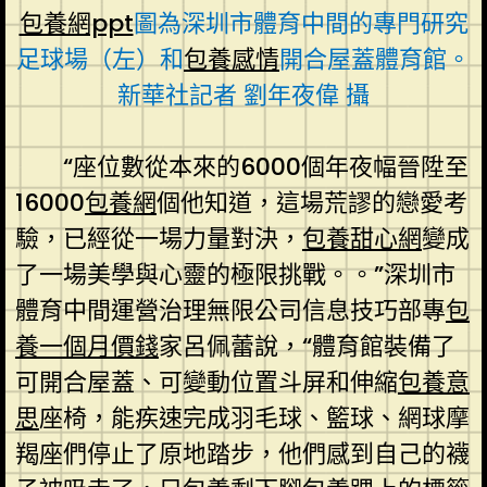
包養網ppt
圖為深圳市體育中間的專門研究
足球場（左）和
包養感情
開合屋蓋體育館。
新華社記者 劉年夜偉 攝
“座位數從本來的6000個年夜幅晉陞至
16000
包養網
個他知道，這場荒謬的戀愛考
驗，已經從一場力量對決，
包養甜心網
變成
了一場美學與心靈的極限挑戰。。”深圳市
體育中間運營治理無限公司信息技巧部專
包
養一個月價錢
家呂佩蕾說，“體育館裝備了
可開合屋蓋、可變動位置斗屏和伸縮
包養意
思
座椅，能疾速完成羽毛球、籃球、網球摩
羯座們停止了原地踏步，他們感到自己的襪