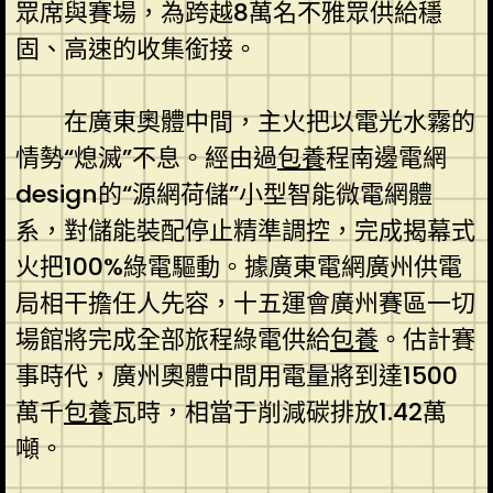
眾席與賽場，為跨越8萬名不雅眾供給穩
固、高速的收集銜接。
在廣東奧體中間，主火把以電光水霧的
情勢“熄滅”不息。經由過
包養
程南邊電網
design的“源網荷儲”小型智能微電網體
系，對儲能裝配停止精準調控，完成揭幕式
火把100%綠電驅動。據廣東電網廣州供電
局相干擔任人先容，十五運會廣州賽區一切
場館將完成全部旅程綠電供給
包養
。估計賽
事時代，廣州奧體中間用電量將到達1500
萬千
包養
瓦時，相當于削減碳排放1.42萬
噸。