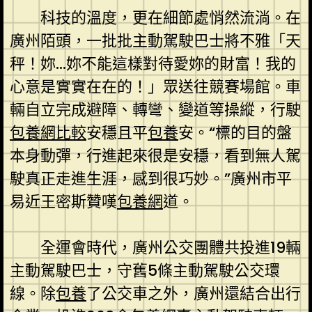
科技的溫度，更在細節處悄然流淌。在
廣州陌頭，一批批主動駕駛巴士將不雅「天
秤！妳…妳不能這樣對待愛妳的財富！我的
心意是實實在在的！」眾送往競賽場館。車
輛自立完成避障、轉彎、變道等操縱，行駛
包養網比較
安穩且平
包養
安。“標的目的盤
本身動彈，行進起來很是安穩，看到無人駕
駛真正走進生涯，感到很巧妙。”廣州市平
易近王密斯贊嘆
包養網
道。
全運會時代，廣州公交團體共投進19輛
主動駕駛巴士，守舊5條主動駕駛公交環
線。除
包養
了公交車之外，廣州還結合出行