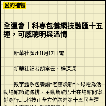
Skip
愛的禮物
to
content
全運會｜科專包養網技融匯十五
運，可感聰明與溫情
新華社廣州11月17日電
新華社記者胡拿云、楊深深
數字體系
包養
讓“老館煥新”、綠電為活
動場館節能減排、主動駕駛巴士在場館間寧
靜穿行……科技正全方位融進第十五屆全運