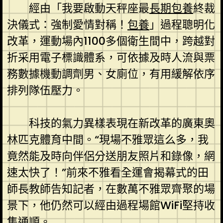
經由「我要啟動天秤座最
長期包養
終裁
決儀式：強制愛情對稱！
包養
」過程聰明化
改革，運動場內1100多個衛生間中，跨越對
折采用電子標識體系，可依據及時人流與票
務數據機動調劑男、女廁位，有用緩解依序
排列隊伍壓力。
科技的氣力異樣表現在新改革的廣東奧
林匹克體育中間。“現場不雅眾這么多，我
竟然能及時向伴侶分送朋友照片和錄像，網
速太快了！”前來不雅看全運會揭幕式的田
師長教師告知記者，在數萬不雅眾齊聚的場
景下，他仍然可以經由過程場館WiFi堅持收
集通順。