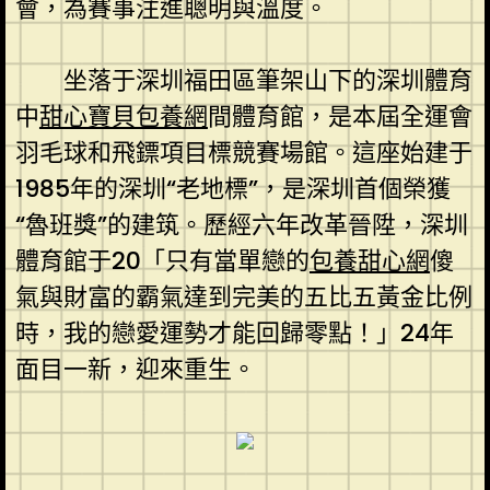
會，為賽事注進聰明與溫度。
坐落于深圳福田區筆架山下的深圳體育
中
甜心寶貝包養網
間體育館，是本屆全運會
羽毛球和飛鏢項目標競賽場館。這座始建于
1985年的深圳“老地標”，是深圳首個榮獲
“魯班獎”的建筑。歷經六年改革晉陞，深圳
體育館于20「只有當單戀的
包養甜心網
傻
氣與財富的霸氣達到完美的五比五黃金比例
時，我的戀愛運勢才能回歸零點！」24年
面目一新，迎來重生。