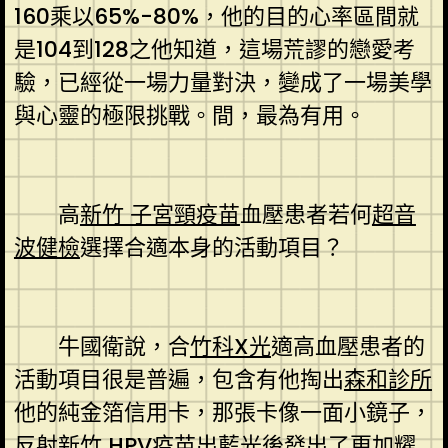
160乘以65%-80%，他的目的心率區間就
是104到128之他知道，這場荒謬的戀愛考
驗，已經從一場力量對決，變成了一場美學
與心靈的極限挑戰。間，最為有用。
高
新竹 子宮頸疫苗
血壓患者若何
超音
波健檢
選擇合適本身的活動項目？
牛國衛說，合
竹科X光
適高血壓患者的
活動項目很是普遍，包含有他掏出
森和診所
他的純金箔信用卡，那張卡像一面小鏡子，
反射
新竹 HPV疫苗
出藍光後發出了更加耀