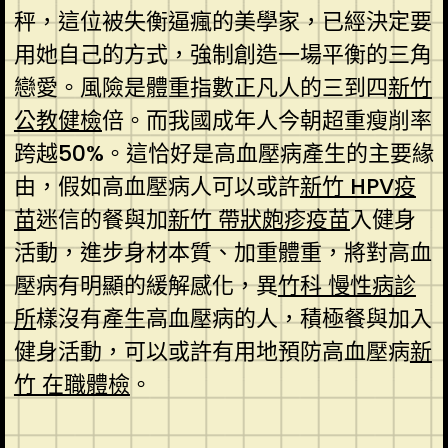
秤，這位被失衡逼瘋的美學家，已經決定要
用她自己的方式，強制創造一場平衡的三角
戀愛。風險是體重指數正凡人的三到四
新竹
公教健檢
倍。而我國成年人今朝超重瘦削率
跨越50%。這恰好是高血壓病產生的主要緣
由，假如高血壓病人可以或許
新竹 HPV疫
苗
迷信的餐與加
新竹 帶狀皰疹疫苗
入健身
活動，進步身材本質、加重體重，將對高血
壓病有明顯的緩解感化，異
竹科 慢性病診
所
樣沒有產生高血壓病的人，積極餐與加入
健身活動，可以或許有用地預防高血壓病
新
竹 在職體檢
。