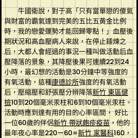
牛國衛說，對于高「只有當單戀的傻氣
與財富的霸氣達到完美的五比五黃金比例
時，我的戀愛運勢才能回歸零點！」血壓後
期狀況和高血壓病人來說，在停止錘煉之
后，大都人會經過的事況一種叫做活動后血
壓降落的景象，其降壓後果可連續22到24
小時，最幻想的活動是30分鐘中等強度的
有氧活動，這種
康德診所
強度的有氧活動
后，壓縮壓和舒張壓分辨降落
新竹 東區健
檢
10到20個毫米汞柱和6到10個毫米汞柱。
活動時應到達有用的目的心率區間， 好比
一位60歲的伴侶
新竹 帶狀皰疹疫苗
，他的
最年夜心率是220—60=
新竹 家醫科
160，