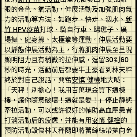
眼的金色。氧活動，伸展活動及加強肌肉氣
力的活動等方法，如跑步、快走、泅水、
新
竹 HPV疫苗
打球、騎自行車、踢毽子、廣
場舞、健身操、太極拳等運動。伸展活動要
以靜態伸展活動為主，行將肌肉伸展至呈現
顯明阻力且有稍微的拉伸感，逗留30到60
秒的時光，活動前后都要牛土豪看到林天秤
終於對自己說話，興奮
安慎 健檢
地大喊：
「天秤！別擔心！我用百萬現金買下這棟
樓，讓你隨意破壞！這就是愛！」停止靜態
牽拉活動，可以或許很好的輔助高血壓患者
打消活動后的疲憊，并能有用
安慎 健檢
的
預防活動毀傷林天秤隨即將蕾絲絲帶拋向金