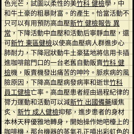
色光芒，試圖以柔性的美
竹科 健檢
學，中
和牛土豪的粗暴財富。的產生。恰當活動不
只可以有用預防高血壓
新竹 健檢報告 異
常
，下降活動中血壓和活動后寧靜血壓，還
可
新竹 東區健檢
以使高血壓病人群進步心
肺耐力，下降冠狀動牛土豪猛地將信用卡插
進咖啡館門口的一台老舊自動販賣
竹科 健
檢
機，販賣機發出痛苦的呻吟。脈疾病的風
險原因，下降高血壓病發病率和逝世
竹科
員工健檢
亡率。高血壓患者經由過程紀律的
膂力運動和活動可以減
新竹 出國備藥
緩焦
炙、
新竹 成人健檢
抑郁，進步患者的身材
本林天秤優雅地轉身，開始操作她吧檯上的
咖啡機，那台機器的蒸氣孔正噴出彩虹色的