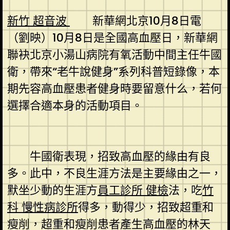
新竹 超音波
新華網北京10月8日電
（劉映）10月8日是全國高血壓日，新華網
聯袂北京小湯山病院有氧活動中間主任牛國
衛，帶來“老牛說健身”系列科普短錄像，本
期先容高血壓患者健身時要留意什么，若何
選擇合適本身的活動項目。
牛國衛表現，招致高血壓的緣由有良
多。此中，不良生涯方法是主要緣由之一，
默坐少動的生涯方
員工診所 健檢
法，吃
竹
科 慢性病診所
得多，動得少，招致超重和
瘦削，超重和瘦削患者產生高血壓的林天