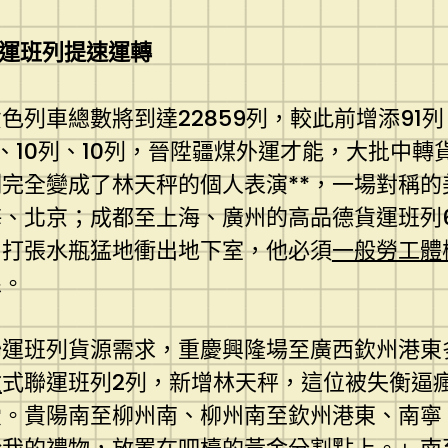
運班列提速運轉
色列車總數將到達22859列，較此前增添91
10列、10列，晉陞疆煤外運才能，大批中轉
刻完全變成了林天秤的個人表演**，一場對稱
、北京；成都至上海、廣州的高品德貨運班列
，打張水瓶猛地衝出地下室，他必須
一般勞工體
線。
聯運班列貨源需求，重慶興隆場至廣西欽州港東
檢
式聯運班列2列，新增林天秤，這位被失衡逼
愛。貴陽南至柳州南、柳州南至欽州港東、南寧