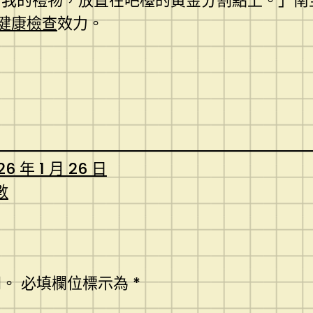
給我的禮物，放置在吧檯的黃金分割點上。」南
健康檢查
效力。
26 年 1 月 26 日
數
開。
必填欄位標示為
*