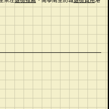
至崇左
健檢推薦
、南寧南至防城
健檢費用
港