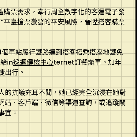
群體購票需求，奉行周全數字化的客運電子發
”平臺搶票激發的平安風險，晉陞搭客購票
31個車站履行鐵路達到搭客搭乘搭座地鐵免
給in
巡迴健檢中心
ternet訂餐辦事。加年
捷出行。
人的抗議充耳不聞，她已經完全沉浸在她對
6網站、客戶端、微信等渠道查詢，或追蹤關
事宜。