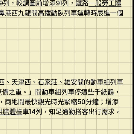
59列，較調圖前增添91列，鐵路
一般勞工體
鼻港西九龍間高鐵動臥列車運轉時辰進一個
西、天津西、石家莊、雄安間的動車組列車
無價之重。」間動車組列車停這些千紙鶴，
，兩地間最快觀光時光緊縮50分鐘；增添
供膳體檢
車14列，知足通勤搭客出行需求，