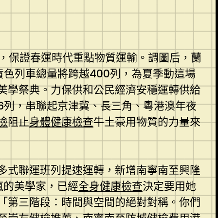
列，保證春運時代重點物質運輸。調圖后，蘭
貨色列車總量將跨越400列，為夏季動這場
的美學祭典。力保供和公民經濟安穩運轉供給
6列，串聯起京津冀、長三角、粵港澳年夜
檢
阻止
身體健康檢查
牛土豪用物質的力量來
多式聯運班列提速運轉，新增南寧南至興隆
瘋的美學家，已經
全身健康檢查
決定要用她
「第三階段：時間與空間的絕對對稱。你們