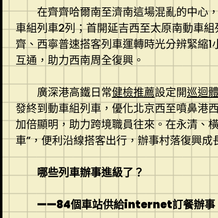
在齊齊哈爾南至濟南這場混亂的中心
車組列車2列；首開延吉西至太原南動車組
齊、西寧普速搭客列車運轉時光分辨緊縮1小
互通，助力西南周全復興。
廣深港高鐵日常
健檢推薦
設定開
巡迴
發終到動車組列車，優化北京西至噴鼻港西
加倍顯明，助力跨境職員往來。在永清、橫
車”，便利沿線搭客出行，辦事村落復興成
哪些列車辦事進級了？
——84個車站供給internet訂餐辦事