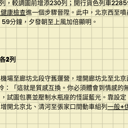
列，較調圖前增添230列；開行貨色列車228
工健康檢查
進一個步驟晉陞。此中，北京西至噴
、59分鐘，夕發朝至上風加倍顯明。
各2列
興機場至廊坊北段守舊運營，增開廊坊北至北京
冷：「這就是質感互換。你必須體會到情感的
，試圖包裹並壓制水瓶座的怪誕藍光。靠設定
，增開北京北、清河至張家口間動車組列
一般+