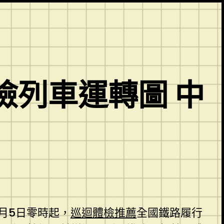
檢列車運轉圖 中
月5日零時起，
巡迴體檢推薦
全國鐵路履行