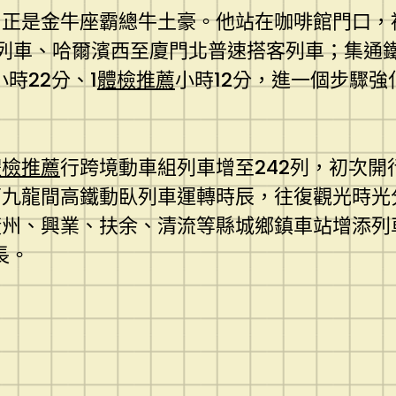
，正是金牛座霸總牛土豪。他站在咖啡館門口，
列車、哈爾濱西至廈門北普速搭客列車；集通
時22分、1
體檢推薦
小時12分，進一個步驟
體檢推薦
行跨境動車組列車增至242列，初次
九龍間高鐵動臥列車運轉時辰，往復觀光時光分
州、興業、扶余、清流等縣城鄉鎮車站增添列車
長。