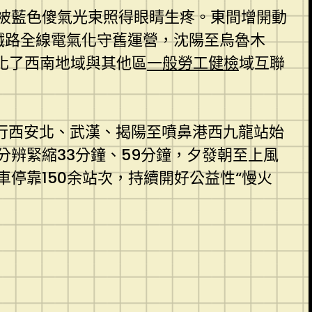
被藍色傻氣光束照得眼睛生疼。東間增開動
鐵路全線電氣化守舊運營，沈陽至烏魯木
強化了西南地域與其他區
一般勞工健檢
域互聯
開行西安北、武漢、揭陽至噴鼻港西九龍站始
辨緊縮33分鐘、59分鐘，夕發朝至上風
停靠150余站次，持續開好公益性“慢火