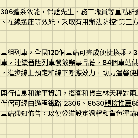
2306體系效能，保證先生、務工職員等重點
、在線選座等效能，采取有用辦法防控“第三方
車組列車，全國120個車站可完成便捷換乘，
列車，連續晉陞列車餐飲辦事品德，84個車站供
度，進步線上預定和線下呼應效力，助力溫馨便
細開行信息和辦事資訊，搭客和貨主林天秤對兩
侶可經由過程鐵路12306、9530
體檢推薦
火車站通知佈告，以便公道設定過程和貨色運輸
？