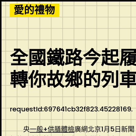
Skip
愛的禮物
to
content
全國鐵路今起履
轉你故鄉的列
requestId:697641cb32f823.45228169.
央
一般+供膳體檢
廣網北京1月5日新聞