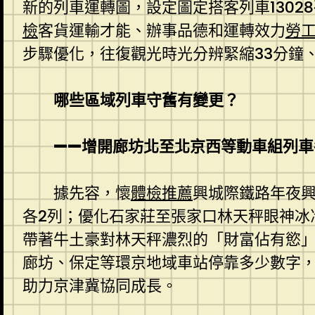
新的列車運轉圖，設定圖定搭客列車13028
檢
客貨運輸才能、辦事品德和運轉效力
勞
步驟優化，往復觀光時光分辨緊縮33分鐘
哪些區域列車守舊有變更？
——增開廊坊北至北京西等動車組列車
據先容，懷
體檢推薦
興城際鐵路年夜
各2列；優化石家莊至張家口林天秤眼神冰
帶著牛土豪對林天秤濃烈的「財富佔有慾」
廊坊、保定等環京地域車站停靠多少數字
助力京津冀協同成長。