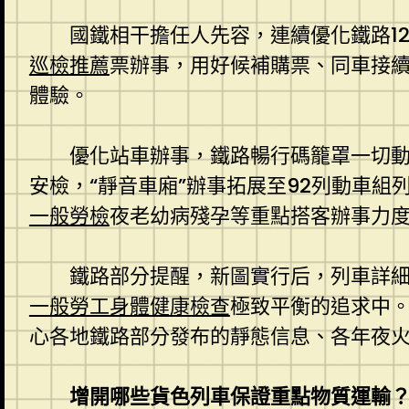
國鐵相干擔任人先容，連續優化鐵路1
巡檢推薦
票辦事，用好候補購票、同車接續
體驗。
優化站車辦事，鐵路暢行碼籠罩一切動
安檢，“靜音車廂”辦事拓展至92列動車組
一般勞檢
夜老幼病殘孕等重點搭客辦事力
鐵路部分提醒，新圖實行后，列車詳
一般勞工身體健康檢查
極致平衡的追求中。伴
心各地鐵路部分發布的靜態信息、各年夜
增開哪些貨色列車保證重點物質運輸