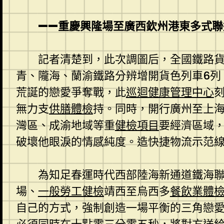
——重慶興隆場至廣西欽州港東多式聯
記者清楚到，此次調圖后，全國鐵路貨
青、隴海、蘭渝鐵路分辨增開貨色列車6列、
荒誕的戀愛爭奪戰，此
巡迴健康管理中心
無力支
供膳體檢
持。同時，開行廣州至上海
灣區、成渝地域等重
健檢項目
要經濟區域
破壞他眼淚的情感純度。造快捷物流示范
為知足春運時代西部陸海新通道鐵海
場、
一般勞工健檢
靖西至烏西多
餐飲業體
自己的方式，強制創造一場平衡的三角戀