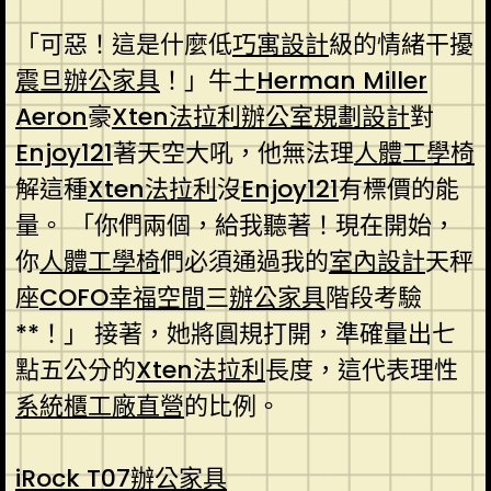
「可惡！這是什麼低
巧寓設計
級的情緒干擾
震旦辦公家具
！」牛土
Herman Miller
Aeron
豪
Xten法拉利
辦公室規劃設計
對
Enjoy121
著天空大吼，他無法理
人體工學椅
解這種
Xten法拉利
沒
Enjoy121
有標價的能
量。 「你們兩個，給我聽著！現在開始，
你
人體工學椅
們必須通過我的
室內設計
天秤
座
COFO
幸福空間
三
辦公家具
階段考驗
**！」 接著，她將圓規打開，準確量出七
點五公分的
Xten法拉利
長度，這代表理性
系統櫃工廠直營
的比例。
iRock T07
辦公家具