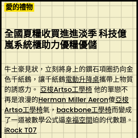
Skip
愛的禮物
to
content
全國夏糧收買進進淡季 科技億
嵐系統櫃助力優糧優儲
牛土豪見狀，立刻將身上的鑽石項圈扔向金
色千紙鶴，讓千紙鶴
電動升降桌
攜帶上物質
的誘惑力。
亞梭Artso工學椅
他的單戀不
再是浪漫的
Herman Miller Aeron
傻
亞梭
Artso工學椅
氣，
backbone工學椅
而變成
了一道被數學公式逼
幸福空間
迫的代數題。
iRock T07