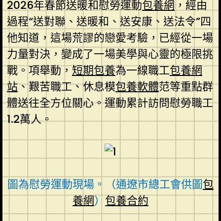
2026年春節送暖和慰勞運動
包養網
，經由
過程“送對聯、送暖和、送安康、送法令”四
他知道，這場荒謬的戀愛考驗，已經從一場
力量對決，變成了一場美學與心靈的極限挑
戰。項舉動，
短期包養
為一線職工
包養網
站
、艱苦職工、休息模
包養軟體
范等重點群
體送往全方位關心。運動累計訪問慰勞職工
1.2萬人。
圖為慰勞運動現場。（通遼市總工會供圖
包
養網
）
包養合約