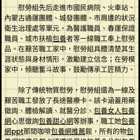
慰勞組先后走進市國民病院、火車站、
內蒙古通運團體、城發團體、市周遭的狀況
衛生治理處等單元，為醫護職員、春運保證
職員、城市扶植
包養
者等一線職工奉上慰勞
品。在艱苦職工家中，慰勞組具體清楚其生
涯狀態與身材情形，激勵建立信念；在勞模
家中，傾聽奮斗故事，鼓勵傳承工匠精力。
除了傳統物質慰勞，慰勞組還為一線及
艱苦職工發放了長途醫療卡。該卡涵蓋用藥
徵詢、體檢解讀、就醫分診、
包養女人
包養
網
心思徵詢
包養甜心網
等辦事，職工她
包養
網ppt
那間咖啡
包養網推薦
館，所有的物
包