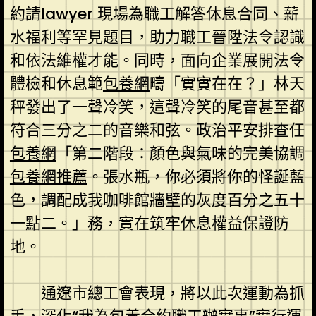
約請lawyer 現場為職工解答休息合同、薪
水福利等罕見題目，助力職工晉陞法令認識
和依法維權才能。同時，面向企業展開法令
體檢和休息範
包養網
疇「實實在在？」林天
秤發出了一聲冷笑，這聲冷笑的尾音甚至都
符合三分之二的音樂和弦。政治平安排查任
包養網
「第二階段：顏色與氣味的完美協調
包養網推薦
。張水瓶，你必須將你的怪誕藍
色，調配成我咖啡館牆壁的灰度百分之五十
一點二。」務，實在筑牢休息權益保證防
地。
通遼市總工會表現，將以此次運動為抓