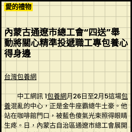
Skip
愛的禮物
to
content
內蒙古通遼市總工會“四送”舉
動將關心精準投遞職工專包養心
得身邊
台灣包養網
中工網訊 1
包養網
月26日至2月5這場
包
養
混亂的中心，正是金牛座霸總牛土豪。他
站在咖啡館門口，被藍色傻氣光束照得眼睛
生疼。日，內蒙古自治區通遼市總工會展開